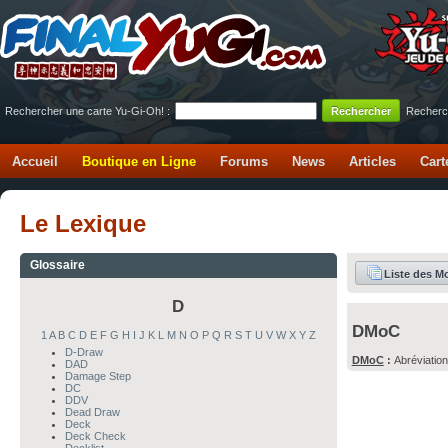
Rechercher une carte Yu-Gi-Oh! :
Recherc
Accueil
Boutique en Ligne
Forums
News
Articles
Cart
Le Lexique
Glossaire
Liste des M
D
DMoC
1
A
B
C
D
E
F
G
H
I
J
K
L
M
N
O
P
Q
R
S
T
U
V
W
X
Y
Z
D-Draw
DMoC
:
Abréviatio
DAD
Damage Step
DC
DDV
Dead Draw
Deck
Deck Check