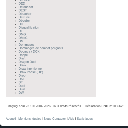
Decklist
DED
Défausser
DEST
Détacher
Détruire
Dévoiler
DH
Disqualification
DL
DMG
DMoC
DN
Dommages
Dommages de combat perçants
Doomca / DCK
Doppel
Draft
Dragon Duel
Draw
Draw intentionnel
Draw Phase (DP)
Drop
DSF
DT
Duel
Dust
DW
Finalyugi.com v3.1 © 2004-2026. Tous droits réservés. - Déclaration CNIL n°1036623
Accueil
|
Mentions légales
|
Nous Contacter
|
Aide
|
Statistiques