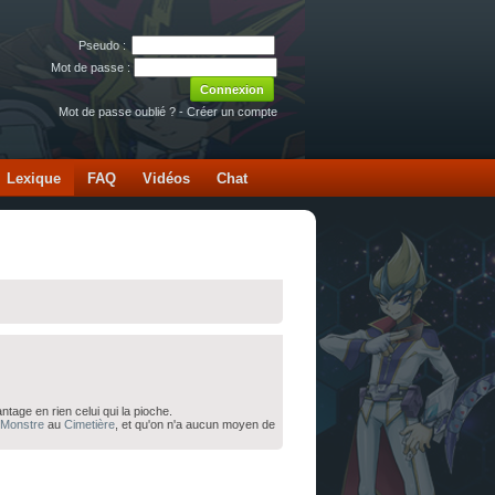
Pseudo :
Mot de passe :
Mot de passe oublié ?
-
Créer un compte
Lexique
FAQ
Vidéos
Chat
ntage en rien celui qui la pioche.
Monstre
au
Cimetière
, et qu'on n'a aucun moyen de