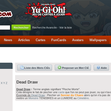
Recherche Avancée
-
Voir la liste
News
Articles
Cartes
FunCards
Avatars
Wallpapers
Liste des Mots Clés
Proposer un Mot Clé
Aide
Dead Draw
X
Y
Z
Dead Draw
:
Terme anglais signifiant "Pioche Morte".
Cela désigne le fait de piocher une
carte
que l'on ne peut pas jouer, ou qui n'ava
Exemple de
Dead Draw
: Piocher un
Sorcier du Chaos
alors qu'on n'a pas de
mettre un
Monstre
TENEBRES et un LUMIERE au
Cimetière
.