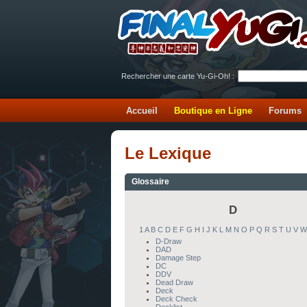
Rechercher une carte Yu-Gi-Oh! :
Accueil
Boutique en Ligne
Forums
Le Lexique
Glossaire
D
1
A
B
C
D
E
F
G
H
I
J
K
L
M
N
O
P
Q
R
S
T
U
V
W
D-Draw
DAD
Damage Step
DC
DDV
Dead Draw
Deck
Deck Check