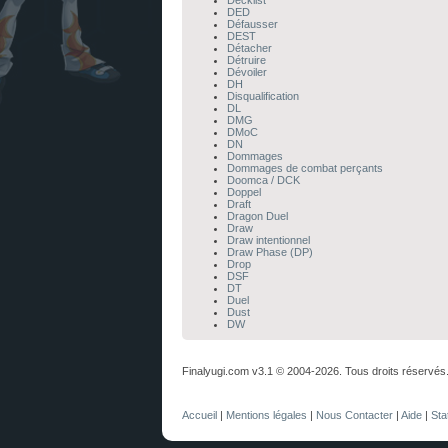
Decklist
DED
Défausser
DEST
Détacher
Détruire
Dévoiler
DH
Disqualification
DL
DMG
DMoC
DN
Dommages
Dommages de combat perçants
Doomca / DCK
Doppel
Draft
Dragon Duel
Draw
Draw intentionnel
Draw Phase (DP)
Drop
DSF
DT
Duel
Dust
DW
Finalyugi.com v3.1 © 2004-2026. Tous droits réservés
Accueil
|
Mentions légales
|
Nous Contacter
|
Aide
|
Sta