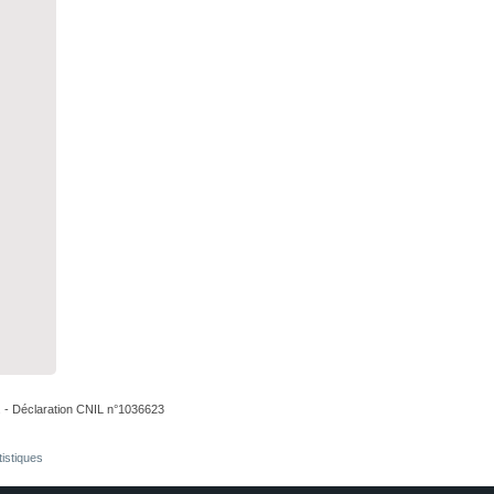
. - Déclaration CNIL n°1036623
tistiques