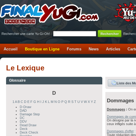
Rechercher une carte Yu-Gi-Oh! :
Recherc
Accueil
Boutique en Ligne
Forums
News
Articles
Cart
Le Lexique
Glossaire
Liste des M
D
Dommages
1
A
B
C
D
E
F
G
H
I
J
K
L
M
N
O
P
Q
R
S
T
U
V
W
X
Y
Z
D-Draw
Dommages
:
On en
DAD
Damage Step
Dommages de com
DC
On désigne par là 
DDV
ceux infligés suite 
Dead Draw
Deck
Dommages d'effet
:
Deck Check
Toute réduction de