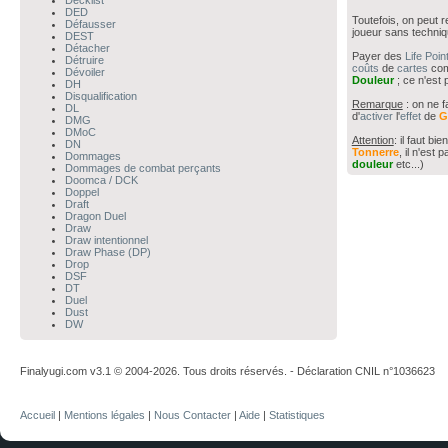
Decklist
DED
Toutefois, on peut 
Défausser
joueur sans techniq
DEST
Détacher
Payer des
Life Poin
Détruire
coûts
de
cartes
co
Dévoiler
Douleur
; ce n'est 
DH
Disqualification
Remarque
: on ne f
DL
d'
activer
l'
effet
de
G
DMG
DMoC
Attention
: il faut bi
DN
Tonnerre
, il n'est 
Dommages
douleur
etc...)
Dommages de combat perçants
Doomca / DCK
Doppel
Draft
Dragon Duel
Draw
Draw intentionnel
Draw Phase (DP)
Drop
DSF
DT
Duel
Dust
DW
Finalyugi.com v3.1 © 2004-2026. Tous droits réservés. - Déclaration CNIL n°1036623
Accueil
|
Mentions légales
|
Nous Contacter
|
Aide
|
Statistiques