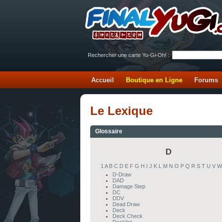
Rechercher une carte Yu-Gi-Oh! :
Accueil
Boutique en Ligne
Forums
Le Lexique
Glossaire
D
1
A
B
C
D
E
F
G
H
I
J
K
L
M
N
O
P
Q
R
S
T
U
V
W
D-Draw
DAD
Damage Step
DC
DDV
Dead Draw
Deck
Deck Check