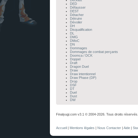
Decklist
DED
Défausser
DEST
Détacher
Détruire
Dévoiler
DH
Disqualification
DL
DMG
DMoC
DN
Dommages
Dommages de combat perçants
Doomca / DCK
Doppel
Draft
Dragon Duel
Draw
Draw intentionnel
Draw Phase (DP)
Drop
DSF
DT
Duel
Dust
DW
Finalyugi.com v3.1 © 2004-2026. Tous droits réservés
Accueil
|
Mentions légales
|
Nous Contacter
|
Aide
|
Sta