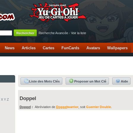
Recherche Avancée
-
Voir la liste
News
Articles
Cartes
FunCards
Avatars
Wallpapers
Liste des Mots Clés
Proposer un Mot Clé
Aide
Doppel
X
Y
Z
Doppel
:
Abréviation de
Doppel
warrior
, soit
Guerrier Double
.