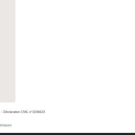
. - Déclaration CNIL n°1036623
tistiques