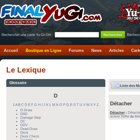
Rechercher une carte Yu-Gi-Oh! :
Recherc
Accueil
Boutique en Ligne
Forums
News
Articles
Cart
Le Lexique
Glossaire
Liste des M
D
Détacher
1
A
B
C
D
E
F
G
H
I
J
K
L
M
N
O
P
Q
R
S
T
U
V
W
X
Y
Z
D-Draw
Détacher
:
Détach
DAD
activer
l'
effet
du
Mon
Damage Step
DC
DDV
Dead Draw
Deck
Deck Check