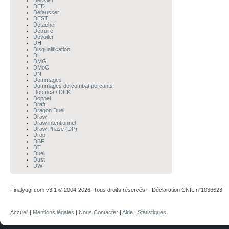
Decklist
DED
Défausser
DEST
Détacher
Détruire
Dévoiler
DH
Disqualification
DL
DMG
DMoC
DN
Dommages
Dommages de combat perçants
Doomca / DCK
Doppel
Draft
Dragon Duel
Draw
Draw intentionnel
Draw Phase (DP)
Drop
DSF
DT
Duel
Dust
DW
Finalyugi.com v3.1 © 2004-2026. Tous droits réservés. - Déclaration CNIL n°1036623
Accueil
|
Mentions légales
|
Nous Contacter
|
Aide
|
Statistiques