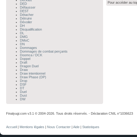
Decklist
Pour accéder au to
DED
Défausser
DEST
Détacher
Détruire
Dévoiler
DH
Disqualification
DL
DMG
DMoC
DN
Dommages
Dommages de combat perçants
Doomca / DCK
Doppel
Draft
Dragon Duel
Draw
Draw intentionnel
Draw Phase (DP)
Drop
DSF
DT
Duel
Dust
DW
Finalyugi.com v3.1 © 2004-2026. Tous droits réservés. - Déclaration CNIL n°1036623
Accueil
|
Mentions légales
|
Nous Contacter
|
Aide
|
Statistiques