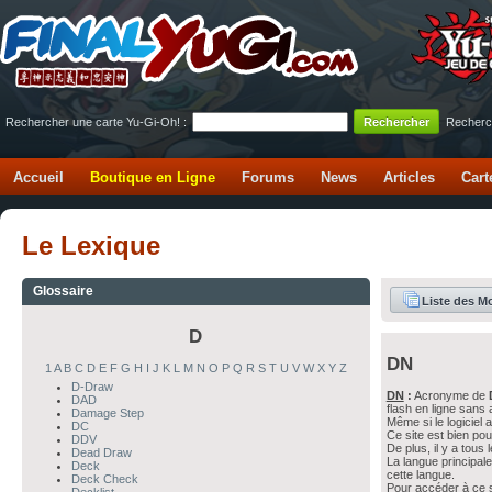
Rechercher une carte Yu-Gi-Oh! :
Recherc
Accueil
Boutique en Ligne
Forums
News
Articles
Cart
Le Lexique
Glossaire
Liste des M
D
DN
1
A
B
C
D
E
F
G
H
I
J
K
L
M
N
O
P
Q
R
S
T
U
V
W
X
Y
Z
D-Draw
DN
:
Acronyme de
DAD
flash en ligne sans 
Damage Step
Même si le logiciel 
DC
Ce site est bien pou
DDV
De plus, il y a tous
Dead Draw
La langue principal
Deck
cette langue.
Deck Check
Pour accéder à ce s