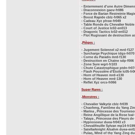
- Enterrement d'une Autre Dimen
- Draconnexion gaov-fr086
- Force de Barian Restreinte Magi
- Boost Rapide cblz-fr065 x2
- Cadeau Xyz phsw-fr049
- Table Ronde du Chevalier Noble 
- Court of Justice lc02-en013
- Dragonic Tactics lc02-en012
- Flot Rugissant de destruction as
.
Pièges
:
- Jugement Solennel x2 mrd-f127
- Surcharge Psychique tdgs-fr070
- Corne du Paradis mrd-f130
- Destruction en Chaine sdp-f006
- Zone Sure wgrt-fr103
- Chute Catastrophique ptdn-fr07
- Flash Poussière d'Étoile lc05-fr0
- Horn of Heaven mrd-e130
- Horn of Heaven mrd-130
- Reflet Xyz orcs-fr066
Super Rares
:
.
Monstres
:
- Chevalier Valkyrie cblz-fr039
- Chaofeng, Fantôme du Yang Zin
- Marina , Princesse des Tourneso
- Reine Angélique de la Rose lval-
- Talaya , Princesse des Fleurs de C
- Hypnosoeur duea-fr043 x3
- Chevalifeuille Sylvan mp14-fr199
- Satellarknight Alsahm duea-en0
- Pulao, Wind of the Yang Zing d