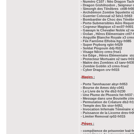
- Numéro C107 : Néo Dragon Tach
- Dragon Gishilnodon , Seigneur 
- Simorgh des Ténèbres ct08-fr0
- Archdémon Zombie Squelette x2
- Guerrier Colossal x2 5ds1-fr043
- Bombardier de Choc des Ténèbr
- Porte-Submersibles Aéro Requin
- Cogneur Magique x3 wc07-fr001
- Gawayn le Chevalier Noble x2 re
- Océan , Héros Elémentaire ct07-
- Anguille Blanche Royale x3 crms
- Fée Fantôme Elfobia ltgy-fr085
- Super Psyborg rgbt-fr029
- Soldat Pingouin ddj-f022
- Visage Nécro crms-frse1
- Ice Edge , Héros Elémentaire sto
- Protecteur Mortuaire x2 taev-fr0
- Maitre des Zombies x3 taev-fr03
- Zombie Goblin x3 crms-frse2
- Cyber Dragon crv-fr015
.
Magies
:
- Porte Tannhauser abyr-fr053
- Bourse de Ames ddy-c041
- Le Livre de la Vie db2-fr230
- Une Plume de Phoenix fet-fr037 
- Message dans une Bouteille ztin
- Permutation de Créature db2-fr
- Temple des Six stor-fr051
- Invocation Infernale Téméraire x
- Puissance de la Licorne drev-fr0
- Limiter Removal rp02-fr015
.
Pièges
:
- compétence de prisonnier lval-f