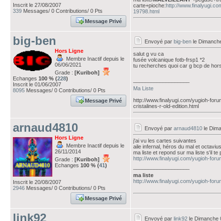
Inscrit le 27/08/2007
carte+pioche:
http://www.finalyugi.c
339
Messages/ 0 Contributions/ 0 Pts
19798.html
Message Privé
big-ben
Envoyé par
big-ben
le Dimanch
Hors Ligne
salut g vu ca
Membre Inactif depuis le
fusée volcanique fotb-frsp1 *2
06/06/2021
tu recherches quoi car g bcp de hors 
Grade :
[Kuriboh]
Echanges
100 % (
228
)
___________________
Inscrit le 01/06/2007
Ma Liste
8095
Messages/ 0 Contributions/ 0 Pts
http://www.finalyugi.com/yugioh-for
Message Privé
cristalines-r-old-edition.html
arnaud4810
Envoyé par
arnaud4810
le Dim
Hors Ligne
j'ai vu les cartes suivantes
Membre Inactif depuis le
aile infernal, héros du mal et octaviu
26/11/2014
ma liste et repond sur ma liste s'il te p
http://www.finalyugi.com/yugioh-for
Grade :
[Kuriboh]
Echanges
100 % (
41
)
___________________
ma liste
http://www.finalyugi.com/yugioh-for
Inscrit le 20/08/2007
2946
Messages/ 0 Contributions/ 0 Pts
Message Privé
link92
Envoyé par
link92
le Dimanche 