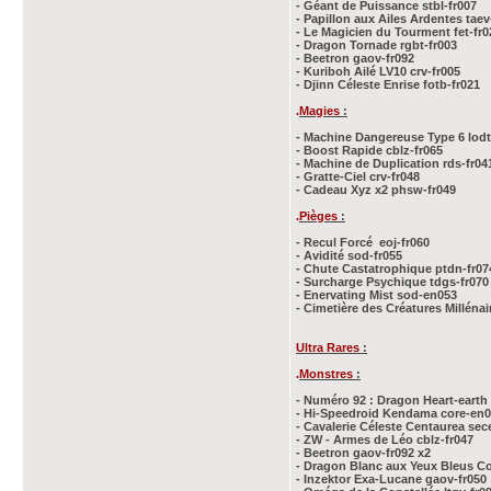
- Géant de Puissance stbl-fr007
- Papillon aux Ailes Ardentes taev
- Le Magicien du Tourment fet-fr0
- Dragon Tornade rgbt-fr003
- Beetron gaov-fr092
- Kuriboh Ailé LV10 crv-fr005
- Djinn Céleste Enrise fotb-fr021
.
Magies
:
- Machine Dangereuse Type 6 lodt
- Boost Rapide cblz-fr065
- Machine de Duplication rds-fr04
- Gratte-Ciel crv-fr048
- Cadeau Xyz x2 phsw-fr049
.
Pièges
:
- Recul Forcé eoj-fr060
- Avidité sod-fr055
- Chute Castatrophique ptdn-fr07
- Surcharge Psychique tdgs-fr070
- Enervating Mist
sod-en053
- Cimetière des Créatures Millénai
Ultra Rares
:
.
Monstres
:
- Numéro 92 : Dragon Heart-earth 
- Hi-Speedroid Kendama core-en
- Cavalerie Céleste Centaurea sec
- ZW - Armes de Léo cblz-fr047
- Beetron gaov-fr092 x2
- Dragon Blanc aux Yeux Bleus C
- Inzektor Exa-Lucane gaov-fr050