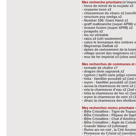
Mes recherche prioritaire
:(n'impor
- force de miroir de la noyade x3
- royaume toon x3
- chasseresse du chaos x2 (secrè
- structure psy oméga x2
- Number 106: Giant Hand x1
- graff malbranche (super AP08) x
- instant fusion (super AP08) x2
- juragedo x2
- les roi véritable
- raiza x2 (ulti seulement)
- caius le monarque des ombres x
- Mayosenju Daibak x2
- épées de ravissement de la lumi
- village secret des magiciens x2
- mur de fer impérial x3 (ultra se
Mes recherches de communes et 
- tornade de chaîne x?
- dragon divin ragnarok x2
- typhon ( bp03 carte piège comm
- hiita - famillier possédé x2 (1e
- wynn - famillier possédé x2 (1
- aussa la charmeuse de terre x2
- eria la charmeuse d'eau x2 (1e
- hiita la charmeuse de feu x1 (
- wynn la charmeuse de vent x3 
- dharc la charmeuse des ténèbre
Mes recherches moins prioritaire
- Bête Cristalline : Tigre de Topaz
- Bête Cristalline : Pégase de Saph
- Bête Cristalline : Chat d'Améthy
- Bête Cristalline : Aigle de Cobal
- Grande Valeur x3 (ultimate)
- Ruine arc-en-ciel , la Cité Ancie
- Promesse du Cristal x2 (secrète)