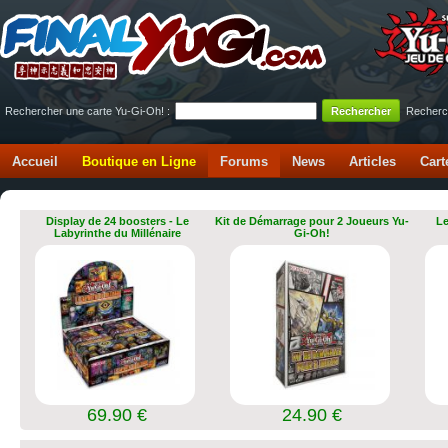
Rechercher une carte Yu-Gi-Oh! :
Recherc
Accueil
Boutique en Ligne
Forums
News
Articles
Cart
Display de 24 boosters - Le
Kit de Démarrage pour 2 Joueurs Yu-
Le
Labyrinthe du Millénaire
Gi-Oh!
69.90 €
24.90 €