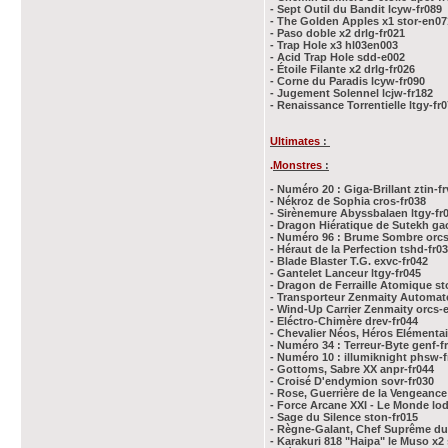
- Sept Outil du Bandit lcyw-fr089
- The Golden Apples x1 stor-en07
- Paso doble x2 drlg-fr021
- Trap Hole x3 hl03en003
- Acid Trap Hole sdd-e002
- Étoile Filante x2 drlg-fr026
- Corne du Paradis lcyw-fr090
- Jugement Solennel lcjw-fr182
- Renaissance Torrentielle ltgy-fr
Ultimates
:
.
Monstres
:
- Numéro 20 : Giga-Brillant ztin-f
- Nékroz de Sophia cros-fr038
- Sirènemure Abyssbalaen ltgy-fr
- Dragon Hiératique de Sutekh ga
- Numéro 96 : Brume Sombre orcs
- Héraut de la Perfection tshd-fr0
- Blade Blaster T.G. exvc-fr042
- Gantelet Lanceur ltgy-fr045
- Dragon de Ferraille Atomique st
- Transporteur Zenmaity Automate
- Wind-Up Carrier Zenmaity orcs-
- Eléctro-Chimère drev-fr044
- Chevalier Néos, Héros Elémentai
- Numéro 34 : Terreur-Byte genf-f
- Numéro 10 : illumiknight phsw-f
- Gottoms, Sabre XX anpr-fr044
- Croisé D'endymion sovr-fr030
- Rose, Guerrière de la Vengeance
- Force Arcane XXI - Le Monde lod
- Sage du Silence ston-fr015
- Règne-Galant, Chef Suprême du
- Karakuri 818 "Haipa" le Muso x2 