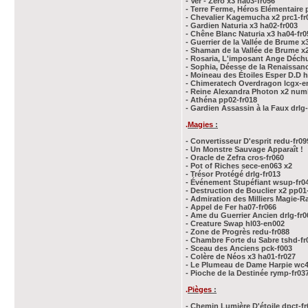
- Ver - Zéro x3 ha03-fr056
- Terre Ferme, Héros Elémentaire 
- Chevalier Kagemucha x2 prc1-fr
- Gardien Naturia x3 ha02-fr003
- Chêne Blanc Naturia x3 ha04-fr0
- Guerrier de la Vallée de Brume x
- Shaman de la Vallée de Brume x
- Rosaria, L'imposant Ange Déchu
- Sophia, Déesse de la Renaissan
- Moineau des Étoiles Esper D.D h
- Chimeratech Overdragon lcgx-e
- Reine Alexandra Photon x2 num
- Athéna pp02-fr018
- Gardien Assassin à la Faux drlg-
.
Magies
:
- Convertisseur D'esprit redu-fr09
- Un Monstre Sauvage Apparaît !
- Oracle de Zefra cros-fr060
- Pot of Riches sece-en063 x2
- Trésor Protégé drlg-fr013
- Événement Stupéfiant wsup-fr0
- Destruction de Bouclier x2 pp01
- Admiration des Milliers Magie-R
- Appel de Fer ha07-fr066
- Ame du Guerrier Ancien drlg-fr0
- Creature Swap hl03-en002
- Zone de Progrès redu-fr088
- Chambre Forte du Sabre tshd-fr
- Sceau des Anciens pck-f003
- Colère de Néos x3 ha01-fr027
- Le Plumeau de Dame Harpie wc4
- Pioche de la Destinée rymp-fr03
.
Pièges
:
- Chemin Lumière D'étoile dpct-fr