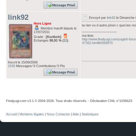
Message Privé
link92
Envoyé par
link92
le Dimanche 
Hors Ligne
ta rien vu d autre,sinon c quoi tes re
Membre Inactif depuis le
___________________
17/07/2011
ma liste:
Grade :
[Kuriboh]
http://www.finalyugi.com/yugioh-foru
Echanges
90,91 % (
11
)
47262.html#2059970
Inscrit le 15/09/2006
1535
Messages/ 0 Contributions/ 0 Pts
Message Privé
Finalyugi.com v3.1 © 2004-2026. Tous droits réservés. - Déclaration CNIL n°1036623
Accueil
|
Mentions légales
|
Nous Contacter
|
Aide
|
Statistiques