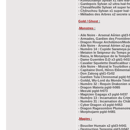
- Komuchampi Sylvan x1 rare lval
- Gardepois Sylvan x2 ultra lval-fr
- Chevalifeuille Sylvan x4 super lv
- Chéruchou Sylvan x1 super lval-
- Méliades des Arbres x2 secrete 
Gold / Ghost
:
.
Monstres
:
- Aile Noire - Arsenal Aérien gld3-
- Armades, Gardien des Frontières
- Dragon Rouge Archdémon/Mode 
- Aile Noire - Arsenal Aérien x2 pg
- Numéro 14 : Cupide Sarameya pg
- Metaion le Seigneur du Temps pg
- Raiza, le Monarque de la Tempêt
- Dame Guerrière D.D x3 gld1-fr01
- Cavalier Squelette Deathcalibur 
- Aile Noire - Mistral le Tourbillon
- Capitaine Doré, Héros Elémentai
- Don Zaloog gld1-f1r02
- Gardien Tula Chronomal pgld-fr
- Goldd, Wu-Lord du Monde Ténéb
- Numéro 32 : Requin Drakonien x
- Dragon Materia pgld-fr065
- Mezuki pgld-fr073
- Magicien Gagaga x3 pgld-fr037
- Numéro 13 : Incarnation du Crim
- Numéro 31 : Incarnation du Châ
- Cyber Dragon x3 pgld-fr053
- Dragon Ragesombre Plumenoire 
- Morphojarre pgld-fr081
.
Magies
:
- Bouclier Humain x2 gld3-fr041
- Destruction Terrestre gld3-fr042