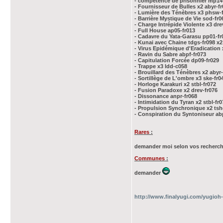
- compétence de prisonnier mp14
- Fournisseur de Bulles x2 abyr-f
- Lumière des Ténèbres x3 phsw-
- Barrière Mystique de Vie sod-fr0
- Charge Intrépide Violente x3 dre
- Full House ap05-fr013
- Cadavre du Yata-Garasu pp01-fr
- Kunai avec Chaine tdgs-fr098 x2
- Virus Epidémique d'Eradication 
- Ravin du Sabre abpf-fr073
- Capitulation Forcée dp09-fr029
- Trappe x3 ldd-c058
- Brouillard des Ténèbres x2 abyr-
- Sortillège de L'ombre x3 ske-fr0
- Horloge Karakuri x2 stbl-fr072
- Fusion Paradoxe x2 drev-fr076
- Dissonance anpr-fr068
- Intimidation du Tyran x2 stbl-fr0
- Propulsion Synchronique x2 tsh
- Conspiration du Syntoniseur ab
Rares
:
demander moi selon vos recherche
Communes
:
demander
http://www.finalyugi.com/yugioh