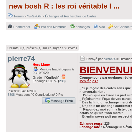
new bosh R : les roi véritable l ...
Forum
>
Yu-Gi-Oh!
>
Échanges et Recherches de Cartes
Rechercher
Liste des Membres
Echanges
Aide
Se Connecte
Utilisateur(s) présent(s) sur ce sujet :
et 8 invités
pierre74
Envoyé par
pierre74
le Dimanch
Hors Ligne
BIENVENU
Membre Inactif depuis le
29/10/2020
Grade :
[Kuriboh]
Commençons par quelques règles 
Echanges
100 % (
230
)
Mes règles :
_ Si je reçoie des cartes sans que 
Inscrit le 04/11/2007
n'enverrais rien .
5808
Messages/ 0 Contributions/ 0 Pts
_ J'envoi que en France a part si 
_ Préciser moi l'état de vos cartes 
Message Privé
_ Dès la fin d'un échange merci de
_ Une fois un échange confirmer sur
_ Répondez moi sur ma liste quan
serais-se qu'un "non merci"
_ Et enfin soyez poli par respect
Echange réussi
228
Echange raté
: 4 échangeur a évite