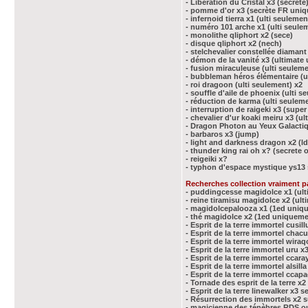
- Libération du Cristal x3 (secrète
- pomme d'or x3 (secrète FR uni
- infernoid tierra x1 (ulti seulemen
- numéro 101 arche x1 (ulti seule
- monolithe qliphort x2 (sece)
- disque qliphort x2 (nech)
- stelchevalier constellée diamant 
- démon de la vanité x3 (ultimat
- fusion miraculeuse (ulti seuleme
- bubbleman héros élémentaire (u
- roi dragoon (ulti seulement) x2
- souffle d'aile de phoenix (ulti s
- réduction de karma (ulti seulem
- interruption de raigeki x3 (supe
- chevalier d'ur koaki meiru x3 (ul
- Dragon Photon au Yeux Galacti
- barbaros x3 (jump)
- light and darkness dragon x2 (l
- thunder king rai oh x? (secrete 
- reigeiki x?
- typhon d'espace mystique ys13
Recherches collection vraiment p
- puddingcesse magidolce x1 (ul
- reine tiramisu magidolce x2 (ul
- magidolcepalooza x1 (1ed uniq
- thé magidolce x2 (1ed uniqueme
- Esprit de la terre immortel cusil
- Esprit de la terre immortel chac
- Esprit de la terre immortel wiraq
- Esprit de la terre immortel uru x
- Esprit de la terre immortel ccar
- Esprit de la terre immortel alsill
- Esprit de la terre immortel ccap
- Tornade des esprit de la terre x2
- Esprit de la terre linewalker x3 s
- Résurrection des immortels x2 s
- magicienne des ténèbres RDS o