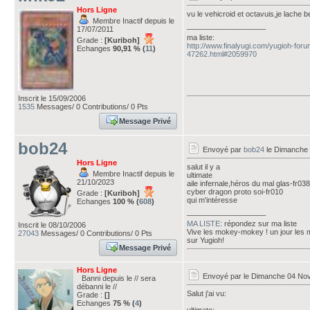
Hors Ligne
vu le vehicroid et octavuis,je lache 
Membre Inactif depuis le
___________________
17/07/2011
ma liste:
Grade :
[Kuriboh]
http://www.finalyugi.com/yugioh-foru
Echanges
90,91 % (
11
)
47262.html#2059970
Inscrit le 15/09/2006
1535
Messages/ 0 Contributions/ 0 Pts
Message Privé
bob24
Envoyé par
bob24
le Dimanche 
Hors Ligne
salut il y a
Membre Inactif depuis le
ultimate
21/10/2023
aile infernale,héros du mal glas-fr038
cyber dragon proto soi-fr010
Grade :
[Kuriboh]
qui m'intéresse
Echanges
100 % (
608
)
___________________
MA LISTE
: répondez sur ma liste
Inscrit le 08/10/2006
Vive les mokey-mokey ! un jour les
27043
Messages/ 0 Contributions/ 0 Pts
sur Yugioh!
Message Privé
Hors Ligne
Envoyé par
le Dimanche 04 No
Banni depuis le // sera
débanni le //
Salut j'ai vu:
Grade :
[]
Echanges
75 % (
4
)