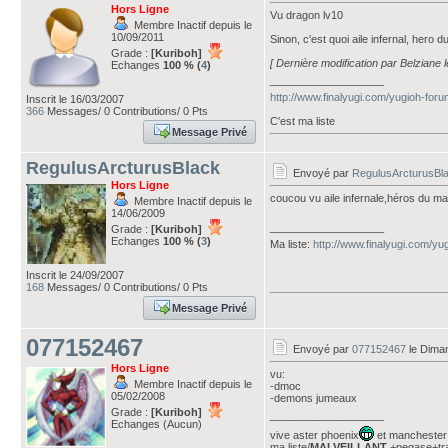
Hors Ligne
Vu dragon lv10
Membre Inactif depuis le
10/09/2011
Sinon, c'est quoi aile infernal, hero d
Grade :
[Kuriboh]
[ Dernière modification par Belziane 
Echanges
100 % (
4
)
___________________
http://www.finalyugi.com/yugioh-for
Inscrit le 16/03/2007
366
Messages/ 0 Contributions/ 0 Pts
C'est ma liste
Message Privé
RegulusArcturusBlack
Envoyé par
RegulusArcturusBl
Hors Ligne
coucou vu aile infernale,héros du mal 
Membre Inactif depuis le
14/06/2009
___________________
Grade :
[Kuriboh]
Echanges
100 % (
3
)
Ma liste:
http://www.finalyugi.com/yu
Inscrit le 24/09/2007
168
Messages/ 0 Contributions/ 0 Pts
Message Privé
077152467
Envoyé par
077152467
le Dima
Hors Ligne
vu:
Membre Inactif depuis le
-dmoc
05/02/2008
-demons jumeaux
Grade :
[Kuriboh]
___________________
Echanges (Aucun)
vive aster phoenix
et manchester 
ma liste/
MALVEILLANT
+pegase+tr