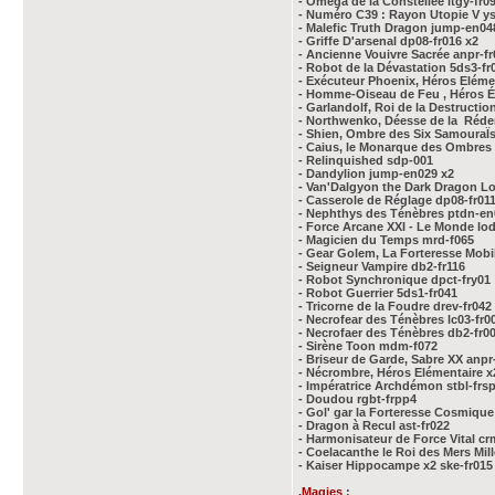
- Oméga de la Constellée ltgy-fr0
- Numéro C39 : Rayon Utopie V ys
- Malefic Truth Dragon jump-en04
- Griffe D'arsenal dp08-fr016 x2
- Ancienne Vouivre Sacrée anpr-fr
- Robot de la Dévastation 5ds3-fr
- Exécuteur Phoenix, Héros Elémen
- Homme-Oiseau de Feu , Héros Él
- Garlandolf, Roi de la Destructi
- Northwenko, Déesse de la Réde
- Shien, Ombre des Six SamouraÏ
- Caius, le Monarque des Ombres 
- Relinquished sdp-001
- Dandylion jump-en029 x2
- Van'Dalgyon the Dark Dragon L
- Casserole de Réglage dp08-fr011
- Nephthys des Ténèbres ptdn-e
- Force Arcane XXI - Le Monde lo
- Magicien du Temps mrd-f065
- Gear Golem, La Forteresse Mobil
- Seigneur Vampire db2-fr116
- Robot Synchronique dpct-fry01
- Robot Guerrier 5ds1-fr041
- Tricorne de la Foudre drev-fr042
- Necrofear des Ténèbres lc03-fr0
- Necrofaer des Ténèbres db2-fr0
- Sirène Toon mdm-f072
- Briseur de Garde, Sabre XX anpr
- Nécrombre, Héros Elémentaire x2
- Impératrice Archdémon stbl-frs
- Doudou rgbt-frpp4
- Gol' gar la Forteresse Cosmique
- Dragon à Recul ast-fr022
- Harmonisateur de Force Vital cr
- Coelacanthe le Roi des Mers Mill
- Kaiser Hippocampe x2 ske-fr015
.
Magies
: