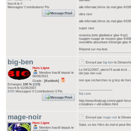
ultimate:
Inscrit le //
Messages/ Contributions/ Pts
aile infernale,héros du mal glas-fr038
Message Privé
ultra rare:
aile infernale,héros du mal glas-fr038
super rare:
octavius,bete gladiateur glas-frsp1
nuagien-nuage de mouton glas-fr008
monolithe absorbant d'énergie glas-f
Répond sur ma liste.
big-ben
Envoyé par
big-ben
le Dimanch
Hors Ligne
Le 04/11/2007, pierre74 avait écrit ...
Membre Inactif depuis le
dsl j'ais rien vue
06/06/2021
non que recherches tu g bcp de hors 
Grade :
[Kuriboh]
Echanges
100 % (
228
)
Inscrit le 01/06/2007
___________________
8095
Messages/ 0 Contributions/ 0 Pts
Ma Liste
Message Privé
http://www.finalyugi.com/yugioh-for
cristalines-r-old-edition.html
mage-noir
Envoyé par
mage-noir
le Diman
Hors Ligne
Salut, vu tes Héro du mal et peut-ê
Membre Inactif depuis le
___________________