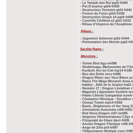
- Le Temple des Roi pgl2-fr056
- Pot D'avarice gld4-fr040
- Destruction Terrestre gld3-fr042
- Fusion du Futur gld2-fr039
- Destruction Utopie x4 pgld-fr00
- Contrôle Cérébral x2 gld1-fr033
- Résau d'Urgence de l'Académie
.
Pièges
:
- Jugement Solennel gld2-fr044
- Permutation des Monde pgl2-fr0
Secrète Rares
:
.
Monstres
:
- Totem Bird ltgy-en086
- Shekhinaga, Marionnette de l'O
- Kuriboh Arc-en-Ciel mp14-fr188
- Bus des Enfer orcs-fr086
- Dragon Blanc aux Yeux Bleus pc
- Raiza The Mega Monarch duea-
- kalidor , Allié de la Justice ha01-
- Numéro 17 : Dragon Léviathan c
- Magicien Légendaire Sombre ws
- Palais Céleste Gangaridai numh
- Champion Héroïque - Excalibur 
- Oiseau Totem mp14-fr056
- Baxia , Brightness of the Yang 
- Zenmaister Automate ct08-fr002
- Red Nova Dragon ct07-en005
- Seigneur Ultimentraineur CXyz 
- Fitzgerald de Glace dpct-fr005
- Ancien Dragon Féerique ct06-fr
- Ange de Zéra jotl-fr087
- Téléportateur Multiple csoc-fr08