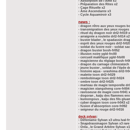
- Absorption de l'Âme x3
- Préparation des Rites x2
- Cage Rituelle x2
- Âme Ascendante x3
- Cycle Aquamiroir x3
news :
- dragon rétro aux yeux rouges b
- transmigration des yeux rouges 
- rituel du dragon noir drl2-fr019 
- arraignée a roulette drl2-fr014 x2
- buster blader , le spadassin dr
- esprit des yeux rouges drl2-fr02
- soldat du lustre noir - soldat sa
- dragon buster bosh-fr052
- illusion noire ygld-frc00
- cercueil maléfique ygld-frb00
- magicienne du réglage bosh-fr0
- dragon du carnage chimeratech 
- jeune buster , soldat de l'épée 
- histoire aqua - urashima drl2-fr0
- malette toon drl2-fr029
- rembobinage toon drl2-fr024
- ombre toon drl2-fr025
- marteau de magie temporelle drl
- magicien xiangsheng core-fr004
- ravisseuse de magie core-fr041 
- dogoran , kaiju des flammes en
- kumongous , kaiju des fils gluan
- cyber dragon toon core-fr043 x2
- fusion d'absorption core-fr092
- seigneur du rouge drl2-fr016
deck sylvan
:
- Défenlame Sylvan x3 ultra lval-f
- Snapdrassinagon Sylvan x3 rare 
- Oréa , le Grand Arbitre Sylvan x1