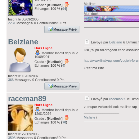
16/10/2009
Ma liste:
Grade :
[Kuriboh]
Echanges
100 % (
94
)
Mon deck:
Inscrit le 30/09/2005
2231
Messages/ 0 Contributions/ 0 Pts
Message Privé
Belziane
Envoyé par
Belziane
le Dimanch
Hors Ligne
Dsl, j'ai pu roi dragoon et dd assaill
Membre Inactif depuis le
___________________
10/09/2011
http://www.finalyugi.com/yugioh-for
Grade :
[Kuriboh]
Echanges
100 % (
4
)
C'est ma liste
Inscrit le 16/03/2007
366
Messages/ 0 Contributions/ 0 Pts
Message Privé
raceman89
Envoyé par
raceman89
le Dima
Hors Ligne
vu super vehicroid look ma liste stp
Membre Inactif depuis le
___________________
12/01/2024
Ma liste
/
Grade :
[Kuriboh]
Echanges
100 % (
70
)
Inscrit le 22/12/2005
3503
Messages/ 0 Contributions/ 0 Pts