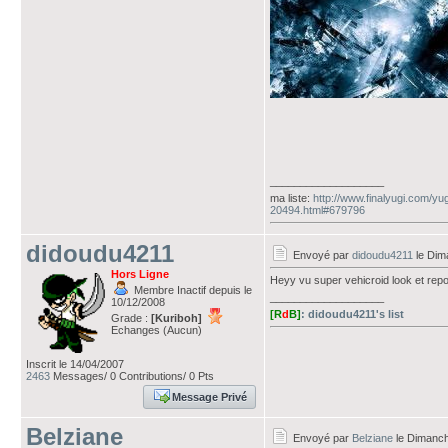
___________________
ma liste:
http://www.finalyugi.com/yu
20494.html#679796
didoudu4211
Envoyé par
didoudu4211
le Dim
Hors Ligne
Heyy vu super vehicroid look et rep
Membre Inactif depuis le
___________________
10/12/2008
[R
d
B]
: didoudu4211's list
Grade :
[Kuriboh]
Echanges (Aucun)
Inscrit le 14/04/2007
2463
Messages/ 0 Contributions/ 0 Pts
Message Privé
Belziane
Envoyé par
Belziane
le Dimanch