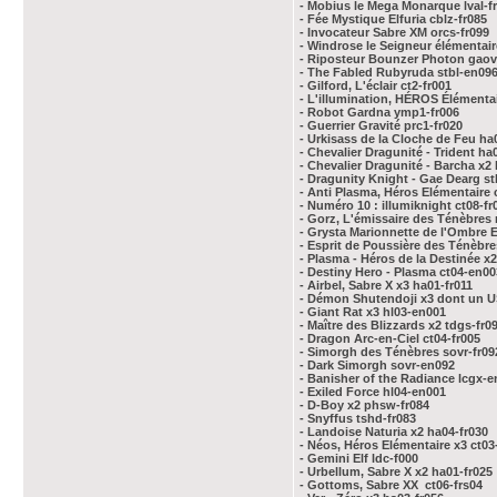
- Mobius le Mega Monarque lval-f
- Fée Mystique Elfuria
cblz-fr085
- Invocateur Sabre XM
orcs-fr099
- Windrose le Seigneur élémentair
- Riposteur Bounzer Photon gaov
- The Fabled Rubyruda stbl-en09
- Gilford, L'éclair ct2-fr001
- L'illumination, HÉROS Élémentai
- Robot Gardna ymp1-fr006
- Guerrier Gravité prc1-fr020
- Urkisass de la Cloche de Feu ha
- Chevalier Dragunité - Trident ha
- Chevalier Dragunité - Barcha x2
- Dragunity Knight - Gae Dearg st
- Anti Plasma, Héros Elémentaire 
- Numéro 10 : illumiknight ct08-fr
- Gorz, L'émissaire des Ténèbres 
- Grysta Marionnette de l'Ombre E
- Esprit de Poussière des Ténèbre
- Plasma - Héros de la Destinée x2
- Destiny Hero - Plasma ct04-en00
- Airbel, Sabre X x3 ha01-fr011
- Démon Shutendoji x3 dont un U
- Giant Rat x3 hl03-en001
- Maître des Blizzards x2 tdgs-fr0
- Dragon Arc-en-Ciel ct04-fr005
- Simorgh des Ténèbres sovr-fr09
- Dark Simorgh sovr-en092
- Banisher of the Radiance lcgx-
- Exiled Force hl04-en001
- D-Boy x2 phsw-fr084
- Snyffus tshd-fr083
- Landoise Naturia x2 ha04-fr030
- Néos, Héros Elémentaire x3 ct03
- Gemini Elf ldc-f000
- Urbellum, Sabre X x2 ha01-fr025
- Gottoms, Sabre XX ct06-frs04