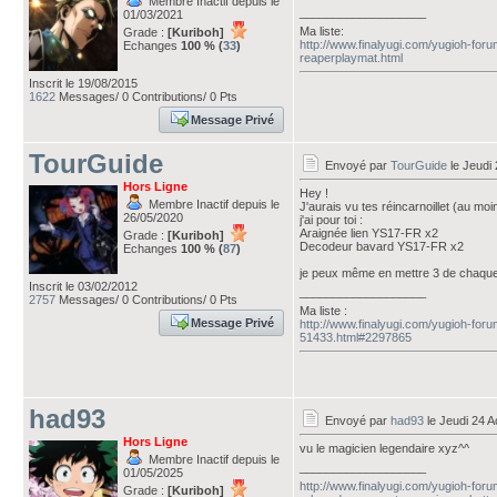
Membre Inactif depuis le
___________________
01/03/2021
Ma liste:
Grade :
[Kuriboh]
http://www.finalyugi.com/yugioh-for
Echanges
100 % (
33
)
reaperplaymat.html
Inscrit le 19/08/2015
1622
Messages/ 0 Contributions/ 0 Pts
Message Privé
TourGuide
Envoyé par
TourGuide
le Jeudi 
Hors Ligne
Hey !
Membre Inactif depuis le
J'aurais vu tes réincarnoillet (au moi
26/05/2020
j'ai pour toi :
Araignée lien YS17-FR x2
Grade :
[Kuriboh]
Decodeur bavard YS17-FR x2
Echanges
100 % (
87
)
je peux même en mettre 3 de chaque s
Inscrit le 03/02/2012
___________________
2757
Messages/ 0 Contributions/ 0 Pts
Ma liste :
Message Privé
http://www.finalyugi.com/yugioh-foru
51433.html#2297865
had93
Envoyé par
had93
le Jeudi 24 A
Hors Ligne
vu le magicien legendaire xyz^^
Membre Inactif depuis le
___________________
01/05/2025
http://www.finalyugi.com/yugioh-for
Grade :
[Kuriboh]