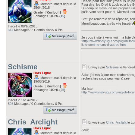
Désolé pour hier soir, j'me suis un p
Membre Inactif depuis le
Faut dire, les Droll & Lock et la Ice
25/04/2018
Du coup, le matin, on me propose une 
qu'ils vont partir pour du Mermail, d
Grade :
[Kuriboh]
Echanges
100 % (
15
)
Bref, j'te remercie de ta réponse, tie
Merci beaucoup, à très vite j'espère
Inscrit le 08/10/2013
___________________
314
Messages/ 2 Contributions/ 0 Pts
Message Privé
Je vous invite à venir voir ma liste 
:
http://www.finalyugi.com/yugioh-for
liste-comme-tant-d-autres.html
Schisme
Envoyé par
Schisme
le Vendred
Hors Ligne
Salut, j'ai mis à jour mes recherches
Membre Inactif depuis le
recherches sous peu, wait & see.
19/08/2019
___________________
Grade :
[Kuriboh]
Ma liste :
Echanges
100 % (
25
)
http://www.finalyugi.com/yugioh-for
Inscrit le 16/04/2012
508
Messages/ 0 Contributions/ 0 Pts
Message Privé
Chris_Arclight
Envoyé par
Chris_Arclight
le Lu
Hors Ligne
Salut !
Membre Inactif depuis le