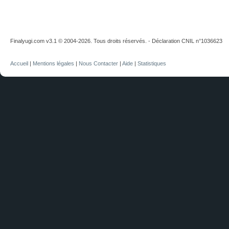
Finalyugi.com v3.1 © 2004-2026. Tous droits réservés. - Déclaration CNIL n°1036623
Accueil
|
Mentions légales
|
Nous Contacter
|
Aide
|
Statistiques