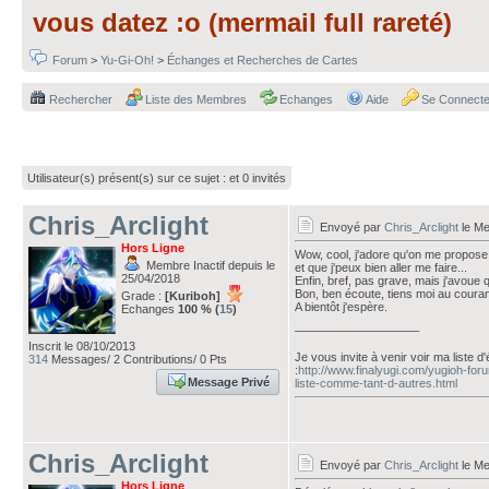
vous datez :o (mermail full rareté)
Forum
>
Yu-Gi-Oh!
>
Échanges et Recherches de Cartes
Rechercher
Liste des Membres
Echanges
Aide
Se Connecte
Utilisateur(s) présent(s) sur ce sujet :
et 0 invités
Chris_Arclight
Envoyé par
Chris_Arclight
le Me
Hors Ligne
Wow, cool, j'adore qu'on me propose 
Membre Inactif depuis le
et que j'peux bien aller me faire...
25/04/2018
Enfin, bref, pas grave, mais j'avoue 
Bon, ben écoute, tiens moi au coura
Grade :
[Kuriboh]
A bientôt j'espère.
Echanges
100 % (
15
)
___________________
Inscrit le 08/10/2013
Je vous invite à venir voir ma liste 
314
Messages/ 2 Contributions/ 0 Pts
:
http://www.finalyugi.com/yugioh-for
Message Privé
liste-comme-tant-d-autres.html
Chris_Arclight
Envoyé par
Chris_Arclight
le Me
Hors Ligne