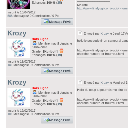
___________________
Echanges
100 % (
25
)
Ma liste :
http://www.finalyugi.com/yugioh-for
Inscrit le 16/04/2012
508
Messages/ 0 Contributions/ 0 Pts
Message Privé
Krozy
Envoyé par
Krozy
le Jeudi 17 A
Hors Ligne
hello je possede tjr un samourai gaga
Membre Inactif depuis le
___________________
31/07/2018
http://www.finalyugi.com/yugioh-foru
Grade :
[Kuriboh]
cherche-numero-et-frourreur.html
Echanges
100 % (
19
)
Inscrit le 19/02/2017
101
Messages/ 0 Contributions/ 0 Pts
Message Privé
Krozy
Envoyé par
Krozy
le Vendredi 1
Hors Ligne
Hello du coup tu pourrais me dire ce q
Membre Inactif depuis le
___________________
31/07/2018
http://www.finalyugi.com/yugioh-foru
Grade :
[Kuriboh]
cherche-numero-et-frourreur.html
Echanges
100 % (
19
)
Inscrit le 19/02/2017
101
Messages/ 0 Contributions/ 0 Pts
Message Privé