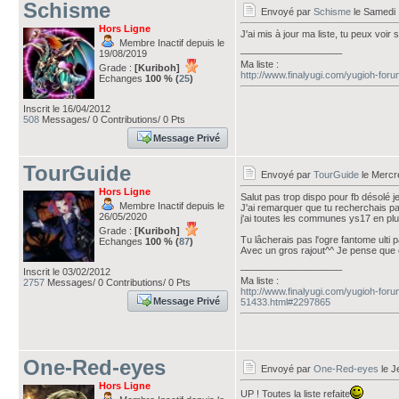
Schisme
Envoyé par
Schisme
le Samedi 
Hors Ligne
J'ai mis à jour ma liste, tu peux voir
Membre Inactif depuis le
___________________
19/08/2019
Ma liste :
Grade :
[Kuriboh]
http://www.finalyugi.com/yugioh-for
Echanges
100 % (
25
)
Inscrit le 16/04/2012
508
Messages/ 0 Contributions/ 0 Pts
Message Privé
TourGuide
Envoyé par
TourGuide
le Mercr
Hors Ligne
Salut pas trop dispo pour fb désolé je
Membre Inactif depuis le
J'ai remarquer que tu recherchais pas
26/05/2020
j'ai toutes les communes ys17 en plu
Grade :
[Kuriboh]
Tu lâcherais pas l'ogre fantome ulti p
Echanges
100 % (
87
)
Avec un gros rajout^^ Je pense que 
___________________
Inscrit le 03/02/2012
Ma liste :
2757
Messages/ 0 Contributions/ 0 Pts
http://www.finalyugi.com/yugioh-foru
Message Privé
51433.html#2297865
One-Red-eyes
Envoyé par
One-Red-eyes
le J
Hors Ligne
UP ! Toutes la liste refaite