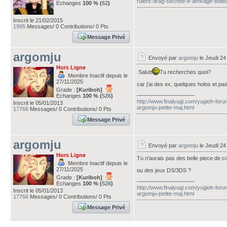
rulers-drag-secrete-e-arrivage-bott
Echanges
100 % (
62
)
Inscrit le 21/02/2015
1995
Messages/ 0 Contributions/ 0 Pts
Message Privé
argomju
Envoyé par
argomju
le Jeudi 24
Hors Ligne
Salutt
Tu recherches quoi?
Membre Inactif depuis le
27/11/2025
car j'ai des ex, quelques holos et
Grade :
[Kuriboh]
___________________
Echanges
100 % (
526
)
http://www.finalyugi.com/yugioh-foru
Inscrit le 05/01/2013
argomju-petite-maj.html
17766
Messages/ 0 Contributions/ 0 Pts
Message Privé
argomju
Envoyé par
argomju
le Jeudi 24
Hors Ligne
Tu n'aurais pas des belle piece de co
Membre Inactif depuis le
27/11/2025
ou des jeux DS/3DS ?
Grade :
[Kuriboh]
___________________
Echanges
100 % (
526
)
http://www.finalyugi.com/yugioh-foru
Inscrit le 05/01/2013
argomju-petite-maj.html
17766
Messages/ 0 Contributions/ 0 Pts
Message Privé