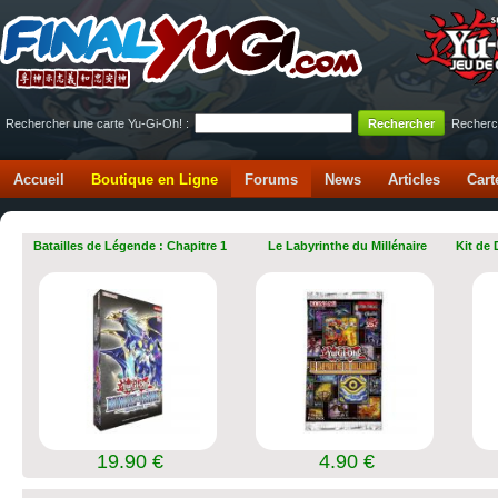
Rechercher une carte Yu-Gi-Oh! :
Recherc
Accueil
Boutique en Ligne
Forums
News
Articles
Cart
Batailles de Légende : Chapitre 1
Le Labyrinthe du Millénaire
Kit de
19.90 €
4.90 €