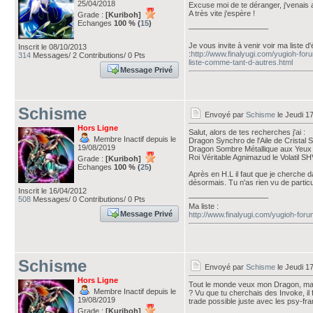
25/04/2018
Excuse moi de te déranger, j'venais a
A très vite j'espère !
Grade :
[Kuriboh]
Echanges
100 % (
15
)
___________________
Je vous invite à venir voir ma liste 
Inscrit le 08/10/2013
:
http://www.finalyugi.com/yugioh-for
314
Messages/ 2 Contributions/ 0 Pts
liste-comme-tant-d-autres.html
Message Privé
Schisme
Envoyé par
Schisme
le Jeudi 1
Hors Ligne
Salut, alors de tes recherches j'ai :
Membre Inactif depuis le
Dragon Synchro de l'Aile de Cristal
19/08/2019
Dragon Sombre Métallique aux Yeu
Roi Véritable Agnimazud le Volatil S
Grade :
[Kuriboh]
Echanges
100 % (
25
)
Après en H.L il faut que je cherche 
désormais. Tu n'as rien vu de particu
Inscrit le 16/04/2012
___________________
508
Messages/ 0 Contributions/ 0 Pts
Ma liste :
Message Privé
http://www.finalyugi.com/yugioh-for
Schisme
Envoyé par
Schisme
le Jeudi 1
Hors Ligne
Tout le monde veux mon Dragon, mais
Membre Inactif depuis le
? Vu que tu cherchais des Invoke, il fa
19/08/2019
trade possible juste avec les psy-fra
Grade :
[Kuriboh]