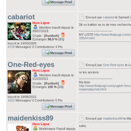
Message Privé
cabariot
Envoyé par
cabariot
le Samedi 
Hors Ligne
Slt vu kalidor as tu de mes recherc
Membre Inactif depuis le
___________________
09/07/2018
MY LISTE
http://www.finalyugi.com/
Grade :
[Kuriboh]
33624.html
Echanges
98,9 % (
91
)
Inscrit le 14/03/2009
4728
Messages/ 0 Contributions/ 4 Pts
Message Privé
One-Red-eyes
Envoyé par
One-Red-eyes
le L
Hors Ligne
re les anciens
Membre Inactif depuis le
___________________
01/03/2021
Ma liste:
Grade :
[Kuriboh]
http://www.finalyugi.com/yugioh-for
Echanges
100 % (
33
)
reaperplaymat.html
Inscrit le 19/08/2015
1622
Messages/ 0 Contributions/ 0 Pts
Message Privé
maidenkiss89
Envoyé par
maidenkiss89
le Ma
Hors Ligne
salut,
Modérateur Passif depuis