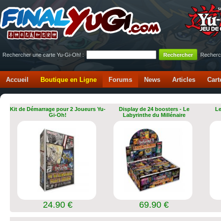
Rechercher une carte Yu-Gi-Oh! :
Recherc
Accueil
Boutique en Ligne
Forums
News
Articles
Cart
Kit de Démarrage pour 2 Joueurs Yu-
Display de 24 boosters - Le
Le
Gi-Oh!
Labyrinthe du Millénaire
24.90 €
69.90 €