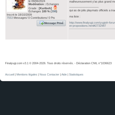
le 09/06/2024
malheureusement y'as plus grand mo
Modération :
Echanges
___________________
Grade :
[Kuriboh]
qui as de jolis playmats officiels a tr
Echanges
100 % (
398
)
Inscrit le 18/10/2009
ma liste :
7553
Messages/ 0 Contributions/ 0 Pts
http://www.finalyugi.com/yugioh-fo
Message Privé
et-propositions.html#2732987
Finalyugi.com v3.1 © 2004-2026. Tous droits réservés. - Déclaration CNIL n°1036623
Accueil
|
Mentions légales
|
Nous Contacter
|
Aide
|
Statistiques