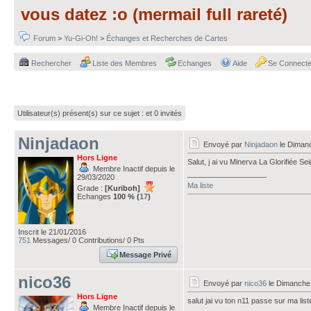
vous datez :o (mermail full rareté)
Forum
>
Yu-Gi-Oh!
>
Échanges et Recherches de Cartes
Rechercher
Liste des Membres
Echanges
Aide
Se Connecte
Utilisateur(s) présent(s) sur ce sujet :
et 0 invités
Ninjadaon
Envoyé par
Ninjadaon
le Diman
Hors Ligne
Salut, j ai vu Minerva La Glorifiée 
Membre Inactif depuis le
___________________
29/03/2020
Ma liste
Grade :
[Kuriboh]
Echanges
100 % (
17
)
Inscrit le 21/01/2016
751
Messages/ 0 Contributions/ 0 Pts
Message Privé
nico36
Envoyé par
nico36
le Dimanche
Hors Ligne
salut jai vu ton n11 passe sur ma lis
Membre Inactif depuis le