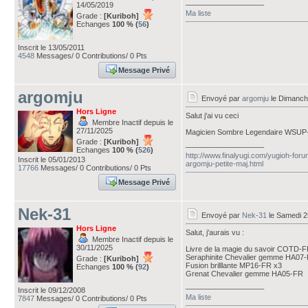
___________________
14/05/2019
Ma liste
Grade :
[Kuriboh]
Echanges
100 % (
56
)
Inscrit le 13/05/2011
4548
Messages/ 0 Contributions/ 0 Pts
Message Privé
argomju
Envoyé par
argomju
le Dimanch
Hors Ligne
Salut j'ai vu ceci
Membre Inactif depuis le
27/11/2025
Magicien Sombre Legendaire WSUP
Grade :
[Kuriboh]
___________________
Echanges
100 % (
526
)
http://www.finalyugi.com/yugioh-foru
Inscrit le 05/01/2013
argomju-petite-maj.html
17766
Messages/ 0 Contributions/ 0 Pts
Message Privé
Nek-31
Envoyé par
Nek-31
le Samedi 2
Hors Ligne
Salut, j'aurais vu :
Membre Inactif depuis le
30/11/2025
Livre de la magie du savoir COTD-
Seraphinite Chevalier gemme HA07
Grade :
[Kuriboh]
Fusion brilllante MP16-FR x3
Echanges
100 % (
92
)
Grenat Chevalier gemme HA05-FR
___________________
Inscrit le 09/12/2008
Ma liste
7847
Messages/ 0 Contributions/ 0 Pts