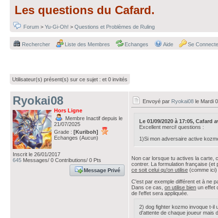
Les questions du Cafard.
Forum
>
Yu-Gi-Oh!
>
Questions et Problèmes de Ruling
Rechercher
Liste des Membres
Echanges
Aide
Se Connecte
Utilisateur(s) présent(s) sur ce sujet :
et 0 invités
Ryokai08
Envoyé par
Ryokai08
le Mardi 
Hors Ligne
Membre Inactif depuis le
Le 01/09/2020 à 17:05, Cafard ava
21/07/2025
Excellent merci! questions :
Grade :
[Kuriboh]
Echanges (Aucun)
1)Si mon adversaire active kozmov
Inscrit le 26/01/2017
Non car lorsque tu actives la carte, 
645
Messages/ 0 Contributions/ 0 Pts
contrer. La formulation française (et
ce soit celui qu'on utilise
(comme ici)
Message Privé
C'est par exemple différent et à ne 
Dans ce cas,
on utilise bien
un effet 
de l'effet sera appliquée.
2) dog fighter kozmo invoque t-il 
d'attente de chaque joueur mais d