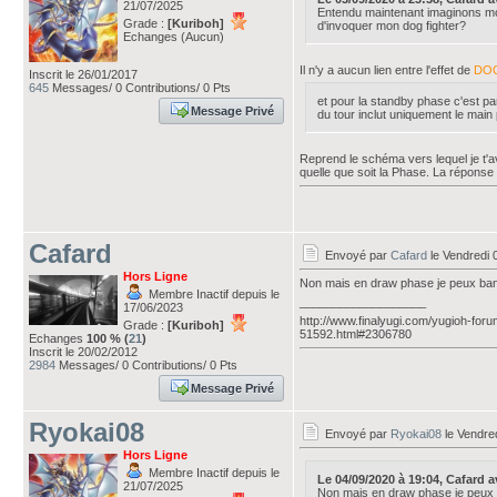
21/07/2025
Entendu maintenant imaginons mon
Grade :
[Kuriboh]
d'invoquer mon dog fighter?
Echanges (Aucun)
Il n'y a aucun lien entre l'effet de
DO
Inscrit le 26/01/2017
645
Messages/ 0 Contributions/ 0 Pts
et pour la standby phase c'est par
Message Privé
du tour inclut uniquement le main
Reprend le schéma vers lequel je t'av
quelle que soit la Phase. La réponse
Cafard
Envoyé par
Cafard
le Vendredi 
Hors Ligne
Non mais en draw phase je peux ban
Membre Inactif depuis le
___________________
17/06/2023
http://www.finalyugi.com/yugioh-foru
Grade :
[Kuriboh]
51592.html#2306780
Echanges
100 % (
21
)
Inscrit le 20/02/2012
2984
Messages/ 0 Contributions/ 0 Pts
Message Privé
Ryokai08
Envoyé par
Ryokai08
le Vendre
Hors Ligne
Membre Inactif depuis le
Le 04/09/2020 à 19:04, Cafard ava
21/07/2025
Non mais en draw phase je peux 