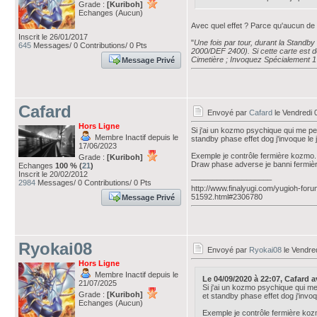
Grade :
[Kuriboh]
Echanges (Aucun)
Avec quel effet ? Parce qu'aucun d
Inscrit le 26/01/2017
"
Une fois par tour, durant la Stan
645
Messages/ 0 Contributions/ 0 Pts
2000/DEF 2400). Si cette carte est d
Cimetière ; Invoquez Spécialement 
Message Privé
Cafard
Envoyé par
Cafard
le Vendredi 
Hors Ligne
Si j'ai un kozmo psychique qui me pe
Membre Inactif depuis le
standby phase effet dog j'invoque le 
17/06/2023
Exemple je contrôle fermière kozmo.
Grade :
[Kuriboh]
Draw phase adverse je banni fermièr
Echanges
100 % (
21
)
Inscrit le 20/02/2012
___________________
2984
Messages/ 0 Contributions/ 0 Pts
http://www.finalyugi.com/yugioh-foru
51592.html#2306780
Message Privé
Ryokai08
Envoyé par
Ryokai08
le Vendre
Hors Ligne
Membre Inactif depuis le
Le 04/09/2020 à 22:07, Cafard ava
21/07/2025
Si j'ai un kozmo psychique qui me
Grade :
[Kuriboh]
et standby phase effet dog j'invoq
Echanges (Aucun)
Exemple je contrôle fermière koz