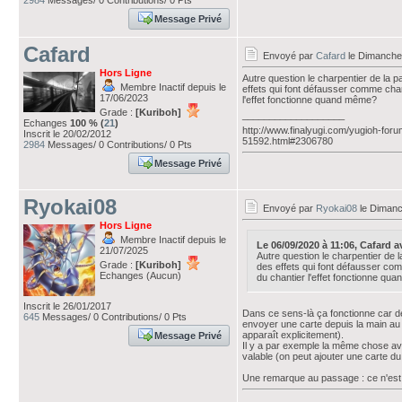
2984
Messages/ 0 Contributions/ 0 Pts
Message Privé
Cafard
Envoyé par
Cafard
le Dimanche
Hors Ligne
Autre question le charpentier de la pa
Membre Inactif depuis le
effets qui font défausser comme chan
17/06/2023
l'effet fonctionne quand même?
Grade :
[Kuriboh]
___________________
Echanges
100 % (
21
)
http://www.finalyugi.com/yugioh-foru
Inscrit le 20/02/2012
51592.html#2306780
2984
Messages/ 0 Contributions/ 0 Pts
Message Privé
Ryokai08
Envoyé par
Ryokai08
le Dimanc
Hors Ligne
Membre Inactif depuis le
Le 06/09/2020 à 11:06, Cafard ava
21/07/2025
Autre question le charpentier de la
Grade :
[Kuriboh]
des effets qui font défausser com
Echanges (Aucun)
du chantier l'effet fonctionne q
Inscrit le 26/01/2017
Dans ce sens-là ça fonctionne car déf
645
Messages/ 0 Contributions/ 0 Pts
envoyer une carte depuis la main au 
apparaît explicitement).
Message Privé
Il y a par exemple la même chose avec
valable (on peut ajouter une carte du
Une remarque au passage : ce n'est 