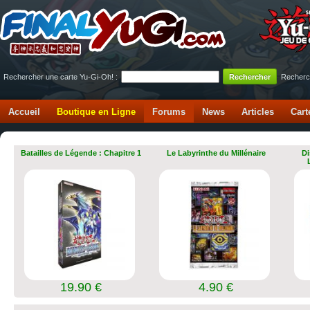
Rechercher une carte Yu-Gi-Oh! :
Recherc
Accueil
Boutique en Ligne
Forums
News
Articles
Cart
Batailles de Légende : Chapitre 1
Le Labyrinthe du Millénaire
Di
19.90 €
4.90 €