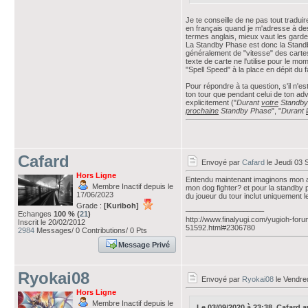
Je te conseille de ne pas tout traduir
en français quand je m'adresse à des
termes anglais, mieux vaut les garder 
La Standby Phase est donc la Standby
généralement de "vitesse" des cartes
texte de carte ne l'utilise pour le mo
"Spell Speed" à la place en dépit du f
Pour répondre à ta question, s'il n'e
ton tour que pendant celui de ton adv
explicitement ("
Durant
votre
Standby
prochaine
Standby Phase
", "
Durant
Cafard
Envoyé par
Cafard
le Jeudi 03 
Hors Ligne
Entendu maintenant imaginons mon ad
Membre Inactif depuis le
mon dog fighter? et pour la standby ph
17/06/2023
du joueur du tour inclut uniquement 
Grade :
[Kuriboh]
___________________
Echanges
100 % (
21
)
http://www.finalyugi.com/yugioh-foru
Inscrit le 20/02/2012
51592.html#2306780
2984
Messages/ 0 Contributions/ 0 Pts
Message Privé
Ryokai08
Envoyé par
Ryokai08
le Vendre
Hors Ligne
Membre Inactif depuis le
Le 03/09/2020 à 23:38, Cafard ava