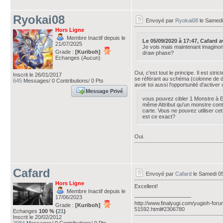
Ryokai08
Envoyé par
Ryokai08
le Samedi
Hors Ligne
Membre Inactif depuis le
Le 05/09/2020 à 17:47, Cafard ava
21/07/2025
Je vois mais maintenant imaginons 
Grade :
[Kuriboh]
draw phase?
Echanges (Aucun)
Oui, c'est tout le principe. Il est st
Inscrit le 26/01/2017
se référant au schéma (colonne de dro
645
Messages/ 0 Contributions/ 0 Pts
avoir toi aussi l'opportunité d'activer
Message Privé
vous pouvez cibler 1 Monstre à E
même Attribut qu'un monstre contrô
carte. Vous ne pouvez utiliser cet 
est ce exact?
Oui.
Cafard
Envoyé par
Cafard
le Samedi 0
Hors Ligne
Excellent!
Membre Inactif depuis le
___________________
17/06/2023
http://www.finalyugi.com/yugioh-foru
Grade :
[Kuriboh]
51592.html#2306780
Echanges
100 % (
21
)
Inscrit le 20/02/2012