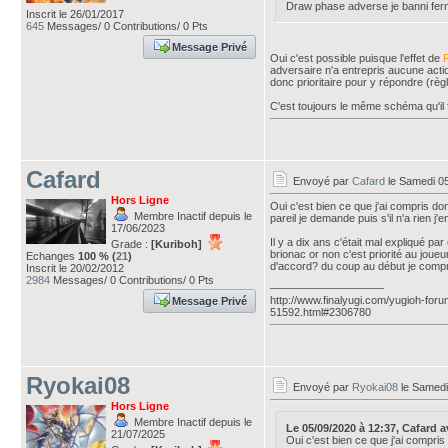
Draw phase adverse je banni ferm
Inscrit le 26/01/2017
645
Messages/ 0 Contributions/ 0 Pts
Message Privé
Oui c'est possible puisque l'effet de
adversaire n'a entrepris aucune action 
donc prioritaire pour y répondre (règ
C'est toujours le même schéma qu'il f
Cafard
Envoyé par
Cafard
le Samedi 0
Hors Ligne
Oui c'est bien ce que j'ai compris don
Membre Inactif depuis le
pareil je demande puis s'il n'a rien j
17/06/2023
Il y a dix ans c'était mal expliqué pa
Grade :
[Kuriboh]
brionac or non c'est priorité au joueur
Echanges
100 % (
21
)
d'accord? du coup au début je compren
Inscrit le 20/02/2012
2984
Messages/ 0 Contributions/ 0 Pts
___________________
http://www.finalyugi.com/yugioh-foru
Message Privé
51592.html#2306780
Ryokai08
Envoyé par
Ryokai08
le Samedi
Hors Ligne
Membre Inactif depuis le
Le 05/09/2020 à 12:37, Cafard ava
21/07/2025
Oui c'est bien ce que j'ai compris 