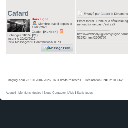
Cafard
Envoyé par
Cafard
le Dimanche
Hors Ligne
Exact merci! Donc si je défausse ag
Membre Inactif depuis le
ne fonctionne pas c'est ça?
17/06/2023
___________________
Grade :
[Kuriboh]
http://www.finalyugi.com/yugioh-foru
Echanges
100 % (
21
)
51592.html#2306780
Inscrit le 20/02/2012
2984
Messages/ 0 Contributions/ 0 Pts
Message Privé
Finalyugi.com v3.1 © 2004-2026. Tous droits réservés. - Déclaration CNIL n°1036623
Accueil
|
Mentions légales
|
Nous Contacter
|
Aide
|
Statistiques