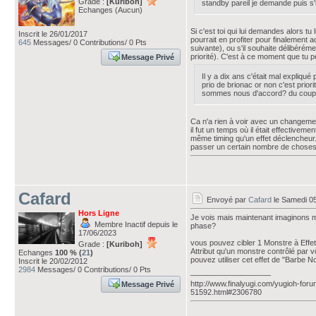
Grade :
[Kuriboh]
standby pareil je demande puis s'i
Echanges (Aucun)
Si c'est toi qui lui demandes alors tu
Inscrit le 26/01/2017
pourrait en profiter pour finalement 
645
Messages/ 0 Contributions/ 0 Pts
suivante), ou s'il souhaite délibéréme
priorité). C'est à ce moment que tu p
Message Privé
Il y a dix ans c'était mal expliqué
prio de brionac or non c'est priorit
sommes nous d'accord? du coup au 
Ca n'a rien à voir avec un changemen
il fut un temps où il était effective
même timing qu'un effet déclencheur. 
passer un certain nombre de choses av
Cafard
Envoyé par
Cafard
le Samedi 0
Hors Ligne
Je vois mais maintenant imaginons mon 
Membre Inactif depuis le
phase?
17/06/2023
vous pouvez cibler 1 Monstre à Effe
Grade :
[Kuriboh]
Attribut qu'un monstre contrôlé par v
Echanges
100 % (
21
)
pouvez utiliser cet effet de "Barbe Noi
Inscrit le 20/02/2012
2984
Messages/ 0 Contributions/ 0 Pts
___________________
http://www.finalyugi.com/yugioh-foru
Message Privé
51592.html#2306780