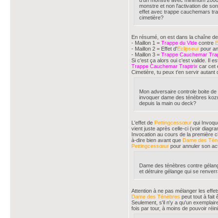
d'un monstre avec minimum 2000 d'
monstre et non l'activation de son
effet avec trappe cauchemars tra
cimetière?
En résumé, on est dans la chaîne de
- Maillon 1 =
Trappe du Vide
contre
E
- Maillon 2 = Effet d'
Eclipseur
pour ann
- Maillon 3 =
Trappe Cauchemar Trap
Si c'est ça alors oui c'est valide. Il 
Trappe Cauchemar Traptrix
car cet 
Cimetière, tu peux t'en servir autant 
Mon adversaire controle boite de 
invoquer dame des ténèbres kozmo
depuis la main ou deck?
L'effet de
Pettingcessœur
qui Invoque
vient juste après celle-ci (voir dia
Invocation au cours de la première ch
à-dire bien avant que
Dame des Tén
Pettingcessœur
pour annuler son act
Dame des ténèbres contre gélange 
et détruire gélange qui se renver
Attention à ne pas mélanger les effet
Dame des Ténèbres
peut tout à fait
Seulement, s'il n'y a qu'un exemplai
fois par tour, à moins de pouvoir réinit