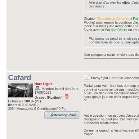
Ai je droit d'activer les effets d
des désirs.
Chaîner
Floraison de Cendres
à
Pot
Pioche) pour remplir la condition d'act
Deck à la main juste avant cette cha
à voir avec le
Pot des Désirs
en cours
Floraisons de cendres et oiseau d
comme boite de bois ou sarcoph
Non puisque la carte ne vient pas du
Cafard
Envoyé par
Cafard
le Dimanche 
Hors Ligne
Parfait pour vos réponses du coup en
Membre Inactif depuis le
contre si kozmo ne tue pas magidolce
17/06/2023
au lieu du deck ben magidolce arriveà
alors que je joue ce deck depuis long
Grade :
[Kuriboh]
^^
Echanges
100 % (
21
)
Inscrit le 20/02/2012
2984
Messages/ 0 Contributions/ 0 Pts
Message Privé
Autre question : on est bien d'accord
d'eclipseur ne peut pas s'activer ca
conditions d'activations.
De même quand rafflesia voit son eff
trappe.