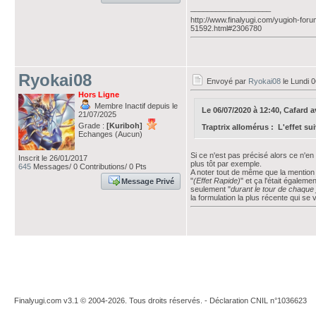
___________________
http://www.finalyugi.com/yugioh-foru
51592.html#2306780
Ryokai08
Envoyé par
Ryokai08
le Lundi 0
Hors Ligne
Membre Inactif depuis le
Le 06/07/2020 à 12:40, Cafard ava
21/07/2025
Grade :
[Kuriboh]
Traptrix allomérus : L'effet su
Echanges (Aucun)
Si ce n'est pas précisé alors ce n'en 
Inscrit le 26/01/2017
plus tôt par exemple.
645
Messages/ 0 Contributions/ 0 Pts
A noter tout de même que la mention fa
"
(Effet Rapide)
" et ça l'était égaleme
Message Privé
seulement "
durant le tour de chaque
la formulation la plus récente qui se v
Finalyugi.com v3.1 © 2004-2026. Tous droits réservés. - Déclaration CNIL n°1036623