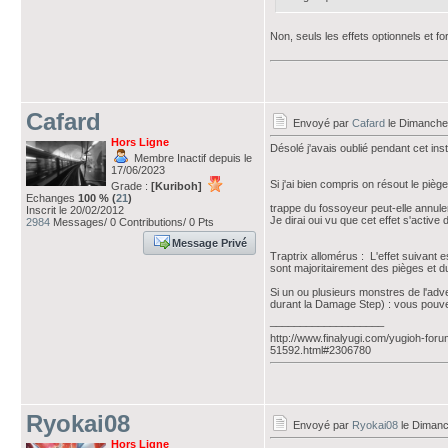
Non, seuls les effets optionnels et f
Cafard
Envoyé par
Cafard
le Dimanche 
Hors Ligne
Désolé j'avais oublié pendant cet in
Membre Inactif depuis le
17/06/2023
Si j'ai bien compris on résout le piè
Grade :
[Kuriboh]
Echanges
100 % (
21
)
trappe du fossoyeur peut-elle annuler
Inscrit le 20/02/2012
Je dirai oui vu que cet effet s'activ
2984
Messages/ 0 Contributions/ 0 Pts
Message Privé
Traptrix allomérus : L'effet suivant e
sont majoritairement des pièges et d
Si un ou plusieurs monstres de l'adve
durant la Damage Step) : vous pouvez
___________________
http://www.finalyugi.com/yugioh-foru
51592.html#2306780
Ryokai08
Envoyé par
Ryokai08
le Dimanch
Hors Ligne