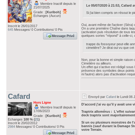
Membre Inactif depuis le
Le 05/07/2020 à 21:53, Cafard ava
21/07/2025
Grade :
[Kuriboh]
Si j'ai bien compris on résout le
Echanges (Aucun)
Oui, avant même de l'activer (Séra) d'
Inscrit le 26/01/2017
On a une première Chaîne dans laquel
645
Messages/ 0 Contributions/ 0 Pts
(activation puis résolution de tous l
quelques sortes "répond" à celle-ci,
Message Privé
trappe du fossoyeur peut-elle ann
cimetière? Je dirai oui vu que cet
Non, pour la bonne et simple raison 
Cimetière ou ailleurs.
Un effet qui s'active est rédigé sous 
présence des symboles deux points ":" 
ni l'autre) alors pas d'activation requi
Cafard
Envoyé par
Cafard
le Lundi 06 J
Hors Ligne
D'accord j'ai vu qu'il y avait une 
Membre Inactif depuis le
17/06/2023
Traptrix allomérus : L'effet suivan
deck traptrix sont majoritairemen
Grade :
[Kuriboh]
Echanges
100 % (
21
)
Si un ou plusieurs monstres de l'a
Inscrit le 20/02/2012
bannis (sauf durant la Damage Ste
2984
Messages/ 0 Contributions/ 0 Pts
votre Terrain.
Message Privé