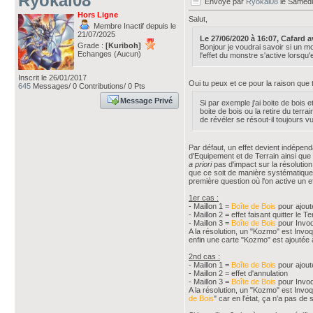
Ryokai08
Envoyé par
Ryokai08
le Samedi
Hors Ligne
Salut,
Membre Inactif depuis le
21/07/2025
Le 27/06/2020 à 16:07, Cafard ava
Grade :
[Kuriboh]
Bonjour je voudrai savoir si un 
Echanges (Aucun)
l'effet du monstre s'active lorsqu'
Inscrit le 26/01/2017
Oui tu peux et ce pour la raison que tu
645
Messages/ 0 Contributions/ 0 Pts
Message Privé
Si par exemple j'ai boite de bois e
boite de bois ou la retire du terr
de révéler se résout-il toujours vu
Par défaut, un effet devient indépenda
d'Equipement et de Terrain ainsi que
a priori
pas d'impact sur la résolution
que ce soit de manière systématique pu
première question où l'on active un ef
1er cas :
- Maillon 1 =
Boîte de Bois
pour ajout
- Maillon 2 = effet faisant quitter le T
- Maillon 3 =
Boîte de Bois
pour Invo
A la résolution, un "Kozmo" est Invoqu
enfin une carte "Kozmo" est ajoutée 
2nd cas :
- Maillon 1 =
Boîte de Bois
pour ajout
- Maillon 2 = effet d'annulation
- Maillon 3 =
Boîte de Bois
pour Invo
A la résolution, un "Kozmo" est Invo
de Bois
" car en l'état, ça n'a pas de