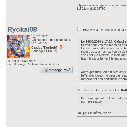
___________________
http://www.finalyugi.com/yugioh-foru
51592.html#2306780
Ryokai08
Envoyé par
Ryokai08
le Dimanc
Hors Ligne
Membre Inactif depuis le
Le 28/06/2020 à 17:14, Cafard ava
21/07/2025
Parfait pour vos réponses du cou
Grade :
[Kuriboh]
traptrix par contre si kozmo ne t
Echanges (Aucun)
monstres à la main au lieu du deck
son effet y a à peine un mois alo
lisant la carte j'ai vu à la end pha
Inscrit le 26/01/2017
645
Messages/ 0 Contributions/ 0 Pts
Message Privé
Autre question : on est bien d'ac
l'effet d'eclipseur ne peut pas s'
remplissant ses conditions d'activ
C'est bien ça. Ca reste l'effet de
Raff
De même quand rafflesia voit son 
normale trappe.
Oui, pour la même raison.