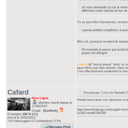
Je vous demande ça car je viens de
différence entre lancéa et mur de 
Tu as peut-être d'anciennes versions 
Lancéa artéfact empêche t-il aus
Bien sûr, pourquoi seraient-ils épargn
Pa exemple je pense que la lancéa
joueur est désigné.
Lancea
dit "
aucun joueur
" donc on se
peut même pas être activée. Dans le 
c'est effectivement seulement la résol
Cafard
Envoyé par
Cafard
le Samedi 27
Hors Ligne
Parfait merci pour vos réponses et d
Membre Inactif depuis le
___________________
17/06/2023
http://www.finalyugi.com/yugioh-foru
Grade :
[Kuriboh]
51592.html#2306780
Echanges
100 % (
21
)
Inscrit le 20/02/2012
2984
Messages/ 0 Contributions/ 0 Pts
Message Privé