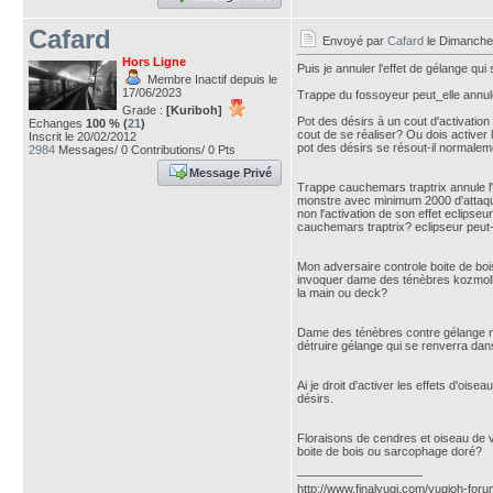
Cafard
Envoyé par
Cafard
le Dimanche 
Hors Ligne
Puis je annuler l'effet de gélange qu
Membre Inactif depuis le
17/06/2023
Trappe du fossoyeur peut_elle annule
Grade :
[Kuriboh]
Pot des désirs à un cout d'activation 
Echanges
100 % (
21
)
cout de se réaliser? Ou dois activer 
Inscrit le 20/02/2012
pot des désirs se résout-il normalem
2984
Messages/ 0 Contributions/ 0 Pts
Message Privé
Trappe cauchemars traptrix annule l'e
monstre avec minimum 2000 d'attaque.
non l'activation de son effet eclipse
cauchemars traptrix? eclipseur peut
Mon adversaire controle boite de boi
invoquer dame des ténèbres kozmoll; 
la main ou deck?
Dame des ténèbres contre gélange mag
détruire gélange qui se renverra dan
Ai je droit d'activer les effets d'oi
désirs.
Floraisons de cendres et oiseau de 
boite de bois ou sarcophage doré?
___________________
http://www.finalyugi.com/yugioh-foru