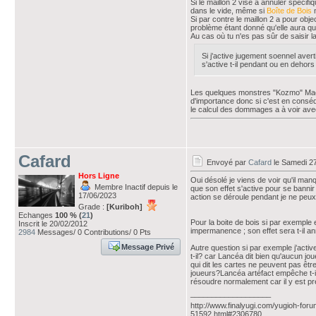
Si le maillon 2 vise à annuler spécifiq
dans le vide, même si
Boîte de Bois
n
Si par contre le maillon 2 a pour objec
problème étant donné qu'elle aura quit
Au cas où tu n'es pas sûr de saisir 
Si j'active jugement soennel aver
s'active t-il pendant ou en dehor
Les quelques monstres "Kozmo" Machine
d'importance donc si c'est en conséque
le calcul des dommages a à voir ave
Cafard
Envoyé par
Cafard
le Samedi 27
Hors Ligne
Oui désolé je viens de voir qu'il ma
Membre Inactif depuis le
que son effet s'active pour se banni
17/06/2023
action se déroule pendant je ne peux
Grade :
[Kuriboh]
Echanges
100 % (
21
)
Pour la boite de bois si par exemple e
Inscrit le 20/02/2012
impermanence ; son effet sera t-il a
2984
Messages/ 0 Contributions/ 0 Pts
Message Privé
Autre question si par exemple j'activ
t-il? car Lancéa dit bien qu'aucun jo
qui dit les cartes ne peuvent pas être
joueurs?Lancéa artéfact empêche t-i
résoudre normalement car il y est pr
___________________
http://www.finalyugi.com/yugioh-foru
51592.html#2306780