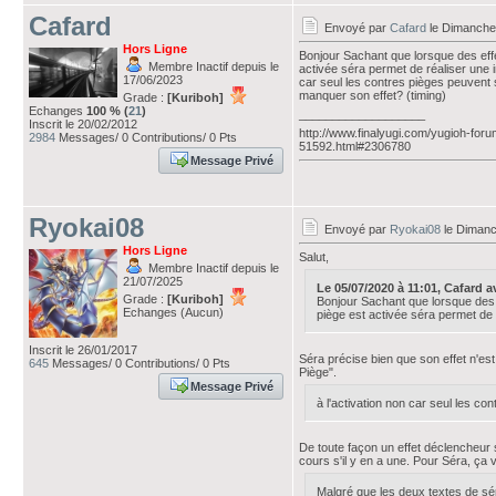
Cafard
Envoyé par
Cafard
le Dimanche 
Hors Ligne
Bonjour Sachant que lorsque des effet
Membre Inactif depuis le
activée séra permet de réaliser une i
17/06/2023
car seul les contres pièges peuvent 
manquer son effet? (timing)
Grade :
[Kuriboh]
Echanges
100 % (
21
)
___________________
Inscrit le 20/02/2012
http://www.finalyugi.com/yugioh-foru
2984
Messages/ 0 Contributions/ 0 Pts
51592.html#2306780
Message Privé
Ryokai08
Envoyé par
Ryokai08
le Dimanch
Hors Ligne
Salut,
Membre Inactif depuis le
21/07/2025
Le 05/07/2020 à 11:01, Cafard ava
Grade :
[Kuriboh]
Bonjour Sachant que lorsque des ef
Echanges (Aucun)
piège est activée séra permet de 
Inscrit le 26/01/2017
Séra précise bien que son effet n'es
645
Messages/ 0 Contributions/ 0 Pts
Piège".
Message Privé
à l'activation non car seul les co
De toute façon un effet déclencheur 
cours s'il y en a une. Pour Séra, ça v
Malgré que les deux textes de sér