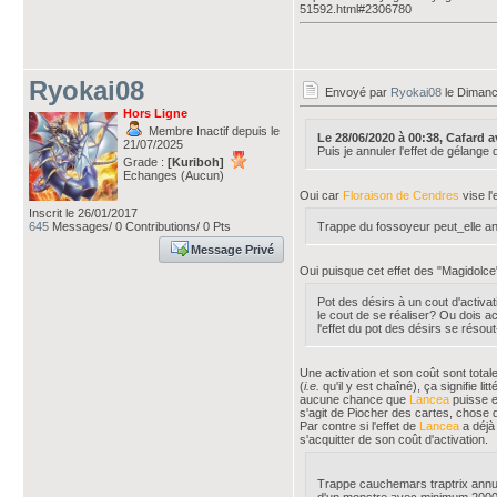
51592.html#2306780
Ryokai08
Envoyé par
Ryokai08
le Dimanc
Hors Ligne
Membre Inactif depuis le
Le 28/06/2020 à 00:38, Cafard ava
21/07/2025
Puis je annuler l'effet de gélange
Grade :
[Kuriboh]
Echanges (Aucun)
Oui car
Floraison de Cendres
vise l'
Inscrit le 26/01/2017
645
Messages/ 0 Contributions/ 0 Pts
Trappe du fossoyeur peut_elle an
Message Privé
Oui puisque cet effet des "Magidolce"
Pot des désirs à un cout d'activati
le cout de se réaliser? Ou dois ac
l'effet du pot des désirs se résou
Une activation et son coût sont total
(
i.e.
qu'il y est chaîné), ça signifie li
aucune chance que
Lancea
puisse e
s'agit de Piocher des cartes, chose
Par contre si l'effet de
Lancea
a déjà 
s'acquitter de son coût d'activation.
Trappe cauchemars traptrix annule 