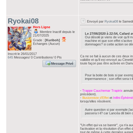
Ryokai08
Envoyé par
Ryokai08
le Samedi
Hors Ligne
Membre Inactif depuis le
Le 27/06/2020 à 22:54, Cafard ava
21/07/2025
Oui désolé je viens de voir qu'il
Grade :
[Kuriboh]
machine et que son effet s'active
Echanges (Aucun)
dommages? si cette action se dér
Inscrit le 26/01/2017
Ca ne se fait à aucun de ces deux in
645
Messages/ 0 Contributions/ 0 Pts
validée et qu'il est envoyé au Cimetiè
toute façon pas être activée en Damag
Message Privé
Pour la boite de bois si par exempl
impermanence ; son effet sera t-i
-
Trappe Cauchemar Traptrix
annuler
précédent).
-
Illusionniste d'Effet
et
Inifini Éphém
lorsqu'elles résolvent.
Autre question si par exemple j'ac
passera t-il? car Lancéa dit bien
"Un effet qui va se bannir", ça n'a 
l'activation et la résolution d'un eff
tout de même à cette dernière autant