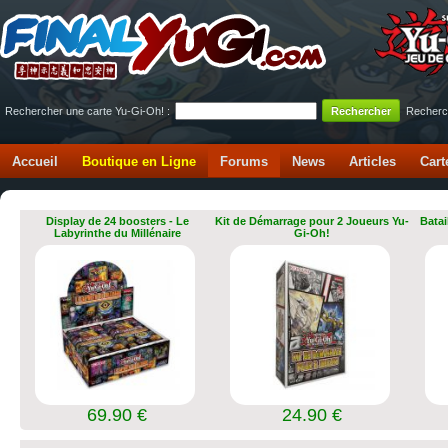
Rechercher une carte Yu-Gi-Oh! :
Recherc
Accueil
Boutique en Ligne
Forums
News
Articles
Cart
Display de 24 boosters - Le
Kit de Démarrage pour 2 Joueurs Yu-
Batai
Labyrinthe du Millénaire
Gi-Oh!
69.90 €
24.90 €