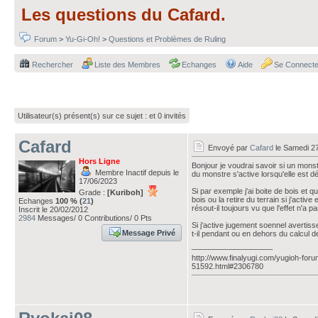
Les questions du Cafard.
Forum
>
Yu-Gi-Oh!
>
Questions et Problèmes de Ruling
Rechercher
Liste des Membres
Echanges
Aide
Se Connecte
Utilisateur(s) présent(s) sur ce sujet :
et 0 invités
Cafard
Envoyé par
Cafard
le Samedi 27
Hors Ligne
Bonjour je voudrai savoir si un mons
Membre Inactif depuis le
du monstre s'active lorsqu'elle est dé
17/06/2023
Si par exemple j'ai boite de bois et q
Grade :
[Kuriboh]
bois ou la retire du terrain si j'act
Echanges
100 % (
21
)
résout-il toujours vu que l'effet n'a p
Inscrit le 20/02/2012
2984
Messages/ 0 Contributions/ 0 Pts
Si j'active jugement soennel avertiss
Message Privé
t-il pendant ou en dehors du calcul 
___________________
http://www.finalyugi.com/yugioh-foru
51592.html#2306780