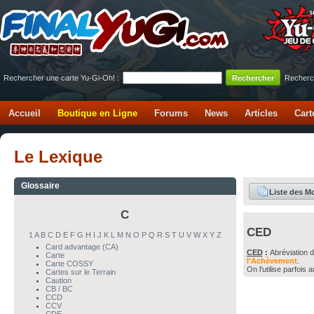
Rechercher une carte Yu-Gi-Oh! :
Recherc
Accueil
Boutique en Ligne
Forums
News
Articles
Cart
Le Lexique
Glossaire
Liste des M
C
CED
1
A
B
C
D
E
F
G
H
I
J
K
L
M
N
O
P
Q
R
S
T
U
V
W
X
Y
Z
Card advantage (CA)
CED
:
Abréviation 
Carte
l'Achèvement
.
Carte COSSY
On l'utilise parfois 
Cartes sur le Terrain
Caution
CB / BC
CCD
CCV