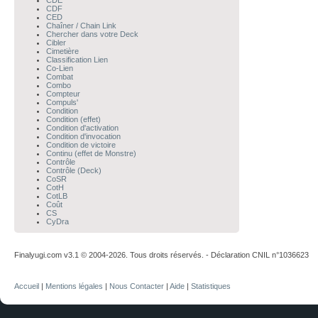
CDE
CDF
CED
Chaîner / Chain Link
Chercher dans votre Deck
Cibler
Cimetière
Classification Lien
Co-Lien
Combat
Combo
Compteur
Compuls'
Condition
Condition (effet)
Condition d'activation
Condition d'invocation
Condition de victoire
Continu (effet de Monstre)
Contrôle
Contrôle (Deck)
CoSR
CotH
CotLB
Coût
CS
CyDra
Finalyugi.com v3.1 © 2004-2026. Tous droits réservés. - Déclaration CNIL n°1036623
Accueil
|
Mentions légales
|
Nous Contacter
|
Aide
|
Statistiques