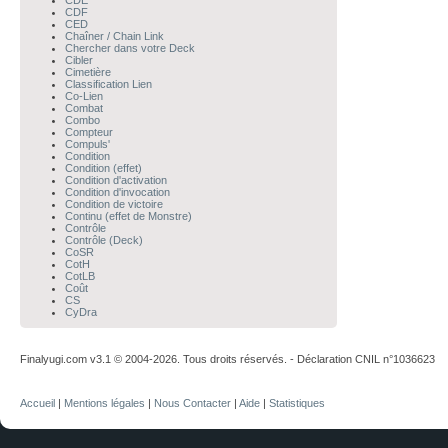
CDE
CDF
CED
Chaîner / Chain Link
Chercher dans votre Deck
Cibler
Cimetière
Classification Lien
Co-Lien
Combat
Combo
Compteur
Compuls'
Condition
Condition (effet)
Condition d'activation
Condition d'invocation
Condition de victoire
Continu (effet de Monstre)
Contrôle
Contrôle (Deck)
CoSR
CotH
CotLB
Coût
CS
CyDra
Finalyugi.com v3.1 © 2004-2026. Tous droits réservés. - Déclaration CNIL n°1036623
Accueil
|
Mentions légales
|
Nous Contacter
|
Aide
|
Statistiques