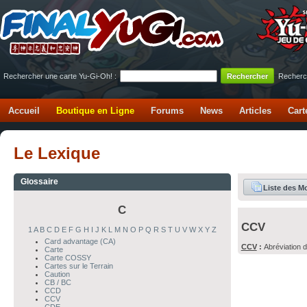
Rechercher une carte Yu-Gi-Oh! :
Recherc
Accueil
Boutique en Ligne
Forums
News
Articles
Cart
Le Lexique
Glossaire
Liste des M
C
CCV
1
A
B
C
D
E
F
G
H
I
J
K
L
M
N
O
P
Q
R
S
T
U
V
W
X
Y
Z
Card advantage (CA)
CCV
:
Abréviation 
Carte
Carte COSSY
Cartes sur le Terrain
Caution
CB / BC
CCD
CCV