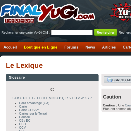
Rechercher une carte Yu-Gi-Oh! :
Recherc
Accueil
Boutique en Ligne
Forums
News
Articles
Cart
Le Lexique
Glossaire
Liste des M
C
Caution
1
A
B
C
D
E
F
G
H
I
J
K
L
M
N
O
P
Q
R
S
T
U
V
W
X
Y
Z
Card advantage (CA)
Caution
:
Une
Caut
Carte
Elles ont comme obj
Carte COSSY
Cartes sur le Terrain
Caution
CB / BC
CCD
CCV