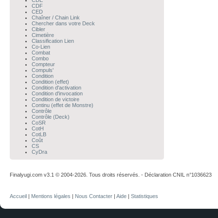
CDE
CDF
CED
Chaîner / Chain Link
Chercher dans votre Deck
Cibler
Cimetière
Classification Lien
Co-Lien
Combat
Combo
Compteur
Compuls'
Condition
Condition (effet)
Condition d'activation
Condition d'invocation
Condition de victoire
Continu (effet de Monstre)
Contrôle
Contrôle (Deck)
CoSR
CotH
CotLB
Coût
CS
CyDra
Finalyugi.com v3.1 © 2004-2026. Tous droits réservés. - Déclaration CNIL n°1036623
Accueil
|
Mentions légales
|
Nous Contacter
|
Aide
|
Statistiques