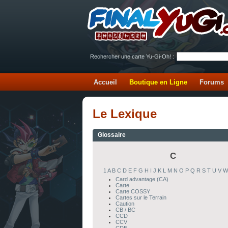
Rechercher une carte Yu-Gi-Oh! :
Accueil
Boutique en Ligne
Forums
Le Lexique
Glossaire
C
1
A
B
C
D
E
F
G
H
I
J
K
L
M
N
O
P
Q
R
S
T
U
V
W
Card advantage (CA)
Carte
Carte COSSY
Cartes sur le Terrain
Caution
CB / BC
CCD
CCV