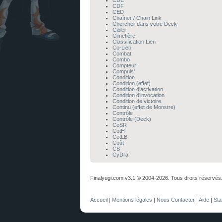
CDE
CDF
CED
Chaîner / Chain Link
Chercher dans votre Deck
Cibler
Cimetière
Classification Lien
Co-Lien
Combat
Combo
Compteur
Compuls'
Condition
Condition (effet)
Condition d'activation
Condition d'invocation
Condition de victoire
Continu (effet de Monstre)
Contrôle
Contrôle (Deck)
CoSR
CotH
CotLB
Coût
CS
CyDra
Finalyugi.com v3.1 © 2004-2026. Tous droits réservés
Accueil
|
Mentions légales
|
Nous Contacter
|
Aide
|
Sta