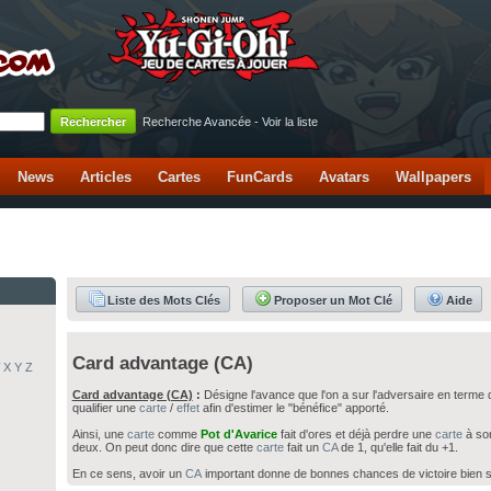
Recherche Avancée
-
Voir la liste
News
Articles
Cartes
FunCards
Avatars
Wallpapers
Liste des Mots Clés
Proposer un Mot Clé
Aide
Card advantage (CA)
X
Y
Z
Card advantage (CA)
:
Désigne l'avance que l'on a sur l'adversaire en term
qualifier une
carte
/
effet
afin d'estimer le "bénéfice" apporté.
Ainsi, une
carte
comme
Pot d'Avarice
fait d'ores et déjà perdre une
carte
à s
deux. On peut donc dire que cette
carte
fait un
CA
de 1, qu'elle fait du +1.
En ce sens, avoir un
CA
important donne de bonnes chances de victoire bien s