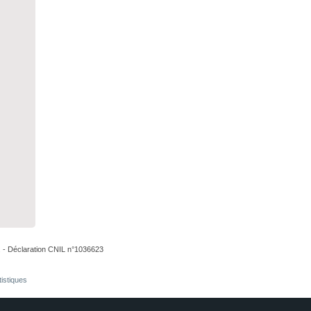
. - Déclaration CNIL n°1036623
tistiques