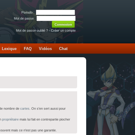
Pseudo :
Mot de passe :
Mot de passe oublié ?
-
Créer un compte
Lexique
FAQ
Vidéos
Chat
e de nombre de
cartes
. On s'en sert aussi pour
on
propriétaire
mais lui fait en contrepartie piocher
ouvent mais ce n'est pas une garantie.