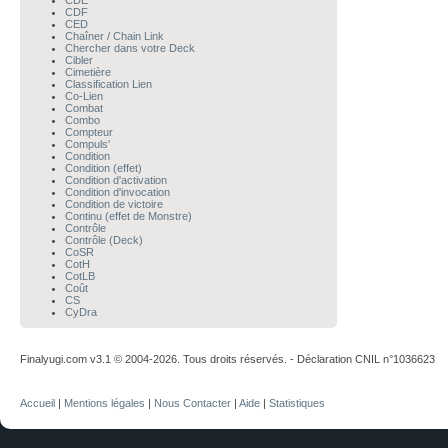
CDE
CDF
CED
Chaîner / Chain Link
Chercher dans votre Deck
Cibler
Cimetière
Classification Lien
Co-Lien
Combat
Combo
Compteur
Compuls'
Condition
Condition (effet)
Condition d'activation
Condition d'invocation
Condition de victoire
Continu (effet de Monstre)
Contrôle
Contrôle (Deck)
CoSR
CotH
CotLB
Coût
CS
CyDra
Finalyugi.com v3.1 © 2004-2026. Tous droits réservés. - Déclaration CNIL n°1036623
Accueil
|
Mentions légales
|
Nous Contacter
|
Aide
|
Statistiques