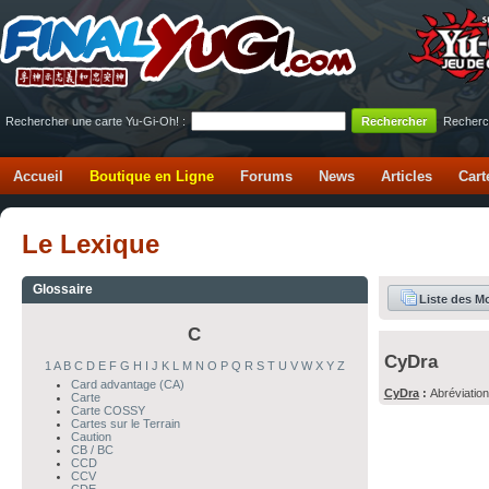
Rechercher une carte Yu-Gi-Oh! :
Recherc
Accueil
Boutique en Ligne
Forums
News
Articles
Cart
Le Lexique
Glossaire
Liste des M
C
CyDra
1
A
B
C
D
E
F
G
H
I
J
K
L
M
N
O
P
Q
R
S
T
U
V
W
X
Y
Z
Card advantage (CA)
CyDra
:
Abréviatio
Carte
Carte COSSY
Cartes sur le Terrain
Caution
CB / BC
CCD
CCV