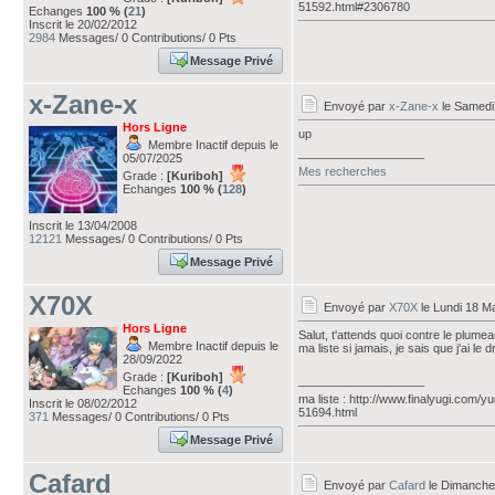
51592.html#2306780
Echanges
100 % (
21
)
Inscrit le 20/02/2012
2984
Messages/ 0 Contributions/ 0 Pts
Message Privé
x-Zane-x
Envoyé par
x-Zane-x
le Samedi
Hors Ligne
up
Membre Inactif depuis le
___________________
05/07/2025
Mes recherches
Grade :
[Kuriboh]
Echanges
100 % (
128
)
Inscrit le 13/04/2008
12121
Messages/ 0 Contributions/ 0 Pts
Message Privé
X70X
Envoyé par
X70X
le Lundi 18 M
Hors Ligne
Salut, t'attends quoi contre le plume
Membre Inactif depuis le
ma liste si jamais, je sais que j'ai le
28/09/2022
Grade :
[Kuriboh]
___________________
Echanges
100 % (
4
)
ma liste : http://www.finalyugi.com/y
Inscrit le 08/02/2012
51694.html
371
Messages/ 0 Contributions/ 0 Pts
Message Privé
Cafard
Envoyé par
Cafard
le Dimanche