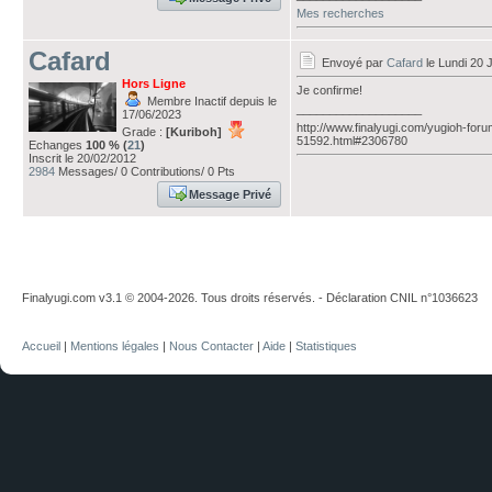
Mes recherches
Cafard
Envoyé par
Cafard
le Lundi 20 J
Hors Ligne
Je confirme!
Membre Inactif depuis le
___________________
17/06/2023
http://www.finalyugi.com/yugioh-foru
Grade :
[Kuriboh]
51592.html#2306780
Echanges
100 % (
21
)
Inscrit le 20/02/2012
2984
Messages/ 0 Contributions/ 0 Pts
Message Privé
Finalyugi.com v3.1 © 2004-2026. Tous droits réservés. - Déclaration CNIL n°1036623
Accueil
|
Mentions légales
|
Nous Contacter
|
Aide
|
Statistiques