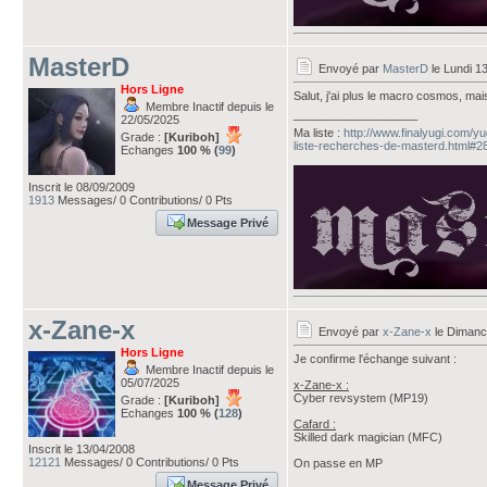
MasterD
Envoyé par
MasterD
le Lundi 13
Hors Ligne
Salut, j'ai plus le macro cosmos, ma
Membre Inactif depuis le
___________________
22/05/2025
Ma liste :
http://www.finalyugi.com/y
Grade :
[Kuriboh]
liste-recherches-de-masterd.html#
Echanges
100 % (
99
)
Inscrit le 08/09/2009
1913
Messages/ 0 Contributions/ 0 Pts
Message Privé
x-Zane-x
Envoyé par
x-Zane-x
le Dimanch
Hors Ligne
Je confirme l'échange suivant :
Membre Inactif depuis le
05/07/2025
x-Zane-x :
Cyber revsystem (MP19)
Grade :
[Kuriboh]
Echanges
100 % (
128
)
Cafard :
Skilled dark magician (MFC)
Inscrit le 13/04/2008
12121
Messages/ 0 Contributions/ 0 Pts
​On passe en MP
___________________
Message Privé