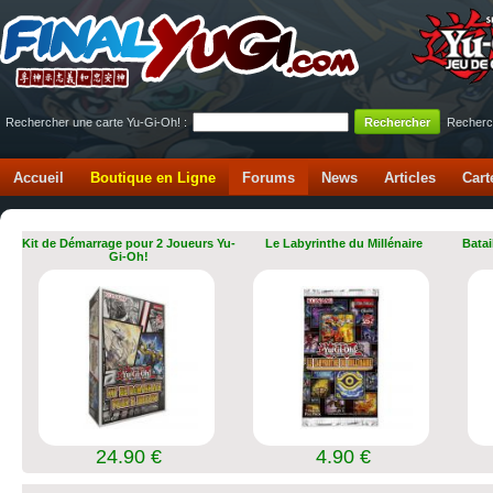
Rechercher une carte Yu-Gi-Oh! :
Recherc
Accueil
Boutique en Ligne
Forums
News
Articles
Cart
Kit de Démarrage pour 2 Joueurs Yu-
Le Labyrinthe du Millénaire
Batai
Gi-Oh!
24.90 €
4.90 €