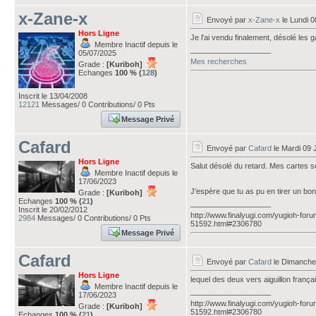
x-Zane-x
Envoyé par
x-Zane-x
le Lundi 0
Hors Ligne
Je l'ai vendu finalement, désolé les g
Membre Inactif depuis le
___________________
05/07/2025
Mes recherches
Grade :
[Kuriboh]
Echanges
100 % (
128
)
Inscrit le 13/04/2008
12121
Messages/ 0 Contributions/ 0 Pts
Message Privé
Cafard
Envoyé par
Cafard
le Mardi 09 
Hors Ligne
Salut désolé du retard. Mes cartes 
Membre Inactif depuis le
17/06/2023
J'espère que tu as pu en tirer un bon
Grade :
[Kuriboh]
Echanges
100 % (
21
)
___________________
Inscrit le 20/02/2012
http://www.finalyugi.com/yugioh-foru
2984
Messages/ 0 Contributions/ 0 Pts
51592.html#2306780
Message Privé
Cafard
Envoyé par
Cafard
le Dimanche 
Hors Ligne
lequel des deux vers aiguillon frança
Membre Inactif depuis le
___________________
17/06/2023
http://www.finalyugi.com/yugioh-foru
Grade :
[Kuriboh]
51592.html#2306780
Echanges
100 % (
21
)