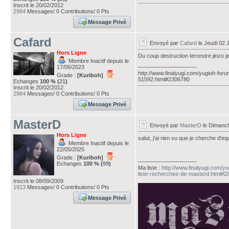
Inscrit le 20/02/2012
2984
Messages/ 0 Contributions/ 0 Pts
Message Privé
Cafard
Envoyé par
Cafard
le Jeudi 02 J
Hors Ligne
Du coup destruction terrestre jinzo je
Membre Inactif depuis le
___________________
17/06/2023
http://www.finalyugi.com/yugioh-foru
Grade :
[Kuriboh]
51592.html#2306780
Echanges
100 % (
21
)
Inscrit le 20/02/2012
2984
Messages/ 0 Contributions/ 0 Pts
Message Privé
MasterD
Envoyé par
MasterD
le Dimanch
Hors Ligne
salut, j'ai rien vu que je cherche d'eq
Membre Inactif depuis le
22/05/2025
Grade :
[Kuriboh]
___________________
Echanges
100 % (
99
)
Ma liste :
http://www.finalyugi.com/y
liste-recherches-de-masterd.html#
Inscrit le 08/09/2009
1913
Messages/ 0 Contributions/ 0 Pts
Message Privé