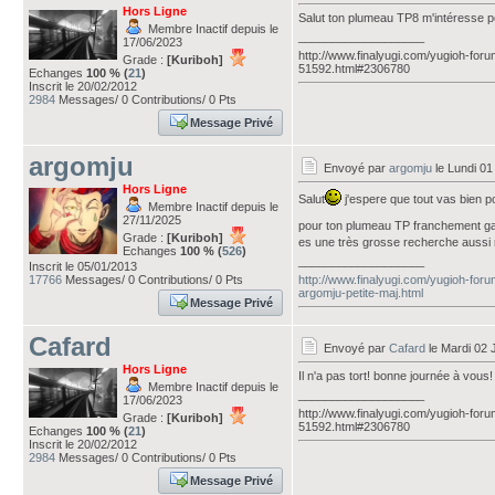
Hors Ligne
Salut ton plumeau TP8 m'intéresse peu
Membre Inactif depuis le
___________________
17/06/2023
http://www.finalyugi.com/yugioh-foru
Grade :
[Kuriboh]
51592.html#2306780
Echanges
100 % (
21
)
Inscrit le 20/02/2012
2984
Messages/ 0 Contributions/ 0 Pts
Message Privé
argomju
Envoyé par
argomju
le Lundi 01
Hors Ligne
Salut
j'espere que tout vas bien pou
Membre Inactif depuis le
27/11/2025
pour ton plumeau TP franchement gard
Grade :
[Kuriboh]
es une très grosse recherche aussi r
Echanges
100 % (
526
)
___________________
Inscrit le 05/01/2013
17766
Messages/ 0 Contributions/ 0 Pts
http://www.finalyugi.com/yugioh-foru
argomju-petite-maj.html
Message Privé
Cafard
Envoyé par
Cafard
le Mardi 02 
Hors Ligne
Il n'a pas tort! bonne journée à vous!
Membre Inactif depuis le
___________________
17/06/2023
http://www.finalyugi.com/yugioh-foru
Grade :
[Kuriboh]
51592.html#2306780
Echanges
100 % (
21
)
Inscrit le 20/02/2012
2984
Messages/ 0 Contributions/ 0 Pts
Message Privé