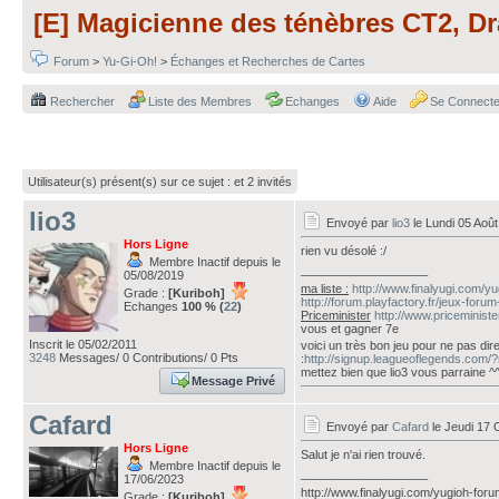
[E] Magicienne des ténèbres CT2, 
Forum
>
Yu-Gi-Oh!
>
Échanges et Recherches de Cartes
Rechercher
Liste des Membres
Echanges
Aide
Se Connecte
Utilisateur(s) présent(s) sur ce sujet :
et 2 invités
lio3
Envoyé par
lio3
le Lundi 05 Août
Hors Ligne
rien vu désolé :/
Membre Inactif depuis le
___________________
05/08/2019
ma liste :
http://www.finalyugi.com/y
Grade :
[Kuriboh]
http://forum.playfactory.fr/jeux-foru
Echanges
100 % (
22
)
Priceminister
http://www.priceminis
vous et gagner 7e
Inscrit le 05/02/2011
voici un très bon jeu pour ne pas dire
3248
Messages/ 0 Contributions/ 0 Pts
:
http://signup.leagueoflegends.com
mettez bien que lio3 vous parraine ^
Message Privé
Cafard
Envoyé par
Cafard
le Jeudi 17 
Hors Ligne
Salut je n'ai rien trouvé.
Membre Inactif depuis le
___________________
17/06/2023
http://www.finalyugi.com/yugioh-foru
Grade :
[Kuriboh]