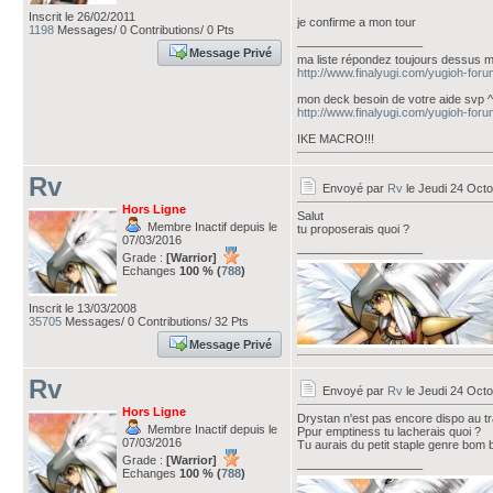
Inscrit le 26/02/2011
je confirme a mon tour
1198
Messages/ 0 Contributions/ 0 Pts
___________________
Message Privé
ma liste répondez toujours dessus 
http://www.finalyugi.com/yugioh-for
mon deck besoin de votre aide svp ^
http://www.finalyugi.com/yugioh-for
IKE MACRO!!!
Rv
Envoyé par
Rv
le Jeudi 24 Octo
Hors Ligne
Salut
Membre Inactif depuis le
tu proposerais quoi ?
07/03/2016
___________________
Grade :
[Warrior]
Echanges
100 % (
788
)
Inscrit le 13/03/2008
35705
Messages/ 0 Contributions/ 32 Pts
Message Privé
Rv
Envoyé par
Rv
le Jeudi 24 Octo
Hors Ligne
Drystan n'est pas encore dispo au tr
Membre Inactif depuis le
Ppur emptiness tu lacherais quoi ?
07/03/2016
Tu aurais du petit staple genre bom b
Grade :
[Warrior]
___________________
Echanges
100 % (
788
)