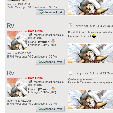
Inscrit le 13/03/2008
35705
Messages/ 0 Contributions/ 32 Pts
Message Privé
Rv
Envoyé par
Rv
le Jeudi 24 Octo
Hors Ligne
Possibilité de trois au trade mais dur
Membre Inactif depuis le
Un serait plus facile
07/03/2016
___________________
Grade :
[Warrior]
Echanges
100 % (
788
)
Inscrit le 13/03/2008
35705
Messages/ 0 Contributions/ 32 Pts
Message Privé
Rv
Envoyé par
Rv
le Jeudi 24 Octo
Hors Ligne
Quelle langue le wolf ..
Membre Inactif depuis le
Le staple Cest en commune que je v
07/03/2016
___________________
Grade :
[Warrior]
Echanges
100 % (
788
)
Inscrit le 13/03/2008
35705
Messages/ 0 Contributions/ 32 Pts
Message Privé