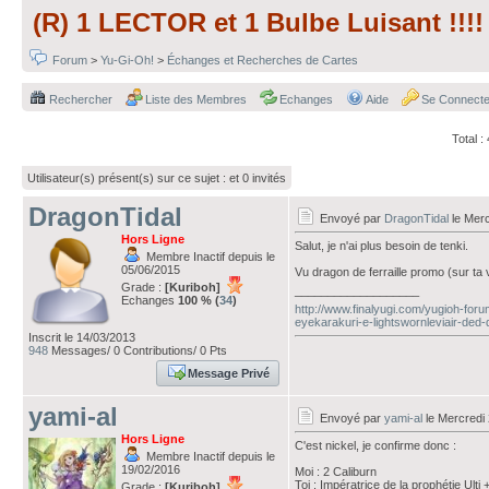
(R) 1 LECTOR et 1 Bulbe Luisant !!!!
Forum
>
Yu-Gi-Oh!
>
Échanges et Recherches de Cartes
Rechercher
Liste des Membres
Echanges
Aide
Se Connecte
Total 
Utilisateur(s) présent(s) sur ce sujet :
et 0 invités
DragonTidal
Envoyé par
DragonTidal
le Merc
Hors Ligne
Salut, je n'ai plus besoin de tenki.
Membre Inactif depuis le
05/06/2015
Vu dragon de ferraille promo (sur ta v
Grade :
[Kuriboh]
___________________
Echanges
100 % (
34
)
http://www.finalyugi.com/yugioh-for
eyekarakuri-e-lightswornleviair-ded-
Inscrit le 14/03/2013
948
Messages/ 0 Contributions/ 0 Pts
Message Privé
yami-al
Envoyé par
yami-al
le Mercredi
Hors Ligne
C'est nickel, je confirme donc :
Membre Inactif depuis le
19/02/2016
Moi : 2 Caliburn
Toi : Impératrice de la prophétie Ul
Grade :
[Kuriboh]