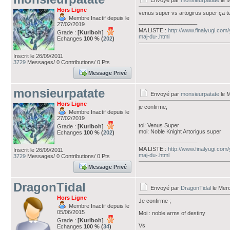
Envoyé par
monsieurpatate
le M
Hors Ligne
venus super vs artogirus super ça t
Membre Inactif depuis le
___________________
27/02/2019
MA LISTE :
http://www.finalyugi.com
Grade :
[Kuriboh]
maj-du-.html
Echanges
100 % (
202
)
Inscrit le 26/09/2011
3729
Messages/ 0 Contributions/ 0 Pts
Message Privé
monsieurpatate
Envoyé par
monsieurpatate
le M
Hors Ligne
je confirme;
Membre Inactif depuis le
27/02/2019
toi: Venus Super
Grade :
[Kuriboh]
moi: Noble Knight Artorigus super
Echanges
100 % (
202
)
___________________
MA LISTE :
http://www.finalyugi.com
Inscrit le 26/09/2011
maj-du-.html
3729
Messages/ 0 Contributions/ 0 Pts
Message Privé
DragonTidal
Envoyé par
DragonTidal
le Merc
Hors Ligne
Je confirme ;
Membre Inactif depuis le
05/06/2015
Moi : noble arms of destiny
Grade :
[Kuriboh]
Vs
Echanges
100 % (
34
)