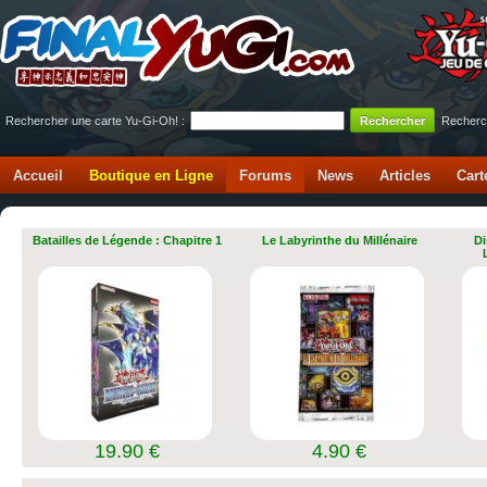
Rechercher une carte Yu-Gi-Oh! :
Recherc
Accueil
Boutique en Ligne
Forums
News
Articles
Cart
Batailles de Légende : Chapitre 1
Le Labyrinthe du Millénaire
Di
19.90 €
4.90 €