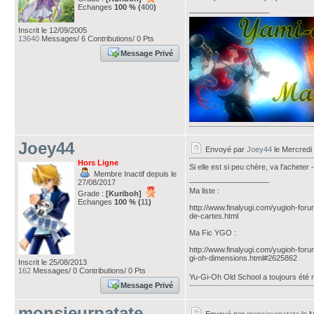
Echanges
100 % (
400
)
___________________
Inscrit le 12/09/2005
13640
Messages/ 6 Contributions/ 0 Pts
Message Privé
Joey44
Envoyé par
Joey44
le Mercredi
Hors Ligne
Si elle est si peu chère, va l'acheter 
Membre Inactif depuis le
___________________
27/08/2017
Ma liste :
Grade :
[Kuriboh]
Echanges
100 % (
11
)
http://www.finalyugi.com/yugioh-for
de-cartes.html
Ma Fic YGO :
http://www.finalyugi.com/yugioh-for
gi-oh-dimensions.html#2625862
Inscrit le 25/08/2013
162
Messages/ 0 Contributions/ 0 Pts
Yu-Gi-Oh Old School a toujours été 
Message Privé
monsieurpatate