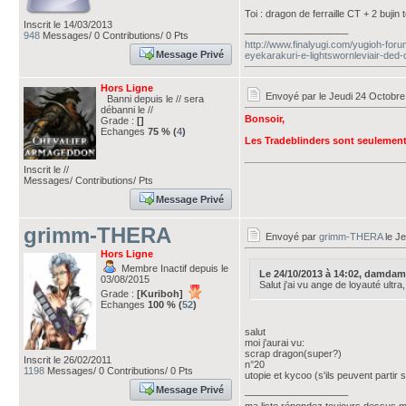
Toi : dragon de ferraille CT + 2 bujin 
Inscrit le 14/03/2013
___________________
948
Messages/ 0 Contributions/ 0 Pts
http://www.finalyugi.com/yugioh-for
Message Privé
eyekarakuri-e-lightswornleviair-ded-
Hors Ligne
Envoyé par
le Jeudi 24 Octobre
Banni depuis le // sera
débanni le //
Bonsoir,
Grade :
[]
Echanges
75 % (
4
)
Les Tradeblinders sont seulement to
Inscrit le //
Messages/ Contributions/ Pts
Message Privé
grimm-THERA
Envoyé par
grimm-THERA
le Je
Hors Ligne
Membre Inactif depuis le
Le 24/10/2013 à 14:02, damdamd
03/08/2015
Salut j'ai vu ange de loyauté ultr
Grade :
[Kuriboh]
Echanges
100 % (
52
)
salut
moi j'aurai vu:
scrap dragon(super?)
Inscrit le 26/02/2011
n°20
1198
Messages/ 0 Contributions/ 0 Pts
utopie et kycoo (s'ils peuvent partir 
Message Privé
___________________