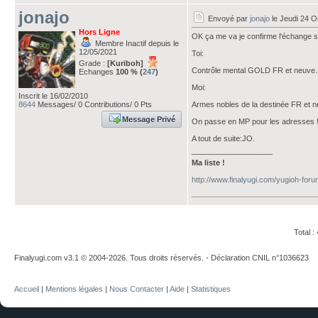
jonajo
Envoyé par
jonajo
le Jeudi 24 O
Hors Ligne
OK ça me va je confirme l'échange s
Membre Inactif depuis le
12/05/2021
Toi:
Grade :
[Kuriboh]
Contrôle mental GOLD FR et neuve.
Echanges
100 % (
247
)
Moi:
Inscrit le 16/02/2010
8644
Messages/ 0 Contributions/ 0 Pts
Armes nobles de la destinée FR et n
Message Privé
On passe en MP pour les adresses 
A tout de suite:JO.
___________________
Ma liste !
http://www.finalyugi.com/yugioh-for
Total 
Finalyugi.com v3.1 © 2004-2026. Tous droits réservés. - Déclaration CNIL n°1036623
Accueil
|
Mentions légales
|
Nous Contacter
|
Aide
|
Statistiques