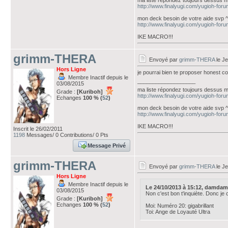
ma liste répondez toujours dessus 
http://www.finalyugi.com/yugioh-for
mon deck besoin de votre aide svp ^
http://www.finalyugi.com/yugioh-for
IKE MACRO!!!
grimm-THERA
Envoyé par
grimm-THERA
le Je
Hors Ligne
je pourrai bien te proposer honest c
Membre Inactif depuis le
___________________
03/08/2015
ma liste répondez toujours dessus 
Grade :
[Kuriboh]
http://www.finalyugi.com/yugioh-for
Echanges
100 % (
52
)
mon deck besoin de votre aide svp ^
http://www.finalyugi.com/yugioh-for
IKE MACRO!!!
Inscrit le 26/02/2011
1198
Messages/ 0 Contributions/ 0 Pts
Message Privé
grimm-THERA
Envoyé par
grimm-THERA
le Je
Hors Ligne
Membre Inactif depuis le
Le 24/10/2013 à 15:12, damdamd
03/08/2015
Non c'est bon t'inquiète. Donc je 
Grade :
[Kuriboh]
Echanges
100 % (
52
)
Moi: Numéro 20: gigabrillant
Toi: Ange de Loyauté Ultra