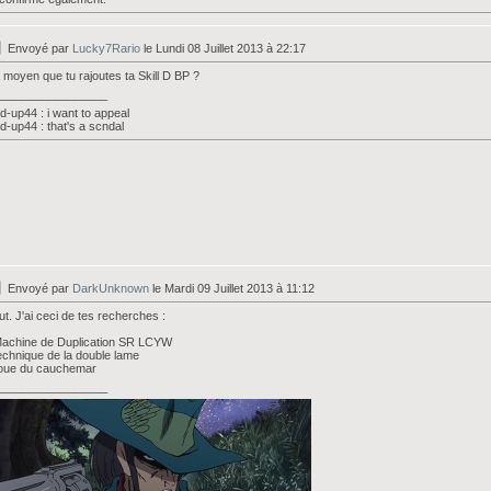
Envoyé par
Lucky7Rario
le Lundi 08 Juillet 2013 à 22:17
 moyen que tu rajoutes ta Skill D BP ?
_________________
d-up44 : i want to appeal
d-up44 : that's a scndal
Envoyé par
DarkUnknown
le Mardi 09 Juillet 2013 à 11:12
ut. J'ai ceci de tes recherches :
Machine de Duplication SR LCYW
echnique de la double lame
roue du cauchemar
_________________