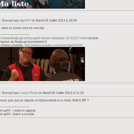
Envoyé par
dgm974
le Mardi 09 Juillet 2013 à 18:59
 raiza et zoma sont en rare bp
_________________
p://www.finalyugi.com/yugioh-forum-viewtopic-22-51517.html
ma liste
nqueur du finalyugi tournament 6
 chaine youtube:
http://www.youtube.com/user/dgm97441
Envoyé par
Lucky7Rario
le Mardi 09 Juillet 2013 à 21:29
veux pas que je rajoute un Epouvantail et tu mets Skill D BP ?
_________________
d-up44 : i want to appeal
d-up44 : that's a scndal