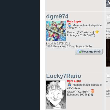
dgm974
Hors Ligne
les
Membre Inactif depuis le
__
16/06/2015
htt
Grade :
[FYT Winner]
vai
Echanges
91,67 % (
25
)
ma
Inscrit le 22/05/2011
2987
Messages/ 0 Contributions/ 0 Pts
Message Privé
Lucky7Rario
Hors Ligne
Tu 
Membre Inactif depuis le
__
16/04/2019
win
Grade :
[Kuriboh]
win
Echanges
100 % (
31
)