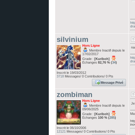
__
htt
dra
silvinium
Hors Ligne
nan
Membre Inactif depuis le
__
17/02/2017
htt
Grade :
[Kuriboh]
dra
Echanges
82,76 % (
34
)
Inscrit le 19/03/2012
3718
Messages/ 0 Contributions/ 0 Pts
Message Privé
zombiman
Hors Ligne
Je 
Membre Inactif depuis le
__
09/06/2025
Ma 
Grade :
[Kuriboh]
Echanges
100 % (
285
)
htt
ino
Inscrit le 06/10/2006
12121
Messages/ 0 Contributions/ 0 Pts