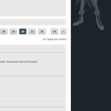
28
29
30
31
32
...
50
>
Ce Sujet est Locké !
imiter Removal Holo et Fiendish.