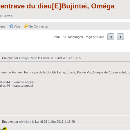
entrave du dieu[E]Bujintei, Oméga
e Cartes
nges
Aide
Se Connecter
Total : 739 Messages. Page n°30/50 -
<
1
...
Envoyé par
Lucky7Rario
le Lundi 08 Juillet 2013 à 13:35
 :
naux de Fumée, Technique de la Double Lame, Enishi, Pot de Vin, Attaque de l'Epouvantail, L
_________________
d-up44 : i want to appeal
d-up44 : that's a scndal
Envoyé par
silvinium
le Lundi 08 Juillet 2013 à 15:49
ut