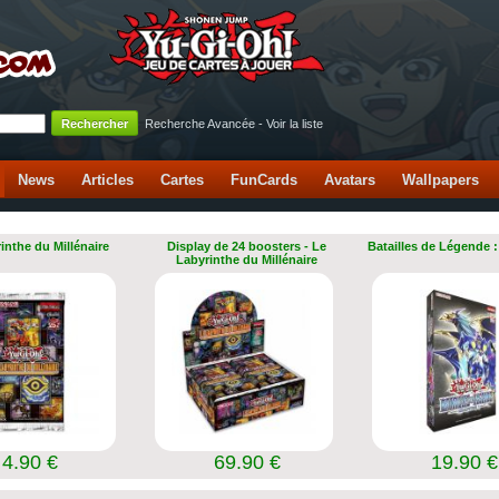
Recherche Avancée
-
Voir la liste
News
Articles
Cartes
FunCards
Avatars
Wallpapers
inthe du Millénaire
Display de 24 boosters - Le
Batailles de Légende :
Labyrinthe du Millénaire
4.90 €
69.90 €
19.90 €