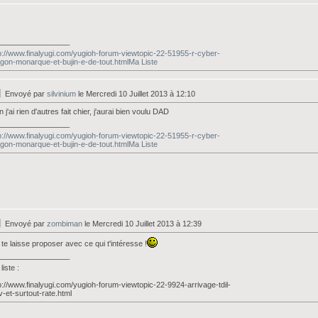
_________________
p://www.finalyugi.com/yugioh-forum-viewtopic-22-51955-r-cyber-
gon-monarque-et-bujin-e-de-tout.htmlMa Liste
Envoyé par
silvinium
le Mercredi 10 Juillet 2013 à 12:10
 j'ai rien d'autres fait chier, j'aurai bien voulu DAD
_________________
p://www.finalyugi.com/yugioh-forum-viewtopic-22-51955-r-cyber-
gon-monarque-et-bujin-e-de-tout.htmlMa Liste
Envoyé par
zombiman
le Mercredi 10 Juillet 2013 à 12:39
te laisse proposer avec ce qui t'intéresse !
_________________
liste :
p://www.finalyugi.com/yugioh-forum-viewtopic-22-9924-arrivage-tdil-
v-et-surtout-rate.html