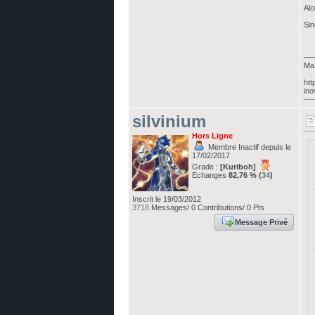
Alo
Sin
__
Ma 
htt
ino
silvinium
Hors Ligne
Membre Inactif depuis le
17/02/2017
Grade :
[Kuriboh]
Echanges
82,76 % (
34
)
Inscrit le 19/03/2012
3718
Messages/ 0 Contributions/ 0 Pts
Message Privé