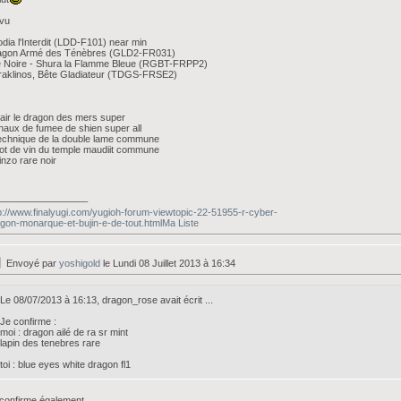
 vu
dia l'Interdit (LDD-F101) near min
agon Armé des Ténèbres (GLD2-FR031)
e Noire - Shura la Flamme Bleue (RGBT-FRPP2)
raklinos, Bête Gladiateur (TDGS-FRSE2)
iair le dragon des mers super
naux de fumee de shien super all
echnique de la double lame commune
ot de vin du temple maudiit commune
inzo rare noir
_________________
p://www.finalyugi.com/yugioh-forum-viewtopic-22-51955-r-cyber-
gon-monarque-et-bujin-e-de-tout.htmlMa Liste
Envoyé par
yoshigold
le Lundi 08 Juillet 2013 à 16:34
Le 08/07/2013 à 16:13, dragon_rose avait écrit ...
Je confirme :
moi : dragon ailé de ra sr mint
lapin des tenebres rare
toi : blue eyes white dragon fl1
confirme également.