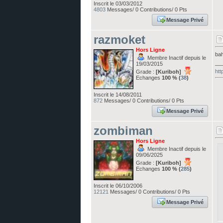
Inscrit le 03/03/2012
4803
Messages/ 0 Contributions/ 0 Pts
Message Privé
razmoket
Hors Ligne
bah
Membre Inactif depuis le
__
19/03/2015
htt
Grade :
[Kuriboh]
Echanges
100 % (
38
)
Inscrit le 14/08/2011
872
Messages/ 0 Contributions/ 0 Pts
Message Privé
zombiman
Hors Ligne
Membre Inactif depuis le
09/06/2025
Grade :
[Kuriboh]
Echanges
100 % (
285
)
Inscrit le 06/10/2006
12121
Messages/ 0 Contributions/ 0 Pts
Message Privé