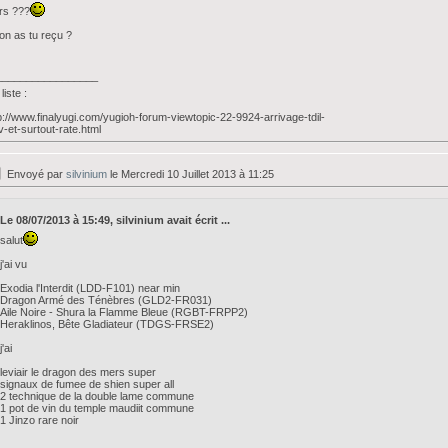
rs ???
on as tu reçu ?
_________________
liste :
p://www.finalyugi.com/yugioh-forum-viewtopic-22-9924-arrivage-tdil-
v-et-surtout-rate.html
Envoyé par
silvinium
le Mercredi 10 Juillet 2013 à 11:25
Le 08/07/2013 à 15:49, silvinium avait écrit ...
salut
j'ai vu
Exodia l'Interdit (LDD-F101) near min
Dragon Armé des Ténèbres (GLD2-FR031)
Aile Noire - Shura la Flamme Bleue (RGBT-FRPP2)
Heraklinos, Bête Gladiateur (TDGS-FRSE2)
j'ai
leviair le dragon des mers super
signaux de fumee de shien super all
2 technique de la double lame commune
1 pot de vin du temple maudiit commune
1 Jinzo rare noir