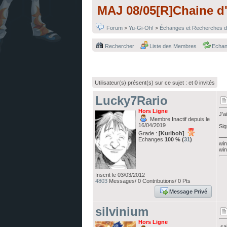
MAJ 08/05[R]Chaine d'
Forum
>
Yu-Gi-Oh!
>
Échanges et Recherches d
Rechercher
Liste des Membres
Echa
Utilisateur(s) présent(s) sur ce sujet :
et 0 invités
Lucky7Rario
Hors Ligne
J'ai
Membre Inactif depuis le
16/04/2019
Sig
Grade :
[Kuriboh]
__
Echanges
100 % (
31
)
win
win
Inscrit le 03/03/2012
4803
Messages/ 0 Contributions/ 0 Pts
Message Privé
silvinium
Hors Ligne
sal