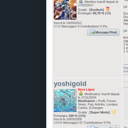
Membre Inactif depuis le
17/02/2017
j'ai
Grade :
[Kuriboh]
Echanges
82,76 % (
34
)
Exo
Dr
Ail
Inscrit le 19/03/2012
He
3718
Messages/ 0 Contributions/ 0 Pts
j'ai
Message Privé
lev
sig
2 t
1 p
1 J
__
htt
dra
yoshigold
Hors Ligne
Modérateur Inactif depuis
le 27/11/2024
Modération :
Profil, Forum,
News, Faq, Articles, Lexique,
Cartes, Echanges
Grade :
[Super Modo]
Echanges
100 % (
506
)
Inscrit le 10/03/2009
16848
Messages/ 67 Contributions/ 0 Pts
Je 