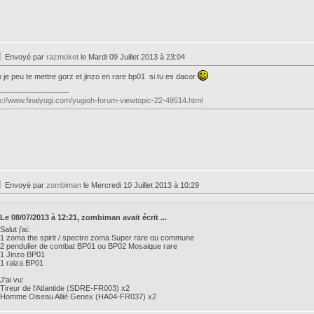
Envoyé par
razmoket
le Mardi 09 Juillet 2013 à 23:04
 je peu te mettre gorz et jinzo en rare bp01 si tu es dacor
_________________
p://www.finalyugi.com/yugioh-forum-viewtopic-22-49514.html
Envoyé par
zombiman
le Mercredi 10 Juillet 2013 à 10:29
Le 08/07/2013 à 12:21, zombiman avait écrit ...
Salut j'ai:
1 zoma the spirit / spectre zoma Super rare ou commune
2 pendulier de combat BP01 ou BP02 Mosaique rare
1 Jinzo BP01
1 raiza BP01
J'ai vu:
Tireur de l'Atlantide (SDRE-FR003) x2
Homme Oiseau Allié Genex (HA04-FR037) x2