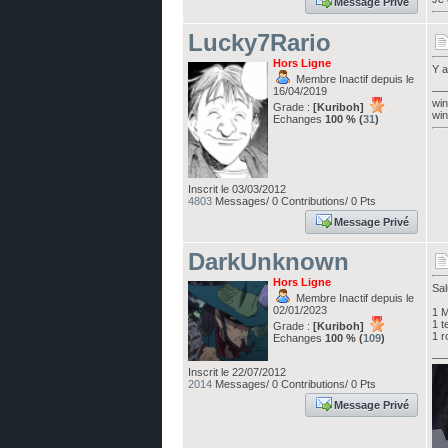
Message Privé
Lucky7Rario
Hors Ligne
Y a
Membre Inactif depuis le
__
16/04/2019
win
Grade :
[Kuriboh]
win
Echanges
100 % (
31
)
Inscrit le 03/03/2012
4803
Messages/ 0 Contributions/ 0 Pts
Message Privé
DarkUnknown
Hors Ligne
Sal
Membre Inactif depuis le
02/01/2023
1 
1 t
Grade :
[Kuriboh]
1 
Echanges
100 % (
109
)
__
Inscrit le 22/07/2012
2014
Messages/ 0 Contributions/ 0 Pts
Message Privé