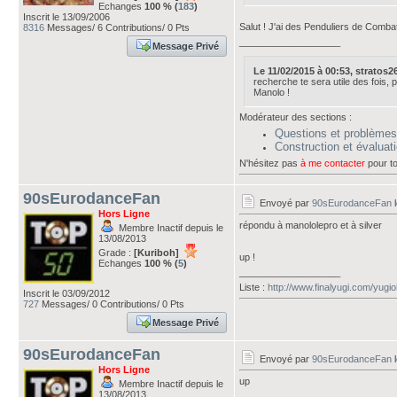
Echanges
100 % (
183
)
Inscrit le 13/09/2006
Salut ! J'ai des Penduliers de Comb
8316
Messages/ 6 Contributions/ 0 Pts
___________________
Message Privé
Le 11/02/2015 à 00:53, stratos26 
recherche te sera utile des fois, po
Manolo !
Modérateur des sections :
Questions et problèmes
Construction et évalua
N'hésitez pas
à me contacter
pour to
90sEurodanceFan
Envoyé par
90sEurodanceFan
l
Hors Ligne
répondu à manololepro et à silver
Membre Inactif depuis le
13/08/2013
Grade :
[Kuriboh]
up !
Echanges
100 % (
5
)
___________________
Liste :
http://www.finalyugi.com/yugi
Inscrit le 03/09/2012
727
Messages/ 0 Contributions/ 0 Pts
Message Privé
90sEurodanceFan
Envoyé par
90sEurodanceFan
l
Hors Ligne
up
Membre Inactif depuis le
13/08/2013
___________________