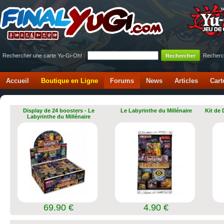
Rechercher une carte Yu-Gi-Oh! :
Recherc
Accueil
Boutique en Ligne
Forums
News
Articles
Cart
Display de 24 boosters - Le
Le Labyrinthe du Millénaire
Kit de
Labyrinthe du Millénaire
69.90 €
4.90 €