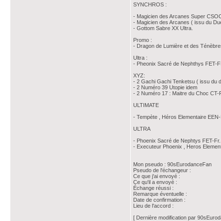
SYNCHROS :
- Magicien des Arcanes Super CSOC-
- Magicien des Arcanes ( issu du Due
- Gottom Sabre XX Ultra.
Promo :
- Dragon de Lumière et des Ténèbres
Ultra :
- Pheonix Sacré de Nephthys FET-F
XYZ:
- 2 Gachi Gachi Tenketsu ( issu du
- 2 Numéro 39 Utopie idem
- 2 Numéro 17 : Maitre du Choc CT-F
ULTIMATE
- Tempète , Héros Elementaire EEN-
ULTRA
- Phoenix Sacré de Nephtys FET-Fr..
- Executeur Phoenix , Heros Elemen
Mon pseudo : 90sEurodanceFan
Pseudo de l'échangeur :
Ce que j'ai envoyé :
Ce qu'il a envoyé :
Échange réussi :
Remarque éventuelle :
Date de confirmation :
Lieu de l'accord :
[ Dernière modification par 90sEuro