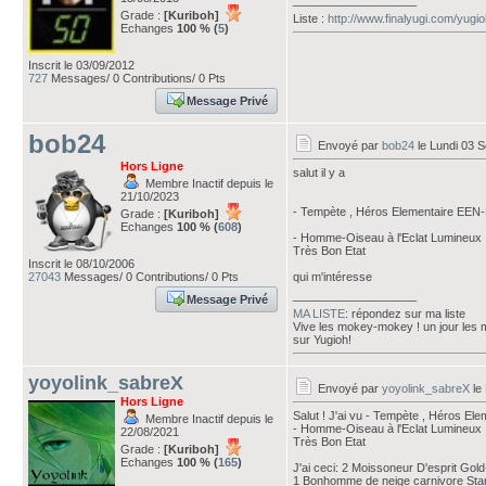
___________________
Grade :
[Kuriboh]
Liste :
http://www.finalyugi.com/yugi
Echanges
100 % (
5
)
Inscrit le 03/09/2012
727
Messages/ 0 Contributions/ 0 Pts
Message Privé
bob24
Envoyé par
bob24
le Lundi 03 
Hors Ligne
salut il y a
Membre Inactif depuis le
21/10/2023
- Tempète , Héros Elementaire EEN-
Grade :
[Kuriboh]
Echanges
100 % (
608
)
- Homme-Oiseau à l'Eclat Lumineux 
Très Bon Etat
Inscrit le 08/10/2006
27043
Messages/ 0 Contributions/ 0 Pts
qui m'intéresse
___________________
Message Privé
MA LISTE
: répondez sur ma liste
Vive les mokey-mokey ! un jour les
sur Yugioh!
yoyolink_sabreX
Envoyé par
yoyolink_sabreX
le
Hors Ligne
Salut ! J'ai vu - Tempète , Héros E
Membre Inactif depuis le
- Homme-Oiseau à l'Eclat Lumineux 
22/08/2021
Très Bon Etat
Grade :
[Kuriboh]
Echanges
100 % (
165
)
J'ai ceci: 2 Moissoneur D'esprit G
1 Bonhomme de neige carnivore Starf