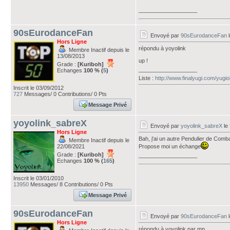
___________________
90sEurodanceFan
Envoyé par
90sEurodanceFan
l
Hors Ligne
répondu à yoyolink
Membre Inactif depuis le
13/08/2013
up !
Grade :
[Kuriboh]
___________________
Echanges
100 % (
5
)
Liste :
http://www.finalyugi.com/yugi
Inscrit le 03/09/2012
727
Messages/ 0 Contributions/ 0 Pts
Message Privé
yoyolink_sabreX
Envoyé par
yoyolink_sabreX
le
Hors Ligne
Bah, j'ai un autre Pendulier de Comb
Membre Inactif depuis le
22/08/2021
Propose moi un échange
Grade :
[Kuriboh]
___________________
Echanges
100 % (
165
)
Inscrit le 03/01/2010
13950
Messages/ 8 Contributions/ 0 Pts
Message Privé
90sEurodanceFan
Envoyé par
90sEurodanceFan
l
Hors Ligne
répondu à yoyolink par mp