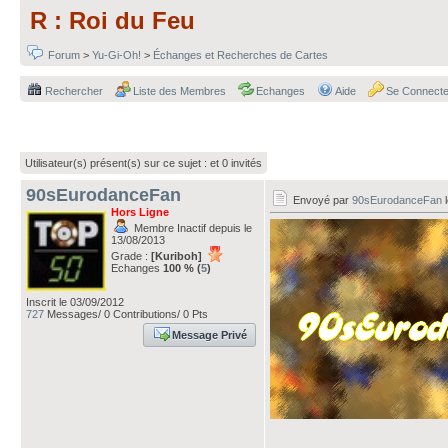
R : Roi du Feu
Forum
>
Yu-Gi-Oh!
>
Échanges et Recherches de Cartes
Rechercher
Liste des Membres
Echanges
Aide
Se Connecte
Utilisateur(s) présent(s) sur ce sujet :
et 0 invités
90sEurodanceFan
Envoyé par
90sEurodanceFan
l
Hors Ligne
Membre Inactif depuis le
13/08/2013
Grade :
[Kuriboh]
Echanges
100 % (
5
)
Inscrit le 03/09/2012
727
Messages/ 0 Contributions/ 0 Pts
Message Privé