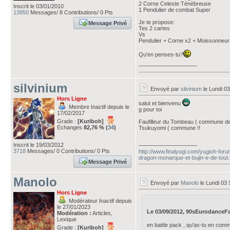
2 Corne Celeste Ténèbreuse
Inscrit le 03/01/2010
1 Pendulier de combat Super
13950
Messages/ 8 Contributions/ 0 Pts
Je te propose:
Message Privé
Tes 2 cartes
Vs
Pendulier + Corne x2 + Moissonne
Qu'en penses-tu?
___________________
silvinium
Envoyé par
silvinium
le Lundi 0
Hors Ligne
salut et bienvenu
Membre Inactif depuis le
g pour toi
17/02/2017
Grade :
[Kuriboh]
Faufilleur du Tombeau ( commune de
Echanges
82,76 % (
34
)
Tsukuyomi ( commune !!
___________________
Inscrit le 19/03/2012
3718
Messages/ 0 Contributions/ 0 Pts
http://www.finalyugi.com/yugioh-for
dragon-monarque-et-bujin-e-de-tout.
Message Privé
Manolo
Envoyé par
Manolo
le Lundi 03
Hors Ligne
Modérateur Inactif depuis
le 27/01/2023
Le 03/09/2012, 90sEurodanceFan 
Modération :
Articles,
Lexique
en battle pack , qu'as-tu en com
Grade :
[Kuriboh]