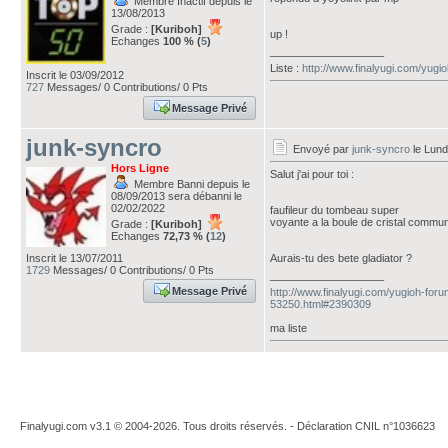
Membre Inactif depuis le
13/08/2013
Grade :
[Kuriboh]
up !
Echanges
100 % (
5
)
___________________
Liste :
http://www.finalyugi.com/yugi
Inscrit le 03/09/2012
727
Messages/ 0 Contributions/ 0 Pts
Message Privé
junk-syncro
Envoyé par
junk-syncro
le Lund
Hors Ligne
Salut j'ai pour toi :
Membre Banni depuis le
08/09/2013 sera débanni le
02/02/2022
faufileur du tombeau super
voyante a la boule de cristal commu
Grade :
[Kuriboh]
Echanges
72,73 % (
12
)
Inscrit le 13/07/2011
Aurais-tu des bete gladiator ?
1729
Messages/ 0 Contributions/ 0 Pts
___________________
Message Privé
http://www.finalyugi.com/yugioh-foru
53250.html#2390309
ma liste
Finalyugi.com v3.1 © 2004-2026. Tous droits réservés. - Déclaration CNIL n°1036623