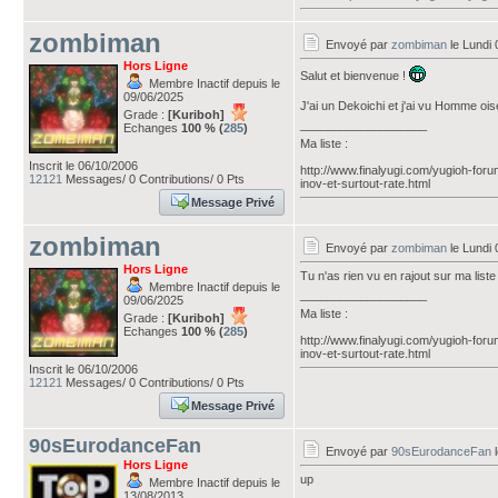
zombiman
Envoyé par
zombiman
le Lundi
Hors Ligne
Salut et bienvenue !
Membre Inactif depuis le
09/06/2025
J'ai un Dekoichi et j'ai vu Homme ois
Grade :
[Kuriboh]
___________________
Echanges
100 % (
285
)
Ma liste :
Inscrit le 06/10/2006
http://www.finalyugi.com/yugioh-foru
12121
Messages/ 0 Contributions/ 0 Pts
inov-et-surtout-rate.html
Message Privé
zombiman
Envoyé par
zombiman
le Lundi
Hors Ligne
Tu n'as rien vu en rajout sur ma liste
Membre Inactif depuis le
___________________
09/06/2025
Ma liste :
Grade :
[Kuriboh]
Echanges
100 % (
285
)
http://www.finalyugi.com/yugioh-foru
inov-et-surtout-rate.html
Inscrit le 06/10/2006
12121
Messages/ 0 Contributions/ 0 Pts
Message Privé
90sEurodanceFan
Envoyé par
90sEurodanceFan
l
Hors Ligne
up
Membre Inactif depuis le
13/08/2013