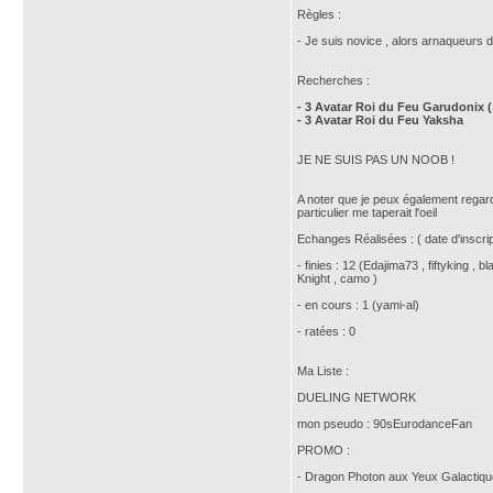
Règles :
- Je suis novice , alors arnaqueurs d
Recherches :
- 3 Avatar Roi du Feu Garudonix
- 3 Avatar Roi du Feu Yaksha
JE NE SUIS PAS UN NOOB !
A noter que je peux également regard
particulier me taperait l'oeil
Echanges Réalisées : ( date d'inscrip
- finies : 12 (Edajima73 , fiftyking
Knight , camo )
- en cours : 1 (yami-al)
- ratées : 0
Ma Liste :
DUELING NETWORK
mon pseudo : 90sEurodanceFan
PROMO :
- Dragon Photon aux Yeux Galacti