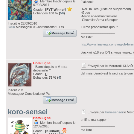
Membre Inactif depuis le
J'ai ceci :
07/02/2017
-Roi Ha Des (juste en supplément)
Grade :
[FYT Winner]
-Goyo
Echanges
100 % (
50
)
-Miroir absorbant lumière
-Chevalier Arma x3 super
Inscrit le 22/09/2010
3700
Messages/ 0 Contributions/ 0 Pts
Tu me proposerais quoi ?
___________________
Message Privé
Ma liste:
http://www.finalyugi.com/yugioh-for
blackwing18 sur DN si vous voulez j
Hors Ligne
Envoyé par
le Mercredi 13 Août
Banni depuis le // sera
débanni le //
dsl mais deneb est la seul carte que j
Grade :
[]
Echanges
75 % (
4
)
Inscrit le //
Messages/ Contributions/ Pts
Message Privé
koro-sensei
Envoyé par
koro-sensei
le Merc
Hors Ligne
sniff tu ma zapper !
Membre Inactif depuis le
___________________
12/09/2016
ma liste :
Grade :
[Kuriboh]