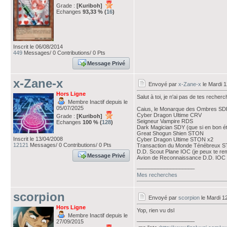
Grade :
[Kuriboh]
Echanges
93,33 % (
16
)
Inscrit le 06/08/2014
449
Messages/ 0 Contributions/ 0 Pts
Message Privé
x-Zane-x
Envoyé par
x-Zane-x
le Mardi 1
Hors Ligne
Salut à toi, je n'ai pas de tes recherc
Membre Inactif depuis le
05/07/2025
Caius, le Monarque des Ombres S
Cyber Dragon Ultime CRV
Grade :
[Kuriboh]
Seigneur Vampire RDS
Echanges
100 % (
128
)
Dark Magician SDY (que si en bon ét
Great Shogun Shien STON
Inscrit le 13/04/2008
Cyber Dragon Ultime STON x2
12121
Messages/ 0 Contributions/ 0 Pts
Transaction du Monde Ténébreux STO
D.D. Scout Plane IOC (je peux te re
Message Privé
Avion de Reconnaissance D.D. IOC
___________________
Mes recherches
scorpion
Envoyé par
scorpion
le Mardi 1
Hors Ligne
Yop, rien vu dsl
Membre Inactif depuis le
___________________
27/09/2015