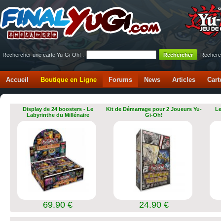
Rechercher une carte Yu-Gi-Oh! :
Recherc
Accueil
Boutique en Ligne
Forums
News
Articles
Cart
Display de 24 boosters - Le
Kit de Démarrage pour 2 Joueurs Yu-
Le
Labyrinthe du Millénaire
Gi-Oh!
69.90 €
24.90 €