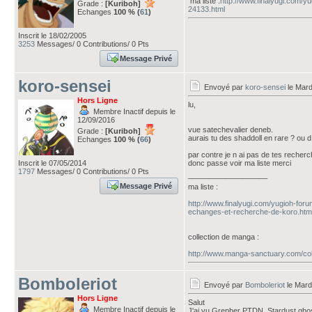
ma liste :
http://www.finalyugi.com/y
Grade :
[Kuriboh]
24133.html
Echanges
100 % (
61
)
Inscrit le 18/02/2005
3253
Messages/ 0 Contributions/ 0 Pts
Message Privé
koro-sensei
Envoyé par
koro-sensei
le Mard
Hors Ligne
lu,
Membre Inactif depuis le
12/09/2016
vue satechevalier deneb.
Grade :
[Kuriboh]
aurais tu des shaddoll en rare ? ou d
Echanges
100 % (
66
)
par contre je n ai pas de tes recherc
Inscrit le 07/05/2014
donc passe voir ma liste merci
1797
Messages/ 0 Contributions/ 0 Pts
___________________
Message Privé
ma liste :
http://www.finalyugi.com/yugioh-for
echanges-et-recherche-de-koro.htm
collection de manga :
http://www.manga-sanctuary.com/col
Bomboleriot
Envoyé par
Bomboleriot
le Mard
Hors Ligne
Salut
Membre Inactif depuis le
J'ai vu Grepher PTDN, Stardust gho