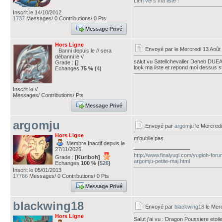
Lien vers ma liste !
Inscrit le 14/10/2012
1737
Messages/ 0 Contributions/ 0 Pts
Message Privé
Hors Ligne
Envoyé par
le Mercredi 13 Août
Banni depuis le // sera
débanni le //
salut vu Satellchevalier Deneb DUE
Grade :
[]
look ma liste et repond moi dessus s
Echanges
75 % (
4
)
Inscrit le //
Messages/ Contributions/ Pts
Message Privé
argomju
Envoyé par
argomju
le Mercredi
Hors Ligne
m'oublie pas
Membre Inactif depuis le
___________________
27/11/2025
http://www.finalyugi.com/yugioh-foru
Grade :
[Kuriboh]
argomju-petite-maj.html
Echanges
100 % (
526
)
Inscrit le 05/01/2013
17766
Messages/ 0 Contributions/ 0 Pts
Message Privé
blackwing18
Envoyé par
blackwing18
le Merc
Hors Ligne
Salut j'ai vu : Dragon Poussiere etoil