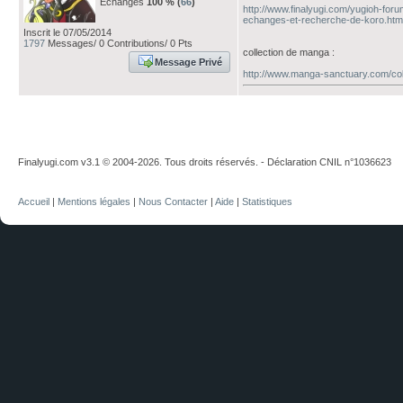
Echanges
100 % (
66
)
http://www.finalyugi.com/yugioh-for
echanges-et-recherche-de-koro.htm
Inscrit le 07/05/2014
1797
Messages/ 0 Contributions/ 0 Pts
collection de manga :
Message Privé
http://www.manga-sanctuary.com/col
Finalyugi.com v3.1 © 2004-2026. Tous droits réservés. - Déclaration CNIL n°1036623
Accueil
|
Mentions légales
|
Nous Contacter
|
Aide
|
Statistiques