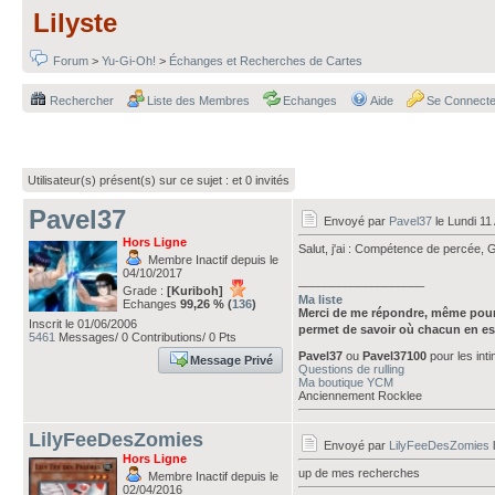
Lilyste
Forum
>
Yu-Gi-Oh!
>
Échanges et Recherches de Cartes
Rechercher
Liste des Membres
Echanges
Aide
Se Connecte
Utilisateur(s) présent(s) sur ce sujet :
et 0 invités
Pavel37
Envoyé par
Pavel37
le Lundi 11
Hors Ligne
Salut, j'ai : Compétence de percée,
Membre Inactif depuis le
04/10/2017
___________________
Grade :
[Kuriboh]
Ma liste
Echanges
99,26 % (
136
)
Merci de me répondre, même pour
Inscrit le 01/06/2006
permet de savoir où chacun en es
5461
Messages/ 0 Contributions/ 0 Pts
Pavel37
ou
Pavel37100
pour les int
Message Privé
Questions de rulling
Ma boutique YCM
Anciennement Rocklee
LilyFeeDesZomies
Envoyé par
LilyFeeDesZomies
Hors Ligne
up de mes recherches
Membre Inactif depuis le
02/04/2016