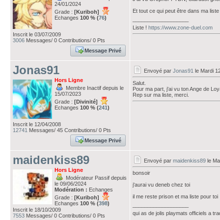
24/01/2024
Et tout ce qui peut être dans ma list
Grade :
[Kuriboh]
Echanges
100 % (
76
)
___________________
Liste !
https://www.zone-duel.com
Inscrit le 03/07/2009
3006
Messages/ 0 Contributions/ 0 Pts
Message Privé
Jonas91
Envoyé par
Jonas91
le Mardi 1
Hors Ligne
Salut.
Membre Inactif depuis le
Pour ma part, j'ai vu ton Ange de Loy
15/07/2023
Rep sur ma liste, merci.
Grade :
[Divinité]
Echanges
100 % (
241
)
Inscrit le 12/04/2008
12741
Messages/ 45 Contributions/ 0 Pts
Message Privé
maidenkiss89
Envoyé par
maidenkiss89
le Ma
Hors Ligne
bonsoir
Modérateur Passif depuis
le 09/06/2024
j'aurai vu deneb chez toi
Modération :
Echanges
il me reste prison et ma liste pour toi
Grade :
[Kuriboh]
Echanges
100 % (
398
)
___________________
Inscrit le 18/10/2009
qui as de jolis playmats officiels a tr
7553
Messages/ 0 Contributions/ 0 Pts