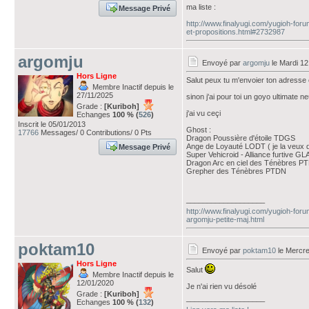
ma liste :
Message Privé
http://www.finalyugi.com/yugioh-fo
et-propositions.html#2732987
argomju
Envoyé par
argomju
le Mardi 12
Hors Ligne
Salut peux tu m'envoier ton adress
Membre Inactif depuis le
27/11/2025
sinon j'ai pour toi un goyo ultimate 
Grade :
[Kuriboh]
j'ai vu ceçi
Echanges
100 % (
526
)
Inscrit le 05/01/2013
Ghost :
17766
Messages/ 0 Contributions/ 0 Pts
Dragon Poussière d'étoile TDGS
Ange de Loyauté LODT ( je la veux d
Message Privé
Super Vehicroid - Alliance furtive GL
Dragon Arc en ciel des Ténèbres P
Grepher des Ténèbres PTDN
___________________
http://www.finalyugi.com/yugioh-foru
argomju-petite-maj.html
poktam10
Envoyé par
poktam10
le Mercre
Hors Ligne
Salut
Membre Inactif depuis le
12/01/2020
Je n'ai rien vu désolé
Grade :
[Kuriboh]
___________________
Echanges
100 % (
132
)