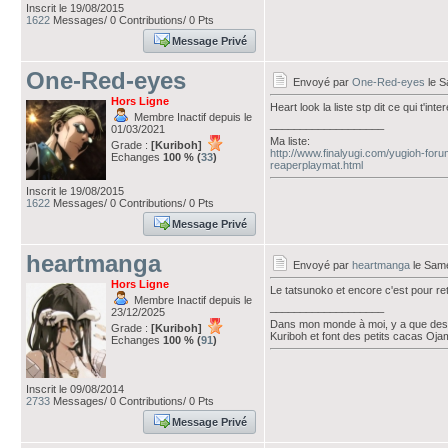
Inscrit le 19/08/2015
1622
Messages/ 0 Contributions/ 0 Pts
Message Privé
One-Red-eyes
Envoyé par
One-Red-eyes
le S
Hors Ligne
Heart look la liste stp dit ce qui t'int
Membre Inactif depuis le
___________________
01/03/2021
Ma liste:
Grade :
[Kuriboh]
http://www.finalyugi.com/yugioh-for
Echanges
100 % (
33
)
reaperplaymat.html
Inscrit le 19/08/2015
1622
Messages/ 0 Contributions/ 0 Pts
Message Privé
heartmanga
Envoyé par
heartmanga
le Same
Hors Ligne
Le tatsunoko et encore c'est pour ret
Membre Inactif depuis le
___________________
23/12/2025
Dans mon monde à moi, y a que des 
Grade :
[Kuriboh]
Kuriboh et font des petits cacas Oj
Echanges
100 % (
91
)
Inscrit le 09/08/2014
2733
Messages/ 0 Contributions/ 0 Pts
Message Privé