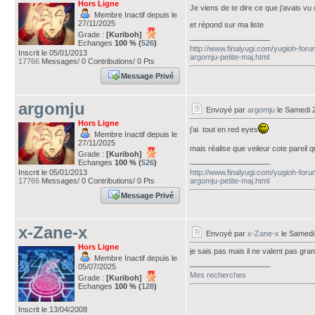
Hors Ligne
Je viens de te dire ce que j'avais vu c
Membre Inactif depuis le
27/11/2025
et répond sur ma liste
Grade :
[Kuriboh]
___________________
Echanges
100 % (
526
)
http://www.finalyugi.com/yugioh-foru
Inscrit le 05/01/2013
argomju-petite-maj.html
17766
Messages/ 0 Contributions/ 0 Pts
Message Privé
argomju
Envoyé par
argomju
le Samedi 2
Hors Ligne
j'ai tout en red eyes
Membre Inactif depuis le
27/11/2025
mais réalise que veileur cote pareil 
Grade :
[Kuriboh]
___________________
Echanges
100 % (
526
)
Inscrit le 05/01/2013
http://www.finalyugi.com/yugioh-foru
17766
Messages/ 0 Contributions/ 0 Pts
argomju-petite-maj.html
Message Privé
x-Zane-x
Envoyé par
x-Zane-x
le Samedi
Hors Ligne
je sais pas mais il ne valent pas gra
Membre Inactif depuis le
___________________
05/07/2025
Mes recherches
Grade :
[Kuriboh]
Echanges
100 % (
128
)
Inscrit le 13/04/2008