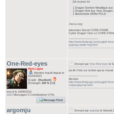
j'ai ca pour toi
1 Dragon Sombre Metallique a
1 Dragon Noir Aux Yeux Rouges
1 Illusionniste d'Effet PGLD
J'ai vu ceçi
tatsunuko Secret CORE-FR098
Cyber Dragon Toon x1 CORE-FR04
___________________
http://www.finalyugi.com/yugioh-foru
argomju-petite-maj.html
One-Red-eyes
Envoyé par
One-Red-eyes
le S
Hors Ligne
j'ai dit 3 fois sur ta liste que je n'av
Membre Inactif depuis le
___________________
01/03/2021
Ma liste:
Grade :
[Kuriboh]
http://www.finalyugi.com/yugioh-for
Echanges
100 % (
33
)
reaperplaymat.html
Inscrit le 19/08/2015
1622
Messages/ 0 Contributions/ 0 Pts
Message Privé
argomju
Envoyé par
argomju
le Samedi 2