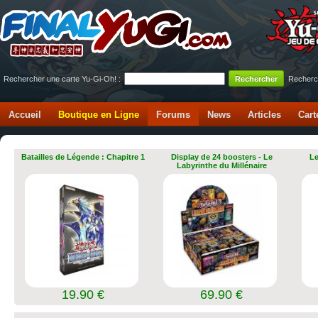
Rechercher une carte Yu-Gi-Oh! :
Recherc
Accueil
Boutique en Ligne
Forums
News
Articles
Cart
Batailles de Légende : Chapitre 1
Display de 24 boosters - Le
Le
Labyrinthe du Millénaire
19.90 €
69.90 €