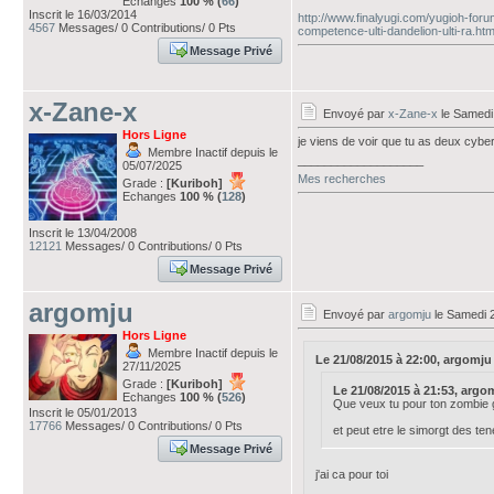
Echanges
100 % (
66
)
Inscrit le 16/03/2014
http://www.finalyugi.com/yugioh-for
4567
Messages/ 0 Contributions/ 0 Pts
competence-ulti-dandelion-ulti-ra.htm
Message Privé
x-Zane-x
Envoyé par
x-Zane-x
le Samedi
Hors Ligne
je viens de voir que tu as deux cyber
Membre Inactif depuis le
___________________
05/07/2025
Mes recherches
Grade :
[Kuriboh]
Echanges
100 % (
128
)
Inscrit le 13/04/2008
12121
Messages/ 0 Contributions/ 0 Pts
Message Privé
argomju
Envoyé par
argomju
le Samedi 2
Hors Ligne
Membre Inactif depuis le
Le 21/08/2015 à 22:00, argomju a
27/11/2025
Grade :
[Kuriboh]
Le 21/08/2015 à 21:53, argomj
Echanges
100 % (
526
)
Que veux tu pour ton zombie go
Inscrit le 05/01/2013
17766
Messages/ 0 Contributions/ 0 Pts
et peut etre le simorgt des te
Message Privé
j'ai ca pour toi