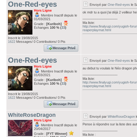
One-Red-eyes
Envoyé par
One-Red-eyes
le S
Hors Ligne
ok mdr tu a quoi j'ai déjà 2 veilleur he
Membre Inactif depuis le
___________________
01/03/2021
Ma liste:
Grade :
[Kuriboh]
http://www.finalyugi.com/yugioh-for
Echanges
100 % (
33
)
reaperplaymat.html
Inscrit le 19/08/2015
1622
Messages/ 0 Contributions/ 0 Pts
Message Privé
One-Red-eyes
Envoyé par
One-Red-eyes
le S
Hors Ligne
au debut tu voulais le Néo dragon ph
Membre Inactif depuis le
___________________
01/03/2021
Ma liste:
Grade :
[Kuriboh]
http://www.finalyugi.com/yugioh-for
Echanges
100 % (
33
)
reaperplaymat.html
Inscrit le 19/08/2015
1622
Messages/ 0 Contributions/ 0 Pts
Message Privé
WhiteRoseDragon
Envoyé par
WhiteRoseDragon
l
Hors Ligne
Pense à répondre sur la liste des aut
Membre Inactif depuis le
20/04/2017
___________________
Grade :
[FYT Winner]
Ma liste :