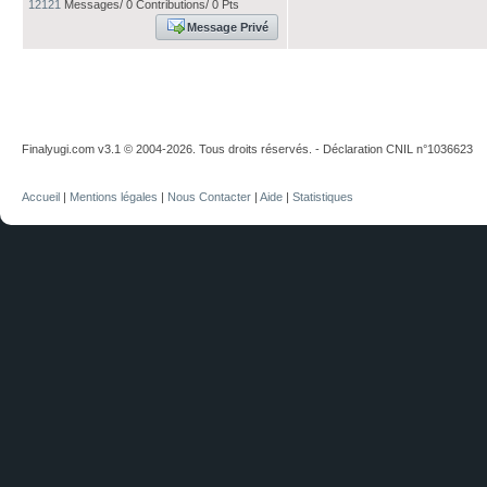
12121
Messages/ 0 Contributions/ 0 Pts
Message Privé
Finalyugi.com v3.1 © 2004-2026. Tous droits réservés. - Déclaration CNIL n°1036623
Accueil
|
Mentions légales
|
Nous Contacter
|
Aide
|
Statistiques