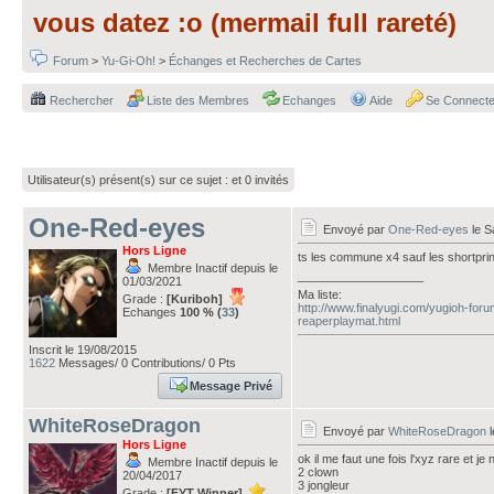
vous datez :o (mermail full rareté)
Forum
>
Yu-Gi-Oh!
>
Échanges et Recherches de Cartes
Rechercher
Liste des Membres
Echanges
Aide
Se Connecte
Utilisateur(s) présent(s) sur ce sujet :
et 0 invités
One-Red-eyes
Envoyé par
One-Red-eyes
le S
Hors Ligne
ts les commune x4 sauf les shortprin
Membre Inactif depuis le
___________________
01/03/2021
Ma liste:
Grade :
[Kuriboh]
http://www.finalyugi.com/yugioh-for
Echanges
100 % (
33
)
reaperplaymat.html
Inscrit le 19/08/2015
1622
Messages/ 0 Contributions/ 0 Pts
Message Privé
WhiteRoseDragon
Envoyé par
WhiteRoseDragon
l
Hors Ligne
ok il me faut une fois l'xyz rare et je
Membre Inactif depuis le
2 clown
20/04/2017
3 jongleur
Grade :
[FYT Winner]