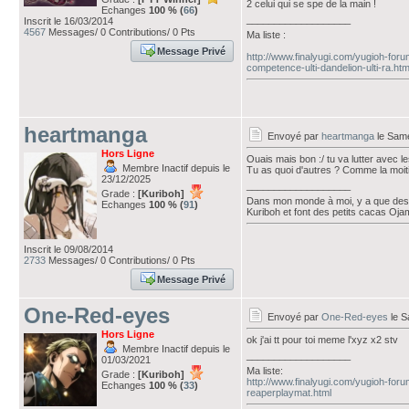
2 celui qui se spe de la main !
Echanges
100 % (
66
)
___________________
Inscrit le 16/03/2014
4567
Messages/ 0 Contributions/ 0 Pts
Ma liste :
Message Privé
http://www.finalyugi.com/yugioh-for
competence-ulti-dandelion-ulti-ra.htm
heartmanga
Envoyé par
heartmanga
le Same
Hors Ligne
Ouais mais bon :/ tu va lutter avec le
Membre Inactif depuis le
Tu as quoi d'autres ? Comme la moiti
23/12/2025
___________________
Grade :
[Kuriboh]
Dans mon monde à moi, y a que des 
Echanges
100 % (
91
)
Kuriboh et font des petits cacas Oj
Inscrit le 09/08/2014
2733
Messages/ 0 Contributions/ 0 Pts
Message Privé
One-Red-eyes
Envoyé par
One-Red-eyes
le S
Hors Ligne
ok j'ai tt pour toi meme l'xyz x2 stv
Membre Inactif depuis le
___________________
01/03/2021
Ma liste:
Grade :
[Kuriboh]
http://www.finalyugi.com/yugioh-for
Echanges
100 % (
33
)
reaperplaymat.html