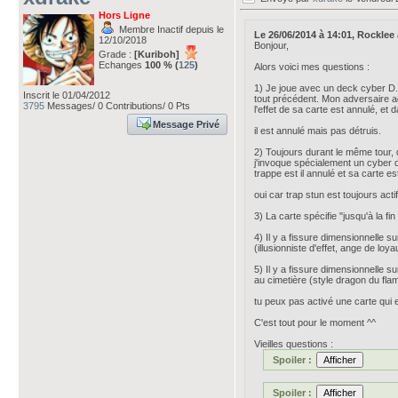
Hors Ligne
Membre Inactif depuis le
Le 26/06/2014 à 14:01, Rocklee av
12/10/2018
Bonjour,
Grade :
[Kuriboh]
Echanges
100 % (
125
)
Alors voici mes questions :
1) Je joue avec un deck cyber D.
Inscrit le 01/04/2012
tout précédent. Mon adversaire ac
3795
Messages/ 0 Contributions/ 0 Pts
l'effet de sa carte est annulé, et 
Message Privé
il est annulé mais pas détruis.
2) Toujours durant le même tour, d
j'invoque spécialement un cyber d
trappe est il annulé et sa carte est
oui car trap stun est toujours acti
3) La carte spécifie "jusqu'à la fin 
4) Il y a fissure dimensionnelle s
(illusionniste d'effet, ange de lo
5) Il y a fissure dimensionnelle s
au cimetière (style dragon du fl
tu peux pas activé une carte qui e
C'est tout pour le moment ^^
Vieilles questions :
Spoiler :
Spoiler :