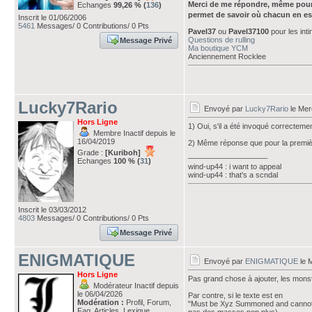
Merci de me répondre, même pour
Echanges
99,26 % (
136
)
permet de savoir où chacun en es
Inscrit le 01/06/2006
5461
Messages/ 0 Contributions/ 0 Pts
Pavel37
ou
Pavel37100
pour les int
Questions de rulling
Message Privé
Ma boutique YCM
Anciennement Rocklee
Lucky7Rario
Envoyé par
Lucky7Rario
le Merc
Hors Ligne
1) Oui, s'il a été invoqué correcteme
Membre Inactif depuis le
16/04/2019
2) Même réponse que pour la premiè
Grade :
[Kuriboh]
___________________
Echanges
100 % (
31
)
wind-up44 : i want to appeal
wind-up44 : that's a scndal
Inscrit le 03/03/2012
4803
Messages/ 0 Contributions/ 0 Pts
Message Privé
ENIGMATIQUE
Envoyé par
ENIGMATIQUE
le M
Hors Ligne
Pas grand chose à ajouter, les mons
Modérateur Inactif depuis
le 06/04/2026
Par contre, si le texte est en
Modération :
Profil, Forum,
"Must be Xyz Summoned and cannot b
Faq, Articles, Lexique