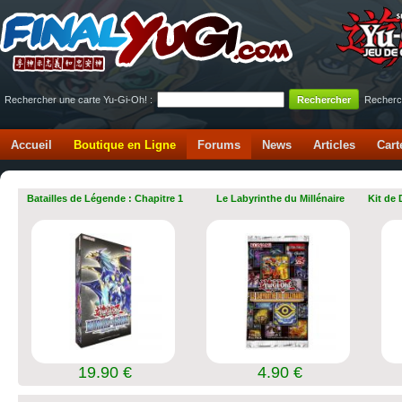
Rechercher une carte Yu-Gi-Oh! :
Recherc
Accueil
Boutique en Ligne
Forums
News
Articles
Cart
Batailles de Légende : Chapitre 1
Le Labyrinthe du Millénaire
Kit de
19.90 €
4.90 €