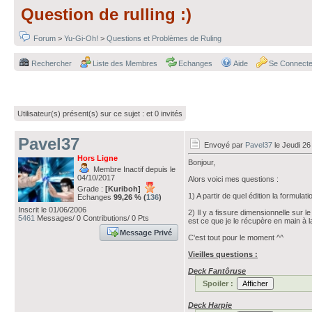
Question de rulling :)
Forum
>
Yu-Gi-Oh!
>
Questions et Problèmes de Ruling
Rechercher
Liste des Membres
Echanges
Aide
Se Connecte
Utilisateur(s) présent(s) sur ce sujet :
et 0 invités
Pavel37
Envoyé par
Pavel37
le Jeudi 26
Hors Ligne
Bonjour,
Membre Inactif depuis le
04/10/2017
Alors voici mes questions :
Grade :
[Kuriboh]
1) A partir de quel édition la formulat
Echanges
99,26 % (
136
)
Inscrit le 01/06/2006
2) Il y a fissure dimensionnelle sur 
5461
Messages/ 0 Contributions/ 0 Pts
est ce que je le récupère en main à l
Message Privé
C'est tout pour le moment ^^
Vieilles questions :
Deck Fantôruse
Spoiler :
Deck Harpie