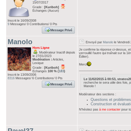
15/07/2017
Grade :
[Kuriboh]
Echanges (Aucun)
Inscrit le 16/09/2008
9
Messages/ 0 Contributions/ 0 Pts
Message Privé
Manolo
Envoyé par
Manolo
le Vendredi 
Hors Ligne
Je confirme la réponse ci-dessus, et
Modérateur Inactif depuis
verrouillé l'autre qui traînait sur la 
le 27/01/2023
Éditer).
Modération :
Articles,
Lexique
Merci
Grade :
[Kuriboh]
___________________
Echanges
100 % (
183
)
Inscrit le 13/09/2006
8316
Messages/ 6 Contributions/ 0 Pts
Le 11/02/2015 à 00:53, stratos26 
recherche te sera utile des fois, po
Message Privé
Manolo !
Modérateur des sections :
Questions et problèmes
Construction et évalua
N'hésitez pas
à me contacter
pour to
Pavel37