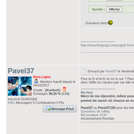
Spoiler :
D'avance merci
___________________
http://www.finalyugi.com/yugioh-for
Pavel37
Envoyé par
Pavel37
le Vendredi
Hors Ligne
Pour la 4) et la 5) en es tu sur ? Parce
Membre Inactif depuis le
donc l'effet ne s'active pas car elle 
04/10/2017
___________________
Grade :
[Kuriboh]
Ma liste
Echanges
99,26 % (
136
)
Merci de me répondre, même pour
Inscrit le 01/06/2006
permet de savoir où chacun en es
5461
Messages/ 0 Contributions/ 0 Pts
Pavel37
ou
Pavel37100
pour les int
Message Privé
Questions de rulling
Ma boutique YCM
Anciennement Rocklee