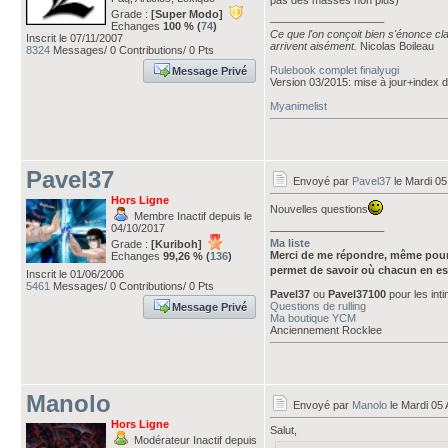
pas des masses non plus)
Grade :
[Super Modo]
___________________
Echanges
100 % (
74
)
Ce que l'on conçoit bien s'énonce cla
Inscrit le 07/11/2007
arrivent aisément.
Nicolas Boileau
8324
Messages/ 0 Contributions/ 0 Pts
Rulebook complet finalyugi
Message Privé
Version 03/2015: mise à jour+index
Myanimelist
Pavel37
Envoyé par
Pavel37
le Mardi 05
Hors Ligne
Nouvelles questions
Membre Inactif depuis le
___________________
04/10/2017
Ma liste
Grade :
[Kuriboh]
Merci de me répondre, même pour
Echanges
99,26 % (
136
)
permet de savoir où chacun en es
Inscrit le 01/06/2006
5461
Messages/ 0 Contributions/ 0 Pts
Pavel37
ou
Pavel37100
pour les int
Questions de rulling
Message Privé
Ma boutique YCM
Anciennement Rocklee
Manolo
Envoyé par
Manolo
le Mardi 05 
Hors Ligne
Salut,
Modérateur Inactif depuis