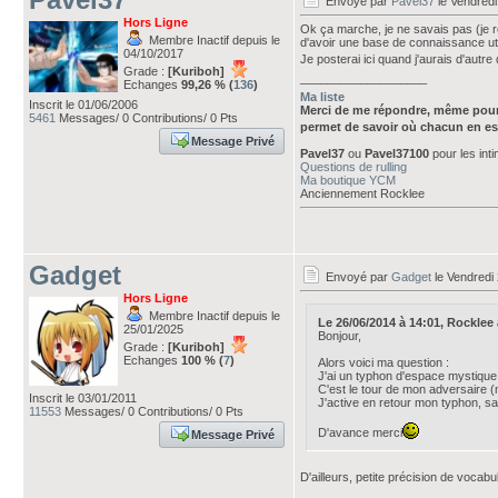
Envoyé par
Pavel37
le Vendredi
Hors Ligne
Ok ça marche, je ne savais pas (je re
Membre Inactif depuis le
d'avoir une base de connaissance uti
04/10/2017
Je posterai ici quand j'aurais d'autre
Grade :
[Kuriboh]
___________________
Echanges
99,26 % (
136
)
Ma liste
Inscrit le 01/06/2006
Merci de me répondre, même pour
5461
Messages/ 0 Contributions/ 0 Pts
permet de savoir où chacun en es
Message Privé
Pavel37
ou
Pavel37100
pour les int
Questions de rulling
Ma boutique YCM
Anciennement Rocklee
Gadget
Envoyé par
Gadget
le Vendredi 
Hors Ligne
Membre Inactif depuis le
Le 26/06/2014 à 14:01, Rocklee av
25/01/2025
Bonjour,
Grade :
[Kuriboh]
Echanges
100 % (
7
)
Alors voici ma question :
J'ai un typhon d'espace mystique 
C'est le tour de mon adversaire (
Inscrit le 03/01/2011
J'active en retour mon typhon, sa 
11553
Messages/ 0 Contributions/ 0 Pts
D'avance merci
Message Privé
D'ailleurs, petite précision de vocabul