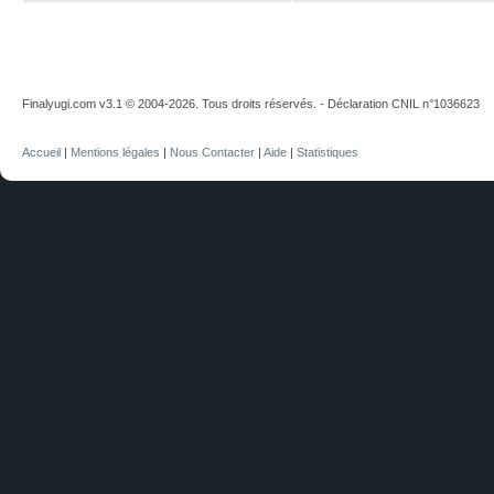
Finalyugi.com v3.1 © 2004-2026. Tous droits réservés. - Déclaration CNIL n°1036623
Accueil
|
Mentions légales
|
Nous Contacter
|
Aide
|
Statistiques