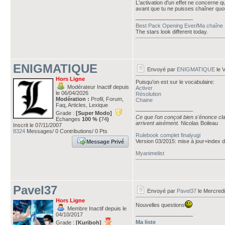
L'activation d'un effet ne concerne qu
avant que tu ne puisses chaîner quoi
___________________
Best Pack Opening Ever
/
Ma chaîne 
The stars look different today.
ENIGMATIQUE
Envoyé par
ENIGMATIQUE
le V
Hors Ligne
Puisqu'on est sur le vocabulaire:
Modérateur Inactif depuis
Activer
le 06/04/2026
Résolution
Modération :
Profil, Forum,
Chaine
Faq, Articles, Lexique
___________________
Grade :
[Super Modo]
Ce que l'on conçoit bien s'énonce cla
Echanges
100 % (
74
)
arrivent aisément.
Nicolas Boileau
Inscrit le 07/11/2007
8324
Messages/ 0 Contributions/ 0 Pts
Rulebook complet finalyugi
Version 03/2015: mise à jour+index
Message Privé
Myanimelist
Pavel37
Envoyé par
Pavel37
le Mercredi
Hors Ligne
Nouvelles questions
Membre Inactif depuis le
___________________
04/10/2017
Ma liste
Grade :
[Kuriboh]