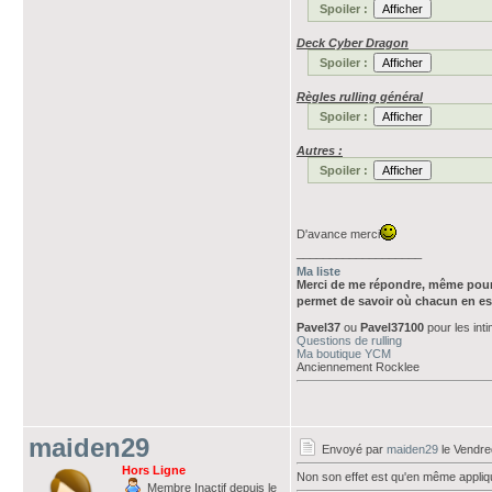
Spoiler :
Deck Cyber Dragon
Spoiler :
Règles rulling général
Spoiler :
Autres :
Spoiler :
D'avance merci
___________________
Ma liste
Merci de me répondre, même pour
permet de savoir où chacun en es
Pavel37
ou
Pavel37100
pour les int
Questions de rulling
Ma boutique YCM
Anciennement Rocklee
maiden29
Envoyé par
maiden29
le Vendre
Hors Ligne
Non son effet est qu'en même appliqué
Membre Inactif depuis le