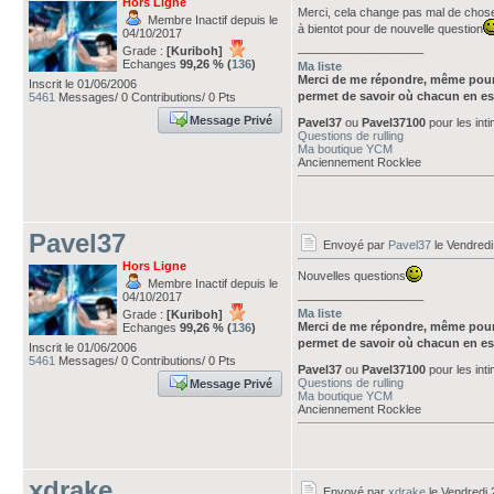
Hors Ligne
Merci, cela change pas mal de chos
Membre Inactif depuis le
à bientot pour de nouvelle question
04/10/2017
___________________
Grade :
[Kuriboh]
Echanges
99,26 % (
136
)
Ma liste
Merci de me répondre, même pour
Inscrit le 01/06/2006
permet de savoir où chacun en es
5461
Messages/ 0 Contributions/ 0 Pts
Message Privé
Pavel37
ou
Pavel37100
pour les int
Questions de rulling
Ma boutique YCM
Anciennement Rocklee
Pavel37
Envoyé par
Pavel37
le Vendredi
Hors Ligne
Nouvelles questions
Membre Inactif depuis le
___________________
04/10/2017
Ma liste
Grade :
[Kuriboh]
Merci de me répondre, même pour
Echanges
99,26 % (
136
)
permet de savoir où chacun en es
Inscrit le 01/06/2006
5461
Messages/ 0 Contributions/ 0 Pts
Pavel37
ou
Pavel37100
pour les int
Questions de rulling
Message Privé
Ma boutique YCM
Anciennement Rocklee
xdrake
Envoyé par
xdrake
le Vendredi 