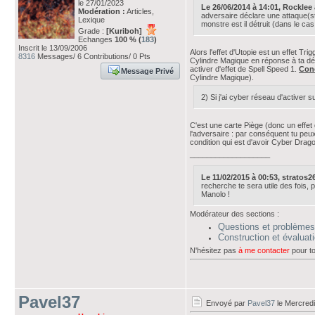
le 27/01/2023
Le 26/06/2014 à 14:01, Rocklee av
Modération :
Articles,
adversaire déclare une attaque(styl
Lexique
monstre est il détruit (dans le c
Grade :
[Kuriboh]
Echanges
100 % (
183
)
Inscrit le 13/09/2006
Alors l'effet d'Utopie est un effet Trig
8316
Messages/ 6 Contributions/ 0 Pts
Cylindre Magique en réponse à ta décl
activer d'effet de Spell Speed 1.
Conc
Message Privé
Cylindre Magique).
2) Si j'ai cyber réseau d'activer 
C'est une carte Piège (donc un effet de
l'adversaire : par conséquent tu peux 
condition qui est d'avoir Cyber Drago
___________________
Le 11/02/2015 à 00:53, stratos26 
recherche te sera utile des fois, po
Manolo !
Modérateur des sections :
Questions et problèmes
Construction et évalua
N'hésitez pas
à me contacter
pour to
Pavel37
Envoyé par
Pavel37
le Mercredi