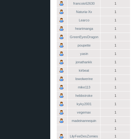
francois62630
1
Naturia-Xx
1
Learco
1
heartmanga
1
GreenEyesDragon
1
poupette
1
yasin
1
jonathankk
1
kirbeat
1
lowolwerine
1
mike113
1
hebbstroke
1
kyky2001
1
vegemax
1
madeinannequin
1
1
LilyFeeDesZomies
1