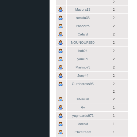
2
Mayora13
2
remidu33
2
Pandorra
2
Cafard
2
NOUNOURS50
2
bob24
2
yami-al
2
Martino73
2
Joey44
2
Ouroboross95
2
2
silvinium
2
Rv
1
yugi-cards971
1
Icecold
1
Chiretream
1