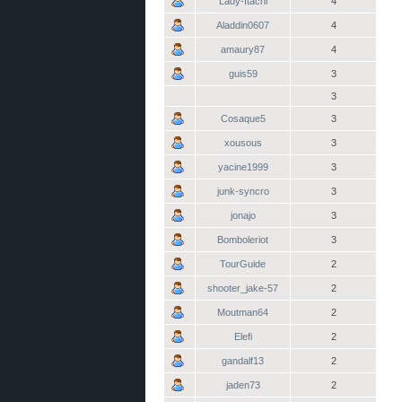
Lady-Itachi
4
Aladdin0607
4
amaury87
4
guis59
3
3
Cosaque5
3
xousous
3
yacine1999
3
junk-syncro
3
jonajo
3
Bomboleriot
3
TourGuide
2
shooter_jake-57
2
Moutman64
2
Elefi
2
gandalf13
2
jaden73
2