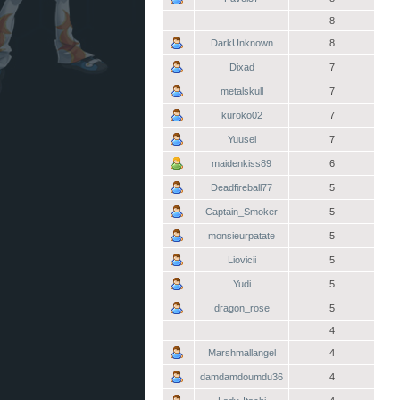
8
DarkUnknown
8
Dixad
7
metalskull
7
kuroko02
7
Yuusei
7
maidenkiss89
6
Deadfireball77
5
Captain_Smoker
5
monsieurpatate
5
Liovicii
5
Yudi
5
dragon_rose
5
4
Marshmallangel
4
damdamdoumdu36
4