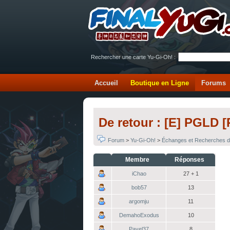
Rechercher une carte Yu-Gi-Oh! :
Accueil
Boutique en Ligne
Forums
De retour : [E] PGLD [
Forum
>
Yu-Gi-Oh!
>
Échanges et Recherches d
Membre
Réponses
iChao
27 + 1
bob57
13
argomju
11
DemahoExodus
10
Pavel37
8