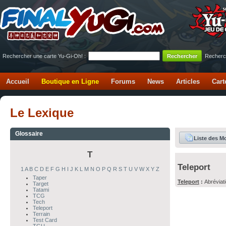
Rechercher une carte Yu-Gi-Oh! :
Recherc
Accueil
Boutique en Ligne
Forums
News
Articles
Cart
Le Lexique
Glossaire
Liste des M
T
Teleport
1
A
B
C
D
E
F
G
H
I
J
K
L
M
N
O
P
Q
R
S
T
U
V
W
X
Y
Z
Taper
Teleport
:
Abréviat
Target
Tatami
TCG
Tech
Teleport
Terrain
Test Card