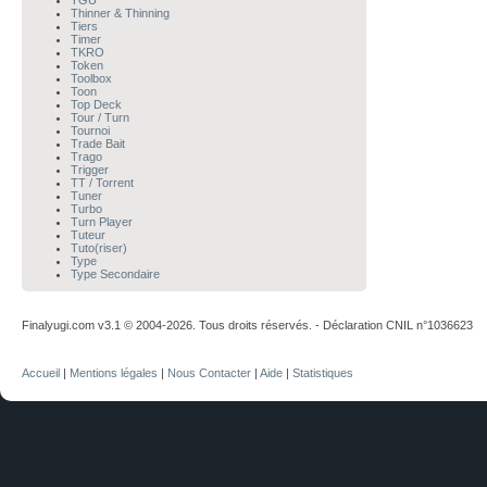
TGU
Thinner & Thinning
Tiers
Timer
TKRO
Token
Toolbox
Toon
Top Deck
Tour / Turn
Tournoi
Trade Bait
Trago
Trigger
TT / Torrent
Tuner
Turbo
Turn Player
Tuteur
Tuto(riser)
Type
Type Secondaire
Finalyugi.com v3.1 © 2004-2026. Tous droits réservés. - Déclaration CNIL n°1036623
Accueil
|
Mentions légales
|
Nous Contacter
|
Aide
|
Statistiques