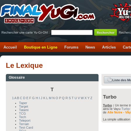
Rechercher une carte Yu-Gi-Oh! :
Recherc
Accueil
Boutique en Ligne
Forums
News
Articles
Cart
Le Lexique
Glossaire
Liste des M
T
Turbo
1
A
B
C
D
E
F
G
H
I
J
K
L
M
N
O
P
Q
R
S
T
U
V
W
X
Y
Z
Taper
Turbo
:
Un terme tr
Target
ainsi le Vayu
Turbo
Tatami
de
Aile Noire - Vâ
TCG
Tech
La simple utilisatio
Teleport
Terrain
Test Card