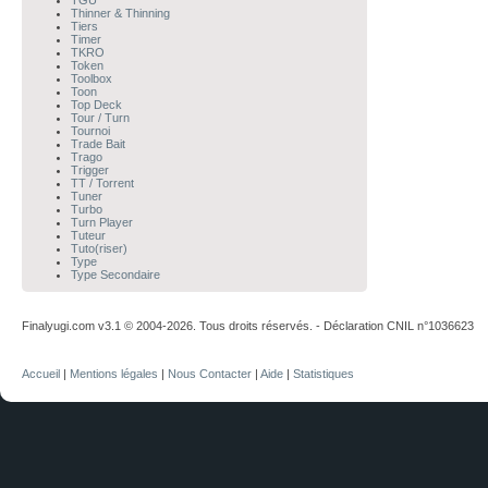
TGU
Thinner & Thinning
Tiers
Timer
TKRO
Token
Toolbox
Toon
Top Deck
Tour / Turn
Tournoi
Trade Bait
Trago
Trigger
TT / Torrent
Tuner
Turbo
Turn Player
Tuteur
Tuto(riser)
Type
Type Secondaire
Finalyugi.com v3.1 © 2004-2026. Tous droits réservés. - Déclaration CNIL n°1036623
Accueil
|
Mentions légales
|
Nous Contacter
|
Aide
|
Statistiques