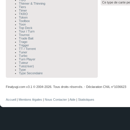
TGU
Ce type de carte pe
Thinner & Thinning
Tiers
Timer
TKRO
Token
Toolbox
Toon
Top Deck
Tour / Turn
Tournoi
Trade Bait
Trago
Trigger
TT / Torrent
Tuner
Turbo
Turn Player
Tuteur
Tuto(riser)
Type
Type Secondaire
Finalyugi.com v3.1 © 2004-2026. Tous droits réservés. - Déclaration CNIL n°1036623
Accueil
|
Mentions légales
|
Nous Contacter
|
Aide
|
Statistiques