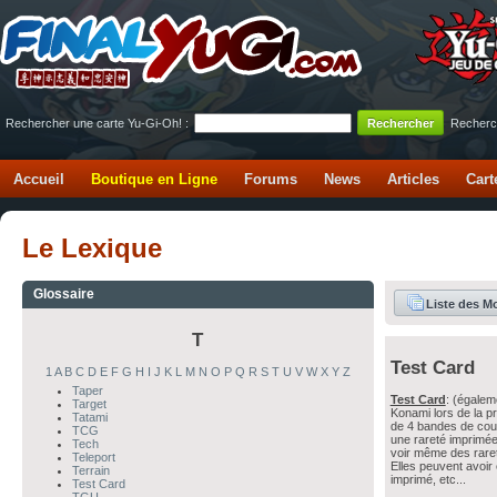
Rechercher une carte Yu-Gi-Oh! :
Recherc
Accueil
Boutique en Ligne
Forums
News
Articles
Cart
Le Lexique
Glossaire
Liste des M
T
Test Card
1
A
B
C
D
E
F
G
H
I
J
K
L
M
N
O
P
Q
R
S
T
U
V
W
X
Y
Z
Taper
Test Card
: (égalem
Target
Konami lors de la p
Tatami
de 4 bandes de cou
TCG
une rareté imprimée
Tech
voir même des raret
Teleport
Elles peuvent avoir 
Terrain
imprimé, etc...
Test Card