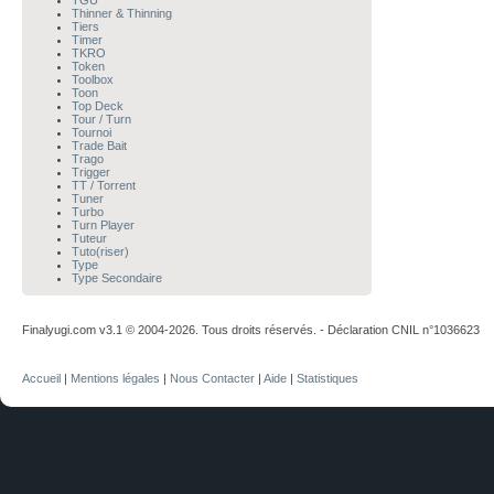
TGU
Thinner & Thinning
Tiers
Timer
TKRO
Token
Toolbox
Toon
Top Deck
Tour / Turn
Tournoi
Trade Bait
Trago
Trigger
TT / Torrent
Tuner
Turbo
Turn Player
Tuteur
Tuto(riser)
Type
Type Secondaire
Finalyugi.com v3.1 © 2004-2026. Tous droits réservés. - Déclaration CNIL n°1036623
Accueil
|
Mentions légales
|
Nous Contacter
|
Aide
|
Statistiques