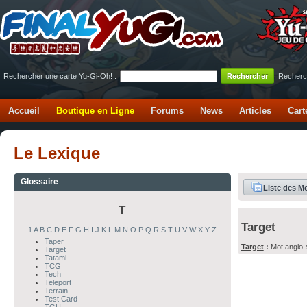
Rechercher une carte Yu-Gi-Oh! :
Recherc
Accueil
Boutique en Ligne
Forums
News
Articles
Cart
Le Lexique
Glossaire
Liste des M
T
Target
1
A
B
C
D
E
F
G
H
I
J
K
L
M
N
O
P
Q
R
S
T
U
V
W
X
Y
Z
Taper
Target
:
Mot anglo-s
Target
Tatami
TCG
Tech
Teleport
Terrain
Test Card