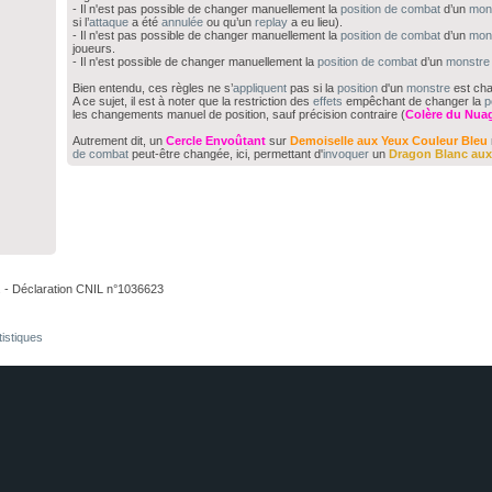
- Il n'est pas possible de changer manuellement la
position de combat
d’un
mon
si l’
attaque
a été
annulée
ou qu’un
replay
a eu lieu).
- Il n'est pas possible de changer manuellement la
position de combat
d’un
mon
joueurs.
- Il n'est possible de changer manuellement la
position de combat
d’un
monstre
Bien entendu, ces règles ne s’
appliquent
pas si la
position
d'un
monstre
est ch
A ce sujet, il est à noter que la restriction des
effets
empêchant de changer la
p
les changements manuel de position, sauf précision contraire (
Colère du Nua
Autrement dit, un
Cercle Envoûtant
sur
Demoiselle aux Yeux Couleur Bleu
de combat
peut-être changée, ici, permettant d'
invoquer
un
Dragon Blanc aux
. - Déclaration CNIL n°1036623
tistiques