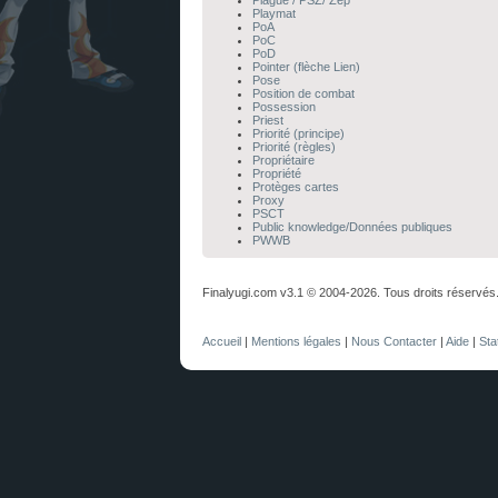
Plague / PSZ/ Zép
Playmat
PoA
PoC
PoD
Pointer (flèche Lien)
Pose
Position de combat
Possession
Priest
Priorité (principe)
Priorité (règles)
Propriétaire
Propriété
Protèges cartes
Proxy
PSCT
Public knowledge/Données publiques
PWWB
Finalyugi.com v3.1 © 2004-2026. Tous droits réservés
Accueil
|
Mentions légales
|
Nous Contacter
|
Aide
|
Sta