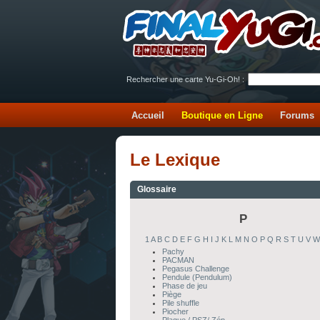
Rechercher une carte Yu-Gi-Oh! :
Accueil
Boutique en Ligne
Forums
Le Lexique
Glossaire
P
1
A
B
C
D
E
F
G
H
I
J
K
L
M
N
O
P
Q
R
S
T
U
V
W
Pachy
PACMAN
Pegasus Challenge
Pendule (Pendulum)
Phase de jeu
Piège
Pile shuffle
Piocher