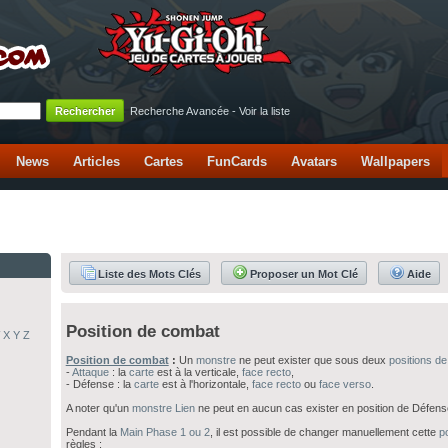
Recherche Avancée
-
Voir la liste
News
Articles
Cartes
FunCards
Avatars
Wallpapers
Liste des Mots Clés
Proposer un Mot Clé
Aide
Position de combat
X
Y
Z
Position de combat
:
Un
monstre
ne peut exister que sous deux
positions d
-
Attaque
: la
carte
est à la verticale,
face recto
,
- Défense : la
carte
est à l'horizontale,
face recto
ou
face verso
.
A noter qu'un
monstre Lien
ne peut en aucun cas exister en position de Défens
Pendant la
Main Phase 1 ou 2
, il est possible de changer manuellement cette
po
règles :