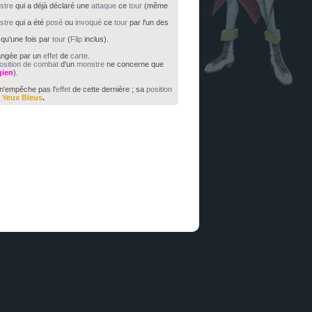
stre
qui a déjà déclaré une
attaque
ce
tour
(même
stre
qui a été
posé
ou
invoqué
ce
tour
par l'un des
qu'une fois par
tour
(
Flip
inclus).
angée par un
effet
de
carte
.
osition de combat
d'un
monstre
ne concerne que
gien
).
n'empêche pas l'
effet
de cette dernière ; sa
position
 Yeux Bleus
.