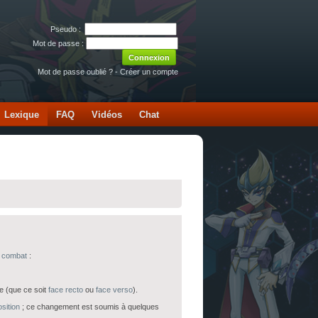
Pseudo :
Mot de passe :
Mot de passe oublié ?
-
Créer un compte
Lexique
FAQ
Vidéos
Chat
e combat
:
e (que ce soit
face recto
ou
face verso
).
sition
; ce changement est soumis à quelques