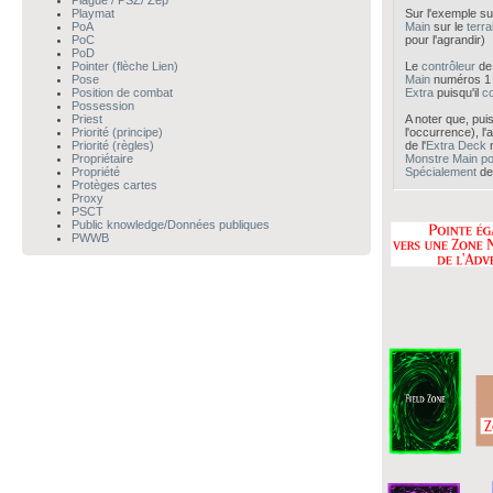
Plague / PSZ/ Zép
Playmat
Sur l'exemple su
PoA
Main
sur le
terra
PoC
pour l'agrandir)
PoD
Pointer (flèche Lien)
Le
contrôleur
d
Pose
Main
numéros 1 
Position de combat
Extra
puisqu'il
co
Possession
Priest
A noter que, pu
Priorité (principe)
l'occurrence), l'a
Priorité (règles)
de l'
Extra Deck
n
Propriétaire
Monstre Main
po
Propriété
Spécialement
de
Protèges cartes
Proxy
PSCT
Public knowledge/Données publiques
PWWB