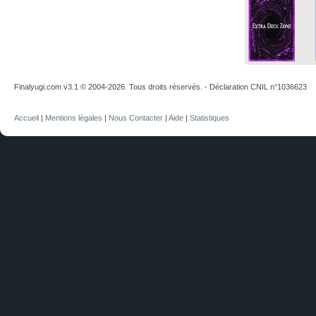
Finalyugi.com v3.1 © 2004-2026. Tous droits réservés. - Déclaration CNIL n°1036623
Accueil
|
Mentions légales
|
Nous Contacter
|
Aide
|
Statistiques