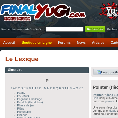
Rechercher une carte Yu-Gi-Oh! :
Recherc
Accueil
Boutique en Ligne
Forums
News
Articles
Cart
Le Lexique
Glossaire
Liste des M
P
Pointer (flè
1
A
B
C
D
E
F
G
H
I
J
K
L
M
N
O
P
Q
R
S
T
U
V
W
X
Y
Z
Pachy
Pointer
(
flèche Li
PACMAN
Lien
indique la dire
Pegasus Challenge
une zone
pointée
. 
Pendule (Pendulum)
Phase de jeu
Une zone n'est dite
Piège
comme une
Magie
d
Pile shuffle
utilisé pour effectu
Piocher