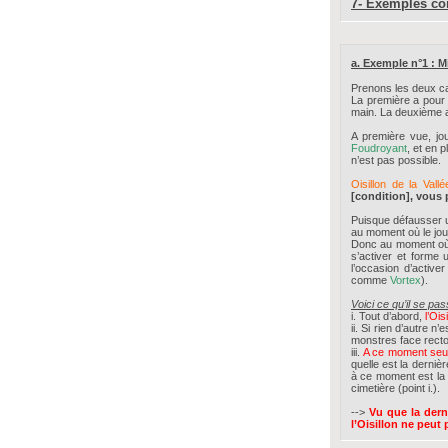
7- Exemples co
a. Exemple n°1 : M
Prenons les deux ca
La première a pour 
main. La deuxième a
A première vue, jou
Foudroyant
, et en p
n’est pas possible.
Oisillon de la Val
[condition], vous 
Puisque défausser 
au moment où le joue
Donc au moment où 
s’activer et forme 
l’occasion d’activer 
comme
Vortex
).
Voici ce qu’il se pa
i. Tout d’abord,
l’Oi
ii. Si rien d’autre n
monstres face recto
iii.
A ce moment seul
quelle est la derniè
à ce moment est la
cimetière (point i.).
-->
Vu que la dern
l’Oisillon ne peut p