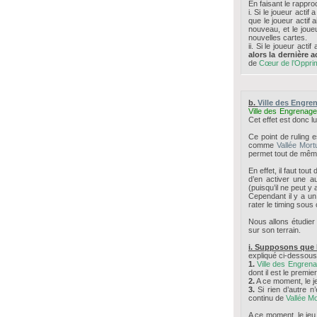
En faisant le rapp
i. Si le joueur acti
que le joueur actif
nouveau, et le joueu
nouvelles cartes.
ii. Si le joueur act
alors la dernière 
de
Cœur de l’Oppri
b.
Ville des Engre
Ville des Engrenag
Cet effet est donc l
Ce point de ruling 
comme
Vallée Mort
permet tout de mêm
En effet, il faut tou
d’en activer une a
(puisqu’il ne peut y
Cependant il y a un 
rater le timing sous
Nous allons étudier
sur son terrain.
i. Supposons que l
expliqué ci-dessous,
1.
Ville des Engren
dont il est le premier
2.
A ce moment, le je
3.
Si rien d’autre n’
continu de
Vallée Mo
A ce moment, le jeu