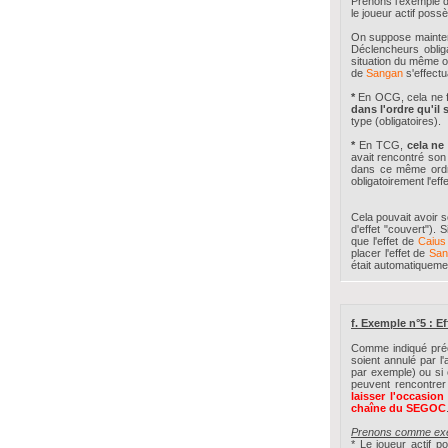
Prenons l'exemple 
le joueur actif pos
On suppose maintena
Déclencheurs oblig
situation du même oe
de
Sangan
s'effect
*
En OCG, cela ne f
dans l'ordre qu'il
type (obligatoires).
*
En TCG,
cela ne
avait rencontré son
dans ce même ordre
obligatoirement l'eff
Cela pouvait avoir s
d'effet "couvert"). 
que l'effet de
Caiu
placer l'effet de
Sa
était automatiquemen
f. Exemple n°5 : Ef
Comme indiqué préc
soient annulé par l
par exemple) ou si 
peuvent rencontrer
laisser l'occasion
chaîne du SEGOC
Prenons comme exem
* Le joueur actif 