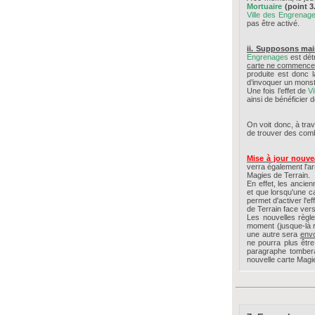
Mortuaire
(point 3.
Ville des Engrenag
pas être activé.
ii. Supposons mai
Engrenages
est dét
carte ne commence
produite est donc l
d’invoquer un monst
Une fois l’effet de
Vi
ainsi de bénéficier 
On voit donc, à trav
de trouver des comb
Mise à jour nouve
verra également l'a
Magies de Terrain.
En effet, les ancie
et que lorsqu'une c
permet d'activer l'
de Terrain face ver
Les nouvelles règl
moment (jusque-là 
une autre sera
env
ne pourra plus être
paragraphe tombera 
nouvelle carte Magie