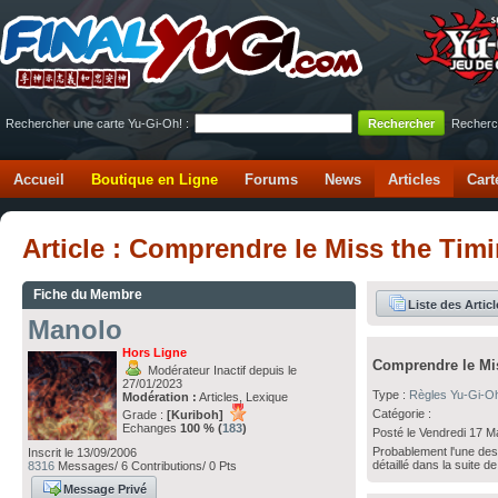
Rechercher une carte Yu-Gi-Oh! :
Recherc
Accueil
Boutique en Ligne
Forums
News
Articles
Cart
Article : Comprendre le Miss the Tim
Fiche du Membre
Liste des Articl
Manolo
Hors Ligne
Comprendre le Mi
Modérateur Inactif depuis le
27/01/2023
Type :
Règles Yu-Gi-O
Modération :
Articles, Lexique
Catégorie :
Grade :
[Kuriboh]
Echanges
100 % (
183
)
Posté le Vendredi 17 M
Probablement l'une des 
Inscrit le 13/09/2006
détaillé dans la suite d
8316
Messages/ 6 Contributions/ 0 Pts
Message Privé