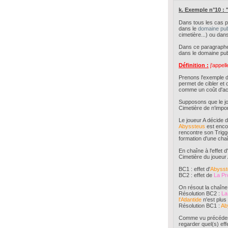
k. Exemple n°10 : "
Dans tous les cas p
dans le
domaine pub
cimetière...) ou da
Dans ce paragraphe n
dans le domaine publ
Définition :
j'appell
Prenons l'exemple 
permet de cibler et 
comme un coût d'act
Supposons que le 
Cimetière de n'impo
Le joueur A décide d'
Abyssteus
est encor
rencontre son Trigge
formation d'une chaî
En chaîne à l'effet d'
Cimetière du joueur 
BC1 : effet d'
Abysst
BC2 : effet de
La Pr
On résout la chaîne 
Résolution BC2 :
La
l'Atlantide
n'est plus
Résolution BC1 :
Ab
Comme vu précédemm
regarder quel(s) eff