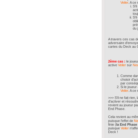
Veiler
. A ce
S'i
act
tou
S'i
obl
pré
du 
A travers ces cas de
adversaire d'envoyer 
cartes du Deck au Ci
2ème cas :
le joueu
active
Veiler
sur
Ne
Comme dans 
choisir d'act
par conséqu
Si le joueur
Veiler
. A ce
>>> S'il ne fait rien
d'activer et résoudr
revient au joueur pas
End Phase.
Cela revient au mê
puisque l'effet de
Ne
finie (
la End Phase 
puisque
Veiler
n'aff
Deck !