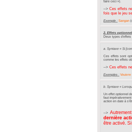
faire ceci »).
-->
Ces effets n
fois que le jeu s
Exemple :
Sangan
(
2. Effets optionne
Deux types d’effets o
a. Syntaxe « Si [con
Ces effets sont opt
comme les effets obl
-->
Ces effets ne
Exemples :
Vouivre 
b. Syntaxe « Lorsque
Un effet optionnel d
faut impérativement 
action en date à s’ê
Autrement
-->
dernière act
être activé. S