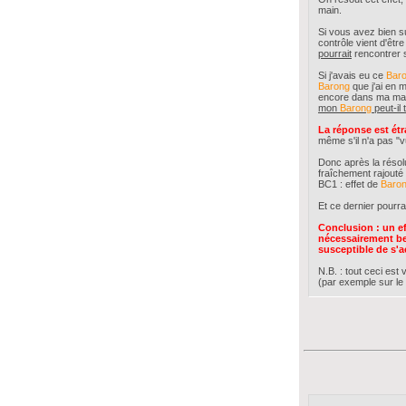
main.
Si vous avez bien s
contrôle vient d'êtr
pourrait
rencontrer s
Si j'avais eu ce
Bar
Barong
que j'ai en 
encore dans ma main 
mon
Barong
peut-il
La réponse est ét
même s'il n'a pas "v
Donc après la résol
fraîchement rajouté
BC1 : effet de
Baro
Et ce dernier pourr
Conclusion : un ef
nécessairement bes
susceptible de s'ac
N.B. : tout ceci est
(par exemple sur le t