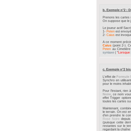
b. Exemple n°2 : 
Prenons les cartes 
On suppose que le j
Le joueur actif Sacri
1-
Peten
est envoyé 
2-
Caius
est invoqué
A ce moment précis,
Caius
(point 2-). C
Peten
au Cimetière 
syntaxe
( "
Lorsque
c. Exemple n°2 bis
L'effet de
Formule 
Synchro en utilisan
pour le moins inhabit
Pour l'instant, rie
Noire
, ce nom vous
effet Trigger optio
toutes les cartes sur
Maintenant, combin
le terrain. On est 
d'en prendre le con
Rose Noire
depuis 
(puisque cette der
restantes sur le ter
regardant la chaîne 