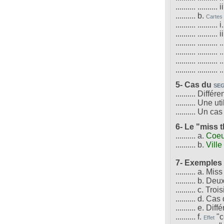
.......... .......... i
.......... b.
Cartes
.......... .......... i
.......... .......
.......... .......... 
.......... .......... 
.......... ......
.......... .......... 
5- Cas du
SE
.......... Diffé
.......... Une ut
.......... Un 
6- Le "miss 
.......... a.
Coeu
.......... b.
Vill
7- Exemples
.......... a. M
.......... b. 
.......... c. 
.......... d. Ca
.......... e. Di
.......... f.
"c
Effet