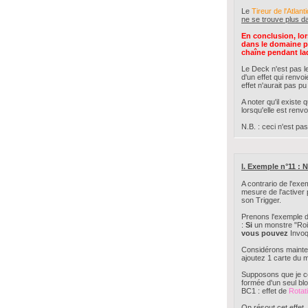
Le
Tireur de l'Atlant
ne se trouve plus d
En conclusion, lor
dans le domaine pu
chaîne pendant laqu
Le Deck n'est pas le 
d'un effet qui renvoi
effet n'aurait pas pu
A noter qu'il exist
lorsqu'elle est renv
N.B. : ceci n'est pa
l. Exemple n°11 : N
A contrario de l'exe
mesure de l'activer 
son Trigger.
Prenons l'exemple d
:
Si
un monstre "Roi(
vous pouvez
Invoq
Considérons mainte
ajoutez 1 carte du 
Supposons que je c
formée d'un seul blo
BC1 : effet de
Rotat
On résout cet effet,