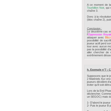
A ce moment de la c
Tourbillon Noir
, qui
chaîne 3.
Donc à la résolutio
(bloc chaîne 2), puis
Conclusion :
Le deuxième cas est
l'
Oppression Royal
attaquer avec
Bliz
possibilité de sacri
joueur actif perd s
tour avec aucun mon
pas la possibilité d'
aller chercher de
extrêmement désavan
h. Exemple n°7 : Ca
Supposons que le jo
2 Matériels Xyz enc
joueurs décident d'a
éviter qu'il soit détrui
Lors de la End Phase
déclencher. Comme 
un SEGOC) mais dans
1- D'abord le joueur
2- Puis le joueur B 