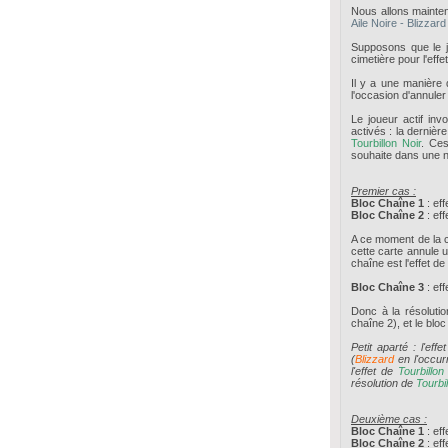
Nous allons mainte
Aile Noire - Blizza
Supposons que le 
cimetière pour l'effe
Il y a une manière d
l'occasion d'annuler
Le joueur actif i
activés : la dernière
Tourbillon Noir
. Ces
souhaite dans une n
Premier cas :
Bloc Chaîne 1
: eff
Bloc Chaîne 2
: eff
A ce moment de la ch
cette carte annule un
chaîne est l'effet de
Bloc Chaîne 3
: eff
Donc à la résoluti
chaîne 2), et le bloc
Petit aparté : l'eff
(
Blizzard
en l'occur
l'effet de
Tourbillon
résolution de
Tourbil
Deuxième cas :
Bloc Chaîne 1
: eff
Bloc Chaîne 2
: eff