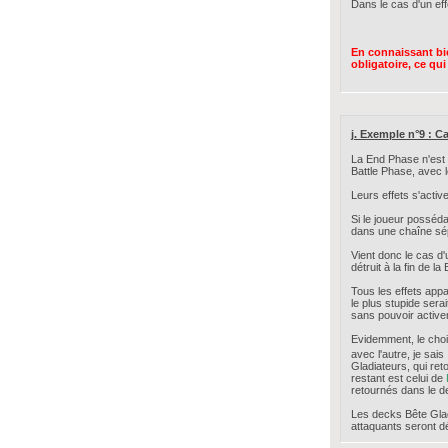
Dans le cas d'un eff
En connaissant b
obligatoire, ce qu
j. Exemple n°9 : Ca
La End Phase n'est p
Battle Phase, avec 
Leurs effets s'active
Si le joueur posséd
dans une chaîne sépa
Vient donc le cas d
détruit à la fin de 
Tous les effets appa
le plus stupide serai
sans pouvoir activer 
Evidemment, le choix
avec l'autre, je sais
Gladiateurs, qui ret
restant est celui de
retournés dans le d
Les decks Bête Glad
attaquants seront dé