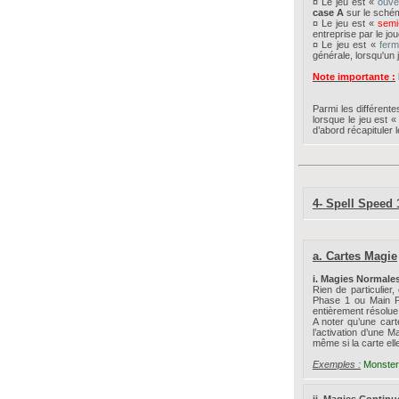
¤ Le jeu est «
ouve
case A
sur le schém
¤ Le jeu est «
semi
entreprise par le jou
¤ Le jeu est «
fer
générale, lorsqu'un 
Note importante :
Parmi les différent
lorsque le jeu est «
d’abord récapituler 
4- Spell Speed 1
a. Cartes Magie
i. Magies Normale
Rien de particulier
Phase 1 ou Main Ph
entièrement résolue
A noter qu’une car
l’activation d’une 
même si la carte ell
Exemples :
Monster
ii. Magies Continu