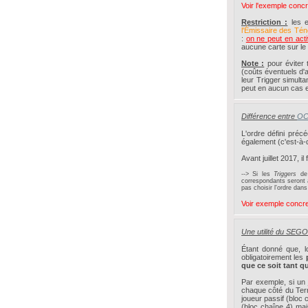
Voir l'exemple conc
Restriction :
les e
l'Émissaire des Té
:
on ne peut en acti
aucune carte sur le t
Note :
pour éviter 
(coûts éventuels d'
leur Trigger simulta
peut en aucun cas e
Différence entre
O
L'ordre défini pré
également (c'est-à-
Avant juillet 2017, il
--> Si les
Triggers
de
correspondants seront
pas choisir l'ordre dans
Voir exemple concr
Une utilité du SEGOC
Étant donné que, 
obligatoirement les
que ce soit tant q
Par exemple, si un
chaque côté du Terra
joueur passif (bloc 
(bloc chaîne 4) mai