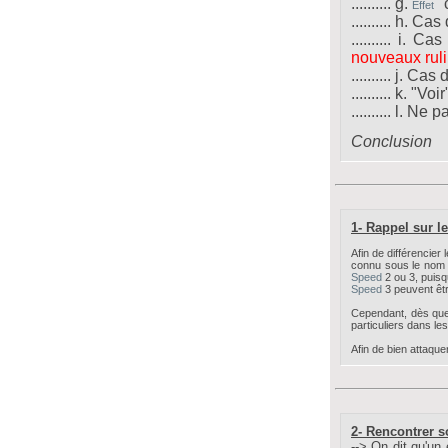
.......... g.
"
Effet
.......... h. Ca
.......... i.
Cas
nouveaux rul
.......... j. Cas
.......... k. "Vo
.......... l. Ne
Conclusion
1- Rappel sur l
Afin de différencier 
connu sous le nom
Speed
2 ou 3, puis
Speed
3 peuvent êtr
Cependant, dès que
particuliers dans les
Afin de bien attaquer
2- Rencontrer 
--> On dit qu'un