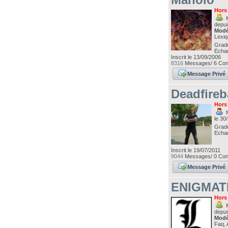
Hors
M
depui
Modé
Lexi
Grad
Echa
Inscrit le 13/09/2006
8316
Messages/ 6 Contr
Message Privé
Deadfireb
Hors
M
le 30
Grad
Echa
Inscrit le 19/07/2011
9044
Messages/ 0 Contr
Message Privé
ENIGMAT
Hors
M
depui
Modé
Faq, 