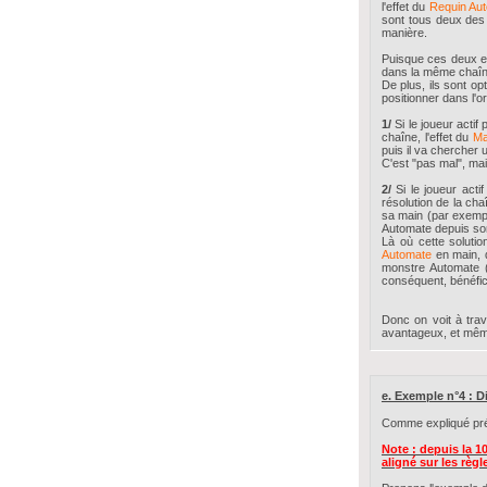
l'effet du
Requin Au
sont tous deux des
manière.
Puisque ces deux ef
dans la même chaîne,
De plus, ils sont op
positionner dans l'o
1/
Si le joueur actif
chaîne, l'effet du
Ma
puis il va chercher 
C'est "pas mal", mais
2/
Si le joueur actif
résolution de la chaîn
sa main (par exemp
Automate depuis so
Là où cette soluti
Automate
en main, q
monstre Automate (
conséquent, bénéfici
Donc on voit à tra
avantageux, et même
e. Exemple n°4 : 
Comme expliqué pré
Note : depuis la 10
aligné sur les règ