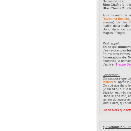
Deuxième cas :
Bloc Chaîne 1
: eff
Bloc Chaîne 2
: eff
A ce moment de la c
Ravisseur Illusoire
,
annuler). De plus
i
maillon de la chaîne
Donc dans ce c
Magies / Pièges.
Petit rappel :
En ce qui concer
c'est-à-dire,
pas fo
En d'autres termes, 
l'invocation de M
exemple), la dernièr
d'activer
Trappe Sa
Conclusion :
On suppose que dan
Mobius
ou après la 
On voit que dans le 
(2500 ATK) sur le t
situation est très ma
Dans le cas n°2, ce
terrain du joueur ac
joueur actif, qui a fa
On dit alors que l'ef
g. Exemple n°6 : Ef