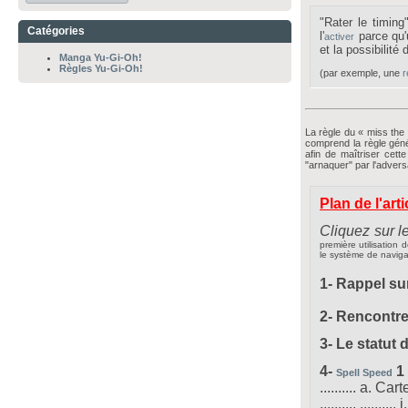
"Rater le timing
Catégories
l'
parce qu'
activer
et la possibilité d
Manga Yu-Gi-Oh!
Règles Yu-Gi-Oh!
(par exemple, une
r
La règle du « miss the
comprend la règle géné
afin de maîtriser cette
"arnaquer" par l'adversa
Plan de l'arti
Cliquez sur l
première utilisation 
le système de naviga
1- Rappel su
2- Rencontr
3- Le statut 
4-
1 
Spell Speed
.......... a. Ca
.......... .......... i