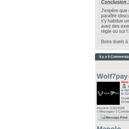
Conclusion :
J'espère que c
paraître obsc
s'y habitue u
avez des exem
règle ou sur l
Bons duels à
Il y a 9 Commenta
Wolf7pay
Hors
M
le 06
le 31
Grad
Echa
Inscrit le 11/02/2026
0
Messages/ 0 Contribu
Message Privé
Manolo