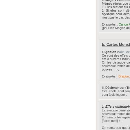
Mêmes règles que po
1. Elles restent sur
2. Si elles sont d
Mystique pour détrui
n’est pas le cas de
Exemples :
Canon O
(pour les Magies de 
b. Cartes Monst
i. Ignition
(
voir Lex
Ce sont des effets 
est « ouvert » (tou
On les distingue ca
nouveaux textes de 
pouvez… ».
Exemples :
Dragon 
ii. Déclencheur (Tr
Ces effets sont tou
sont à distinguer :
1. Effets obligatoi
La syntaxe généralem
nouveaux textes des 
On rencontre égalem
[faites ceci] ».
On remarque que
l