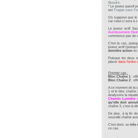
Illusoire
.
* Le joueur passif 
est
Trappe sans Fo
On suppose que le j
car celui-ci sera à 
Le joueur actif Sac
Avertissement Divi
commence pas de cha
C'est la cas, puis
joueur actif (puisqu
dernière action
en 
Puisque les deux e
placer
dans l'ordre q
Premier cas :
Bloc Chaîne 1
: eff
Bloc Chaîne 2
: eff
A ce moment de la ch
1 et le bloc chaîne
Analysons la situati
Chemin Lumière d
qu'elle doit annul
chaîne 3, c'est-à-di
De plus, à la fin d
nouvelle chaîne av
C'est donc un
très
ce cas.