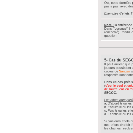
Oui, cette dernière 
pas à pas, avec de
Exemples
d’effets T
Note :
la différence
Dans "Lorsque" il y
rencontré), tandis q
question.
5- Cas du SEGO
Il peut arriver que
joueurs possèdent 
copies de
Sangan
s
respectifs sont don
Dans ce cas précis,
(
c’est le seul et un
de l’autre, car en 
SEGOC
.
Les effets sont posi
a. D’abord le ou les
b. Ensuite le ou les 
c. Puis le ou les eff
d. Et enfin le ou les 
Si plusieurs effets 
ces effets
choisit 
les chaînes résolve