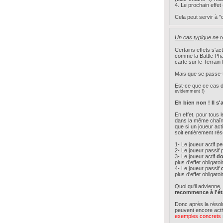
4. Le prochain effet
Cela peut servir à "
Un cas typique ne 
Certains effets s'ac
comme la Battle Pha
carte sur le Terrain
Mais que se passe-t
Est-ce que ce cas 
évidemment !)
Eh bien non ! Il s'
En effet, pour tous l
dans la même chaîn
que si un joueur act
soit entièrement réso
1- Le joueur actif pe
2- Le joueur passif 
3- Le joueur actif
do
plus d'effet obligatoi
4- Le joueur passif
plus d'effet obligatoi
Quoi qu'il advienne,
recommence à l'ét
Donc après la résolu
peuvent encore activ
exemples concrets