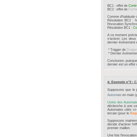
BC1 : effet de
Contr
BC2 : effet de
Formu
Comme d'habitude on
Résolution BC2 : l'
l'invocation Synchr
Résolution BC1 :
Co
A ce moment précis,
s'activer. Les deux
dernier événement en
* Trigger de
Dragon
* Dernier événemen
Conclusion, puisqu
dernier est un effet 
d. Exemple n°3 :
Supposons que le j
Automate
en main (p
Usine des Automat
déclenche à une cer
Automates cités ci
terrain (pour le
Requ
Supposons maintena
décide d'activer l'e
premier maillon.
Une fois l'invocatio