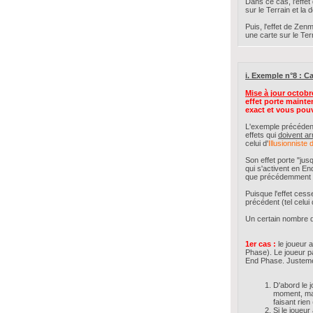
Dans ce cas, l'effet
sur le Terrain et la d
Puis, l'effet de Zenm
une carte sur le Ter
i. Exemple n°8 : Ca
Mise à jour octobr
effet porte mainte
exact et vous pouv
L'exemple précédent 
effets qui
doivent ar
celui d'
Illusionniste d
Son effet porte "jus
qui s'activent en E
que précédemment (jo
Puisque l'effet ces
précédent (tel celu
Un certain nombre de
1er cas :
le joueur 
Phase). Le joueur pas
End Phase. Justem
D'abord le j
moment, mai
faisant rie
Si le joueur