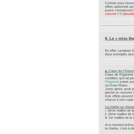
Comme nous l'avons v
effets optionnels qu
joueur connaissant
concret
n°8
(deuxièm
6- Le « miss th
En effet, certaines 
deux exemples ass
a.
Cœur de l’Oppr
Cœur de l'Opprimé
condition qu’il ait 
l’Opprimé
soient act
sa Draw Phase.
Juste après avoir pi
pioché un monstre 
trois effets peuven
chacun à une copie
La chaîne se résout
i. 3ème maillon de l
ii. 2ème maillon de l
iii. 1er maillon de la
A ce moment précis, 
la chaîne, c’est-à-di