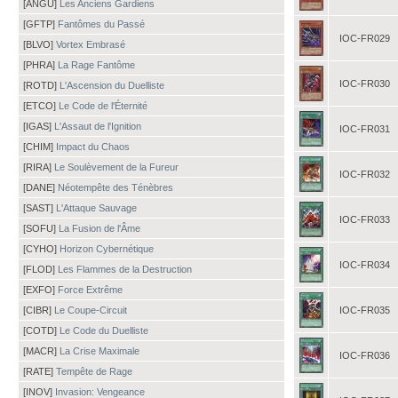
[ANGU]
Les Anciens Gardiens
[GFTP]
Fantômes du Passé
IOC-FR029
[BLVO]
Vortex Embrasé
[PHRA]
La Rage Fantôme
IOC-FR030
[ROTD]
L'Ascension du Duelliste
[ETCO]
Le Code de l'Éternité
[IGAS]
L'Assaut de l'Ignition
IOC-FR031
[CHIM]
Impact du Chaos
[RIRA]
Le Soulèvement de la Fureur
IOC-FR032
[DANE]
Néotempête des Ténèbres
[SAST]
L'Attaque Sauvage
IOC-FR033
[SOFU]
La Fusion de l'Âme
[CYHO]
Horizon Cybernétique
IOC-FR034
[FLOD]
Les Flammes de la Destruction
[EXFO]
Force Extrême
[CIBR]
Le Coupe-Circuit
IOC-FR035
[COTD]
Le Code du Duelliste
[MACR]
La Crise Maximale
IOC-FR036
[RATE]
Tempête de Rage
[INOV]
Invasion: Vengeance