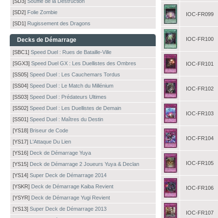
[SD3]
Souffle de la Destruction
[SD2]
Folie Zombie
IOC-FR099
[SD1]
Rugissement des Dragons
IOC-FR100
Decks de Démarrage
[SBC1]
Speed Duel : Rues de Bataille-Ville
[SGX3]
Speed Duel GX : Les Duellistes des Ombres
IOC-FR101
[SS05]
Speed Duel : Les Cauchemars Tordus
[SS04]
Speed Duel : Le Match du Millénium
IOC-FR102
[SS03]
Speed Duel : Prédateurs Ultimes
[SS02]
Speed Duel : Les Duellistes de Demain
IOC-FR103
[SS01]
Speed Duel : Maîtres du Destin
[YS18]
Briseur de Code
IOC-FR104
[YS17]
L'Attaque Du Lien
[YS16]
Deck de Démarrage Yuya
IOC-FR105
[YS15]
Deck de Démarrage 2 Joueurs Yuya & Declan
[YS14]
Super Deck de Démarrage 2014
[YSKR]
Deck de Démarrage Kaiba Revient
IOC-FR106
[YSYR]
Deck de Démarrage Yugi Revient
[YS13]
Super Deck de Démarrage 2013
IOC-FR107