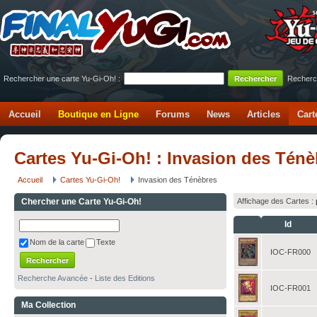
Rechercher une carte Yu-Gi-Oh! :
Recherc
Accueil
Boutique en Ligne
Forums
News
Articles
Cart
Cartes Yu-Gi-Oh! : Invasion des Ténè
Accueil
Cartes Yu-Gi-Oh!
Invasion des Ténèbres
Chercher une Carte Yu-Gi-Oh!
Affichage des Cartes :
Id
Nom de la carte
Texte
IOC-FR000
Recherche Avancée
-
Liste des Editions
IOC-FR001
Ma Collection