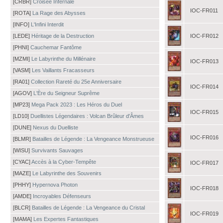
[CRBR]
Croisée Infernale
IOC-FR011
[ROTA]
La Rage des Abysses
[INFO]
L'Infini Interdit
[LEDE]
Héritage de la Destruction
IOC-FR012
[PHNI]
Cauchemar Fantôme
[MZMI]
Le Labyrinthe du Millénaire
IOC-FR013
[VASM]
Les Vaillants Fracasseurs
[RA01]
Collection Rareté du 25e Anniversaire
IOC-FR014
[AGOV]
L'Ère du Seigneur Suprême
[MP23]
Mega Pack 2023 : Les Héros du Duel
IOC-FR015
[LD10]
Duellistes Légendaires : Volcan Brûleur d'Âmes
[DUNE]
Nexus du Duelliste
IOC-FR016
[BLMR]
Batailles de Légende : La Vengeance Monstrueuse
[WISU]
Survivants Sauvages
[CYAC]
Accès à la Cyber-Tempête
IOC-FR017
[MAZE]
Le Labyrinthe des Souvenirs
[PHHY]
Hypernova Photon
IOC-FR018
[AMDE]
Incroyables Défenseurs
[BLCR]
Batailles de Légende : La Vengeance du Cristal
IOC-FR019
[MAMA]
Les Expertes Fantastiques