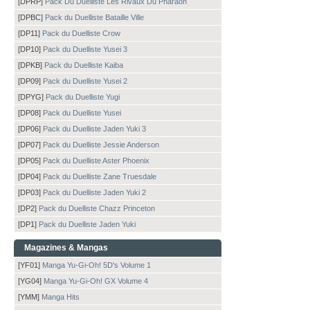
[DPRP]
Pack Du Duelliste Les Rivaux Du Pharaon
[DPBC]
Pack du Duelliste Bataille Ville
[DP11]
Pack du Duelliste Crow
[DP10]
Pack du Duelliste Yusei 3
[DPKB]
Pack du Duelliste Kaiba
[DP09]
Pack du Duelliste Yusei 2
[DPYG]
Pack du Duelliste Yugi
[DP08]
Pack du Duelliste Yusei
[DP06]
Pack du Duelliste Jaden Yuki 3
[DP07]
Pack du Duelliste Jessie Anderson
[DP05]
Pack du Duelliste Aster Phoenix
[DP04]
Pack du Duelliste Zane Truesdale
[DP03]
Pack du Duelliste Jaden Yuki 2
[DP2]
Pack du Duelliste Chazz Princeton
[DP1]
Pack du Duelliste Jaden Yuki
Magazines & Mangas
[YF01]
Manga Yu-Gi-Oh! 5D's Volume 1
[YG04]
Manga Yu-Gi-Oh! GX Volume 4
[YMM]
Manga Hits