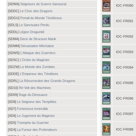
[SDWA]
Seigneurs de Guerre Samouraï
IOC-FR090
[SDDC]
Le Choc des Dragons
[SDGU]
Portail du Monde Ténébreux
IOC-FR091
[SDLS]
Le Sanctuaire Perdu
[SDDL]
Légion Dragunité
IOC-FR092
[SDMA]
Deck de Structure Marik
[SDMM]
Dévastation Méchabot
IOC-FR093
[SDWS]
L'Attaque des Guerriers
[SDSC]
L'Ordre du Magicien
[SDZW]
Le Monde des Zombies
IOC-FR094
[SDDE]
L'Empereur des Ténèbres
[SDRL]
La Résurrection des Grands Dragons
IOC-FR095
[SD10]
Ré-Volt des Machines
[SD09]
Rage du Dinosaure
IOC-FR096
[SD8]
Le Seigneur des Tempêtes
[SD7]
Forteresse Invincible
IOC-FR097
[SD6]
Le Jugement du Magicien
[SD5]
Triomphe du Guerrier
IOC-FR098
[SD4]
La Fureur des Profondeurs