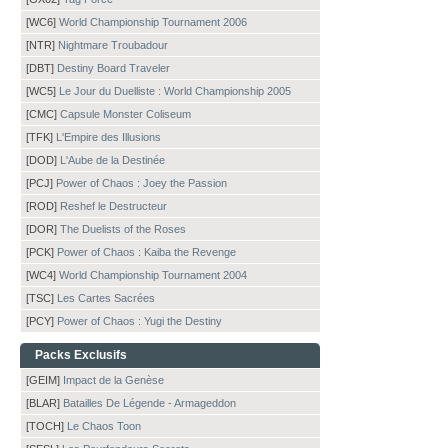
[WC6]
World Championship Tournament 2006
[NTR]
Nightmare Troubadour
[DBT]
Destiny Board Traveler
[WC5]
Le Jour du Duelliste : World Championship 2005
[CMC]
Capsule Monster Coliseum
[TFK]
L'Empire des Illusions
[DOD]
L'Aube de la Destinée
[PCJ]
Power of Chaos : Joey the Passion
[ROD]
Reshef le Destructeur
[DOR]
The Duelists of the Roses
[PCK]
Power of Chaos : Kaiba the Revenge
[WC4]
World Championship Tournament 2004
[TSC]
Les Cartes Sacrées
[PCY]
Power of Chaos : Yugi the Destiny
Packs Exclusifs
[GEIM]
Impact de la Genèse
[BLAR]
Batailles De Légende - Armageddon
[TOCH]
Le Chaos Toon