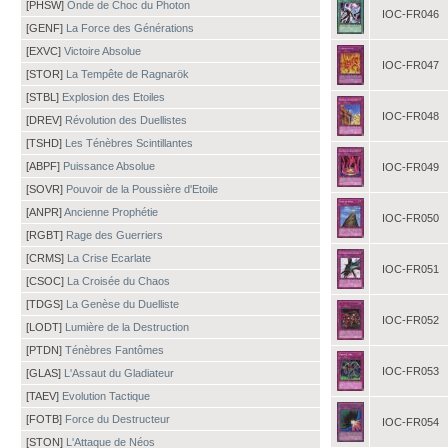
[PHSW]
Onde de Choc du Photon
IOC-FR046
[GENF]
La Force des Générations
[EXVC]
Victoire Absolue
IOC-FR047
[STOR]
La Tempête de Ragnarök
[STBL]
Explosion des Etoiles
IOC-FR048
[DREV]
Révolution des Duellistes
[TSHD]
Les Ténèbres Scintillantes
[ABPF]
Puissance Absolue
IOC-FR049
[SOVR]
Pouvoir de la Poussière d'Etoile
[ANPR]
Ancienne Prophétie
IOC-FR050
[RGBT]
Rage des Guerriers
[CRMS]
La Crise Ecarlate
IOC-FR051
[CSOC]
La Croisée du Chaos
[TDGS]
La Genèse du Duelliste
IOC-FR052
[LODT]
Lumière de la Destruction
[PTDN]
Ténèbres Fantômes
IOC-FR053
[GLAS]
L'Assaut du Gladiateur
[TAEV]
Evolution Tactique
[FOTB]
Force du Destructeur
IOC-FR054
[STON]
L'Attaque de Néos