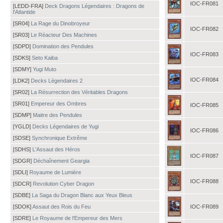
IOC-FR081
[LEDD-FRA]
Deck Dragons Légendaires : Dragons de
l'Atlantide
[SR04]
La Rage du Dinobroyeur
IOC-FR082
[SR03]
Le Réacteur Des Machines
[SDPD]
Domination des Pendules
IOC-FR083
[SDKS]
Seto Kaiba
[SDMY]
Yugi Muto
IOC-FR084
[LDK2]
Decks Légendaires 2
[SR02]
La Résurrection des Véritables Dragons
[SR01]
Empereur des Ombres
IOC-FR085
[SDMP]
Maitre des Pendules
[YGLD]
Decks Légendaires de Yugi
IOC-FR086
[SDSE]
Synchronique Extrême
[SDHS]
L'Assaut des Héros
IOC-FR087
[SDGR]
Déchaînement Geargia
[SDLI]
Royaume de Lumière
IOC-FR088
[SDCR]
Revolution Cyber Dragon
[SDBE]
La Saga du Dragon Blanc aux Yeux Bleus
[SDOK]
Assaut des Rois du Feu
IOC-FR089
[SDRE]
Le Royaume de l'Empereur des Mers