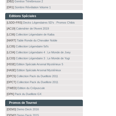
[DB2]
Genèse Ténébreuse 2
[DR1]
Sombre Révélation Volume 1
Editions Spéciales
[L5DD-FRS]
Decks Légendaires 5D's : Promos Chibis
[AC19]
Calendrier de l'Avent 2019
[LC06]
Collection Légendaire de Kaiba
[NKRT]
Table Ronde du Chevalier Noble
[LC05]
Collection Légendaire 5d's
[LC04]
Collection Légendaire 4 : Le Monde de Joey
[LC03]
Collection Légendaire 3 : Le Monde de Yugi
[H5SE]
Edition Spéciale Arsenal Mystérieux 5
[HASE]
Edition Spéciale Arsenal Mystérieux
[DPC5]
Collection Pack du Duelliste 2011
[DPCT]
Collection Pack du Duelliste 2011
[TWED]
Edition du Crépuscule
[DPK]
Pack du Duelliste GX
Promos de Tournoi
[DEM3]
Demo Deck 2016
[DEM2]
Demo Deck 2015