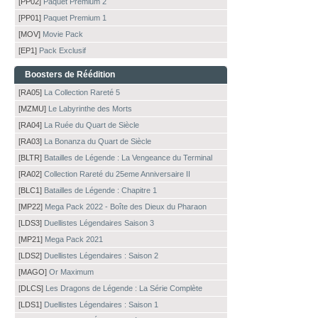
[PP02]
Paquet Premium 2
[PP01]
Paquet Premium 1
[MOV]
Movie Pack
[EP1]
Pack Exclusif
Boosters de Réédition
[RA05]
La Collection Rareté 5
[MZMU]
Le Labyrinthe des Morts
[RA04]
La Ruée du Quart de Siècle
[RA03]
La Bonanza du Quart de Siècle
[BLTR]
Batailles de Légende : La Vengeance du Terminal
[RA02]
Collection Rareté du 25eme Anniversaire II
[BLC1]
Batailles de Légende : Chapitre 1
[MP22]
Mega Pack 2022 - Boîte des Dieux du Pharaon
[LDS3]
Duellistes Légendaires Saison 3
[MP21]
Mega Pack 2021
[LDS2]
Duellistes Légendaires : Saison 2
[MAGO]
Or Maximum
[DLCS]
Les Dragons de Légende : La Série Complète
[LDS1]
Duellistes Légendaires : Saison 1