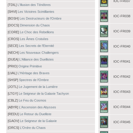
IOC-FR037
[TDIL]
L'Illusion des Ténèbres
[SHVI]
Les Victoires Scintillantes
IOC-FR038
[BOSH]
Les Destructeurs de l'Ombre
[DOCS]
Dimension du Chaos
IOC-FR039
[CORE]
Le Choc des Rebellions
[CROS]
Les Âmes Croisées
[SECE]
Les Secrets de l'Eternité
IOC-FR040
[NECH]
Les Nouveaux Challengers
[DUEA]
L'Alliance des Duellistes
IOC-FR041
[PRIO]
Origine Primitive
[LVAL]
L'Héritage des Braves
IOC-FR042
[SHSP]
Spectres de l'Ombre
[JOTL]
Le Jugement de la Lumière
IOC-FR043
[LTGY]
Le Seigneur de la Galaxie Tachyon
[CBLZ]
Le Feu du Cosmos
IOC-FR044
[ABYR]
L'Ascension des Abysses
[REDU]
Le Retour du Duelliste
[GAOV]
Le Seigneur de la Galaxie
IOC-FR045
[ORCS]
L'Ordre du Chaos