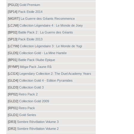
[PGLD]
Gold Premium
[SP14]
Pack Etoile 2014
[WGRT]
La Guerre des Géants Recommence
[LCJW]
Collection Légendaire 4 : Le Monde de Joey
[BP02]
Battle Pack 2 : La Guerre des Géants
[SP13]
Pack Etoile 2013
[LCYW]
Collection Légendaire 3 : Le Monde de Yugi
[GLD5]
Collection Gold - La Mine Hantée
[BP01]
Battle Pack l'Aube Epique
[RYMP]
Méga-Pack Jaune Râ
[LCGX]
Legendary Collection 2: The Duel Academy Years
[GLD4]
Collection Gold 4 - Edition Pyramides
[GLD3]
Collection Gold 3
[RP02]
Retro Pack 2
[GLD2]
Collection Gold 2009
[RP01]
Retro Pack
[GLD1]
Gold Series
[DR3]
Sombre Révélation Volume 3
[DR2]
Sombre Révélation Volume 2