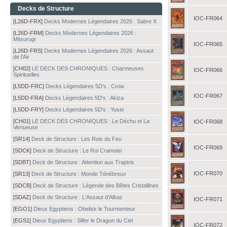
Decks de Structure
IOC-FR064
[L26D-FRX]
Decks Modernes Légendaires 2026 : Sabre X
[L26D-FRM]
Decks Modernes Légendaires 2026 :
Mitsurugi
IOC-FR065
[L26D-FRS]
Decks Modernes Légendaires 2026 : Assaut
de l'Air
[CH02]
LE DECK DES CHRONIQUES : Charmeuses
IOC-FR066
Spirituelles
[L5DD-FRC]
Decks Légendaires 5D's : Crow
IOC-FR067
[L5DD-FRA]
Decks Légendaires 5D's : Akiza
[L5DD-FRY]
Decks Légendaires 5D's : Yusei
[CH01]
LE DECK DES CHRONIQUES : Le Déchu et La
IOC-FR068
Vertueuse
[SR14]
Deck de Structure : Les Rois du Feu
IOC-FR069
[SDCK]
Deck de Structure : Le Roi Cramoisi
[SDBT]
Deck de Structure : Attention aux Traptrix
IOC-FR070
[SR13]
Deck de Structure : Monde Ténébreux
[SDCB]
Deck de Structure : Légende des Bêtes Cristallines
[SDAZ]
Deck de Structure : L'Assaut d'Albaz
IOC-FR071
[EGO1]
Dieux Egyptiens : Obelisk le Tourmenteur
[EGS1]
Dieux Egyptiens : Slifer le Dragon du Ciel
IOC-FR072