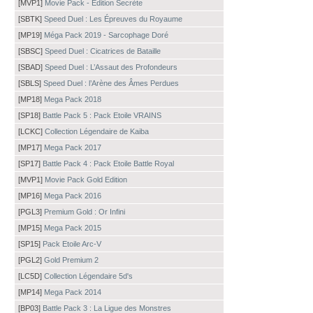
[MVP1]
Movie Pack - Édition Secrète
[SBTK]
Speed Duel : Les Épreuves du Royaume
[MP19]
Méga Pack 2019 - Sarcophage Doré
[SBSC]
Speed Duel : Cicatrices de Bataille
[SBAD]
Speed Duel : L’Assaut des Profondeurs
[SBLS]
Speed Duel : l’Arène des Âmes Perdues
[MP18]
Mega Pack 2018
[SP18]
Battle Pack 5 : Pack Etoile VRAINS
[LCKC]
Collection Légendaire de Kaiba
[MP17]
Mega Pack 2017
[SP17]
Battle Pack 4 : Pack Etoile Battle Royal
[MVP1]
Movie Pack Gold Edition
[MP16]
Mega Pack 2016
[PGL3]
Premium Gold : Or Infini
[MP15]
Mega Pack 2015
[SP15]
Pack Etoile Arc-V
[PGL2]
Gold Premium 2
[LC5D]
Collection Légendaire 5d's
[MP14]
Mega Pack 2014
[BP03]
Battle Pack 3 : La Ligue des Monstres