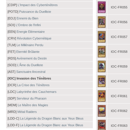
[CDIP]
L'Impact des Cyberténèbres
IOC-FR055
[POTD]
Puissance du Duelliste
[EOJ]
Ennemi du Bien
IOC-FR056
[SOI]
L'Ombre de l'Infini
[EEN]
Energie Elémentaire
IOC-FR057
[CRV]
Révolution Cybernétique
[TLM]
Le Millénaire Perdu
[FET]
Eternité Brûlante
IOC-FR058
[RDS]
Avènement du Destin
[SOD]
L'Âme du Duelliste
IOC-FR059
[AST]
Sanctuaire Ancestral
[IOC] Invasion des Ténèbres
IOC-FR060
[DCR]
La Crise des Ténèbres
[LDC]
Labyrinthe des Cauchemars
IOC-FR061
[SDP]
Serviteur du Pharaon
[MDM]
Le Maître des Magies
IOC-FR062
[MRD]
Métal Raiders
[LDD-C]
La Légende du Dragon Blanc aux Yeux Bleus
[LDD-F]
La Légende du Dragon Blanc aux Yeux Bleus
IOC-FR063