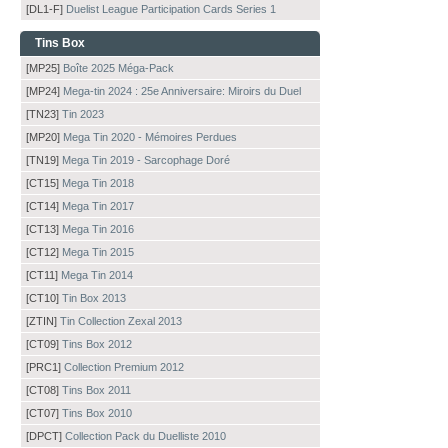
[DL1-F]
Duelist League Participation Cards Series 1
Tins Box
[MP25]
Boîte 2025 Méga-Pack
[MP24]
Mega-tin 2024 : 25e Anniversaire: Miroirs du Duel
[TN23]
Tin 2023
[MP20]
Mega Tin 2020 - Mémoires Perdues
[TN19]
Mega Tin 2019 - Sarcophage Doré
[CT15]
Mega Tin 2018
[CT14]
Mega Tin 2017
[CT13]
Mega Tin 2016
[CT12]
Mega Tin 2015
[CT11]
Mega Tin 2014
[CT10]
Tin Box 2013
[ZTIN]
Tin Collection Zexal 2013
[CT09]
Tins Box 2012
[PRC1]
Collection Premium 2012
[CT08]
Tins Box 2011
[CT07]
Tins Box 2010
[DPCT]
Collection Pack du Duelliste 2010