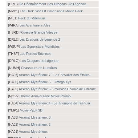
[DRL3]
Le Déchaînement Des Dragons De Légende
[MVP1]
The Dark Side Of Dimensions Movie Pack
[MIL1]
Pack du Millenium
[WIRA]
Les Aventuriers Ailés
[HSRD]
Riders à Grande Vitesse
[DRL2]
Les Dragons de Légende 2
[WSUP]
Les Superstars Mondiales
[THSF]
Les Forces Secrètes
[DRLG]
Les Dragons de Légende
[NUMH]
Chasseurs de Numéros
[HA07]
Arsenal Mystérieux 7 - Le Chevalier des Etoiles
[HA06]
Arsenal Mystérieux 6 - Omega Xyz
[HA05]
Arsenal Mystérieux 5 - Invasion Colonie de Chrome
[MOV2]
10ème Anniversaire Movie Promo
[HA04]
Arsenal Mystérieux 4 - Le Triomphe de Trishula
[YMP1]
Movie Pack 3D
[HA03]
Arsenal Mystérieux 3
[HA02]
Arsenal Mystérieux 2
[HA01]
Arsenal Mystérieux