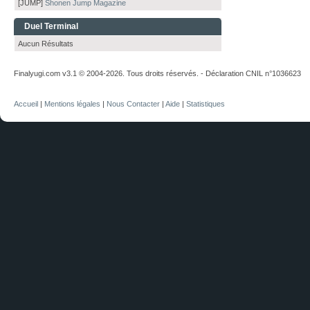
[JUMP]
Shonen Jump Magazine
Duel Terminal
Aucun Résultats
Finalyugi.com v3.1 © 2004-2026. Tous droits réservés. - Déclaration CNIL n°1036623
Accueil
|
Mentions légales
|
Nous Contacter
|
Aide
|
Statistiques