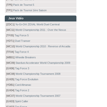
[TP5]
Pack de Tournoi 5
[TP1]
Pack de Tournoi 1ère Saison
Jeux Vidéo
[ZDC1]
Yu-Gi-Oh! ZEXAL World Duel Carnival
[WC11]
World Championship 2011 : Over the Nexus
[TF05]
Tag Force 5
[YDT1]
Duel Transer
[WC10]
World Championship 2010 : Reverse of Arcadia
[TF04]
Tag Force 4
[WB01]
Wheelie Breakers
[WC09]
Stardust Accelerator World Championship 2009
[GX06]
Tag Force 3
[WC08]
World Championship Tournament 2008
[GX05]
Tag Force Evolution
[YDB1]
Card Almanac
[GX04]
Tag Force 2
[WC07]
World Championship Tournament 2007
[GX03]
Spirit Caller
[GX02]
Tag Force