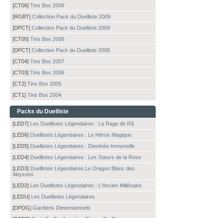
[CT06]
Tins Box 2009
[RGBT]
Collection Pack du Duelliste 2009
[DPCT]
Collection Pack du Duelliste 2009
[CT05]
Tins Box 2008
[DPCT]
Collection Pack du Duelliste 2008
[CT04]
Tins Box 2007
[CT03]
Tins Box 2006
[CT2]
Tins Box 2005
[CT1]
Tins Box 2004
Packs du Duelliste
[LED7]
Les Duellistes Légendaires : La Rage de Râ
[LED6]
Duellistes Légendaires : Le Héros Magique
[LED5]
Duellistes Légendaires : Destinée Immortelle
[LED4]
Duellistes Légendaires : Les Sœurs de la Rose
[LED3]
Duellistes Légendaires:Le Dragon Blanc des
Abysses
[LED2]
Les Duellistes Légendaires : L'Ancien Millénaire
[LEDU]
Les Duellistes Légendaires
[DPDG]
Gardiens Dimensionnels