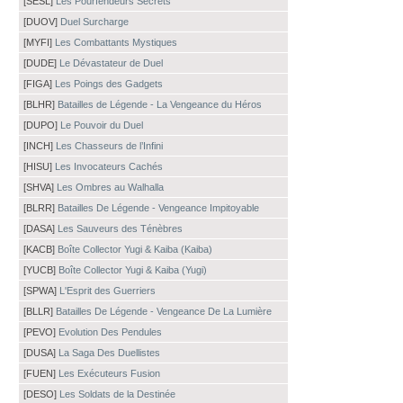
[SESL]
Les Pourfendeurs Secrets
[DUOV]
Duel Surcharge
[MYFI]
Les Combattants Mystiques
[DUDE]
Le Dévastateur de Duel
[FIGA]
Les Poings des Gadgets
[BLHR]
Batailles de Légende - La Vengeance du Héros
[DUPO]
Le Pouvoir du Duel
[INCH]
Les Chasseurs de l’Infini
[HISU]
Les Invocateurs Cachés
[SHVA]
Les Ombres au Walhalla
[BLRR]
Batailles De Légende - Vengeance Impitoyable
[DASA]
Les Sauveurs des Ténèbres
[KACB]
Boîte Collector Yugi & Kaiba (Kaiba)
[YUCB]
Boîte Collector Yugi & Kaiba (Yugi)
[SPWA]
L'Esprit des Guerriers
[BLLR]
Batailles De Légende - Vengeance De La Lumière
[PEVO]
Evolution Des Pendules
[DUSA]
La Saga Des Duellistes
[FUEN]
Les Exécuteurs Fusion
[DESO]
Les Soldats de la Destinée