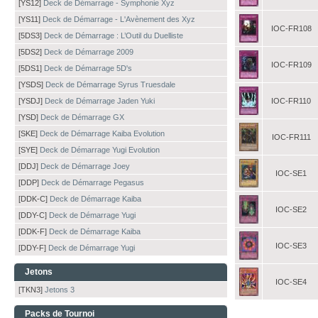
[YS12]
Deck de Démarrage - Symphonie Xyz
[YS11]
Deck de Démarrage - L'Avènement des Xyz
IOC-FR108
[5DS3]
Deck de Démarrage : L’Outil du Duelliste
[5DS2]
Deck de Démarrage 2009
IOC-FR109
[5DS1]
Deck de Démarrage 5D's
[YSDS]
Deck de Démarrage Syrus Truesdale
[YSDJ]
Deck de Démarrage Jaden Yuki
IOC-FR110
[YSD]
Deck de Démarrage GX
[SKE]
Deck de Démarrage Kaiba Evolution
IOC-FR111
[SYE]
Deck de Démarrage Yugi Evolution
[DDJ]
Deck de Démarrage Joey
IOC-SE1
[DDP]
Deck de Démarrage Pegasus
[DDK-C]
Deck de Démarrage Kaiba
IOC-SE2
[DDY-C]
Deck de Démarrage Yugi
[DDK-F]
Deck de Démarrage Kaiba
IOC-SE3
[DDY-F]
Deck de Démarrage Yugi
Jetons
IOC-SE4
[TKN3]
Jetons 3
Packs de Tournoi