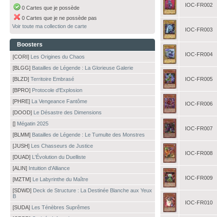
IOC-FR002
0 Cartes que je possède
0 Cartes que je ne possède pas
Voir toute ma collection de carte
IOC-FR003
Boosters
IOC-FR004
[CORI]
Les Origines du Chaos
[BLGG]
Batailles de Légende : La Glorieuse Galerie
[BLZD]
Territoire Embrasé
IOC-FR005
[BPRO]
Protocole d'Explosion
[PHRE]
La Vengeance Fantôme
IOC-FR006
[DOOD]
Le Désastre des Dimensions
[]
Mégatin 2025
IOC-FR007
[BLMM]
Batailles de Légende : Le Tumulte des Monstres
[JUSH]
Les Chasseurs de Justice
IOC-FR008
[DUAD]
L'Évolution du Duelliste
[ALIN]
Intuition d'Alliance
IOC-FR009
[MZTM]
Le Labyrinthe du Maître
[SDWD]
Deck de Structure : La Destinée Blanche aux Yeux
B
IOC-FR010
[SUDA]
Les Ténèbres Suprêmes