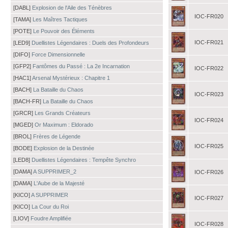
[DABL]
Explosion de l'Aile des Ténèbres
IOC-FR020
[TAMA]
Les Maîtres Tactiques
[POTE]
Le Pouvoir des Éléments
IOC-FR021
[LED9]
Duellistes Légendaires : Duels des Profondeurs
[DIFO]
Force Dimensionnelle
[GFP2]
Fantômes du Passé : La 2e Incarnation
IOC-FR022
[HAC1]
Arsenal Mystérieux : Chapitre 1
[BACH]
La Bataille du Chaos
IOC-FR023
[BACH-FR]
La Bataille du Chaos
[GRCR]
Les Grands Créateurs
IOC-FR024
[MGED]
Or Maximum : Eldorado
[BROL]
Frères de Légende
IOC-FR025
[BODE]
Explosion de la Destinée
[LED8]
Duellistes Légendaires : Tempête Synchro
[DAMA]
A SUPPRIMER_2
IOC-FR026
[DAMA]
L'Aube de la Majesté
[KICO]
A SUPPRIMER
IOC-FR027
[KICO]
La Cour du Roi
[LIOV]
Foudre Amplifiée
IOC-FR028