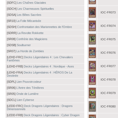
[SDFC]
Les Chaînes Glaciales
[SDCH]
Les Charmeuses Spirituelles
IOC-FR073
[SDSA]
Les Bêtes Sacrées
[SR10]
La Folie Mécanisée
IOC-FR074
[SDSH]
Confrontation des Marionnettes de l'Ombre
[SDRR]
La Revolte Rokkette
[SR08]
Confrérie des Magiciens
IOC-FR075
[SDSB]
Soulburner
[SR07]
La Horde de Zombies
IOC-FR076
[LEHD-FRC]
Decks Légendaires 4 : Les Chevaliers
Fantômes
IOC-FR077
[LEHD-FRB]
Decks Légendaires 4 : Nordique - Ases
[LEHD-FRA]
Decks Légendaires 4 : HÉROS De La
Destinée
IOC-FR078
[SDPL]
Lien Pouvoircodeur
[SR06]
L'Antre des Ténèbres
IOC-FR079
[SR05]
Onde de Lumière
[SDCL]
Lien Cyberse
[LEDD-FRC]
Deck Dragons Légendaires : Dragons
IOC-FR080
Dimensionnels
[LEDD-FRB]
Deck Dragons Légendaires : Cyber Dragon