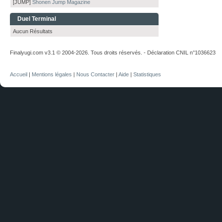
[JUMP]
Shonen Jump Magazine
Duel Terminal
Aucun Résultats
Finalyugi.com v3.1 © 2004-2026. Tous droits réservés. - Déclaration CNIL n°1036623
Accueil
|
Mentions légales
|
Nous Contacter
|
Aide
|
Statistiques