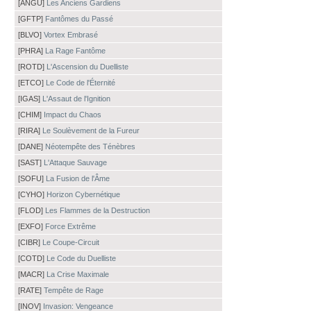
[ANGU]
Les Anciens Gardiens
[GFTP]
Fantômes du Passé
[BLVO]
Vortex Embrasé
[PHRA]
La Rage Fantôme
[ROTD]
L'Ascension du Duelliste
[ETCO]
Le Code de l'Éternité
[IGAS]
L'Assaut de l'Ignition
[CHIM]
Impact du Chaos
[RIRA]
Le Soulèvement de la Fureur
[DANE]
Néotempête des Ténèbres
[SAST]
L'Attaque Sauvage
[SOFU]
La Fusion de l'Âme
[CYHO]
Horizon Cybernétique
[FLOD]
Les Flammes de la Destruction
[EXFO]
Force Extrême
[CIBR]
Le Coupe-Circuit
[COTD]
Le Code du Duelliste
[MACR]
La Crise Maximale
[RATE]
Tempête de Rage
[INOV]
Invasion: Vengeance