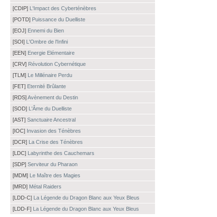
[CDIP]
L'Impact des Cyberténèbres
[POTD]
Puissance du Duelliste
[EOJ]
Ennemi du Bien
[SOI]
L'Ombre de l'Infini
[EEN]
Energie Elémentaire
[CRV]
Révolution Cybernétique
[TLM]
Le Millénaire Perdu
[FET]
Eternité Brûlante
[RDS]
Avènement du Destin
[SOD]
L'Âme du Duelliste
[AST]
Sanctuaire Ancestral
[IOC]
Invasion des Ténèbres
[DCR]
La Crise des Ténèbres
[LDC]
Labyrinthe des Cauchemars
[SDP]
Serviteur du Pharaon
[MDM]
Le Maître des Magies
[MRD]
Métal Raiders
[LDD-C]
La Légende du Dragon Blanc aux Yeux Bleus
[LDD-F]
La Légende du Dragon Blanc aux Yeux Bleus