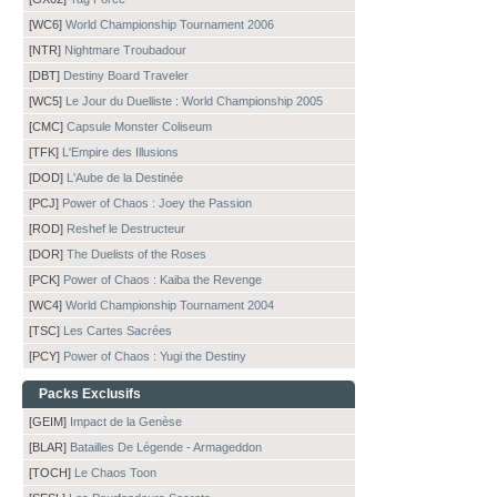
[WC6]
World Championship Tournament 2006
[NTR]
Nightmare Troubadour
[DBT]
Destiny Board Traveler
[WC5]
Le Jour du Duelliste : World Championship 2005
[CMC]
Capsule Monster Coliseum
[TFK]
L'Empire des Illusions
[DOD]
L'Aube de la Destinée
[PCJ]
Power of Chaos : Joey the Passion
[ROD]
Reshef le Destructeur
[DOR]
The Duelists of the Roses
[PCK]
Power of Chaos : Kaiba the Revenge
[WC4]
World Championship Tournament 2004
[TSC]
Les Cartes Sacrées
[PCY]
Power of Chaos : Yugi the Destiny
Packs Exclusifs
[GEIM]
Impact de la Genèse
[BLAR]
Batailles De Légende - Armageddon
[TOCH]
Le Chaos Toon