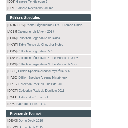
[DB2]
Genèse Ténébreuse 2
[DR1]
Sombre Révélation Volume 1
Editions Spéciales
[L5DD-FRS]
Decks Légendaires 5D's : Promos Chibis
[AC19]
Calendrier de l'Avent 2019
[LC06]
Collection Légendaire de Kaiba
[NKRT]
Table Ronde du Chevalier Noble
[LC05]
Collection Légendaire 5d's
[LC04]
Collection Légendaire 4 : Le Monde de Joey
[LC03]
Collection Légendaire 3 : Le Monde de Yugi
[H5SE]
Edition Spéciale Arsenal Mystérieux 5
[HASE]
Edition Spéciale Arsenal Mystérieux
[DPC5]
Collection Pack du Duelliste 2011
[DPCT]
Collection Pack du Duelliste 2011
[TWED]
Edition du Crépuscule
[DPK]
Pack du Duelliste GX
Promos de Tournoi
[DEM3]
Demo Deck 2016
[DEM2]
Demo Deck 2015