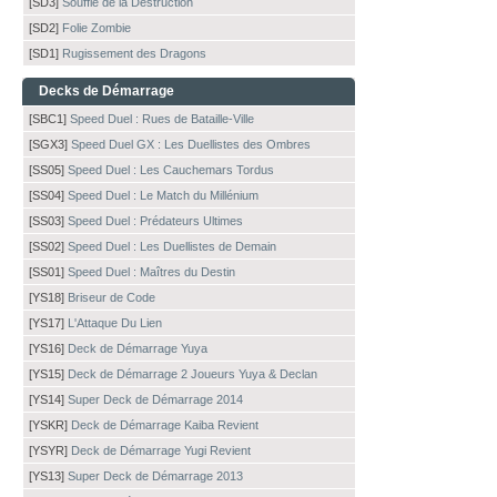
[SD3]
Souffle de la Destruction
[SD2]
Folie Zombie
[SD1]
Rugissement des Dragons
Decks de Démarrage
[SBC1]
Speed Duel : Rues de Bataille-Ville
[SGX3]
Speed Duel GX : Les Duellistes des Ombres
[SS05]
Speed Duel : Les Cauchemars Tordus
[SS04]
Speed Duel : Le Match du Millénium
[SS03]
Speed Duel : Prédateurs Ultimes
[SS02]
Speed Duel : Les Duellistes de Demain
[SS01]
Speed Duel : Maîtres du Destin
[YS18]
Briseur de Code
[YS17]
L'Attaque Du Lien
[YS16]
Deck de Démarrage Yuya
[YS15]
Deck de Démarrage 2 Joueurs Yuya & Declan
[YS14]
Super Deck de Démarrage 2014
[YSKR]
Deck de Démarrage Kaiba Revient
[YSYR]
Deck de Démarrage Yugi Revient
[YS13]
Super Deck de Démarrage 2013