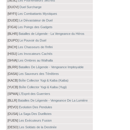
[SESL]
Les Pourfendeurs Secrets
[DUOV]
Duel Surcharge
[MYFI]
Les Combattants Mystiques
[DUDE]
Le Dévastateur de Duel
[FIGA]
Les Poings des Gadgets
[BLHR]
Batailles de Légende - La Vengeance du Héros
[DUPO]
Le Pouvoir du Duel
[INCH]
Les Chasseurs de l’Infini
[HISU]
Les Invocateurs Cachés
[SHVA]
Les Ombres au Walhalla
[BLRR]
Batailles De Légende - Vengeance Impitoyable
[DASA]
Les Sauveurs des Ténèbres
[KACB]
Boîte Collector Yugi & Kaiba (Kaiba)
[YUCB]
Boîte Collector Yugi & Kaiba (Yugi)
[SPWA]
L'Esprit des Guerriers
[BLLR]
Batailles De Légende - Vengeance De La Lumière
[PEVO]
Evolution Des Pendules
[DUSA]
La Saga Des Duellistes
[FUEN]
Les Exécuteurs Fusion
[DESO]
Les Soldats de la Destinée