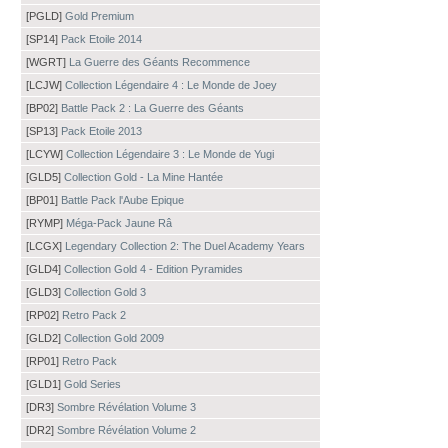
[PGLD]
Gold Premium
[SP14]
Pack Etoile 2014
[WGRT]
La Guerre des Géants Recommence
[LCJW]
Collection Légendaire 4 : Le Monde de Joey
[BP02]
Battle Pack 2 : La Guerre des Géants
[SP13]
Pack Etoile 2013
[LCYW]
Collection Légendaire 3 : Le Monde de Yugi
[GLD5]
Collection Gold - La Mine Hantée
[BP01]
Battle Pack l'Aube Epique
[RYMP]
Méga-Pack Jaune Râ
[LCGX]
Legendary Collection 2: The Duel Academy Years
[GLD4]
Collection Gold 4 - Edition Pyramides
[GLD3]
Collection Gold 3
[RP02]
Retro Pack 2
[GLD2]
Collection Gold 2009
[RP01]
Retro Pack
[GLD1]
Gold Series
[DR3]
Sombre Révélation Volume 3
[DR2]
Sombre Révélation Volume 2