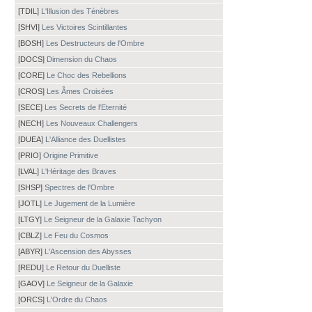
[TDIL]
L'Illusion des Ténèbres
[SHVI]
Les Victoires Scintillantes
[BOSH]
Les Destructeurs de l'Ombre
[DOCS]
Dimension du Chaos
[CORE]
Le Choc des Rebellions
[CROS]
Les Âmes Croisées
[SECE]
Les Secrets de l'Eternité
[NECH]
Les Nouveaux Challengers
[DUEA]
L'Alliance des Duellistes
[PRIO]
Origine Primitive
[LVAL]
L'Héritage des Braves
[SHSP]
Spectres de l'Ombre
[JOTL]
Le Jugement de la Lumière
[LTGY]
Le Seigneur de la Galaxie Tachyon
[CBLZ]
Le Feu du Cosmos
[ABYR]
L'Ascension des Abysses
[REDU]
Le Retour du Duelliste
[GAOV]
Le Seigneur de la Galaxie
[ORCS]
L'Ordre du Chaos