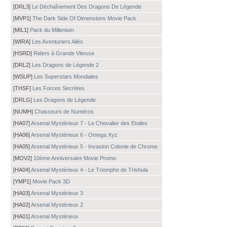
[DRL3]
Le Déchaînement Des Dragons De Légende
[MVP1]
The Dark Side Of Dimensions Movie Pack
[MIL1]
Pack du Millenium
[WIRA]
Les Aventuriers Ailés
[HSRD]
Riders à Grande Vitesse
[DRL2]
Les Dragons de Légende 2
[WSUP]
Les Superstars Mondiales
[THSF]
Les Forces Secrètes
[DRLG]
Les Dragons de Légende
[NUMH]
Chasseurs de Numéros
[HA07]
Arsenal Mystérieux 7 - Le Chevalier des Etoiles
[HA06]
Arsenal Mystérieux 6 - Omega Xyz
[HA05]
Arsenal Mystérieux 5 - Invasion Colonie de Chrome
[MOV2]
10ème Anniversaire Movie Promo
[HA04]
Arsenal Mystérieux 4 - Le Triomphe de Trishula
[YMP1]
Movie Pack 3D
[HA03]
Arsenal Mystérieux 3
[HA02]
Arsenal Mystérieux 2
[HA01]
Arsenal Mystérieux