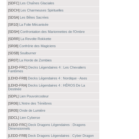
[SDFC]
Les Chaînes Glaciales
[SDCH]
Les Charmeuses Spirituelles
[SDSA]
Les Bêtes Sacrées
[SR10]
La Folie Mécanisée
[SDSH]
Confrontation des Marionnettes de l'Ombre
[SDRR]
La Revolte Rokkette
[SR08]
Confrérie des Magiciens
[SDSB]
Soulburner
[SR07]
La Horde de Zombies
[LEHD-FRC]
Decks Légendaires 4 : Les Chevaliers
Fantômes
[LEHD-FRB]
Decks Légendaires 4 : Nordique - Ases
[LEHD-FRA]
Decks Légendaires 4 : HÉROS De La
Destinée
[SDPL]
Lien Pouvoircodeur
[SR06]
L'Antre des Ténèbres
[SR05]
Onde de Lumière
[SDCL]
Lien Cyberse
[LEDD-FRC]
Deck Dragons Légendaires : Dragons
Dimensionnels
[LEDD-FRB]
Deck Dragons Légendaires : Cyber Dragon