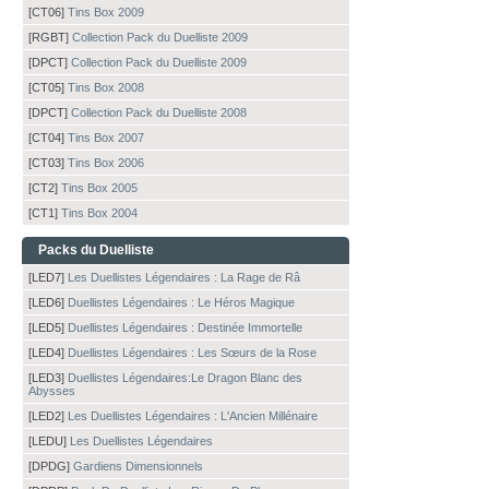
[CT06]
Tins Box 2009
[RGBT]
Collection Pack du Duelliste 2009
[DPCT]
Collection Pack du Duelliste 2009
[CT05]
Tins Box 2008
[DPCT]
Collection Pack du Duelliste 2008
[CT04]
Tins Box 2007
[CT03]
Tins Box 2006
[CT2]
Tins Box 2005
[CT1]
Tins Box 2004
Packs du Duelliste
[LED7]
Les Duellistes Légendaires : La Rage de Râ
[LED6]
Duellistes Légendaires : Le Héros Magique
[LED5]
Duellistes Légendaires : Destinée Immortelle
[LED4]
Duellistes Légendaires : Les Sœurs de la Rose
[LED3]
Duellistes Légendaires:Le Dragon Blanc des
Abysses
[LED2]
Les Duellistes Légendaires : L'Ancien Millénaire
[LEDU]
Les Duellistes Légendaires
[DPDG]
Gardiens Dimensionnels