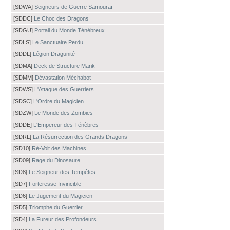
[SDWA]
Seigneurs de Guerre Samouraï
[SDDC]
Le Choc des Dragons
[SDGU]
Portail du Monde Ténébreux
[SDLS]
Le Sanctuaire Perdu
[SDDL]
Légion Dragunité
[SDMA]
Deck de Structure Marik
[SDMM]
Dévastation Méchabot
[SDWS]
L'Attaque des Guerriers
[SDSC]
L'Ordre du Magicien
[SDZW]
Le Monde des Zombies
[SDDE]
L'Empereur des Ténèbres
[SDRL]
La Résurrection des Grands Dragons
[SD10]
Ré-Volt des Machines
[SD09]
Rage du Dinosaure
[SD8]
Le Seigneur des Tempêtes
[SD7]
Forteresse Invincible
[SD6]
Le Jugement du Magicien
[SD5]
Triomphe du Guerrier
[SD4]
La Fureur des Profondeurs