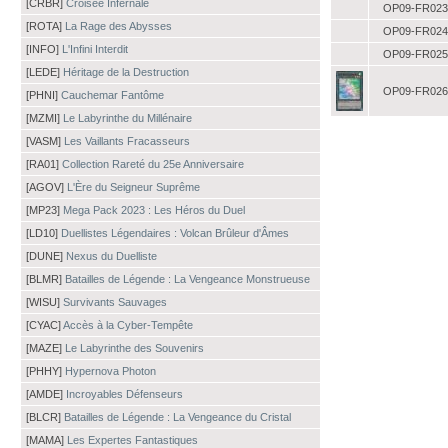
[CRBR]
Croisée Infernale
OP09-FR023
[ROTA]
La Rage des Abysses
OP09-FR024
[INFO]
L'Infini Interdit
OP09-FR025
[LEDE]
Héritage de la Destruction
OP09-FR026
[PHNI]
Cauchemar Fantôme
[MZMI]
Le Labyrinthe du Millénaire
[VASM]
Les Vaillants Fracasseurs
[RA01]
Collection Rareté du 25e Anniversaire
[AGOV]
L'Ère du Seigneur Suprême
[MP23]
Mega Pack 2023 : Les Héros du Duel
[LD10]
Duellistes Légendaires : Volcan Brûleur d'Âmes
[DUNE]
Nexus du Duelliste
[BLMR]
Batailles de Légende : La Vengeance Monstrueuse
[WISU]
Survivants Sauvages
[CYAC]
Accès à la Cyber-Tempête
[MAZE]
Le Labyrinthe des Souvenirs
[PHHY]
Hypernova Photon
[AMDE]
Incroyables Défenseurs
[BLCR]
Batailles de Légende : La Vengeance du Cristal
[MAMA]
Les Expertes Fantastiques