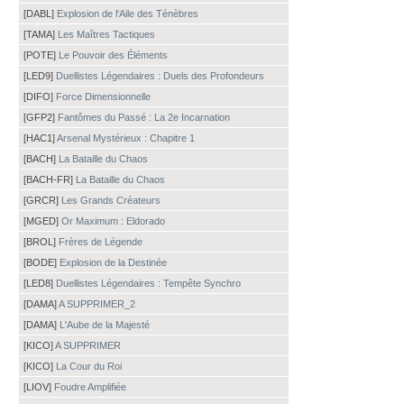
[DABL]
Explosion de l'Aile des Ténèbres
[TAMA]
Les Maîtres Tactiques
[POTE]
Le Pouvoir des Éléments
[LED9]
Duellistes Légendaires : Duels des Profondeurs
[DIFO]
Force Dimensionnelle
[GFP2]
Fantômes du Passé : La 2e Incarnation
[HAC1]
Arsenal Mystérieux : Chapitre 1
[BACH]
La Bataille du Chaos
[BACH-FR]
La Bataille du Chaos
[GRCR]
Les Grands Créateurs
[MGED]
Or Maximum : Eldorado
[BROL]
Frères de Légende
[BODE]
Explosion de la Destinée
[LED8]
Duellistes Légendaires : Tempête Synchro
[DAMA]
A SUPPRIMER_2
[DAMA]
L'Aube de la Majesté
[KICO]
A SUPPRIMER
[KICO]
La Cour du Roi
[LIOV]
Foudre Amplifiée