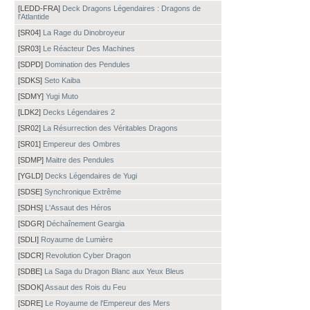
[LEDD-FRA]
Deck Dragons Légendaires : Dragons de
l'Atlantide
[SR04]
La Rage du Dinobroyeur
[SR03]
Le Réacteur Des Machines
[SDPD]
Domination des Pendules
[SDKS]
Seto Kaiba
[SDMY]
Yugi Muto
[LDK2]
Decks Légendaires 2
[SR02]
La Résurrection des Véritables Dragons
[SR01]
Empereur des Ombres
[SDMP]
Maitre des Pendules
[YGLD]
Decks Légendaires de Yugi
[SDSE]
Synchronique Extrême
[SDHS]
L'Assaut des Héros
[SDGR]
Déchaînement Geargia
[SDLI]
Royaume de Lumière
[SDCR]
Revolution Cyber Dragon
[SDBE]
La Saga du Dragon Blanc aux Yeux Bleus
[SDOK]
Assaut des Rois du Feu
[SDRE]
Le Royaume de l'Empereur des Mers