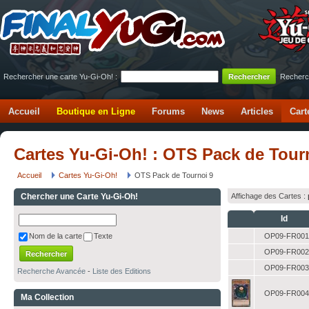
Rechercher une carte Yu-Gi-Oh! :
Recherc
Accueil
Boutique en Ligne
Forums
News
Articles
Cart
Cartes Yu-Gi-Oh! : OTS Pack de Tour
Accueil
Cartes Yu-Gi-Oh!
OTS Pack de Tournoi 9
Chercher une Carte Yu-Gi-Oh!
Affichage des Cartes :
Id
OP09-FR001
Nom de la carte
Texte
OP09-FR002
OP09-FR003
Recherche Avancée
-
Liste des Editions
OP09-FR004
Ma Collection