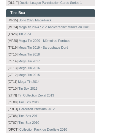
[DL1-F]
Duelist League Participation Cards Series 1
Tins Box
[MP25]
Boîte 2025 Méga-Pack
[MP24]
Mega-tin 2024 : 25e Anniversaire: Miroirs du Duel
[TN23]
Tin 2023
[MP20]
Mega Tin 2020 - Mémoires Perdues
[TN19]
Mega Tin 2019 - Sarcophage Doré
[CT15]
Mega Tin 2018
[CT14]
Mega Tin 2017
[CT13]
Mega Tin 2016
[CT12]
Mega Tin 2015
[CT11]
Mega Tin 2014
[CT10]
Tin Box 2013
[ZTIN]
Tin Collection Zexal 2013
[CT09]
Tins Box 2012
[PRC1]
Collection Premium 2012
[CT08]
Tins Box 2011
[CT07]
Tins Box 2010
[DPCT]
Collection Pack du Duelliste 2010