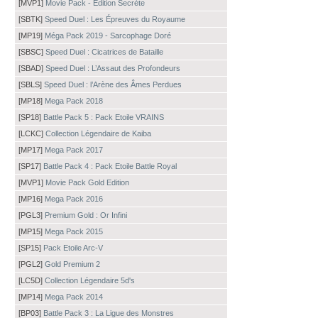
[MVP1]
Movie Pack - Édition Secrète
[SBTK]
Speed Duel : Les Épreuves du Royaume
[MP19]
Méga Pack 2019 - Sarcophage Doré
[SBSC]
Speed Duel : Cicatrices de Bataille
[SBAD]
Speed Duel : L’Assaut des Profondeurs
[SBLS]
Speed Duel : l’Arène des Âmes Perdues
[MP18]
Mega Pack 2018
[SP18]
Battle Pack 5 : Pack Etoile VRAINS
[LCKC]
Collection Légendaire de Kaiba
[MP17]
Mega Pack 2017
[SP17]
Battle Pack 4 : Pack Etoile Battle Royal
[MVP1]
Movie Pack Gold Edition
[MP16]
Mega Pack 2016
[PGL3]
Premium Gold : Or Infini
[MP15]
Mega Pack 2015
[SP15]
Pack Etoile Arc-V
[PGL2]
Gold Premium 2
[LC5D]
Collection Légendaire 5d's
[MP14]
Mega Pack 2014
[BP03]
Battle Pack 3 : La Ligue des Monstres