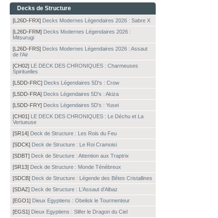
Decks de Structure
[L26D-FRX]
Decks Modernes Légendaires 2026 : Sabre X
[L26D-FRM]
Decks Modernes Légendaires 2026 :
Mitsurugi
[L26D-FRS]
Decks Modernes Légendaires 2026 : Assaut
de l'Air
[CH02]
LE DECK DES CHRONIQUES : Charmeuses
Spirituelles
[L5DD-FRC]
Decks Légendaires 5D's : Crow
[L5DD-FRA]
Decks Légendaires 5D's : Akiza
[L5DD-FRY]
Decks Légendaires 5D's : Yusei
[CH01]
LE DECK DES CHRONIQUES : Le Déchu et La
Vertueuse
[SR14]
Deck de Structure : Les Rois du Feu
[SDCK]
Deck de Structure : Le Roi Cramoisi
[SDBT]
Deck de Structure : Attention aux Traptrix
[SR13]
Deck de Structure : Monde Ténébreux
[SDCB]
Deck de Structure : Légende des Bêtes Cristallines
[SDAZ]
Deck de Structure : L'Assaut d'Albaz
[EGO1]
Dieux Egyptiens : Obelisk le Tourmenteur
[EGS1]
Dieux Egyptiens : Slifer le Dragon du Ciel