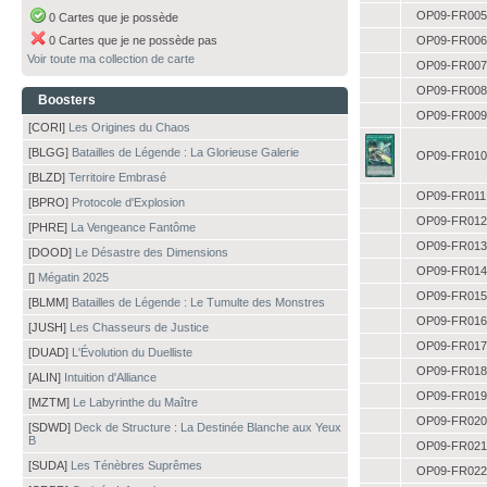
OP09-FR005
0 Cartes que je possède
0 Cartes que je ne possède pas
OP09-FR006
Voir toute ma collection de carte
OP09-FR007
OP09-FR008
Boosters
OP09-FR009
[CORI]
Les Origines du Chaos
[BLGG]
Batailles de Légende : La Glorieuse Galerie
OP09-FR010
[BLZD]
Territoire Embrasé
OP09-FR011
[BPRO]
Protocole d'Explosion
OP09-FR012
[PHRE]
La Vengeance Fantôme
OP09-FR013
[DOOD]
Le Désastre des Dimensions
OP09-FR014
[]
Mégatin 2025
OP09-FR015
[BLMM]
Batailles de Légende : Le Tumulte des Monstres
OP09-FR016
[JUSH]
Les Chasseurs de Justice
OP09-FR017
[DUAD]
L'Évolution du Duelliste
OP09-FR018
[ALIN]
Intuition d'Alliance
OP09-FR019
[MZTM]
Le Labyrinthe du Maître
OP09-FR020
[SDWD]
Deck de Structure : La Destinée Blanche aux Yeux
B
OP09-FR021
[SUDA]
Les Ténèbres Suprêmes
OP09-FR022