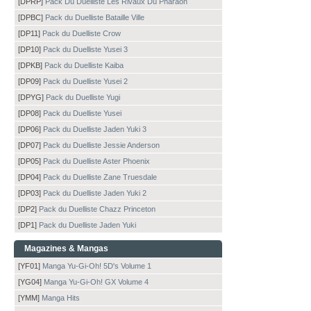
[DPRP]
Pack Du Duelliste Les Rivaux Du Pharaon
[DPBC]
Pack du Duelliste Bataille Ville
[DP11]
Pack du Duelliste Crow
[DP10]
Pack du Duelliste Yusei 3
[DPKB]
Pack du Duelliste Kaiba
[DP09]
Pack du Duelliste Yusei 2
[DPYG]
Pack du Duelliste Yugi
[DP08]
Pack du Duelliste Yusei
[DP06]
Pack du Duelliste Jaden Yuki 3
[DP07]
Pack du Duelliste Jessie Anderson
[DP05]
Pack du Duelliste Aster Phoenix
[DP04]
Pack du Duelliste Zane Truesdale
[DP03]
Pack du Duelliste Jaden Yuki 2
[DP2]
Pack du Duelliste Chazz Princeton
[DP1]
Pack du Duelliste Jaden Yuki
Magazines & Mangas
[YF01]
Manga Yu-Gi-Oh! 5D's Volume 1
[YG04]
Manga Yu-Gi-Oh! GX Volume 4
[YMM]
Manga Hits