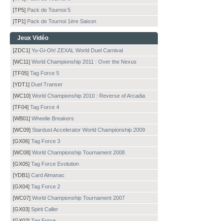
[TP5]
Pack de Tournoi 5
[TP1]
Pack de Tournoi 1ère Saison
Jeux Vidéo
[ZDC1]
Yu-Gi-Oh! ZEXAL World Duel Carnival
[WC11]
World Championship 2011 : Over the Nexus
[TF05]
Tag Force 5
[YDT1]
Duel Transer
[WC10]
World Championship 2010 : Reverse of Arcadia
[TF04]
Tag Force 4
[WB01]
Wheelie Breakers
[WC09]
Stardust Accelerator World Championship 2009
[GX06]
Tag Force 3
[WC08]
World Championship Tournament 2008
[GX05]
Tag Force Evolution
[YDB1]
Card Almanac
[GX04]
Tag Force 2
[WC07]
World Championship Tournament 2007
[GX03]
Spirit Caller
[GX02]
Tag Force