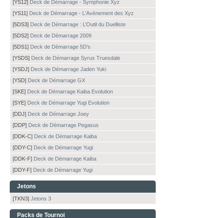
[YS12]
Deck de Démarrage - Symphonie Xyz
[YS11]
Deck de Démarrage - L'Avènement des Xyz
[5DS3]
Deck de Démarrage : L’Outil du Duelliste
[5DS2]
Deck de Démarrage 2009
[5DS1]
Deck de Démarrage 5D's
[YSDS]
Deck de Démarrage Syrus Truesdale
[YSDJ]
Deck de Démarrage Jaden Yuki
[YSD]
Deck de Démarrage GX
[SKE]
Deck de Démarrage Kaiba Evolution
[SYE]
Deck de Démarrage Yugi Evolution
[DDJ]
Deck de Démarrage Joey
[DDP]
Deck de Démarrage Pegasus
[DDK-C]
Deck de Démarrage Kaiba
[DDY-C]
Deck de Démarrage Yugi
[DDK-F]
Deck de Démarrage Kaiba
[DDY-F]
Deck de Démarrage Yugi
Jetons
[TKN3]
Jetons 3
Packs de Tournoi