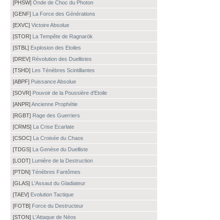
[PHSW]
Onde de Choc du Photon
[GENF]
La Force des Générations
[EXVC]
Victoire Absolue
[STOR]
La Tempête de Ragnarök
[STBL]
Explosion des Etoiles
[DREV]
Révolution des Duellistes
[TSHD]
Les Ténèbres Scintillantes
[ABPF]
Puissance Absolue
[SOVR]
Pouvoir de la Poussière d'Etoile
[ANPR]
Ancienne Prophétie
[RGBT]
Rage des Guerriers
[CRMS]
La Crise Ecarlate
[CSOC]
La Croisée du Chaos
[TDGS]
La Genèse du Duelliste
[LODT]
Lumière de la Destruction
[PTDN]
Ténèbres Fantômes
[GLAS]
L'Assaut du Gladiateur
[TAEV]
Evolution Tactique
[FOTB]
Force du Destructeur
[STON]
L'Attaque de Néos