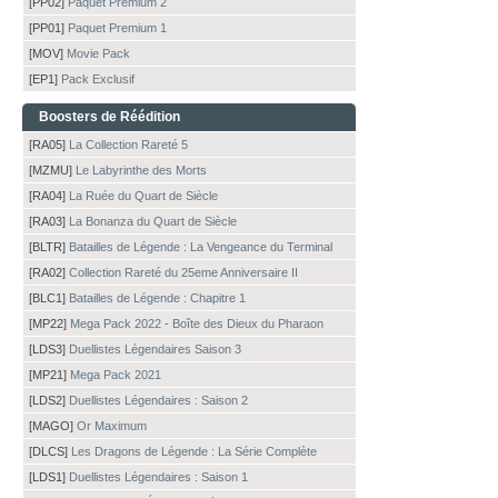
[PP02]
Paquet Premium 2
[PP01]
Paquet Premium 1
[MOV]
Movie Pack
[EP1]
Pack Exclusif
Boosters de Réédition
[RA05]
La Collection Rareté 5
[MZMU]
Le Labyrinthe des Morts
[RA04]
La Ruée du Quart de Siècle
[RA03]
La Bonanza du Quart de Siècle
[BLTR]
Batailles de Légende : La Vengeance du Terminal
[RA02]
Collection Rareté du 25eme Anniversaire II
[BLC1]
Batailles de Légende : Chapitre 1
[MP22]
Mega Pack 2022 - Boîte des Dieux du Pharaon
[LDS3]
Duellistes Légendaires Saison 3
[MP21]
Mega Pack 2021
[LDS2]
Duellistes Légendaires : Saison 2
[MAGO]
Or Maximum
[DLCS]
Les Dragons de Légende : La Série Complète
[LDS1]
Duellistes Légendaires : Saison 1