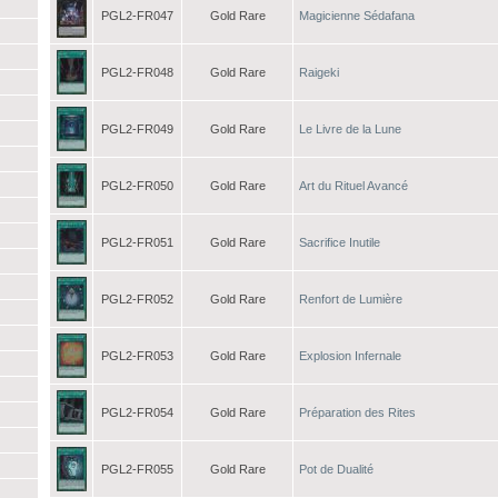
PGL2-FR047
Gold Rare
Magicienne Sédafana
PGL2-FR048
Gold Rare
Raigeki
PGL2-FR049
Gold Rare
Le Livre de la Lune
PGL2-FR050
Gold Rare
Art du Rituel Avancé
PGL2-FR051
Gold Rare
Sacrifice Inutile
PGL2-FR052
Gold Rare
Renfort de Lumière
PGL2-FR053
Gold Rare
Explosion Infernale
PGL2-FR054
Gold Rare
Préparation des Rites
PGL2-FR055
Gold Rare
Pot de Dualité