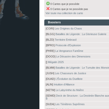
0 Cartes que je possède
0 Cartes que je ne possède pas
Voir toute ma collection de carte
Boosters
[CORI]
Les Origines du Chaos
[BLGG]
Batailles de Légende : La Glorieuse Galerie
[BLZD]
Territoire Embrasé
[BPRO]
Protocole d'Explosion
[PHRE]
La Vengeance Fantôme
[DOOD]
Le Désastre des Dimensions
[]
Mégatin 2025
[BLMM]
Batailles de Légende : Le Tumulte des Monst
[JUSH]
Les Chasseurs de Justice
[DUAD]
L'Évolution du Duelliste
[ALIN]
Intuition d'Alliance
[MZTM]
Le Labyrinthe du Maître
[SDWD]
Deck de Structure : La Destinée Blanche au
B
[SUDA]
Les Ténèbres Suprêmes