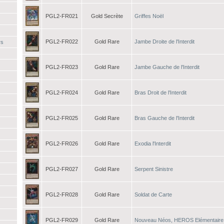
PGL2-FR021
Gold Secrète
Griffes Noël
PGL2-FR022
Gold Rare
Jambe Droite de l'Interdit
rs
PGL2-FR023
Gold Rare
Jambe Gauche de l'Interdit
PGL2-FR024
Gold Rare
Bras Droit de l'Interdit
PGL2-FR025
Gold Rare
Bras Gauche de l'Interdit
PGL2-FR026
Gold Rare
Exodia l'Interdit
PGL2-FR027
Gold Rare
Serpent Sinistre
PGL2-FR028
Gold Rare
Soldat de Carte
PGL2-FR029
Gold Rare
Nouveau Néos, HEROS Elémentaire