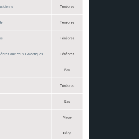
bsidienne
Ténèbres
le
Ténèbres
os
Ténèbres
nèbres aux Yeux Galactiques
Ténèbres
Eau
Ténèbres
Eau
Magie
Piège