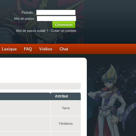
Pseudo :
Mot de passe :
Mot de passe oublié ?
-
Créer un compte
Lexique
FAQ
Vidéos
Chat
Attribut
Terre
Ténèbres