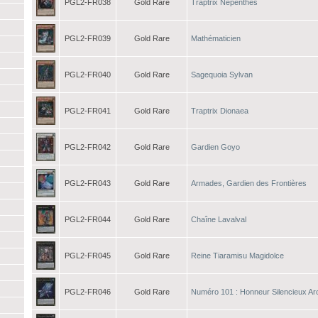
PGL2-FR038
Gold Rare
Traptrix Nepenthes
PGL2-FR039
Gold Rare
Mathématicien
PGL2-FR040
Gold Rare
Sagequoia Sylvan
PGL2-FR041
Gold Rare
Traptrix Dionaea
PGL2-FR042
Gold Rare
Gardien Goyo
PGL2-FR043
Gold Rare
Armades, Gardien des Frontières
PGL2-FR044
Gold Rare
Chaîne Lavalval
PGL2-FR045
Gold Rare
Reine Tiaramisu Magidolce
PGL2-FR046
Gold Rare
Numéro 101 : Honneur Silencieux Ar