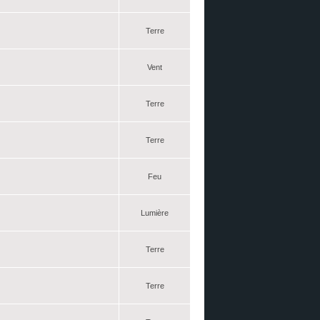
Terre
Vent
Terre
Terre
Feu
Lumière
Terre
Terre