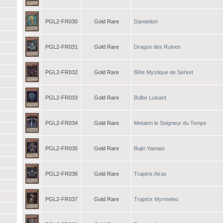
PGL2-FR030
Gold Rare
Dandelion
PGL2-FR031
Gold Rare
Dragon des Ruines
PGL2-FR032
Gold Rare
Bête Mystique de Serket
PGL2-FR033
Gold Rare
Bulbe Luisant
PGL2-FR034
Gold Rare
Metaion le Seigneur du Temps
PGL2-FR035
Gold Rare
Bujin Yamato
PGL2-FR036
Gold Rare
Traptrix Atrax
PGL2-FR037
Gold Rare
Traptrix Myrmeleo