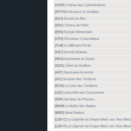
[CDIP]
L'Impact des Cyberténèbres
[POTD]
Puissance du Duelliste
[EOJ]
Ennemi du Bien
[SOI]
L'Ombre de l'Infini
[EEN]
Energie Elémentaire
[CRV]
Révolution Cybernétique
[TLM]
Le Millénaire Perdu
[FET]
Eternité Brûlante
[RDS]
Avènement du Destin
[SOD]
L'Âme du Duelliste
[AST]
Sanctuaire Ancestral
[IOC]
Invasion des Ténèbres
[DCR]
La Crise des Ténèbres
[LDC]
Labyrinthe des Cauchemars
[SDP]
Serviteur du Pharaon
[MDM]
Le Maître des Magies
[MRD]
Métal Raiders
[LDD-C]
La Légende du Dragon Blanc aux Yeux Bleu
[LDD-F]
La Légende du Dragon Blanc aux Yeux Bleu