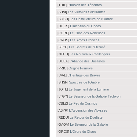
[TDIL]
L'Illusion des Ténèbres
[SHVI]
Les Victoires Scintillantes
[BOSH]
Les Destructeurs de l'Ombre
[DOCS]
Dimension du Chaos
[CORE]
Le Choc des Rebellions
[CROS]
Les Âmes Croisées
[SECE]
Les Secrets de l'Eternité
[NECH]
Les Nouveaux Challengers
[DUEA]
L'Alliance des Duellistes
[PRIO]
Origine Primitive
[LVAL]
L'Héritage des Braves
[SHSP]
Spectres de l'Ombre
[JOTL]
Le Jugement de la Lumière
[LTGY]
Le Seigneur de la Galaxie Tachyon
[CBLZ]
Le Feu du Cosmos
[ABYR]
L'Ascension des Abysses
[REDU]
Le Retour du Duelliste
[GAOV]
Le Seigneur de la Galaxie
[ORCS]
L'Ordre du Chaos