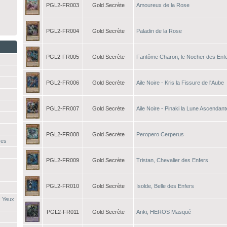
PGL2-FR003
Gold Secrète
Amoureux de la Rose
PGL2-FR004
Gold Secrète
Paladin de la Rose
PGL2-FR005
Gold Secrète
Fantôme Charon, le Nocher des Enf
PGL2-FR006
Gold Secrète
Aile Noire - Kris la Fissure de l'Aube
PGL2-FR007
Gold Secrète
Aile Noire - Pinaki la Lune Ascendant
PGL2-FR008
Gold Secrète
Peropero Cerperus
res
PGL2-FR009
Gold Secrète
Tristan, Chevalier des Enfers
PGL2-FR010
Gold Secrète
Isolde, Belle des Enfers
x Yeux
PGL2-FR011
Gold Secrète
Anki, HEROS Masqué