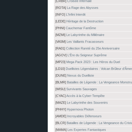
[CRBR]
Croisée Infernale
[ROTA]
La Rage des Abysses
[INFO]
L'Infini Interdit
[LEDE]
Héritage de la Destruction
[PHNI]
Cauchemar Fantôme
[MZMI]
Le Labyrinthe du Millénaire
[VASM]
Les Vaillants Fracasseurs
[RA01]
Collection Rareté du 25e Anniversaire
[AGOV]
L'Ère du Seigneur Suprême
[MP23]
Mega Pack 2023 : Les Héros du Duel
[LD10]
Duellistes Légendaires : Volcan Brûleur d'Âme
[DUNE]
Nexus du Duelliste
[BLMR]
Batailles de Légende : La Vengeance Monstr
[WISU]
Survivants Sauvages
[CYAC]
Accès à la Cyber-Tempête
[MAZE]
Le Labyrinthe des Souvenirs
[PHHY]
Hypernova Photon
[AMDE]
Incroyables Défenseurs
[BLCR]
Batailles de Légende : La Vengeance du Crist
[MAMA]
Les Expertes Fantastiques