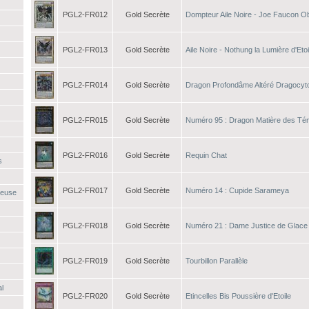
PGL2-FR012
Gold Secrète
Dompteur Aile Noire - Joe Faucon O
PGL2-FR013
Gold Secrète
Aile Noire - Nothung la Lumière d'Etoi
PGL2-FR014
Gold Secrète
Dragon Profondâme Altéré Dragocyt
PGL2-FR015
Gold Secrète
Numéro 95 : Dragon Matière des Té
PGL2-FR016
Gold Secrète
Requin Chat
s
PGL2-FR017
Gold Secrète
Numéro 14 : Cupide Sarameya
ueuse
PGL2-FR018
Gold Secrète
Numéro 21 : Dame Justice de Glace
PGL2-FR019
Gold Secrète
Tourbillon Parallèle
al
PGL2-FR020
Gold Secrète
Etincelles Bis Poussière d'Etoile