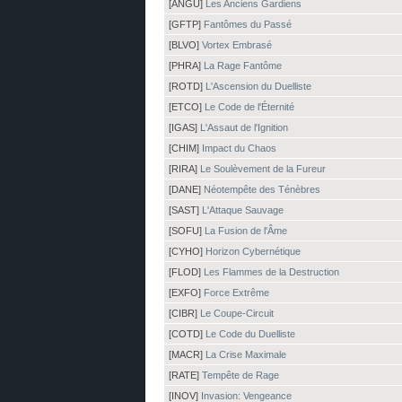
[ANGU]
Les Anciens Gardiens
[GFTP]
Fantômes du Passé
[BLVO]
Vortex Embrasé
[PHRA]
La Rage Fantôme
[ROTD]
L'Ascension du Duelliste
[ETCO]
Le Code de l'Éternité
[IGAS]
L'Assaut de l'Ignition
[CHIM]
Impact du Chaos
[RIRA]
Le Soulèvement de la Fureur
[DANE]
Néotempête des Ténèbres
[SAST]
L'Attaque Sauvage
[SOFU]
La Fusion de l'Âme
[CYHO]
Horizon Cybernétique
[FLOD]
Les Flammes de la Destruction
[EXFO]
Force Extrême
[CIBR]
Le Coupe-Circuit
[COTD]
Le Code du Duelliste
[MACR]
La Crise Maximale
[RATE]
Tempête de Rage
[INOV]
Invasion: Vengeance