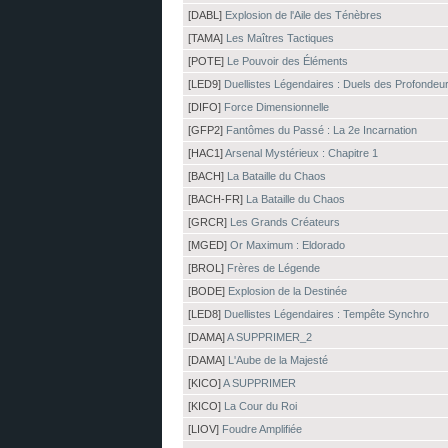
[DABL]
Explosion de l'Aile des Ténèbres
[TAMA]
Les Maîtres Tactiques
[POTE]
Le Pouvoir des Éléments
[LED9]
Duellistes Légendaires : Duels des Profondeu
[DIFO]
Force Dimensionnelle
[GFP2]
Fantômes du Passé : La 2e Incarnation
[HAC1]
Arsenal Mystérieux : Chapitre 1
[BACH]
La Bataille du Chaos
[BACH-FR]
La Bataille du Chaos
[GRCR]
Les Grands Créateurs
[MGED]
Or Maximum : Eldorado
[BROL]
Frères de Légende
[BODE]
Explosion de la Destinée
[LED8]
Duellistes Légendaires : Tempête Synchro
[DAMA]
A SUPPRIMER_2
[DAMA]
L'Aube de la Majesté
[KICO]
A SUPPRIMER
[KICO]
La Cour du Roi
[LIOV]
Foudre Amplifiée