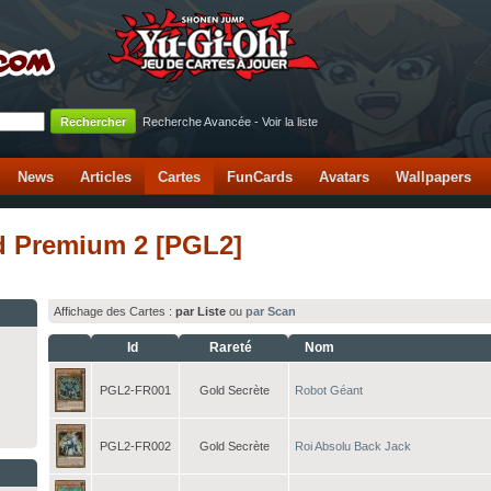
Recherche Avancée
-
Voir la liste
News
Articles
Cartes
FunCards
Avatars
Wallpapers
ld Premium 2 [PGL2]
Affichage des Cartes :
par Liste
ou
par Scan
Id
Rareté
Nom
PGL2-FR001
Gold Secrète
Robot Géant
PGL2-FR002
Gold Secrète
Roi Absolu Back Jack