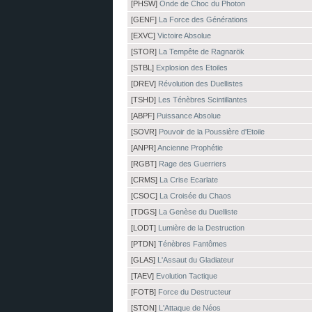
[PHSW]
Onde de Choc du Photon
[GENF]
La Force des Générations
[EXVC]
Victoire Absolue
[STOR]
La Tempête de Ragnarök
[STBL]
Explosion des Etoiles
[DREV]
Révolution des Duellistes
[TSHD]
Les Ténèbres Scintillantes
[ABPF]
Puissance Absolue
[SOVR]
Pouvoir de la Poussière d'Etoile
[ANPR]
Ancienne Prophétie
[RGBT]
Rage des Guerriers
[CRMS]
La Crise Ecarlate
[CSOC]
La Croisée du Chaos
[TDGS]
La Genèse du Duelliste
[LODT]
Lumière de la Destruction
[PTDN]
Ténèbres Fantômes
[GLAS]
L'Assaut du Gladiateur
[TAEV]
Evolution Tactique
[FOTB]
Force du Destructeur
[STON]
L'Attaque de Néos