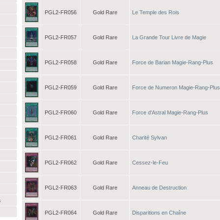
PGL2-FR056
Gold Rare
Le Temple des Rois
PGL2-FR057
Gold Rare
La Grande Tour Livre de Magie
PGL2-FR058
Gold Rare
Force de Barian Magie-Rang-Plus
PGL2-FR059
Gold Rare
Force de Numeron Magie-Rang-Plus
PGL2-FR060
Gold Rare
Force d'Astral Magie-Rang-Plus
PGL2-FR061
Gold Rare
Charité Sylvan
PGL2-FR062
Gold Rare
Cessez-le-Feu
PGL2-FR063
Gold Rare
Anneau de Destruction
s
s
PGL2-FR064
Gold Rare
Disparitions en Chaîne