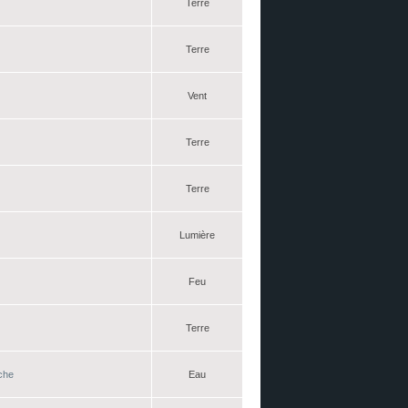
Terre
Terre
Vent
Terre
Terre
Lumière
Feu
Terre
che
Eau