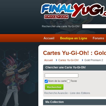
Rechercher une carte Yu-Gi-Oh! :
Accueil
Boutique en Ligne
Forums
Cartes Yu-Gi-Oh! : Go
Accueil
Cartes Yu-Gi-Oh!
Gold Premium 2
Chercher une Carte Yu-Gi-Oh!
Nom de la carte
Texte
Recherche Avancée
-
Liste des Editions
Ma Collection