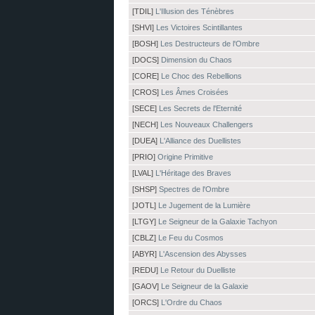
[TDIL]
L'Illusion des Ténèbres
[SHVI]
Les Victoires Scintillantes
[BOSH]
Les Destructeurs de l'Ombre
[DOCS]
Dimension du Chaos
[CORE]
Le Choc des Rebellions
[CROS]
Les Âmes Croisées
[SECE]
Les Secrets de l'Eternité
[NECH]
Les Nouveaux Challengers
[DUEA]
L'Alliance des Duellistes
[PRIO]
Origine Primitive
[LVAL]
L'Héritage des Braves
[SHSP]
Spectres de l'Ombre
[JOTL]
Le Jugement de la Lumière
[LTGY]
Le Seigneur de la Galaxie Tachyon
[CBLZ]
Le Feu du Cosmos
[ABYR]
L'Ascension des Abysses
[REDU]
Le Retour du Duelliste
[GAOV]
Le Seigneur de la Galaxie
[ORCS]
L'Ordre du Chaos