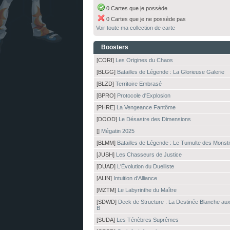
0 Cartes que je possède
0 Cartes que je ne possède pas
Voir toute ma collection de carte
Boosters
[CORI]
Les Origines du Chaos
[BLGG]
Batailles de Légende : La Glorieuse Galerie
[BLZD]
Territoire Embrasé
[BPRO]
Protocole d'Explosion
[PHRE]
La Vengeance Fantôme
[DOOD]
Le Désastre des Dimensions
[]
Mégatin 2025
[BLMM]
Batailles de Légende : Le Tumulte des Monst
[JUSH]
Les Chasseurs de Justice
[DUAD]
L'Évolution du Duelliste
[ALIN]
Intuition d'Alliance
[MZTM]
Le Labyrinthe du Maître
[SDWD]
Deck de Structure : La Destinée Blanche au
B
[SUDA]
Les Ténèbres Suprêmes