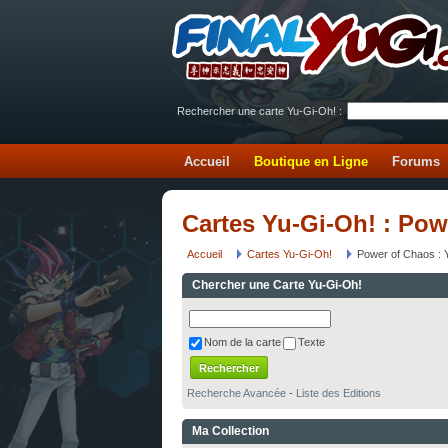
Rechercher une carte Yu-Gi-Oh! :
Accueil
Boutique en Ligne
Forums
Cartes Yu-Gi-Oh! : Pow
Accueil
Cartes Yu-Gi-Oh!
Power of Chaos : Y
Chercher une Carte Yu-Gi-Oh!
Nom de la carte
Texte
Recherche Avancée
-
Liste des Editions
Ma Collection