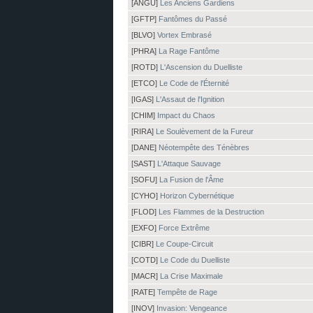
[ANGU]
Les Anciens Gardiens
[GFTP]
Fantômes du Passé
[BLVO]
Vortex Embrasé
[PHRA]
La Rage Fantôme
[ROTD]
L'Ascension du Duelliste
[ETCO]
Le Code de l'Éternité
[IGAS]
L'Assaut de l'Ignition
[CHIM]
Impact du Chaos
[RIRA]
Le Soulèvement de la Fureur
[DANE]
Néotempête des Ténèbres
[SAST]
L'Attaque Sauvage
[SOFU]
La Fusion de l'Âme
[CYHO]
Horizon Cybernétique
[FLOD]
Les Flammes de la Destruction
[EXFO]
Force Extrême
[CIBR]
Le Coupe-Circuit
[COTD]
Le Code du Duelliste
[MACR]
La Crise Maximale
[RATE]
Tempête de Rage
[INOV]
Invasion: Vengeance