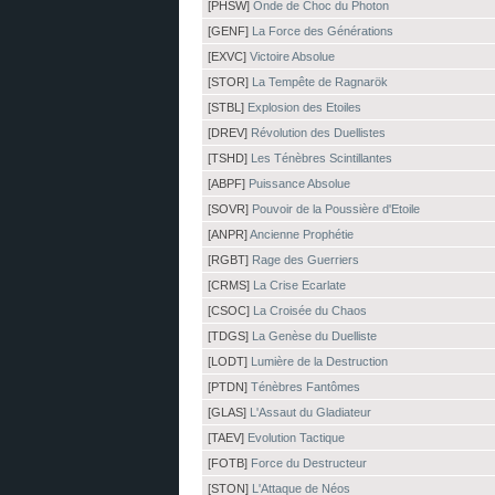
[PHSW]
Onde de Choc du Photon
[GENF]
La Force des Générations
[EXVC]
Victoire Absolue
[STOR]
La Tempête de Ragnarök
[STBL]
Explosion des Etoiles
[DREV]
Révolution des Duellistes
[TSHD]
Les Ténèbres Scintillantes
[ABPF]
Puissance Absolue
[SOVR]
Pouvoir de la Poussière d'Etoile
[ANPR]
Ancienne Prophétie
[RGBT]
Rage des Guerriers
[CRMS]
La Crise Ecarlate
[CSOC]
La Croisée du Chaos
[TDGS]
La Genèse du Duelliste
[LODT]
Lumière de la Destruction
[PTDN]
Ténèbres Fantômes
[GLAS]
L'Assaut du Gladiateur
[TAEV]
Evolution Tactique
[FOTB]
Force du Destructeur
[STON]
L'Attaque de Néos