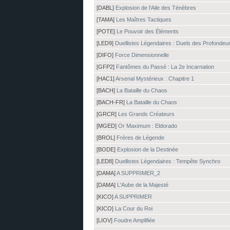
[DABL]
Explosion de l'Aile des Ténèbres
[TAMA]
Les Maîtres Tactiques
[POTE]
Le Pouvoir des Éléments
[LED9]
Duellistes Légendaires : Duels des Profondeu
[DIFO]
Force Dimensionnelle
[GFP2]
Fantômes du Passé : La 2e Incarnation
[HAC1]
Arsenal Mystérieux : Chapitre 1
[BACH]
La Bataille du Chaos
[BACH-FR]
La Bataille du Chaos
[GRCR]
Les Grands Créateurs
[MGED]
Or Maximum : Eldorado
[BROL]
Frères de Légende
[BODE]
Explosion de la Destinée
[LED8]
Duellistes Légendaires : Tempête Synchro
[DAMA]
A SUPPRIMER_2
[DAMA]
L'Aube de la Majesté
[KICO]
A SUPPRIMER
[KICO]
La Cour du Roi
[LIOV]
Foudre Amplifiée