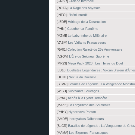
[CRBR]
Croisée Infernale
[ROTA]
La Rage des Abysses
[INFO]
L'Infini Interdit
[LEDE]
Héritage de la Destruction
[PHNI]
Cauchemar Fantôme
[MZMI]
Le Labyrinthe du Millénaire
[VASM]
Les Vaillants Fracasseurs
[RA01]
Collection Rareté du 25e Anniversaire
[AGOV]
L'Ère du Seigneur Suprême
[MP23]
Mega Pack 2023 : Les Héros du Duel
[LD10]
Duellistes Légendaires : Volcan Brûleur d'Âme
[DUNE]
Nexus du Duelliste
[BLMR]
Batailles de Légende : La Vengeance Monstr
[WISU]
Survivants Sauvages
[CYAC]
Accès à la Cyber-Tempête
[MAZE]
Le Labyrinthe des Souvenirs
[PHHY]
Hypernova Photon
[AMDE]
Incroyables Défenseurs
[BLCR]
Batailles de Légende : La Vengeance du Crist
[MAMA]
Les Expertes Fantastiques