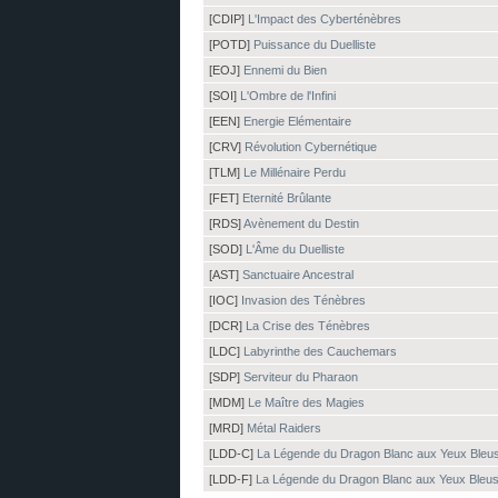
[CDIP]
L'Impact des Cyberténèbres
[POTD]
Puissance du Duelliste
[EOJ]
Ennemi du Bien
[SOI]
L'Ombre de l'Infini
[EEN]
Energie Elémentaire
[CRV]
Révolution Cybernétique
[TLM]
Le Millénaire Perdu
[FET]
Eternité Brûlante
[RDS]
Avènement du Destin
[SOD]
L'Âme du Duelliste
[AST]
Sanctuaire Ancestral
[IOC]
Invasion des Ténèbres
[DCR]
La Crise des Ténèbres
[LDC]
Labyrinthe des Cauchemars
[SDP]
Serviteur du Pharaon
[MDM]
Le Maître des Magies
[MRD]
Métal Raiders
[LDD-C]
La Légende du Dragon Blanc aux Yeux Bleu
[LDD-F]
La Légende du Dragon Blanc aux Yeux Bleu