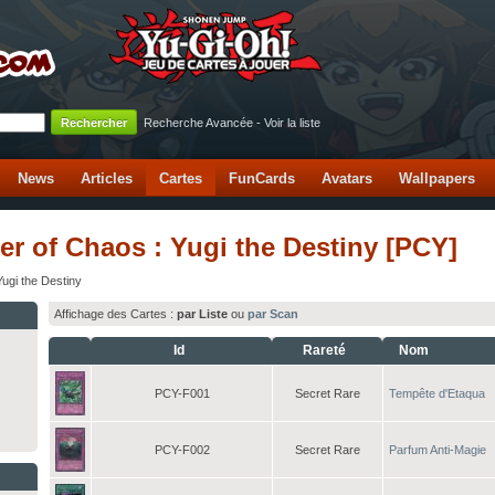
Recherche Avancée
-
Voir la liste
News
Articles
Cartes
FunCards
Avatars
Wallpapers
er of Chaos : Yugi the Destiny [PCY]
ugi the Destiny
Affichage des Cartes :
par Liste
ou
par Scan
Id
Rareté
Nom
PCY-F001
Secret Rare
Tempête d'Etaqua
PCY-F002
Secret Rare
Parfum Anti-Magie