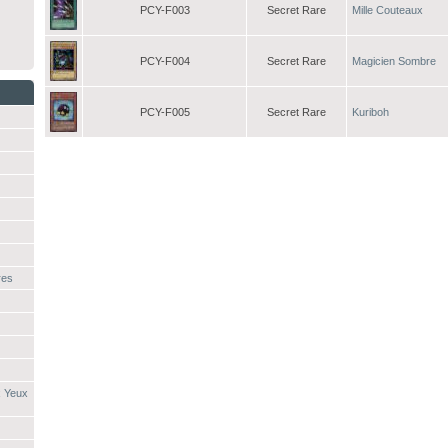
PCY-F003
Secret Rare
Mille Couteaux
PCY-F004
Secret Rare
Magicien Sombre
PCY-F005
Secret Rare
Kuriboh
res
x Yeux