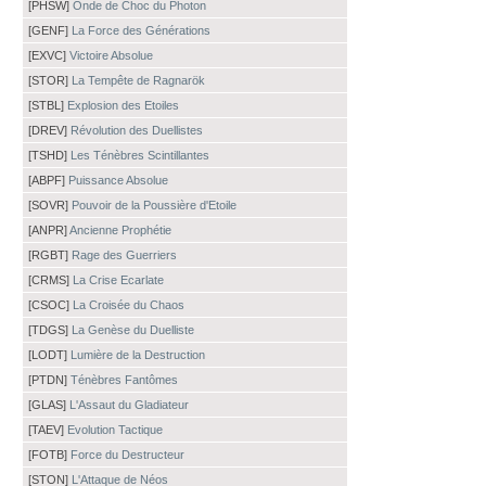
[PHSW]
Onde de Choc du Photon
[GENF]
La Force des Générations
[EXVC]
Victoire Absolue
[STOR]
La Tempête de Ragnarök
[STBL]
Explosion des Etoiles
[DREV]
Révolution des Duellistes
[TSHD]
Les Ténèbres Scintillantes
[ABPF]
Puissance Absolue
[SOVR]
Pouvoir de la Poussière d'Etoile
[ANPR]
Ancienne Prophétie
[RGBT]
Rage des Guerriers
[CRMS]
La Crise Ecarlate
[CSOC]
La Croisée du Chaos
[TDGS]
La Genèse du Duelliste
[LODT]
Lumière de la Destruction
[PTDN]
Ténèbres Fantômes
[GLAS]
L'Assaut du Gladiateur
[TAEV]
Evolution Tactique
[FOTB]
Force du Destructeur
[STON]
L'Attaque de Néos