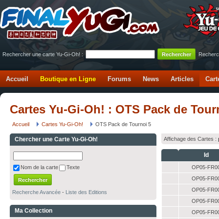
Rechercher une carte Yu-Gi-Oh! :
Recherc
Accueil
Boutique en Ligne
Forums
News
Articles
Cart
Cartes Yu-Gi-Oh! : OTS Pack de Tour
Accueil
Cartes Yu-Gi-Oh!
OTS Pack de Tournoi 5
Chercher une Carte Yu-Gi-Oh!
Affichage des Cartes :
Id
OP05-FR0
Nom de la carte
Texte
OP05-FR0
OP05-FR0
Recherche Avancée
-
Liste des Editions
OP05-FR0
Ma Collection
OP05-FR0