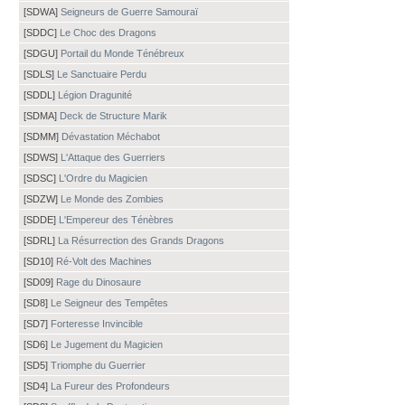
[SDWA]
Seigneurs de Guerre Samouraï
[SDDC]
Le Choc des Dragons
[SDGU]
Portail du Monde Ténébreux
[SDLS]
Le Sanctuaire Perdu
[SDDL]
Légion Dragunité
[SDMA]
Deck de Structure Marik
[SDMM]
Dévastation Méchabot
[SDWS]
L'Attaque des Guerriers
[SDSC]
L'Ordre du Magicien
[SDZW]
Le Monde des Zombies
[SDDE]
L'Empereur des Ténèbres
[SDRL]
La Résurrection des Grands Dragons
[SD10]
Ré-Volt des Machines
[SD09]
Rage du Dinosaure
[SD8]
Le Seigneur des Tempêtes
[SD7]
Forteresse Invincible
[SD6]
Le Jugement du Magicien
[SD5]
Triomphe du Guerrier
[SD4]
La Fureur des Profondeurs