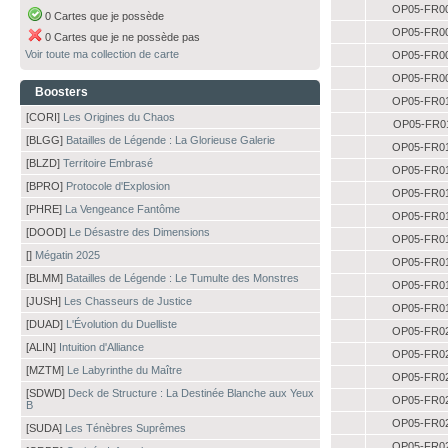
OP05-FR0
0 Cartes que je possède
OP05-FR0
0 Cartes que je ne possède pas
Voir toute ma collection de carte
OP05-FR0
OP05-FR0
Boosters
OP05-FR0
[CORI]
Les Origines du Chaos
OP05-FR0
[BLGG]
Batailles de Légende : La Glorieuse Galerie
OP05-FR0
[BLZD]
Territoire Embrasé
OP05-FR0
[BPRO]
Protocole d'Explosion
OP05-FR0
[PHRE]
La Vengeance Fantôme
OP05-FR0
[DOOD]
Le Désastre des Dimensions
OP05-FR0
[]
Mégatin 2025
OP05-FR0
[BLMM]
Batailles de Légende : Le Tumulte des Monstres
OP05-FR0
[JUSH]
Les Chasseurs de Justice
OP05-FR0
[DUAD]
L'Évolution du Duelliste
OP05-FR0
[ALIN]
Intuition d'Alliance
OP05-FR0
[MZTM]
Le Labyrinthe du Maître
OP05-FR0
[SDWD]
Deck de Structure : La Destinée Blanche aux Yeux
OP05-FR0
B
OP05-FR0
[SUDA]
Les Ténèbres Suprêmes
OP05-FR0