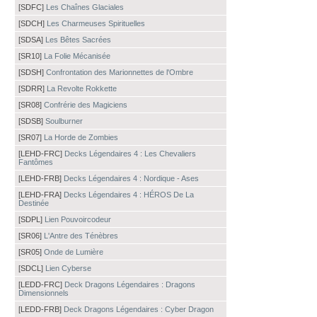
[SDFC]
Les Chaînes Glaciales
[SDCH]
Les Charmeuses Spirituelles
[SDSA]
Les Bêtes Sacrées
[SR10]
La Folie Mécanisée
[SDSH]
Confrontation des Marionnettes de l'Ombre
[SDRR]
La Revolte Rokkette
[SR08]
Confrérie des Magiciens
[SDSB]
Soulburner
[SR07]
La Horde de Zombies
[LEHD-FRC]
Decks Légendaires 4 : Les Chevaliers
Fantômes
[LEHD-FRB]
Decks Légendaires 4 : Nordique - Ases
[LEHD-FRA]
Decks Légendaires 4 : HÉROS De La
Destinée
[SDPL]
Lien Pouvoircodeur
[SR06]
L'Antre des Ténèbres
[SR05]
Onde de Lumière
[SDCL]
Lien Cyberse
[LEDD-FRC]
Deck Dragons Légendaires : Dragons
Dimensionnels
[LEDD-FRB]
Deck Dragons Légendaires : Cyber Dragon