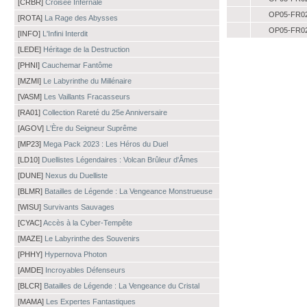
[CRBR]
Croisée Infernale
OP05-FR0
[ROTA]
La Rage des Abysses
OP05-FR0
[INFO]
L'Infini Interdit
[LEDE]
Héritage de la Destruction
[PHNI]
Cauchemar Fantôme
[MZMI]
Le Labyrinthe du Millénaire
[VASM]
Les Vaillants Fracasseurs
[RA01]
Collection Rareté du 25e Anniversaire
[AGOV]
L'Ère du Seigneur Suprême
[MP23]
Mega Pack 2023 : Les Héros du Duel
[LD10]
Duellistes Légendaires : Volcan Brûleur d'Âmes
[DUNE]
Nexus du Duelliste
[BLMR]
Batailles de Légende : La Vengeance Monstrueuse
[WISU]
Survivants Sauvages
[CYAC]
Accès à la Cyber-Tempête
[MAZE]
Le Labyrinthe des Souvenirs
[PHHY]
Hypernova Photon
[AMDE]
Incroyables Défenseurs
[BLCR]
Batailles de Légende : La Vengeance du Cristal
[MAMA]
Les Expertes Fantastiques