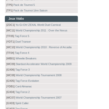
[TP5]
Pack de Tournoi 5
[TP1]
Pack de Tournoi 1ère Saison
Jeux Vidéo
[ZDC1]
Yu-Gi-Oh! ZEXAL World Duel Carnival
[WC11]
World Championship 2011 : Over the Nexus
[TF05]
Tag Force 5
[YDT1]
Duel Transer
[WC10]
World Championship 2010 : Reverse of Arcadia
[TF04]
Tag Force 4
[WB01]
Wheelie Breakers
[WC09]
Stardust Accelerator World Championship 2009
[GX06]
Tag Force 3
[WC08]
World Championship Tournament 2008
[GX05]
Tag Force Evolution
[YDB1]
Card Almanac
[GX04]
Tag Force 2
[WC07]
World Championship Tournament 2007
[GX03]
Spirit Caller
[GX02]
Tag Force