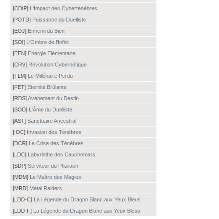
[CDIP]
L'Impact des Cyberténèbres
[POTD]
Puissance du Duelliste
[EOJ]
Ennemi du Bien
[SOI]
L'Ombre de l'Infini
[EEN]
Energie Elémentaire
[CRV]
Révolution Cybernétique
[TLM]
Le Millénaire Perdu
[FET]
Eternité Brûlante
[RDS]
Avènement du Destin
[SOD]
L'Âme du Duelliste
[AST]
Sanctuaire Ancestral
[IOC]
Invasion des Ténèbres
[DCR]
La Crise des Ténèbres
[LDC]
Labyrinthe des Cauchemars
[SDP]
Serviteur du Pharaon
[MDM]
Le Maître des Magies
[MRD]
Métal Raiders
[LDD-C]
La Légende du Dragon Blanc aux Yeux Bleus
[LDD-F]
La Légende du Dragon Blanc aux Yeux Bleus