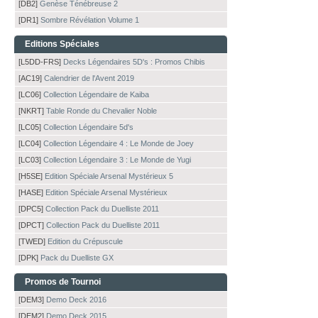
[DB2]
Genèse Ténébreuse 2
[DR1]
Sombre Révélation Volume 1
Editions Spéciales
[L5DD-FRS]
Decks Légendaires 5D's : Promos Chibis
[AC19]
Calendrier de l'Avent 2019
[LC06]
Collection Légendaire de Kaiba
[NKRT]
Table Ronde du Chevalier Noble
[LC05]
Collection Légendaire 5d's
[LC04]
Collection Légendaire 4 : Le Monde de Joey
[LC03]
Collection Légendaire 3 : Le Monde de Yugi
[H5SE]
Edition Spéciale Arsenal Mystérieux 5
[HASE]
Edition Spéciale Arsenal Mystérieux
[DPC5]
Collection Pack du Duelliste 2011
[DPCT]
Collection Pack du Duelliste 2011
[TWED]
Edition du Crépuscule
[DPK]
Pack du Duelliste GX
Promos de Tournoi
[DEM3]
Demo Deck 2016
[DEM2]
Demo Deck 2015