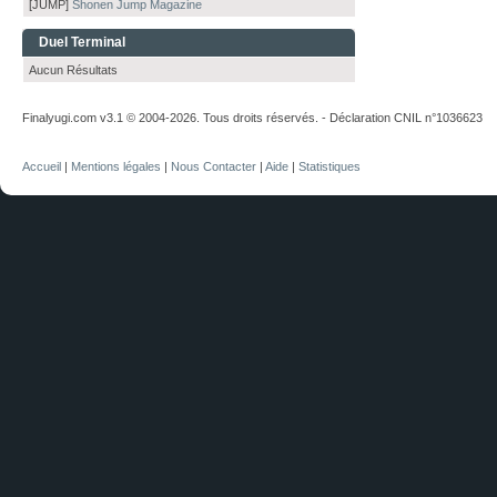
[JUMP]
Shonen Jump Magazine
Duel Terminal
Aucun Résultats
Finalyugi.com v3.1 © 2004-2026. Tous droits réservés. - Déclaration CNIL n°1036623
Accueil
|
Mentions légales
|
Nous Contacter
|
Aide
|
Statistiques