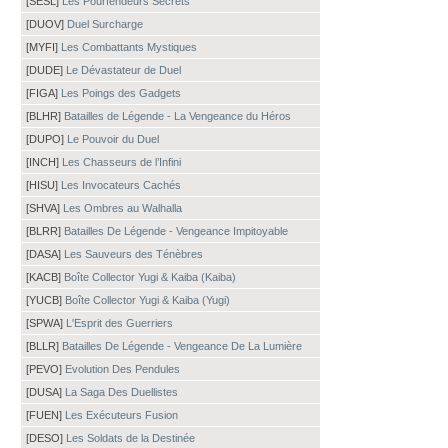
[SESL]
Les Pourfendeurs Secrets
[DUOV]
Duel Surcharge
[MYFI]
Les Combattants Mystiques
[DUDE]
Le Dévastateur de Duel
[FIGA]
Les Poings des Gadgets
[BLHR]
Batailles de Légende - La Vengeance du Héros
[DUPO]
Le Pouvoir du Duel
[INCH]
Les Chasseurs de l’Infini
[HISU]
Les Invocateurs Cachés
[SHVA]
Les Ombres au Walhalla
[BLRR]
Batailles De Légende - Vengeance Impitoyable
[DASA]
Les Sauveurs des Ténèbres
[KACB]
Boîte Collector Yugi & Kaiba (Kaiba)
[YUCB]
Boîte Collector Yugi & Kaiba (Yugi)
[SPWA]
L'Esprit des Guerriers
[BLLR]
Batailles De Légende - Vengeance De La Lumière
[PEVO]
Evolution Des Pendules
[DUSA]
La Saga Des Duellistes
[FUEN]
Les Exécuteurs Fusion
[DESO]
Les Soldats de la Destinée