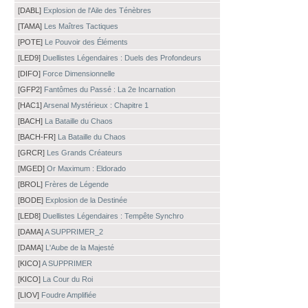
[DABL]
Explosion de l'Aile des Ténèbres
[TAMA]
Les Maîtres Tactiques
[POTE]
Le Pouvoir des Éléments
[LED9]
Duellistes Légendaires : Duels des Profondeurs
[DIFO]
Force Dimensionnelle
[GFP2]
Fantômes du Passé : La 2e Incarnation
[HAC1]
Arsenal Mystérieux : Chapitre 1
[BACH]
La Bataille du Chaos
[BACH-FR]
La Bataille du Chaos
[GRCR]
Les Grands Créateurs
[MGED]
Or Maximum : Eldorado
[BROL]
Frères de Légende
[BODE]
Explosion de la Destinée
[LED8]
Duellistes Légendaires : Tempête Synchro
[DAMA]
A SUPPRIMER_2
[DAMA]
L'Aube de la Majesté
[KICO]
A SUPPRIMER
[KICO]
La Cour du Roi
[LIOV]
Foudre Amplifiée