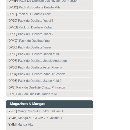
[DPRP]
Pack Du Duelliste Les Rivaux Du Pharaon
[DPBC]
Pack du Duelliste Bataille Ville
[DP11]
Pack du Duelliste Crow
[DP10]
Pack du Duelliste Yusei 3
[DPKB]
Pack du Duelliste Kaiba
[DP09]
Pack du Duelliste Yusei 2
[DPYG]
Pack du Duelliste Yugi
[DP08]
Pack du Duelliste Yusei
[DP06]
Pack du Duelliste Jaden Yuki 3
[DP07]
Pack du Duelliste Jessie Anderson
[DP05]
Pack du Duelliste Aster Phoenix
[DP04]
Pack du Duelliste Zane Truesdale
[DP03]
Pack du Duelliste Jaden Yuki 2
[DP2]
Pack du Duelliste Chazz Princeton
[DP1]
Pack du Duelliste Jaden Yuki
Magazines & Mangas
[YF01]
Manga Yu-Gi-Oh! 5D's Volume 1
[YG04]
Manga Yu-Gi-Oh! GX Volume 4
[YMM]
Manga Hits