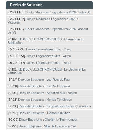
Decks de Structure
[L26D-FRX]
Decks Modernes Légendaires 2026 : Sabre X
[L26D-FRM]
Decks Modernes Légendaires 2026 :
Mitsurugi
[L26D-FRS]
Decks Modernes Légendaires 2026 : Assaut
de l'Air
[CH02]
LE DECK DES CHRONIQUES : Charmeuses
Spirituelles
[L5DD-FRC]
Decks Légendaires 5D's : Crow
[L5DD-FRA]
Decks Légendaires 5D's : Akiza
[L5DD-FRY]
Decks Légendaires 5D's : Yusei
[CH01]
LE DECK DES CHRONIQUES : Le Déchu et La
Vertueuse
[SR14]
Deck de Structure : Les Rois du Feu
[SDCK]
Deck de Structure : Le Roi Cramoisi
[SDBT]
Deck de Structure : Attention aux Traptrix
[SR13]
Deck de Structure : Monde Ténébreux
[SDCB]
Deck de Structure : Légende des Bêtes Cristallines
[SDAZ]
Deck de Structure : L'Assaut d'Albaz
[EGO1]
Dieux Egyptiens : Obelisk le Tourmenteur
[EGS1]
Dieux Egyptiens : Slifer le Dragon du Ciel