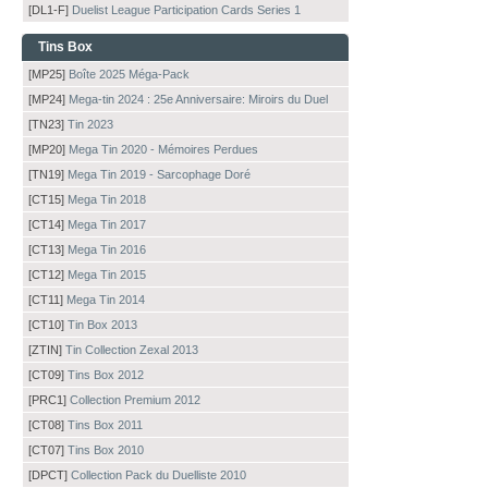
[DL1-F]
Duelist League Participation Cards Series 1
Tins Box
[MP25]
Boîte 2025 Méga-Pack
[MP24]
Mega-tin 2024 : 25e Anniversaire: Miroirs du Duel
[TN23]
Tin 2023
[MP20]
Mega Tin 2020 - Mémoires Perdues
[TN19]
Mega Tin 2019 - Sarcophage Doré
[CT15]
Mega Tin 2018
[CT14]
Mega Tin 2017
[CT13]
Mega Tin 2016
[CT12]
Mega Tin 2015
[CT11]
Mega Tin 2014
[CT10]
Tin Box 2013
[ZTIN]
Tin Collection Zexal 2013
[CT09]
Tins Box 2012
[PRC1]
Collection Premium 2012
[CT08]
Tins Box 2011
[CT07]
Tins Box 2010
[DPCT]
Collection Pack du Duelliste 2010