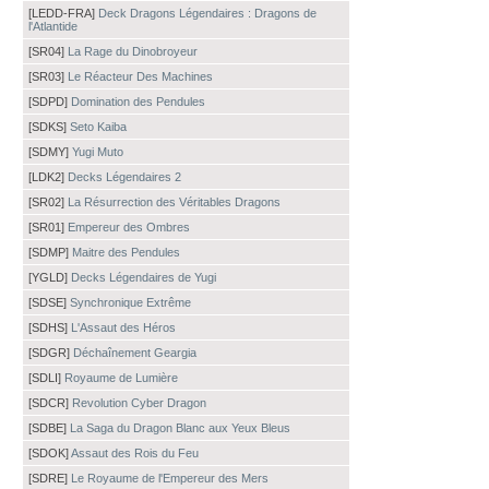
[LEDD-FRA]
Deck Dragons Légendaires : Dragons de
l'Atlantide
[SR04]
La Rage du Dinobroyeur
[SR03]
Le Réacteur Des Machines
[SDPD]
Domination des Pendules
[SDKS]
Seto Kaiba
[SDMY]
Yugi Muto
[LDK2]
Decks Légendaires 2
[SR02]
La Résurrection des Véritables Dragons
[SR01]
Empereur des Ombres
[SDMP]
Maitre des Pendules
[YGLD]
Decks Légendaires de Yugi
[SDSE]
Synchronique Extrême
[SDHS]
L'Assaut des Héros
[SDGR]
Déchaînement Geargia
[SDLI]
Royaume de Lumière
[SDCR]
Revolution Cyber Dragon
[SDBE]
La Saga du Dragon Blanc aux Yeux Bleus
[SDOK]
Assaut des Rois du Feu
[SDRE]
Le Royaume de l'Empereur des Mers