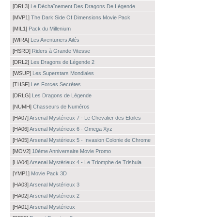
[DRL3]
Le Déchaînement Des Dragons De Légende
[MVP1]
The Dark Side Of Dimensions Movie Pack
[MIL1]
Pack du Millenium
[WIRA]
Les Aventuriers Ailés
[HSRD]
Riders à Grande Vitesse
[DRL2]
Les Dragons de Légende 2
[WSUP]
Les Superstars Mondiales
[THSF]
Les Forces Secrètes
[DRLG]
Les Dragons de Légende
[NUMH]
Chasseurs de Numéros
[HA07]
Arsenal Mystérieux 7 - Le Chevalier des Etoiles
[HA06]
Arsenal Mystérieux 6 - Omega Xyz
[HA05]
Arsenal Mystérieux 5 - Invasion Colonie de Chrome
[MOV2]
10ème Anniversaire Movie Promo
[HA04]
Arsenal Mystérieux 4 - Le Triomphe de Trishula
[YMP1]
Movie Pack 3D
[HA03]
Arsenal Mystérieux 3
[HA02]
Arsenal Mystérieux 2
[HA01]
Arsenal Mystérieux