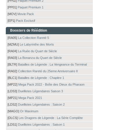
[PP02]
Paquet Premium 2
[PP01]
Paquet Premium 1
[MOV]
Movie Pack
[EP1]
Pack Exclusif
Boosters de Réédition
[RA05]
La Collection Rareté 5
[MZMU]
Le Labyrinthe des Morts
[RA04]
La Ruée du Quart de Siècle
[RA03]
La Bonanza du Quart de Siècle
[BLTR]
Batailles de Légende : La Vengeance du Terminal
[RA02]
Collection Rareté du 25eme Anniversaire II
[BLC1]
Batailles de Légende : Chapitre 1
[MP22]
Mega Pack 2022 - Boîte des Dieux du Pharaon
[LDS3]
Duellistes Légendaires Saison 3
[MP21]
Mega Pack 2021
[LDS2]
Duellistes Légendaires : Saison 2
[MAGO]
Or Maximum
[DLCS]
Les Dragons de Légende : La Série Complète
[LDS1]
Duellistes Légendaires : Saison 1