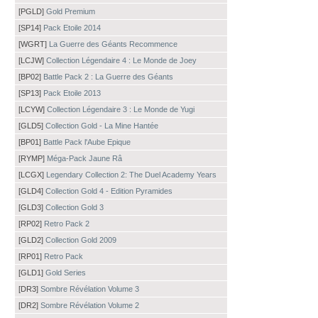
[PGLD]
Gold Premium
[SP14]
Pack Etoile 2014
[WGRT]
La Guerre des Géants Recommence
[LCJW]
Collection Légendaire 4 : Le Monde de Joey
[BP02]
Battle Pack 2 : La Guerre des Géants
[SP13]
Pack Etoile 2013
[LCYW]
Collection Légendaire 3 : Le Monde de Yugi
[GLD5]
Collection Gold - La Mine Hantée
[BP01]
Battle Pack l'Aube Epique
[RYMP]
Méga-Pack Jaune Râ
[LCGX]
Legendary Collection 2: The Duel Academy Years
[GLD4]
Collection Gold 4 - Edition Pyramides
[GLD3]
Collection Gold 3
[RP02]
Retro Pack 2
[GLD2]
Collection Gold 2009
[RP01]
Retro Pack
[GLD1]
Gold Series
[DR3]
Sombre Révélation Volume 3
[DR2]
Sombre Révélation Volume 2