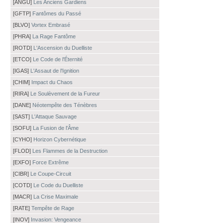
[ANGU]
Les Anciens Gardiens
[GFTP]
Fantômes du Passé
[BLVO]
Vortex Embrasé
[PHRA]
La Rage Fantôme
[ROTD]
L'Ascension du Duelliste
[ETCO]
Le Code de l'Éternité
[IGAS]
L'Assaut de l'Ignition
[CHIM]
Impact du Chaos
[RIRA]
Le Soulèvement de la Fureur
[DANE]
Néotempête des Ténèbres
[SAST]
L'Attaque Sauvage
[SOFU]
La Fusion de l'Âme
[CYHO]
Horizon Cybernétique
[FLOD]
Les Flammes de la Destruction
[EXFO]
Force Extrême
[CIBR]
Le Coupe-Circuit
[COTD]
Le Code du Duelliste
[MACR]
La Crise Maximale
[RATE]
Tempête de Rage
[INOV]
Invasion: Vengeance