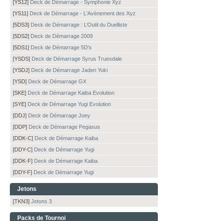
[YS12]
Deck de Démarrage - Symphonie Xyz
[YS11]
Deck de Démarrage - L'Avènement des Xyz
[5DS3]
Deck de Démarrage : L’Outil du Duelliste
[5DS2]
Deck de Démarrage 2009
[5DS1]
Deck de Démarrage 5D's
[YSDS]
Deck de Démarrage Syrus Truesdale
[YSDJ]
Deck de Démarrage Jaden Yuki
[YSD]
Deck de Démarrage GX
[SKE]
Deck de Démarrage Kaiba Evolution
[SYE]
Deck de Démarrage Yugi Evolution
[DDJ]
Deck de Démarrage Joey
[DDP]
Deck de Démarrage Pegasus
[DDK-C]
Deck de Démarrage Kaiba
[DDY-C]
Deck de Démarrage Yugi
[DDK-F]
Deck de Démarrage Kaiba
[DDY-F]
Deck de Démarrage Yugi
Jetons
[TKN3]
Jetons 3
Packs de Tournoi