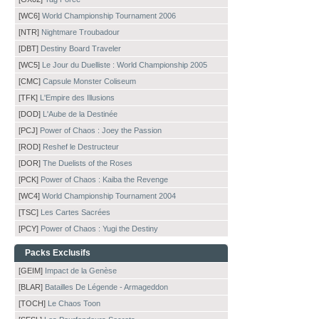
[WC6]
World Championship Tournament 2006
[NTR]
Nightmare Troubadour
[DBT]
Destiny Board Traveler
[WC5]
Le Jour du Duelliste : World Championship 2005
[CMC]
Capsule Monster Coliseum
[TFK]
L'Empire des Illusions
[DOD]
L'Aube de la Destinée
[PCJ]
Power of Chaos : Joey the Passion
[ROD]
Reshef le Destructeur
[DOR]
The Duelists of the Roses
[PCK]
Power of Chaos : Kaiba the Revenge
[WC4]
World Championship Tournament 2004
[TSC]
Les Cartes Sacrées
[PCY]
Power of Chaos : Yugi the Destiny
Packs Exclusifs
[GEIM]
Impact de la Genèse
[BLAR]
Batailles De Légende - Armageddon
[TOCH]
Le Chaos Toon