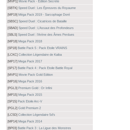
[MVP1]
Movie Pack - Édition Secrète
[SBTK]
Speed Duel : Les Épreuves du Royaume
[MP19]
Méga Pack 2019 - Sarcophage Doré
[SBSC]
Speed Duel : Cicatrices de Bataille
[SBAD]
Speed Duel : L’Assaut des Profondeurs
[SBLS]
Speed Duel : l’Arène des Âmes Perdues
[MP18]
Mega Pack 2018
[SP18]
Battle Pack 5 : Pack Etoile VRAINS
[LCKC]
Collection Légendaire de Kaiba
[MP17]
Mega Pack 2017
[SP17]
Battle Pack 4 : Pack Etoile Battle Royal
[MVP1]
Movie Pack Gold Edition
[MP16]
Mega Pack 2016
[PGL3]
Premium Gold : Or Infini
[MP15]
Mega Pack 2015
[SP15]
Pack Etoile Arc-V
[PGL2]
Gold Premium 2
[LC5D]
Collection Légendaire 5d's
[MP14]
Mega Pack 2014
[BP03]
Battle Pack 3 : La Ligue des Monstres