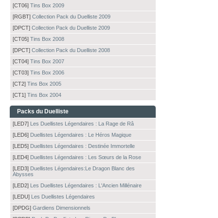
[CT06]
Tins Box 2009
[RGBT]
Collection Pack du Duelliste 2009
[DPCT]
Collection Pack du Duelliste 2009
[CT05]
Tins Box 2008
[DPCT]
Collection Pack du Duelliste 2008
[CT04]
Tins Box 2007
[CT03]
Tins Box 2006
[CT2]
Tins Box 2005
[CT1]
Tins Box 2004
Packs du Duelliste
[LED7]
Les Duellistes Légendaires : La Rage de Râ
[LED6]
Duellistes Légendaires : Le Héros Magique
[LED5]
Duellistes Légendaires : Destinée Immortelle
[LED4]
Duellistes Légendaires : Les Sœurs de la Rose
[LED3]
Duellistes Légendaires:Le Dragon Blanc des
Abysses
[LED2]
Les Duellistes Légendaires : L'Ancien Millénaire
[LEDU]
Les Duellistes Légendaires
[DPDG]
Gardiens Dimensionnels