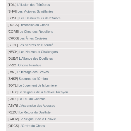
[TDIL]
L'Illusion des Ténèbres
[SHVI]
Les Victoires Scintillantes
[BOSH]
Les Destructeurs de l'Ombre
[DOCS]
Dimension du Chaos
[CORE]
Le Choc des Rebellions
[CROS]
Les Âmes Croisées
[SECE]
Les Secrets de l'Eternité
[NECH]
Les Nouveaux Challengers
[DUEA]
L'Alliance des Duellistes
[PRIO]
Origine Primitive
[LVAL]
L'Héritage des Braves
[SHSP]
Spectres de l'Ombre
[JOTL]
Le Jugement de la Lumière
[LTGY]
Le Seigneur de la Galaxie Tachyon
[CBLZ]
Le Feu du Cosmos
[ABYR]
L'Ascension des Abysses
[REDU]
Le Retour du Duelliste
[GAOV]
Le Seigneur de la Galaxie
[ORCS]
L'Ordre du Chaos