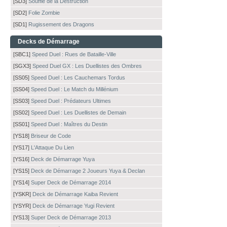
[SD3]
Souffle de la Destruction
[SD2]
Folie Zombie
[SD1]
Rugissement des Dragons
Decks de Démarrage
[SBC1]
Speed Duel : Rues de Bataille-Ville
[SGX3]
Speed Duel GX : Les Duellistes des Ombres
[SS05]
Speed Duel : Les Cauchemars Tordus
[SS04]
Speed Duel : Le Match du Millénium
[SS03]
Speed Duel : Prédateurs Ultimes
[SS02]
Speed Duel : Les Duellistes de Demain
[SS01]
Speed Duel : Maîtres du Destin
[YS18]
Briseur de Code
[YS17]
L'Attaque Du Lien
[YS16]
Deck de Démarrage Yuya
[YS15]
Deck de Démarrage 2 Joueurs Yuya & Declan
[YS14]
Super Deck de Démarrage 2014
[YSKR]
Deck de Démarrage Kaiba Revient
[YSYR]
Deck de Démarrage Yugi Revient
[YS13]
Super Deck de Démarrage 2013