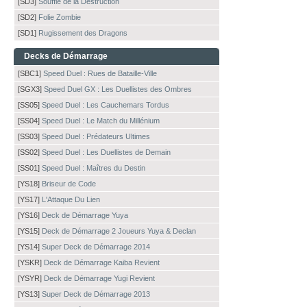
[SD3]
Souffle de la Destruction
[SD2]
Folie Zombie
[SD1]
Rugissement des Dragons
Decks de Démarrage
[SBC1]
Speed Duel : Rues de Bataille-Ville
[SGX3]
Speed Duel GX : Les Duellistes des Ombres
[SS05]
Speed Duel : Les Cauchemars Tordus
[SS04]
Speed Duel : Le Match du Millénium
[SS03]
Speed Duel : Prédateurs Ultimes
[SS02]
Speed Duel : Les Duellistes de Demain
[SS01]
Speed Duel : Maîtres du Destin
[YS18]
Briseur de Code
[YS17]
L'Attaque Du Lien
[YS16]
Deck de Démarrage Yuya
[YS15]
Deck de Démarrage 2 Joueurs Yuya & Declan
[YS14]
Super Deck de Démarrage 2014
[YSKR]
Deck de Démarrage Kaiba Revient
[YSYR]
Deck de Démarrage Yugi Revient
[YS13]
Super Deck de Démarrage 2013