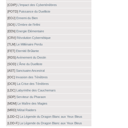
[CDIP]
L'Impact des Cyberténèbres
[POTD]
Puissance du Duelliste
[EOJ]
Ennemi du Bien
[SOI]
L'Ombre de l'Infini
[EEN]
Energie Elémentaire
[CRV]
Révolution Cybernétique
[TLM]
Le Millénaire Perdu
[FET]
Eternité Brûlante
[RDS]
Avènement du Destin
[SOD]
L'Âme du Duelliste
[AST]
Sanctuaire Ancestral
[IOC]
Invasion des Ténèbres
[DCR]
La Crise des Ténèbres
[LDC]
Labyrinthe des Cauchemars
[SDP]
Serviteur du Pharaon
[MDM]
Le Maître des Magies
[MRD]
Métal Raiders
[LDD-C]
La Légende du Dragon Blanc aux Yeux Bleus
[LDD-F]
La Légende du Dragon Blanc aux Yeux Bleus