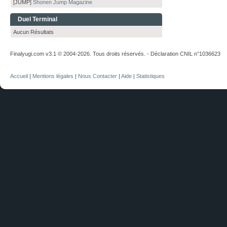
[JUMP]
Shonen Jump Magazine
Duel Terminal
Aucun Résultats
Finalyugi.com v3.1 © 2004-2026. Tous droits réservés. - Déclaration CNIL n°1036623
Accueil
|
Mentions légales
|
Nous Contacter
|
Aide
|
Statistiques