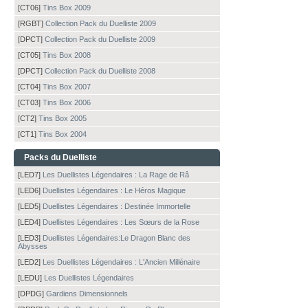
[CT06]
Tins Box 2009
[RGBT]
Collection Pack du Duelliste 2009
[DPCT]
Collection Pack du Duelliste 2009
[CT05]
Tins Box 2008
[DPCT]
Collection Pack du Duelliste 2008
[CT04]
Tins Box 2007
[CT03]
Tins Box 2006
[CT2]
Tins Box 2005
[CT1]
Tins Box 2004
Packs du Duelliste
[LED7]
Les Duellistes Légendaires : La Rage de Râ
[LED6]
Duellistes Légendaires : Le Héros Magique
[LED5]
Duellistes Légendaires : Destinée Immortelle
[LED4]
Duellistes Légendaires : Les Sœurs de la Rose
[LED3]
Duellistes Légendaires:Le Dragon Blanc des
Abysses
[LED2]
Les Duellistes Légendaires : L'Ancien Millénaire
[LEDU]
Les Duellistes Légendaires
[DPDG]
Gardiens Dimensionnels