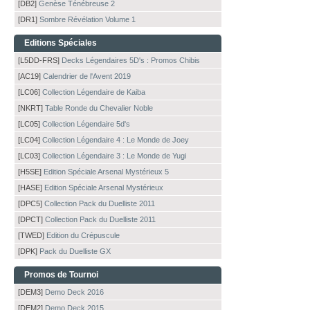
[DB2]
Genèse Ténébreuse 2
[DR1]
Sombre Révélation Volume 1
Editions Spéciales
[L5DD-FRS]
Decks Légendaires 5D's : Promos Chibis
[AC19]
Calendrier de l'Avent 2019
[LC06]
Collection Légendaire de Kaiba
[NKRT]
Table Ronde du Chevalier Noble
[LC05]
Collection Légendaire 5d's
[LC04]
Collection Légendaire 4 : Le Monde de Joey
[LC03]
Collection Légendaire 3 : Le Monde de Yugi
[H5SE]
Edition Spéciale Arsenal Mystérieux 5
[HASE]
Edition Spéciale Arsenal Mystérieux
[DPC5]
Collection Pack du Duelliste 2011
[DPCT]
Collection Pack du Duelliste 2011
[TWED]
Edition du Crépuscule
[DPK]
Pack du Duelliste GX
Promos de Tournoi
[DEM3]
Demo Deck 2016
[DEM2]
Demo Deck 2015