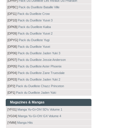
[DPRP]
Pack Du Duelliste Les Rivaux Du Pharaon
[DPBC]
Pack du Duelliste Bataille Ville
[DP11]
Pack du Duelliste Crow
[DP10]
Pack du Duelliste Yusei 3
[DPKB]
Pack du Duelliste Kaiba
[DP09]
Pack du Duelliste Yusei 2
[DPYG]
Pack du Duelliste Yugi
[DP08]
Pack du Duelliste Yusei
[DP06]
Pack du Duelliste Jaden Yuki 3
[DP07]
Pack du Duelliste Jessie Anderson
[DP05]
Pack du Duelliste Aster Phoenix
[DP04]
Pack du Duelliste Zane Truesdale
[DP03]
Pack du Duelliste Jaden Yuki 2
[DP2]
Pack du Duelliste Chazz Princeton
[DP1]
Pack du Duelliste Jaden Yuki
Magazines & Mangas
[YF01]
Manga Yu-Gi-Oh! 5D's Volume 1
[YG04]
Manga Yu-Gi-Oh! GX Volume 4
[YMM]
Manga Hits