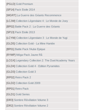
[PGLD]
Gold Premium
[SP14]
Pack Etoile 2014
[WGRT]
La Guerre des Géants Recommence
[LCJW]
Collection Légendaire 4 : Le Monde de Joey
[BP02]
Battle Pack 2 : La Guerre des Géants
[SP13]
Pack Etoile 2013
[LCYW]
Collection Légendaire 3 : Le Monde de Yugi
[GLD5]
Collection Gold - La Mine Hantée
[BP01]
Battle Pack l'Aube Epique
[RYMP]
Méga-Pack Jaune Râ
[LCGX]
Legendary Collection 2: The Duel Academy Years
[GLD4]
Collection Gold 4 - Edition Pyramides
[GLD3]
Collection Gold 3
[RP02]
Retro Pack 2
[GLD2]
Collection Gold 2009
[RP01]
Retro Pack
[GLD1]
Gold Series
[DR3]
Sombre Révélation Volume 3
[DR2]
Sombre Révélation Volume 2