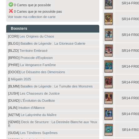
SR14-FR0
0 Cartes que je possède
0 Cartes que je ne possède pas
Voir toute ma collection de carte
SR14-FR0
Boosters
SR14-FR0
[CORI]
Les Origines du Chaos
[BLGG]
Batailles de Légende : La Glorieuse Galerie
[BLZD]
Territoire Embrasé
SR14-FR0
[BPRO]
Protocole d'Explosion
[PHRE]
La Vengeance Fantôme
SR14-FR0
[DOOD]
Le Désastre des Dimensions
[]
Mégatin 2025
SR14-FR0
[BLMM]
Batailles de Légende : Le Tumulte des Monstres
[JUSH]
Les Chasseurs de Justice
SR14-FR0
[DUAD]
L'Évolution du Duelliste
[ALIN]
Intuition d'Alliance
SR14-FR0
[MZTM]
Le Labyrinthe du Maître
[SDWD]
Deck de Structure : La Destinée Blanche aux Yeux
B
SR14-FR0
[SUDA]
Les Ténèbres Suprêmes