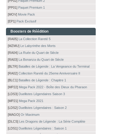
[PP02]
Paquet Premium 2
[PP01]
Paquet Premium 1
[MOV]
Movie Pack
[EP1]
Pack Exclusif
Boosters de Réédition
[RA05]
La Collection Rareté 5
[MZMU]
Le Labyrinthe des Morts
[RA04]
La Ruée du Quart de Siècle
[RA03]
La Bonanza du Quart de Siècle
[BLTR]
Batailles de Légende : La Vengeance du Terminal
[RA02]
Collection Rareté du 25eme Anniversaire II
[BLC1]
Batailles de Légende : Chapitre 1
[MP22]
Mega Pack 2022 - Boîte des Dieux du Pharaon
[LDS3]
Duellistes Légendaires Saison 3
[MP21]
Mega Pack 2021
[LDS2]
Duellistes Légendaires : Saison 2
[MAGO]
Or Maximum
[DLCS]
Les Dragons de Légende : La Série Complète
[LDS1]
Duellistes Légendaires : Saison 1