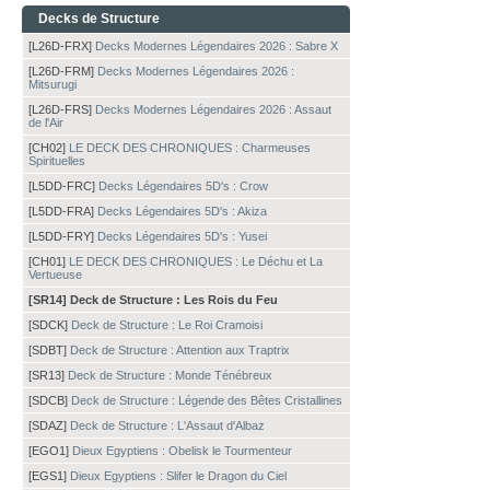
Decks de Structure
[L26D-FRX]
Decks Modernes Légendaires 2026 : Sabre X
[L26D-FRM]
Decks Modernes Légendaires 2026 :
Mitsurugi
[L26D-FRS]
Decks Modernes Légendaires 2026 : Assaut
de l'Air
[CH02]
LE DECK DES CHRONIQUES : Charmeuses
Spirituelles
[L5DD-FRC]
Decks Légendaires 5D's : Crow
[L5DD-FRA]
Decks Légendaires 5D's : Akiza
[L5DD-FRY]
Decks Légendaires 5D's : Yusei
[CH01]
LE DECK DES CHRONIQUES : Le Déchu et La
Vertueuse
[SR14] Deck de Structure : Les Rois du Feu
[SDCK]
Deck de Structure : Le Roi Cramoisi
[SDBT]
Deck de Structure : Attention aux Traptrix
[SR13]
Deck de Structure : Monde Ténébreux
[SDCB]
Deck de Structure : Légende des Bêtes Cristallines
[SDAZ]
Deck de Structure : L'Assaut d'Albaz
[EGO1]
Dieux Egyptiens : Obelisk le Tourmenteur
[EGS1]
Dieux Egyptiens : Slifer le Dragon du Ciel