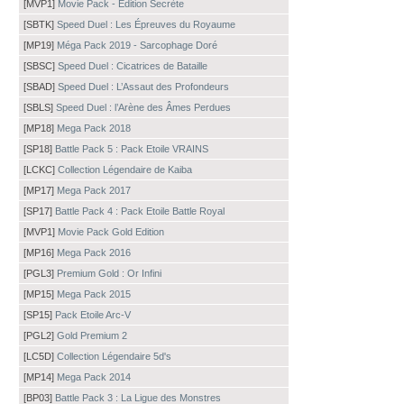
[MVP1]
Movie Pack - Édition Secrète
[SBTK]
Speed Duel : Les Épreuves du Royaume
[MP19]
Méga Pack 2019 - Sarcophage Doré
[SBSC]
Speed Duel : Cicatrices de Bataille
[SBAD]
Speed Duel : L’Assaut des Profondeurs
[SBLS]
Speed Duel : l’Arène des Âmes Perdues
[MP18]
Mega Pack 2018
[SP18]
Battle Pack 5 : Pack Etoile VRAINS
[LCKC]
Collection Légendaire de Kaiba
[MP17]
Mega Pack 2017
[SP17]
Battle Pack 4 : Pack Etoile Battle Royal
[MVP1]
Movie Pack Gold Edition
[MP16]
Mega Pack 2016
[PGL3]
Premium Gold : Or Infini
[MP15]
Mega Pack 2015
[SP15]
Pack Etoile Arc-V
[PGL2]
Gold Premium 2
[LC5D]
Collection Légendaire 5d's
[MP14]
Mega Pack 2014
[BP03]
Battle Pack 3 : La Ligue des Monstres