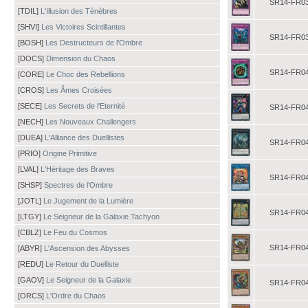
SR14-FR0
[TDIL]
L'Illusion des Ténèbres
[SHVI]
Les Victoires Scintillantes
SR14-FR0
[BOSH]
Les Destructeurs de l'Ombre
[DOCS]
Dimension du Chaos
SR14-FR0
[CORE]
Le Choc des Rebellions
[CROS]
Les Âmes Croisées
[SECE]
Les Secrets de l'Eternité
SR14-FR0
[NECH]
Les Nouveaux Challengers
[DUEA]
L'Alliance des Duellistes
SR14-FR0
[PRIO]
Origine Primitive
[LVAL]
L'Héritage des Braves
SR14-FR0
[SHSP]
Spectres de l'Ombre
[JOTL]
Le Jugement de la Lumière
SR14-FR0
[LTGY]
Le Seigneur de la Galaxie Tachyon
[CBLZ]
Le Feu du Cosmos
SR14-FR0
[ABYR]
L'Ascension des Abysses
[REDU]
Le Retour du Duelliste
[GAOV]
Le Seigneur de la Galaxie
SR14-FR0
[ORCS]
L'Ordre du Chaos