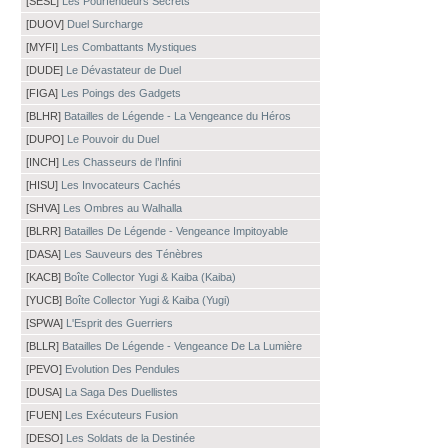
[SESL]
Les Pourfendeurs Secrets
[DUOV]
Duel Surcharge
[MYFI]
Les Combattants Mystiques
[DUDE]
Le Dévastateur de Duel
[FIGA]
Les Poings des Gadgets
[BLHR]
Batailles de Légende - La Vengeance du Héros
[DUPO]
Le Pouvoir du Duel
[INCH]
Les Chasseurs de l’Infini
[HISU]
Les Invocateurs Cachés
[SHVA]
Les Ombres au Walhalla
[BLRR]
Batailles De Légende - Vengeance Impitoyable
[DASA]
Les Sauveurs des Ténèbres
[KACB]
Boîte Collector Yugi & Kaiba (Kaiba)
[YUCB]
Boîte Collector Yugi & Kaiba (Yugi)
[SPWA]
L'Esprit des Guerriers
[BLLR]
Batailles De Légende - Vengeance De La Lumière
[PEVO]
Evolution Des Pendules
[DUSA]
La Saga Des Duellistes
[FUEN]
Les Exécuteurs Fusion
[DESO]
Les Soldats de la Destinée