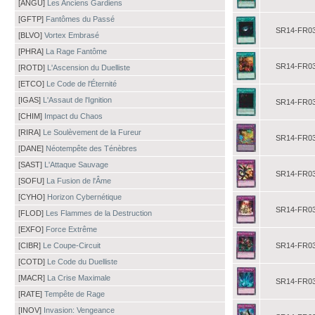
[ANGU]
Les Anciens Gardiens
[GFTP]
Fantômes du Passé
SR14-FR0
[BLVO]
Vortex Embrasé
[PHRA]
La Rage Fantôme
SR14-FR0
[ROTD]
L'Ascension du Duelliste
[ETCO]
Le Code de l'Éternité
[IGAS]
L'Assaut de l'Ignition
SR14-FR0
[CHIM]
Impact du Chaos
[RIRA]
Le Soulèvement de la Fureur
SR14-FR0
[DANE]
Néotempête des Ténèbres
[SAST]
L'Attaque Sauvage
SR14-FR0
[SOFU]
La Fusion de l'Âme
[CYHO]
Horizon Cybernétique
SR14-FR0
[FLOD]
Les Flammes de la Destruction
[EXFO]
Force Extrême
[CIBR]
Le Coupe-Circuit
SR14-FR0
[COTD]
Le Code du Duelliste
[MACR]
La Crise Maximale
SR14-FR0
[RATE]
Tempête de Rage
[INOV]
Invasion: Vengeance