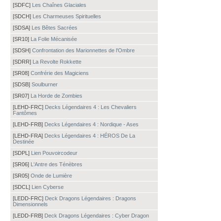
[SDFC]
Les Chaînes Glaciales
[SDCH]
Les Charmeuses Spirituelles
[SDSA]
Les Bêtes Sacrées
[SR10]
La Folie Mécanisée
[SDSH]
Confrontation des Marionnettes de l'Ombre
[SDRR]
La Revolte Rokkette
[SR08]
Confrérie des Magiciens
[SDSB]
Soulburner
[SR07]
La Horde de Zombies
[LEHD-FRC]
Decks Légendaires 4 : Les Chevaliers
Fantômes
[LEHD-FRB]
Decks Légendaires 4 : Nordique - Ases
[LEHD-FRA]
Decks Légendaires 4 : HÉROS De La
Destinée
[SDPL]
Lien Pouvoircodeur
[SR06]
L'Antre des Ténèbres
[SR05]
Onde de Lumière
[SDCL]
Lien Cyberse
[LEDD-FRC]
Deck Dragons Légendaires : Dragons
Dimensionnels
[LEDD-FRB]
Deck Dragons Légendaires : Cyber Dragon