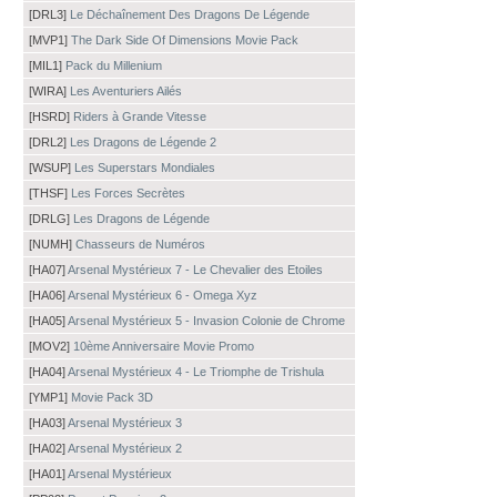
[DRL3]
Le Déchaînement Des Dragons De Légende
[MVP1]
The Dark Side Of Dimensions Movie Pack
[MIL1]
Pack du Millenium
[WIRA]
Les Aventuriers Ailés
[HSRD]
Riders à Grande Vitesse
[DRL2]
Les Dragons de Légende 2
[WSUP]
Les Superstars Mondiales
[THSF]
Les Forces Secrètes
[DRLG]
Les Dragons de Légende
[NUMH]
Chasseurs de Numéros
[HA07]
Arsenal Mystérieux 7 - Le Chevalier des Etoiles
[HA06]
Arsenal Mystérieux 6 - Omega Xyz
[HA05]
Arsenal Mystérieux 5 - Invasion Colonie de Chrome
[MOV2]
10ème Anniversaire Movie Promo
[HA04]
Arsenal Mystérieux 4 - Le Triomphe de Trishula
[YMP1]
Movie Pack 3D
[HA03]
Arsenal Mystérieux 3
[HA02]
Arsenal Mystérieux 2
[HA01]
Arsenal Mystérieux