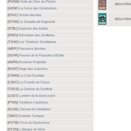
[PHSW]
Onde de Choc du Photon
SR14-FR0
[GENF]
La Force des Générations
[EXVC]
Victoire Absolue
SR14-FR0
[STOR]
La Tempête de Ragnarök
[STBL]
Explosion des Etoiles
[DREV]
Révolution des Duellistes
[TSHD]
Les Ténèbres Scintillantes
[ABPF]
Puissance Absolue
[SOVR]
Pouvoir de la Poussière d'Etoile
[ANPR]
Ancienne Prophétie
[RGBT]
Rage des Guerriers
[CRMS]
La Crise Ecarlate
[CSOC]
La Croisée du Chaos
[TDGS]
La Genèse du Duelliste
[LODT]
Lumière de la Destruction
[PTDN]
Ténèbres Fantômes
[GLAS]
L'Assaut du Gladiateur
[TAEV]
Evolution Tactique
[FOTB]
Force du Destructeur
[STON]
L'Attaque de Néos