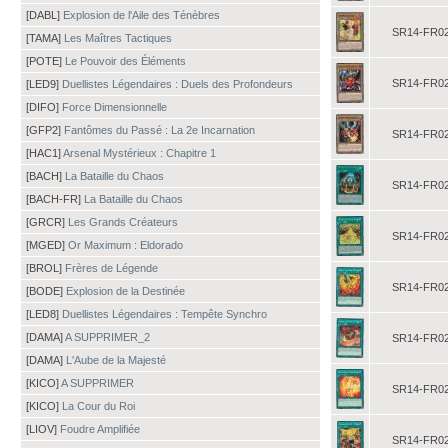
[DABL]
Explosion de l'Aile des Ténèbres
SR14-FR0
[TAMA]
Les Maîtres Tactiques
[POTE]
Le Pouvoir des Éléments
SR14-FR0
[LED9]
Duellistes Légendaires : Duels des Profondeurs
[DIFO]
Force Dimensionnelle
[GFP2]
Fantômes du Passé : La 2e Incarnation
SR14-FR0
[HAC1]
Arsenal Mystérieux : Chapitre 1
[BACH]
La Bataille du Chaos
SR14-FR0
[BACH-FR]
La Bataille du Chaos
[GRCR]
Les Grands Créateurs
SR14-FR0
[MGED]
Or Maximum : Eldorado
[BROL]
Frères de Légende
SR14-FR0
[BODE]
Explosion de la Destinée
[LED8]
Duellistes Légendaires : Tempête Synchro
[DAMA]
A SUPPRIMER_2
SR14-FR0
[DAMA]
L'Aube de la Majesté
[KICO]
A SUPPRIMER
SR14-FR0
[KICO]
La Cour du Roi
[LIOV]
Foudre Amplifiée
SR14-FR0