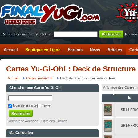
Rechercher une carte Yu-Gi-Oh! :
Recherc
Accueil
Boutique en Ligne
Forums
News
Articles
Cart
Cartes Yu-Gi-Oh! : Deck de Structure
Accueil
Cartes Yu-Gi-Oh!
Deck de Structure : Les Rois du Feu
Chercher une Carte Yu-Gi-Oh!
Affichage des Cartes :
Id
Nom de la carte
Texte
SR14-FR0
Recherche Avancée
-
Liste des Editions
SR14-FR0
Ma Collection