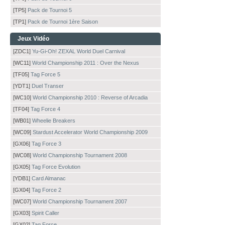
[TP5]
Pack de Tournoi 5
[TP1]
Pack de Tournoi 1ère Saison
Jeux Vidéo
[ZDC1]
Yu-Gi-Oh! ZEXAL World Duel Carnival
[WC11]
World Championship 2011 : Over the Nexus
[TF05]
Tag Force 5
[YDT1]
Duel Transer
[WC10]
World Championship 2010 : Reverse of Arcadia
[TF04]
Tag Force 4
[WB01]
Wheelie Breakers
[WC09]
Stardust Accelerator World Championship 2009
[GX06]
Tag Force 3
[WC08]
World Championship Tournament 2008
[GX05]
Tag Force Evolution
[YDB1]
Card Almanac
[GX04]
Tag Force 2
[WC07]
World Championship Tournament 2007
[GX03]
Spirit Caller
[GX02]
Tag Force