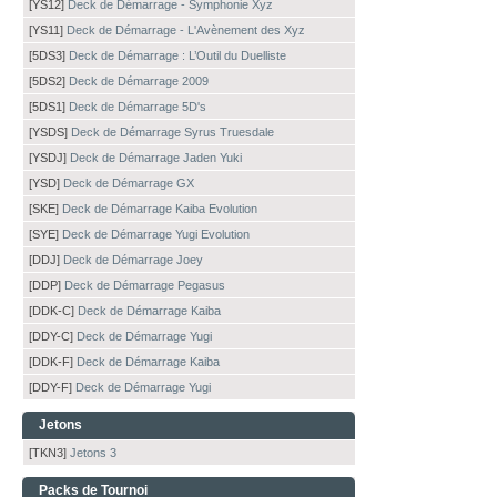
[YS12]
Deck de Démarrage - Symphonie Xyz
[YS11]
Deck de Démarrage - L'Avènement des Xyz
[5DS3]
Deck de Démarrage : L’Outil du Duelliste
[5DS2]
Deck de Démarrage 2009
[5DS1]
Deck de Démarrage 5D's
[YSDS]
Deck de Démarrage Syrus Truesdale
[YSDJ]
Deck de Démarrage Jaden Yuki
[YSD]
Deck de Démarrage GX
[SKE]
Deck de Démarrage Kaiba Evolution
[SYE]
Deck de Démarrage Yugi Evolution
[DDJ]
Deck de Démarrage Joey
[DDP]
Deck de Démarrage Pegasus
[DDK-C]
Deck de Démarrage Kaiba
[DDY-C]
Deck de Démarrage Yugi
[DDK-F]
Deck de Démarrage Kaiba
[DDY-F]
Deck de Démarrage Yugi
Jetons
[TKN3]
Jetons 3
Packs de Tournoi