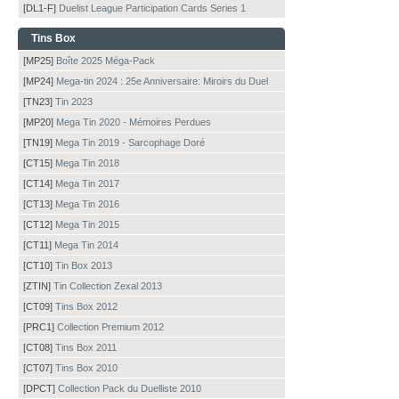
[DL1-F]
Duelist League Participation Cards Series 1
Tins Box
[MP25]
Boîte 2025 Méga-Pack
[MP24]
Mega-tin 2024 : 25e Anniversaire: Miroirs du Duel
[TN23]
Tin 2023
[MP20]
Mega Tin 2020 - Mémoires Perdues
[TN19]
Mega Tin 2019 - Sarcophage Doré
[CT15]
Mega Tin 2018
[CT14]
Mega Tin 2017
[CT13]
Mega Tin 2016
[CT12]
Mega Tin 2015
[CT11]
Mega Tin 2014
[CT10]
Tin Box 2013
[ZTIN]
Tin Collection Zexal 2013
[CT09]
Tins Box 2012
[PRC1]
Collection Premium 2012
[CT08]
Tins Box 2011
[CT07]
Tins Box 2010
[DPCT]
Collection Pack du Duelliste 2010