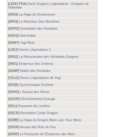
[LEDD-FRA]
Deck Dragons Légendaires : Dragons de
l'Atlantide
[SR04]
La Rage du Dinobroyeur
[SR03]
Le Réacteur Des Machines
[SDPD]
Domination des Pendules
[SDKS]
Seto Kaiba
[SDMY]
Yugi Muto
[LDK2]
Decks Légendaires 2
[SR02]
La Résurrection des Véritables Dragons
[SR01]
Empereur des Ombres
[SDMP]
Maitre des Pendules
[YGLD]
Decks Légendaires de Yugi
[SDSE]
Synchronique Extrême
[SDHS]
L'Assaut des Héros
[SDGR]
Déchaînement Geargia
[SDLI]
Royaume de Lumière
[SDCR]
Revolution Cyber Dragon
[SDBE]
La Saga du Dragon Blanc aux Yeux Bleus
[SDOK]
Assaut des Rois du Feu
[SDRE]
Le Royaume de l'Empereur des Mers