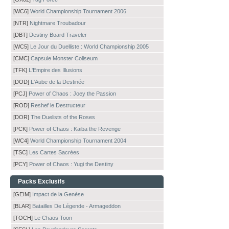
[WC6]
World Championship Tournament 2006
[NTR]
Nightmare Troubadour
[DBT]
Destiny Board Traveler
[WC5]
Le Jour du Duelliste : World Championship 2005
[CMC]
Capsule Monster Coliseum
[TFK]
L'Empire des Illusions
[DOD]
L'Aube de la Destinée
[PCJ]
Power of Chaos : Joey the Passion
[ROD]
Reshef le Destructeur
[DOR]
The Duelists of the Roses
[PCK]
Power of Chaos : Kaiba the Revenge
[WC4]
World Championship Tournament 2004
[TSC]
Les Cartes Sacrées
[PCY]
Power of Chaos : Yugi the Destiny
Packs Exclusifs
[GEIM]
Impact de la Genèse
[BLAR]
Batailles De Légende - Armageddon
[TOCH]
Le Chaos Toon