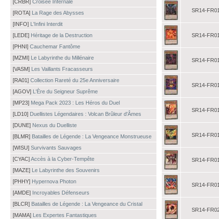
[CRBR]
Croisée Infernale
SR14-FR0
[ROTA]
La Rage des Abysses
[INFO]
L'Infini Interdit
[LEDE]
Héritage de la Destruction
SR14-FR0
[PHNI]
Cauchemar Fantôme
[MZMI]
Le Labyrinthe du Millénaire
SR14-FR0
[VASM]
Les Vaillants Fracasseurs
[RA01]
Collection Rareté du 25e Anniversaire
SR14-FR0
[AGOV]
L'Ère du Seigneur Suprême
[MP23]
Mega Pack 2023 : Les Héros du Duel
SR14-FR0
[LD10]
Duellistes Légendaires : Volcan Brûleur d'Âmes
[DUNE]
Nexus du Duelliste
SR14-FR0
[BLMR]
Batailles de Légende : La Vengeance Monstrueuse
[WISU]
Survivants Sauvages
[CYAC]
Accès à la Cyber-Tempête
SR14-FR0
[MAZE]
Le Labyrinthe des Souvenirs
[PHHY]
Hypernova Photon
SR14-FR0
[AMDE]
Incroyables Défenseurs
[BLCR]
Batailles de Légende : La Vengeance du Cristal
SR14-FR0
[MAMA]
Les Expertes Fantastiques