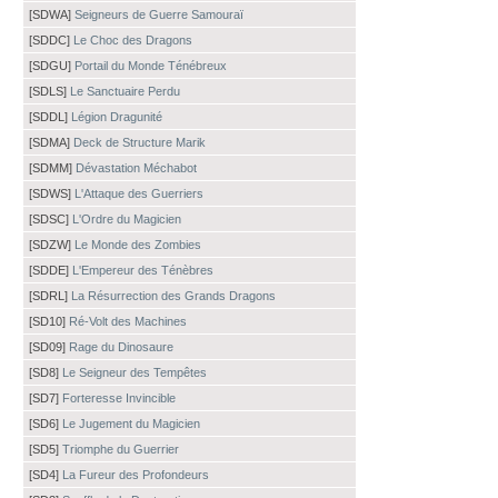
[SDWA]
Seigneurs de Guerre Samouraï
[SDDC]
Le Choc des Dragons
[SDGU]
Portail du Monde Ténébreux
[SDLS]
Le Sanctuaire Perdu
[SDDL]
Légion Dragunité
[SDMA]
Deck de Structure Marik
[SDMM]
Dévastation Méchabot
[SDWS]
L'Attaque des Guerriers
[SDSC]
L'Ordre du Magicien
[SDZW]
Le Monde des Zombies
[SDDE]
L'Empereur des Ténèbres
[SDRL]
La Résurrection des Grands Dragons
[SD10]
Ré-Volt des Machines
[SD09]
Rage du Dinosaure
[SD8]
Le Seigneur des Tempêtes
[SD7]
Forteresse Invincible
[SD6]
Le Jugement du Magicien
[SD5]
Triomphe du Guerrier
[SD4]
La Fureur des Profondeurs