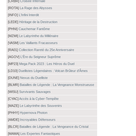
[CRBR]
Croisée Infernale
[ROTA]
La Rage des Abysses
[INFO]
L'Infini Interdit
[LEDE]
Héritage de la Destruction
[PHNI]
Cauchemar Fantôme
[MZMI]
Le Labyrinthe du Millénaire
[VASM]
Les Vaillants Fracasseurs
[RA01]
Collection Rareté du 25e Anniversaire
[AGOV]
L'Ère du Seigneur Suprême
[MP23]
Mega Pack 2023 : Les Héros du Duel
[LD10]
Duellistes Légendaires : Volcan Brûleur d'Âmes
[DUNE]
Nexus du Duelliste
[BLMR]
Batailles de Légende : La Vengeance Monstrueuse
[WISU]
Survivants Sauvages
[CYAC]
Accès à la Cyber-Tempête
[MAZE]
Le Labyrinthe des Souvenirs
[PHHY]
Hypernova Photon
[AMDE]
Incroyables Défenseurs
[BLCR]
Batailles de Légende : La Vengeance du Cristal
[MAMA]
Les Expertes Fantastiques