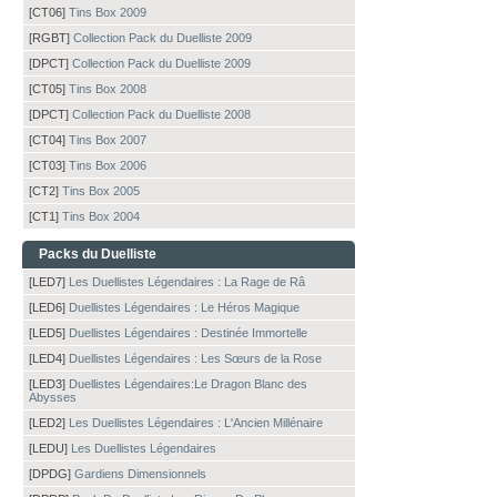
[CT06]
Tins Box 2009
[RGBT]
Collection Pack du Duelliste 2009
[DPCT]
Collection Pack du Duelliste 2009
[CT05]
Tins Box 2008
[DPCT]
Collection Pack du Duelliste 2008
[CT04]
Tins Box 2007
[CT03]
Tins Box 2006
[CT2]
Tins Box 2005
[CT1]
Tins Box 2004
Packs du Duelliste
[LED7]
Les Duellistes Légendaires : La Rage de Râ
[LED6]
Duellistes Légendaires : Le Héros Magique
[LED5]
Duellistes Légendaires : Destinée Immortelle
[LED4]
Duellistes Légendaires : Les Sœurs de la Rose
[LED3]
Duellistes Légendaires:Le Dragon Blanc des
Abysses
[LED2]
Les Duellistes Légendaires : L'Ancien Millénaire
[LEDU]
Les Duellistes Légendaires
[DPDG]
Gardiens Dimensionnels