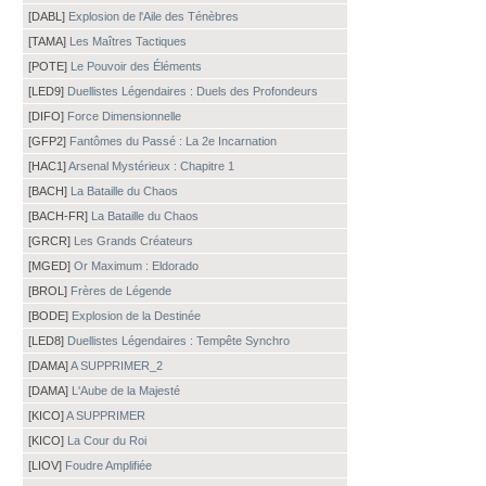
[DABL]
Explosion de l'Aile des Ténèbres
[TAMA]
Les Maîtres Tactiques
[POTE]
Le Pouvoir des Éléments
[LED9]
Duellistes Légendaires : Duels des Profondeurs
[DIFO]
Force Dimensionnelle
[GFP2]
Fantômes du Passé : La 2e Incarnation
[HAC1]
Arsenal Mystérieux : Chapitre 1
[BACH]
La Bataille du Chaos
[BACH-FR]
La Bataille du Chaos
[GRCR]
Les Grands Créateurs
[MGED]
Or Maximum : Eldorado
[BROL]
Frères de Légende
[BODE]
Explosion de la Destinée
[LED8]
Duellistes Légendaires : Tempête Synchro
[DAMA]
A SUPPRIMER_2
[DAMA]
L'Aube de la Majesté
[KICO]
A SUPPRIMER
[KICO]
La Cour du Roi
[LIOV]
Foudre Amplifiée