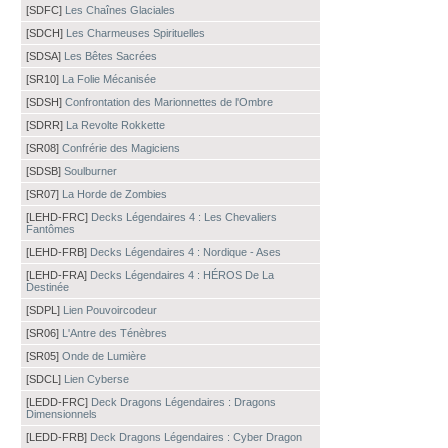
[SDFC]
Les Chaînes Glaciales
[SDCH]
Les Charmeuses Spirituelles
[SDSA]
Les Bêtes Sacrées
[SR10]
La Folie Mécanisée
[SDSH]
Confrontation des Marionnettes de l'Ombre
[SDRR]
La Revolte Rokkette
[SR08]
Confrérie des Magiciens
[SDSB]
Soulburner
[SR07]
La Horde de Zombies
[LEHD-FRC]
Decks Légendaires 4 : Les Chevaliers
Fantômes
[LEHD-FRB]
Decks Légendaires 4 : Nordique - Ases
[LEHD-FRA]
Decks Légendaires 4 : HÉROS De La
Destinée
[SDPL]
Lien Pouvoircodeur
[SR06]
L'Antre des Ténèbres
[SR05]
Onde de Lumière
[SDCL]
Lien Cyberse
[LEDD-FRC]
Deck Dragons Légendaires : Dragons
Dimensionnels
[LEDD-FRB]
Deck Dragons Légendaires : Cyber Dragon