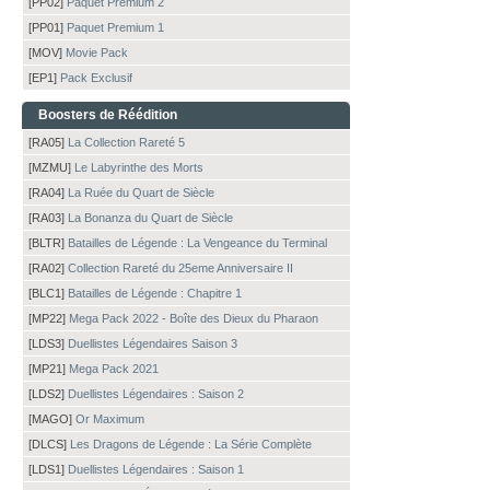
[PP02]
Paquet Premium 2
[PP01]
Paquet Premium 1
[MOV]
Movie Pack
[EP1]
Pack Exclusif
Boosters de Réédition
[RA05]
La Collection Rareté 5
[MZMU]
Le Labyrinthe des Morts
[RA04]
La Ruée du Quart de Siècle
[RA03]
La Bonanza du Quart de Siècle
[BLTR]
Batailles de Légende : La Vengeance du Terminal
[RA02]
Collection Rareté du 25eme Anniversaire II
[BLC1]
Batailles de Légende : Chapitre 1
[MP22]
Mega Pack 2022 - Boîte des Dieux du Pharaon
[LDS3]
Duellistes Légendaires Saison 3
[MP21]
Mega Pack 2021
[LDS2]
Duellistes Légendaires : Saison 2
[MAGO]
Or Maximum
[DLCS]
Les Dragons de Légende : La Série Complète
[LDS1]
Duellistes Légendaires : Saison 1