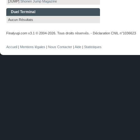
[JUMP]
Shonen Jump Magazine
Duel Terminal
Aucun Résultats
Finalyugi.com v3.1 © 2004-2026. Tous droits réservés. - Déclaration CNIL n°1036623
Accueil
|
Mentions légales
|
Nous Contacter
|
Aide
|
Statistiques