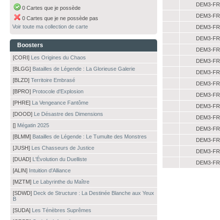
DEM3-FR
0 Cartes que je possède
DEM3-FR
0 Cartes que je ne possède pas
Voir toute ma collection de carte
DEM3-FR
DEM3-FR
Boosters
DEM3-FR
[CORI]
Les Origines du Chaos
DEM3-FR
[BLGG]
Batailles de Légende : La Glorieuse Galerie
DEM3-FR
[BLZD]
Territoire Embrasé
DEM3-FR
[BPRO]
Protocole d'Explosion
DEM3-FR
[PHRE]
La Vengeance Fantôme
DEM3-FR
[DOOD]
Le Désastre des Dimensions
DEM3-FR
[]
Mégatin 2025
DEM3-FR
[BLMM]
Batailles de Légende : Le Tumulte des Monstres
DEM3-FR
[JUSH]
Les Chasseurs de Justice
DEM3-FR
[DUAD]
L'Évolution du Duelliste
DEM3-FR
[ALIN]
Intuition d'Alliance
[MZTM]
Le Labyrinthe du Maître
[SDWD]
Deck de Structure : La Destinée Blanche aux Yeux
B
[SUDA]
Les Ténèbres Suprêmes