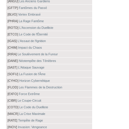
[ANGU]
Les Anciens Gardiens
[GFTP]
Fantômes du Passé
[BLVO]
Vortex Embrasé
[PHRA]
La Rage Fantôme
[ROTD]
L'Ascension du Duelliste
[ETCO]
Le Code de l'Éternité
[IGAS]
L'Assaut de l'Ignition
[CHIM]
Impact du Chaos
[RIRA]
Le Soulèvement de la Fureur
[DANE]
Néotempête des Ténèbres
[SAST]
L'Attaque Sauvage
[SOFU]
La Fusion de l'Âme
[CYHO]
Horizon Cybernétique
[FLOD]
Les Flammes de la Destruction
[EXFO]
Force Extrême
[CIBR]
Le Coupe-Circuit
[COTD]
Le Code du Duelliste
[MACR]
La Crise Maximale
[RATE]
Tempête de Rage
[INOV]
Invasion: Vengeance