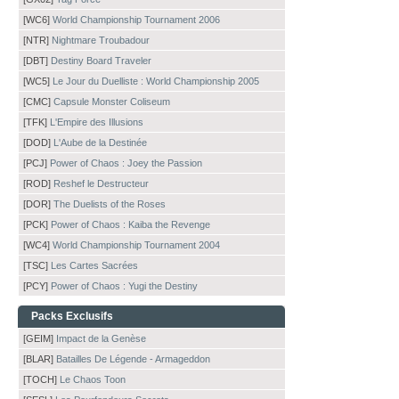
[WC6]
World Championship Tournament 2006
[NTR]
Nightmare Troubadour
[DBT]
Destiny Board Traveler
[WC5]
Le Jour du Duelliste : World Championship 2005
[CMC]
Capsule Monster Coliseum
[TFK]
L'Empire des Illusions
[DOD]
L'Aube de la Destinée
[PCJ]
Power of Chaos : Joey the Passion
[ROD]
Reshef le Destructeur
[DOR]
The Duelists of the Roses
[PCK]
Power of Chaos : Kaiba the Revenge
[WC4]
World Championship Tournament 2004
[TSC]
Les Cartes Sacrées
[PCY]
Power of Chaos : Yugi the Destiny
Packs Exclusifs
[GEIM]
Impact de la Genèse
[BLAR]
Batailles De Légende - Armageddon
[TOCH]
Le Chaos Toon