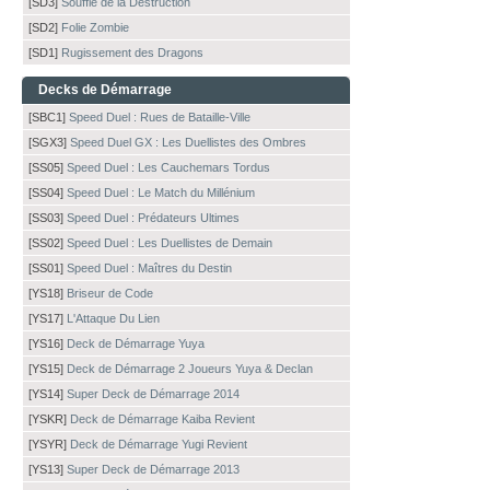
[SD3]
Souffle de la Destruction
[SD2]
Folie Zombie
[SD1]
Rugissement des Dragons
Decks de Démarrage
[SBC1]
Speed Duel : Rues de Bataille-Ville
[SGX3]
Speed Duel GX : Les Duellistes des Ombres
[SS05]
Speed Duel : Les Cauchemars Tordus
[SS04]
Speed Duel : Le Match du Millénium
[SS03]
Speed Duel : Prédateurs Ultimes
[SS02]
Speed Duel : Les Duellistes de Demain
[SS01]
Speed Duel : Maîtres du Destin
[YS18]
Briseur de Code
[YS17]
L'Attaque Du Lien
[YS16]
Deck de Démarrage Yuya
[YS15]
Deck de Démarrage 2 Joueurs Yuya & Declan
[YS14]
Super Deck de Démarrage 2014
[YSKR]
Deck de Démarrage Kaiba Revient
[YSYR]
Deck de Démarrage Yugi Revient
[YS13]
Super Deck de Démarrage 2013