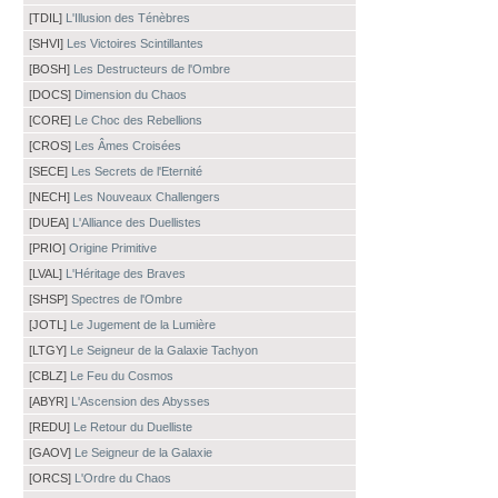
[TDIL]
L'Illusion des Ténèbres
[SHVI]
Les Victoires Scintillantes
[BOSH]
Les Destructeurs de l'Ombre
[DOCS]
Dimension du Chaos
[CORE]
Le Choc des Rebellions
[CROS]
Les Âmes Croisées
[SECE]
Les Secrets de l'Eternité
[NECH]
Les Nouveaux Challengers
[DUEA]
L'Alliance des Duellistes
[PRIO]
Origine Primitive
[LVAL]
L'Héritage des Braves
[SHSP]
Spectres de l'Ombre
[JOTL]
Le Jugement de la Lumière
[LTGY]
Le Seigneur de la Galaxie Tachyon
[CBLZ]
Le Feu du Cosmos
[ABYR]
L'Ascension des Abysses
[REDU]
Le Retour du Duelliste
[GAOV]
Le Seigneur de la Galaxie
[ORCS]
L'Ordre du Chaos