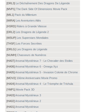
[DRL3]
Le Déchaînement Des Dragons De Légende
[MVP1]
The Dark Side Of Dimensions Movie Pack
[MIL1]
Pack du Millenium
[WIRA]
Les Aventuriers Ailés
[HSRD]
Riders à Grande Vitesse
[DRL2]
Les Dragons de Légende 2
[WSUP]
Les Superstars Mondiales
[THSF]
Les Forces Secrètes
[DRLG]
Les Dragons de Légende
[NUMH]
Chasseurs de Numéros
[HA07]
Arsenal Mystérieux 7 - Le Chevalier des Etoiles
[HA06]
Arsenal Mystérieux 6 - Omega Xyz
[HA05]
Arsenal Mystérieux 5 - Invasion Colonie de Chrome
[MOV2]
10ème Anniversaire Movie Promo
[HA04]
Arsenal Mystérieux 4 - Le Triomphe de Trishula
[YMP1]
Movie Pack 3D
[HA03]
Arsenal Mystérieux 3
[HA02]
Arsenal Mystérieux 2
[HA01]
Arsenal Mystérieux