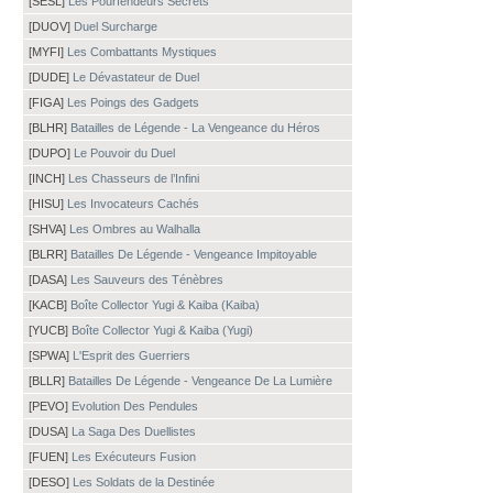
[SESL]
Les Pourfendeurs Secrets
[DUOV]
Duel Surcharge
[MYFI]
Les Combattants Mystiques
[DUDE]
Le Dévastateur de Duel
[FIGA]
Les Poings des Gadgets
[BLHR]
Batailles de Légende - La Vengeance du Héros
[DUPO]
Le Pouvoir du Duel
[INCH]
Les Chasseurs de l’Infini
[HISU]
Les Invocateurs Cachés
[SHVA]
Les Ombres au Walhalla
[BLRR]
Batailles De Légende - Vengeance Impitoyable
[DASA]
Les Sauveurs des Ténèbres
[KACB]
Boîte Collector Yugi & Kaiba (Kaiba)
[YUCB]
Boîte Collector Yugi & Kaiba (Yugi)
[SPWA]
L'Esprit des Guerriers
[BLLR]
Batailles De Légende - Vengeance De La Lumière
[PEVO]
Evolution Des Pendules
[DUSA]
La Saga Des Duellistes
[FUEN]
Les Exécuteurs Fusion
[DESO]
Les Soldats de la Destinée