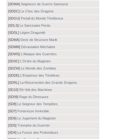
[SDWA]
Seigneurs de Guerre Samouraï
[SDDC]
Le Choc des Dragons
[SDGU]
Portail du Monde Ténébreux
[SDLS]
Le Sanctuaire Perdu
[SDDL]
Légion Dragunité
[SDMA]
Deck de Structure Marik
[SDMM]
Dévastation Méchabot
[SDWS]
L'Attaque des Guerriers
[SDSC]
L'Ordre du Magicien
[SDZW]
Le Monde des Zombies
[SDDE]
L'Empereur des Ténèbres
[SDRL]
La Résurrection des Grands Dragons
[SD10]
Ré-Volt des Machines
[SD09]
Rage du Dinosaure
[SD8]
Le Seigneur des Tempêtes
[SD7]
Forteresse Invincible
[SD6]
Le Jugement du Magicien
[SD5]
Triomphe du Guerrier
[SD4]
La Fureur des Profondeurs