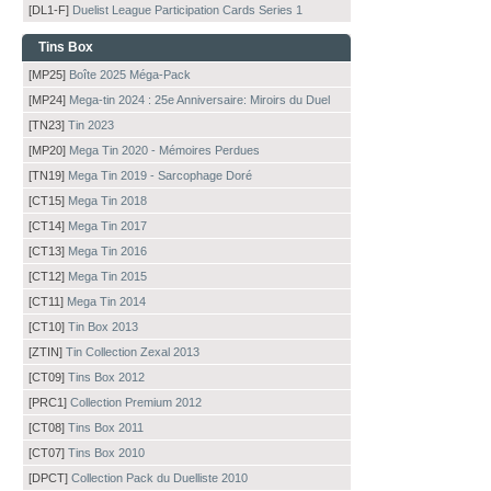
[DL1-F]
Duelist League Participation Cards Series 1
Tins Box
[MP25]
Boîte 2025 Méga-Pack
[MP24]
Mega-tin 2024 : 25e Anniversaire: Miroirs du Duel
[TN23]
Tin 2023
[MP20]
Mega Tin 2020 - Mémoires Perdues
[TN19]
Mega Tin 2019 - Sarcophage Doré
[CT15]
Mega Tin 2018
[CT14]
Mega Tin 2017
[CT13]
Mega Tin 2016
[CT12]
Mega Tin 2015
[CT11]
Mega Tin 2014
[CT10]
Tin Box 2013
[ZTIN]
Tin Collection Zexal 2013
[CT09]
Tins Box 2012
[PRC1]
Collection Premium 2012
[CT08]
Tins Box 2011
[CT07]
Tins Box 2010
[DPCT]
Collection Pack du Duelliste 2010