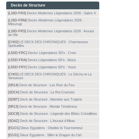
Decks de Structure
[L26D-FRX]
Decks Modernes Légendaires 2026 : Sabre X
[L26D-FRM]
Decks Modernes Légendaires 2026 :
Mitsurugi
[L26D-FRS]
Decks Modernes Légendaires 2026 : Assaut
de l'Air
[CH02]
LE DECK DES CHRONIQUES : Charmeuses
Spirituelles
[L5DD-FRC]
Decks Légendaires 5D's : Crow
[L5DD-FRA]
Decks Légendaires 5D's : Akiza
[L5DD-FRY]
Decks Légendaires 5D's : Yusei
[CH01]
LE DECK DES CHRONIQUES : Le Déchu et La
Vertueuse
[SR14]
Deck de Structure : Les Rois du Feu
[SDCK]
Deck de Structure : Le Roi Cramoisi
[SDBT]
Deck de Structure : Attention aux Traptrix
[SR13]
Deck de Structure : Monde Ténébreux
[SDCB]
Deck de Structure : Légende des Bêtes Cristallines
[SDAZ]
Deck de Structure : L'Assaut d'Albaz
[EGO1]
Dieux Egyptiens : Obelisk le Tourmenteur
[EGS1]
Dieux Egyptiens : Slifer le Dragon du Ciel