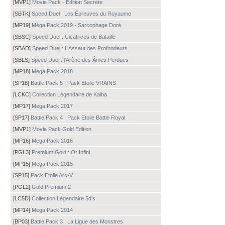
[MVP1]
Movie Pack - Édition Secrète
[SBTK]
Speed Duel : Les Épreuves du Royaume
[MP19]
Méga Pack 2019 - Sarcophage Doré
[SBSC]
Speed Duel : Cicatrices de Bataille
[SBAD]
Speed Duel : L’Assaut des Profondeurs
[SBLS]
Speed Duel : l’Arène des Âmes Perdues
[MP18]
Mega Pack 2018
[SP18]
Battle Pack 5 : Pack Etoile VRAINS
[LCKC]
Collection Légendaire de Kaiba
[MP17]
Mega Pack 2017
[SP17]
Battle Pack 4 : Pack Etoile Battle Royal
[MVP1]
Movie Pack Gold Edition
[MP16]
Mega Pack 2016
[PGL3]
Premium Gold : Or Infini
[MP15]
Mega Pack 2015
[SP15]
Pack Etoile Arc-V
[PGL2]
Gold Premium 2
[LC5D]
Collection Légendaire 5d's
[MP14]
Mega Pack 2014
[BP03]
Battle Pack 3 : La Ligue des Monstres