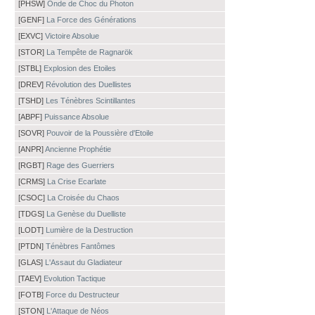
[PHSW]
Onde de Choc du Photon
[GENF]
La Force des Générations
[EXVC]
Victoire Absolue
[STOR]
La Tempête de Ragnarök
[STBL]
Explosion des Etoiles
[DREV]
Révolution des Duellistes
[TSHD]
Les Ténèbres Scintillantes
[ABPF]
Puissance Absolue
[SOVR]
Pouvoir de la Poussière d'Etoile
[ANPR]
Ancienne Prophétie
[RGBT]
Rage des Guerriers
[CRMS]
La Crise Ecarlate
[CSOC]
La Croisée du Chaos
[TDGS]
La Genèse du Duelliste
[LODT]
Lumière de la Destruction
[PTDN]
Ténèbres Fantômes
[GLAS]
L'Assaut du Gladiateur
[TAEV]
Evolution Tactique
[FOTB]
Force du Destructeur
[STON]
L'Attaque de Néos