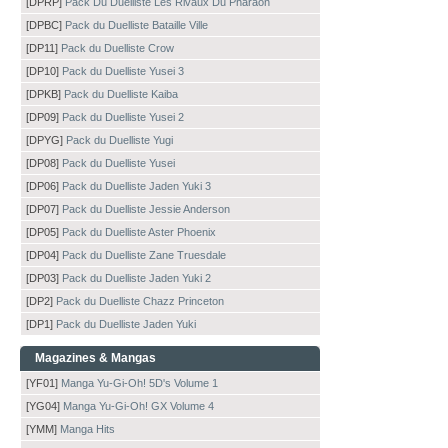
[DPRP]
Pack Du Duelliste Les Rivaux Du Pharaon
[DPBC]
Pack du Duelliste Bataille Ville
[DP11]
Pack du Duelliste Crow
[DP10]
Pack du Duelliste Yusei 3
[DPKB]
Pack du Duelliste Kaiba
[DP09]
Pack du Duelliste Yusei 2
[DPYG]
Pack du Duelliste Yugi
[DP08]
Pack du Duelliste Yusei
[DP06]
Pack du Duelliste Jaden Yuki 3
[DP07]
Pack du Duelliste Jessie Anderson
[DP05]
Pack du Duelliste Aster Phoenix
[DP04]
Pack du Duelliste Zane Truesdale
[DP03]
Pack du Duelliste Jaden Yuki 2
[DP2]
Pack du Duelliste Chazz Princeton
[DP1]
Pack du Duelliste Jaden Yuki
Magazines & Mangas
[YF01]
Manga Yu-Gi-Oh! 5D's Volume 1
[YG04]
Manga Yu-Gi-Oh! GX Volume 4
[YMM]
Manga Hits