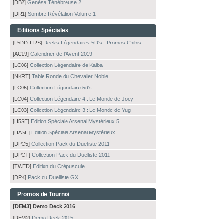
[DB2]
Genèse Ténébreuse 2
[DR1]
Sombre Révélation Volume 1
Editions Spéciales
[L5DD-FRS]
Decks Légendaires 5D's : Promos Chibis
[AC19]
Calendrier de l'Avent 2019
[LC06]
Collection Légendaire de Kaiba
[NKRT]
Table Ronde du Chevalier Noble
[LC05]
Collection Légendaire 5d's
[LC04]
Collection Légendaire 4 : Le Monde de Joey
[LC03]
Collection Légendaire 3 : Le Monde de Yugi
[H5SE]
Edition Spéciale Arsenal Mystérieux 5
[HASE]
Edition Spéciale Arsenal Mystérieux
[DPC5]
Collection Pack du Duelliste 2011
[DPCT]
Collection Pack du Duelliste 2011
[TWED]
Edition du Crépuscule
[DPK]
Pack du Duelliste GX
Promos de Tournoi
[DEM3] Demo Deck 2016
[DEM2]
Demo Deck 2015