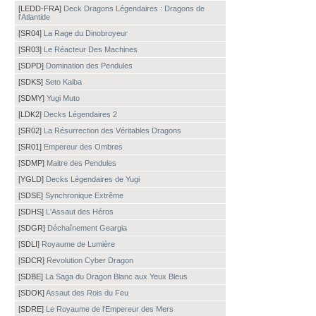
[LEDD-FRA]
Deck Dragons Légendaires : Dragons de
l'Atlantide
[SR04]
La Rage du Dinobroyeur
[SR03]
Le Réacteur Des Machines
[SDPD]
Domination des Pendules
[SDKS]
Seto Kaiba
[SDMY]
Yugi Muto
[LDK2]
Decks Légendaires 2
[SR02]
La Résurrection des Véritables Dragons
[SR01]
Empereur des Ombres
[SDMP]
Maitre des Pendules
[YGLD]
Decks Légendaires de Yugi
[SDSE]
Synchronique Extrême
[SDHS]
L'Assaut des Héros
[SDGR]
Déchaînement Geargia
[SDLI]
Royaume de Lumière
[SDCR]
Revolution Cyber Dragon
[SDBE]
La Saga du Dragon Blanc aux Yeux Bleus
[SDOK]
Assaut des Rois du Feu
[SDRE]
Le Royaume de l'Empereur des Mers