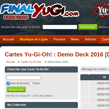
Rechercher une carte Yu-Gi-Oh! :
Recherc
Accueil
Boutique en Ligne
Forums
News
Articles
Cart
Cartes Yu-Gi-Oh! : Demo Deck 2016 
Accueil
Cartes Yu-Gi-Oh!
Demo Deck 2016
Chercher une Carte Yu-Gi-Oh!
Affichage des Cartes :
Id
DEM3-FR
Nom de la carte
Texte
DEM3-FR
DEM3-FR
Recherche Avancée
-
Liste des Editions
DEM3-FR
Ma Collection
DEM3-FR