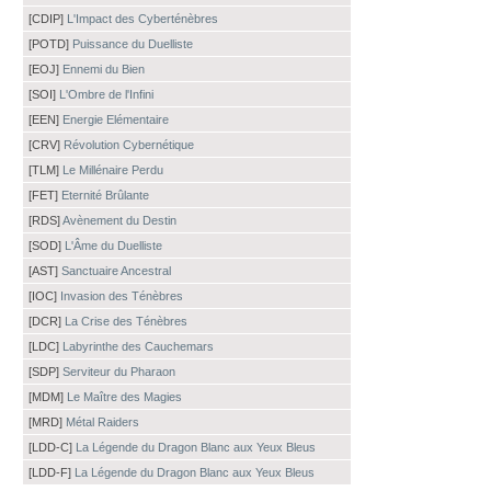
[CDIP]
L'Impact des Cyberténèbres
[POTD]
Puissance du Duelliste
[EOJ]
Ennemi du Bien
[SOI]
L'Ombre de l'Infini
[EEN]
Energie Elémentaire
[CRV]
Révolution Cybernétique
[TLM]
Le Millénaire Perdu
[FET]
Eternité Brûlante
[RDS]
Avènement du Destin
[SOD]
L'Âme du Duelliste
[AST]
Sanctuaire Ancestral
[IOC]
Invasion des Ténèbres
[DCR]
La Crise des Ténèbres
[LDC]
Labyrinthe des Cauchemars
[SDP]
Serviteur du Pharaon
[MDM]
Le Maître des Magies
[MRD]
Métal Raiders
[LDD-C]
La Légende du Dragon Blanc aux Yeux Bleus
[LDD-F]
La Légende du Dragon Blanc aux Yeux Bleus