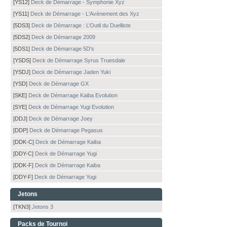
[YS12]
Deck de Démarrage - Symphonie Xyz
[YS11]
Deck de Démarrage - L'Avènement des Xyz
[5DS3]
Deck de Démarrage : L’Outil du Duelliste
[5DS2]
Deck de Démarrage 2009
[5DS1]
Deck de Démarrage 5D's
[YSDS]
Deck de Démarrage Syrus Truesdale
[YSDJ]
Deck de Démarrage Jaden Yuki
[YSD]
Deck de Démarrage GX
[SKE]
Deck de Démarrage Kaiba Evolution
[SYE]
Deck de Démarrage Yugi Evolution
[DDJ]
Deck de Démarrage Joey
[DDP]
Deck de Démarrage Pegasus
[DDK-C]
Deck de Démarrage Kaiba
[DDY-C]
Deck de Démarrage Yugi
[DDK-F]
Deck de Démarrage Kaiba
[DDY-F]
Deck de Démarrage Yugi
Jetons
[TKN3]
Jetons 3
Packs de Tournoi