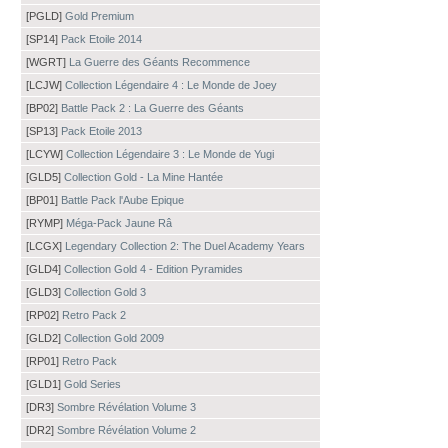
[PGLD]
Gold Premium
[SP14]
Pack Etoile 2014
[WGRT]
La Guerre des Géants Recommence
[LCJW]
Collection Légendaire 4 : Le Monde de Joey
[BP02]
Battle Pack 2 : La Guerre des Géants
[SP13]
Pack Etoile 2013
[LCYW]
Collection Légendaire 3 : Le Monde de Yugi
[GLD5]
Collection Gold - La Mine Hantée
[BP01]
Battle Pack l'Aube Epique
[RYMP]
Méga-Pack Jaune Râ
[LCGX]
Legendary Collection 2: The Duel Academy Years
[GLD4]
Collection Gold 4 - Edition Pyramides
[GLD3]
Collection Gold 3
[RP02]
Retro Pack 2
[GLD2]
Collection Gold 2009
[RP01]
Retro Pack
[GLD1]
Gold Series
[DR3]
Sombre Révélation Volume 3
[DR2]
Sombre Révélation Volume 2