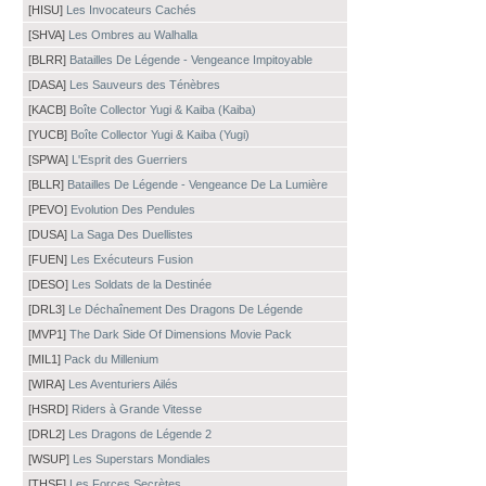
[HISU]
Les Invocateurs Cachés
[SHVA]
Les Ombres au Walhalla
[BLRR]
Batailles De Légende - Vengeance Impitoyable
[DASA]
Les Sauveurs des Ténèbres
[KACB]
Boîte Collector Yugi & Kaiba (Kaiba)
[YUCB]
Boîte Collector Yugi & Kaiba (Yugi)
[SPWA]
L'Esprit des Guerriers
[BLLR]
Batailles De Légende - Vengeance De La Lumière
[PEVO]
Evolution Des Pendules
[DUSA]
La Saga Des Duellistes
[FUEN]
Les Exécuteurs Fusion
[DESO]
Les Soldats de la Destinée
[DRL3]
Le Déchaînement Des Dragons De Légende
[MVP1]
The Dark Side Of Dimensions Movie Pack
[MIL1]
Pack du Millenium
[WIRA]
Les Aventuriers Ailés
[HSRD]
Riders à Grande Vitesse
[DRL2]
Les Dragons de Légende 2
[WSUP]
Les Superstars Mondiales
[THSF]
Les Forces Secrètes