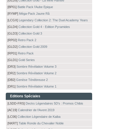
[GLD5]
Collection Gold - La Mine Hantée
[BP01]
Battle Pack l'Aube Epique
[RYMP]
Méga-Pack Jaune Râ
[LCGX]
Legendary Collection 2: The Duel Academy Years
[GLD4]
Collection Gold 4 - Edition Pyramides
[GLD3]
Collection Gold 3
[RP02]
Retro Pack 2
[GLD2]
Collection Gold 2009
[RP01]
Retro Pack
[GLD1]
Gold Series
[DR3]
Sombre Révélation Volume 3
[DR2]
Sombre Révélation Volume 2
[DB2]
Genèse Ténébreuse 2
[DR1]
Sombre Révélation Volume 1
Editions Spéciales
[L5DD-FRS]
Decks Légendaires 5D's : Promos Chibis
[AC19]
Calendrier de l'Avent 2019
[LC06]
Collection Légendaire de Kaiba
[NKRT]
Table Ronde du Chevalier Noble