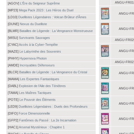
ANGU-FR01
[AGOV]
L'Ère du Seigneur Suprême
[MP23]
Mega Pack 2023 : Les Héros du Duel
ANGU-FR
[LD10]
Duellistes Légendaires : Volcan Brûleur d'Âmes
[DUNE]
Nexus du Duelliste
ANGU-FR
[BLMR]
Batailles de Légende : La Vengeance Monstrueuse
[WISU]
Survivants Sauvages
ANGU-FR02
[CYAC]
Accès à la Cyber-Tempête
ANGU-FR
[MAZE]
Le Labyrinthe des Souvenirs
[PHHY]
Hypernova Photon
ANGU-FR02
[AMDE]
Incroyables Défenseurs
[BLCR]
Batailles de Légende : La Vengeance du Cristal
ANGU-FR
[MAMA]
Les Expertes Fantastiques
[DABL]
Explosion de l'Aile des Ténèbres
ANGU-FR
[TAMA]
Les Maîtres Tactiques
[POTE]
Le Pouvoir des Éléments
ANGU-FR
[LED9]
Duellistes Légendaires : Duels des Profondeurs
[DIFO]
Force Dimensionnelle
ANGU-FR
[GFP2]
Fantômes du Passé : La 2e Incarnation
[HAC1]
Arsenal Mystérieux : Chapitre 1