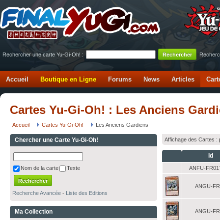
Rechercher une carte Yu-Gi-Oh! :
Recherc
Accueil
Boutique en Ligne
Forums
News
Articles
Cart
Cartes Yu-Gi-Oh! : Les Anciens Gard
Accueil
Cartes Yu-Gi-Oh!
Les Anciens Gardiens
Chercher une Carte Yu-Gi-Oh!
Affichage des Cartes :
Id
ANFU-FR01
Nom de la carte
Texte
ANGU-FR
Recherche Avancée
-
Liste des Editions
Ma Collection
ANGU-FR