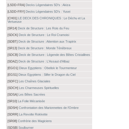
[L5DD-FRA]
Decks Légendaires 5D's : Akiza
[L5DD-FRY]
Decks Légendaires 5D's : Yusei
[CH01]
LE DECK DES CHRONIQUES : Le Déchu et La
Vertueuse
[SR14]
Deck de Structure : Les Rois du Feu
[SDCK]
Deck de Structure : Le Roi Cramoisi
[SDBT]
Deck de Structure : Attention aux Traptrix
[SR13]
Deck de Structure : Monde Ténébreux
[SDCB]
Deck de Structure : Légende des Bêtes Cristallines
[SDAZ]
Deck de Structure : L'Assaut d'Albaz
[EGO1]
Dieux Egyptiens : Obelisk le Tourmenteur
[EGS1]
Dieux Egyptiens : Slifer le Dragon du Ciel
[SDFC]
Les Chaînes Glaciales
[SDCH]
Les Charmeuses Spirituelles
[SDSA]
Les Bêtes Sacrées
[SR10]
La Folie Mécanisée
[SDSH]
Confrontation des Marionnettes de l'Ombre
[SDRR]
La Revolte Rokkette
[SR08]
Confrérie des Magiciens
[SDSB]
Soulburner