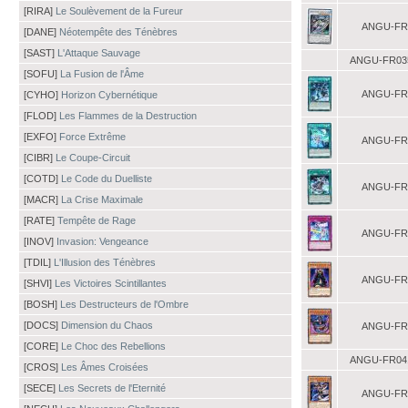
[RIRA]
Le Soulèvement de la Fureur
ANGU-FR
[DANE]
Néotempête des Ténèbres
[SAST]
L'Attaque Sauvage
ANGU-FR03
[SOFU]
La Fusion de l'Âme
ANGU-FR
[CYHO]
Horizon Cybernétique
[FLOD]
Les Flammes de la Destruction
[EXFO]
Force Extrême
ANGU-FR
[CIBR]
Le Coupe-Circuit
[COTD]
Le Code du Duelliste
ANGU-FR
[MACR]
La Crise Maximale
[RATE]
Tempête de Rage
ANGU-FR
[INOV]
Invasion: Vengeance
[TDIL]
L'Illusion des Ténèbres
ANGU-FR
[SHVI]
Les Victoires Scintillantes
[BOSH]
Les Destructeurs de l'Ombre
[DOCS]
Dimension du Chaos
ANGU-FR
[CORE]
Le Choc des Rebellions
ANGU-FR04
[CROS]
Les Âmes Croisées
[SECE]
Les Secrets de l'Eternité
ANGU-FR