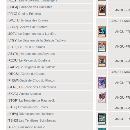
[NECH]
Les Nouveaux Challengers
[DUEA]
L'Alliance des Duellistes
ANGU-FR
[PRIO]
Origine Primitive
[LVAL]
L'Héritage des Braves
ANGU-FR04
[SHSP]
Spectres de l'Ombre
ANGU-FR
[JOTL]
Le Jugement de la Lumière
[LTGY]
Le Seigneur de la Galaxie Tachyon
ANGU-FR
[CBLZ]
Le Feu du Cosmos
[ABYR]
L'Ascension des Abysses
[REDU]
Le Retour du Duelliste
ANGU-FR
[GAOV]
Le Seigneur de la Galaxie
ANGU-FR04
[ORCS]
L'Ordre du Chaos
[PHSW]
Onde de Choc du Photon
ANGU-FR
[GENF]
La Force des Générations
[EXVC]
Victoire Absolue
ANGU-FR
[STOR]
La Tempête de Ragnarök
[STBL]
Explosion des Etoiles
ANGU-FR
[DREV]
Révolution des Duellistes
ANGU-FR
[TSHD]
Les Ténèbres Scintillantes
[ABPF]
Puissance Absolue