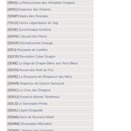
[SR02]
La Résurrection des Véritables Dragons
[SR01]
Empereur des Ombres
[SDMP]
Maitre des Pendules
[YGLD]
Decks Légendaires de Yugi
[SDSE]
Synchronique Extrême
[SDHS]
L'Assaut des Héros
[SDGR]
Déchaînement Geargia
[SDLI]
Royaume de Lumière
[SDCR]
Revolution Cyber Dragon
[SDBE]
La Saga du Dragon Blanc aux Yeux Bleus
[SDOK]
Assaut des Rois du Feu
[SDRE]
Le Royaume de l'Empereur des Mers
[SDWA]
Seigneurs de Guerre Samouraï
[SDDC]
Le Choc des Dragons
[SDGU]
Portail du Monde Ténébreux
[SDLS]
Le Sanctuaire Perdu
[SDDL]
Légion Dragunité
[SDMA]
Deck de Structure Marik
[SDMM]
Dévastation Méchabot
[SDWS]
L'Attaque des Guerriers