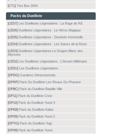
[CT1]
Tins Box 2004
Packs du Duelliste
[LED7]
Les Duellistes Légendaires : La Rage de Râ
[LED6]
Duellistes Légendaires : Le Héros Magique
[LED5]
Duellistes Légendaires : Destinée Immortelle
[LED4]
Duellistes Légendaires : Les Sœurs de la Rose
[LED3]
Duellistes Légendaires:Le Dragon Blanc des
Abysses
[LED2]
Les Duellistes Légendaires : L'Ancien Millénaire
[LEDU]
Les Duellistes Légendaires
[DPDG]
Gardiens Dimensionnels
[DPRP]
Pack Du Duelliste Les Rivaux Du Pharaon
[DPBC]
Pack du Duelliste Bataille Ville
[DP11]
Pack du Duelliste Crow
[DP10]
Pack du Duelliste Yusei 3
[DPKB]
Pack du Duelliste Kaiba
[DP09]
Pack du Duelliste Yusei 2
[DPYG]
Pack du Duelliste Yugi
[DP08]
Pack du Duelliste Yusei