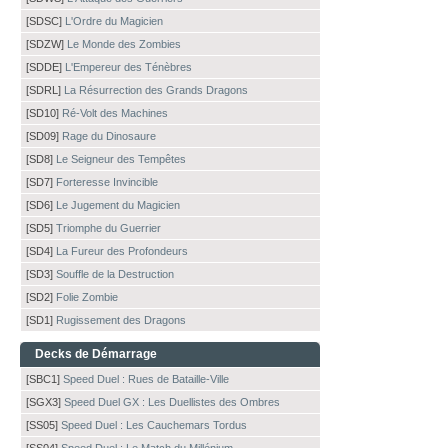
[SDSC]
L'Ordre du Magicien
[SDZW]
Le Monde des Zombies
[SDDE]
L'Empereur des Ténèbres
[SDRL]
La Résurrection des Grands Dragons
[SD10]
Ré-Volt des Machines
[SD09]
Rage du Dinosaure
[SD8]
Le Seigneur des Tempêtes
[SD7]
Forteresse Invincible
[SD6]
Le Jugement du Magicien
[SD5]
Triomphe du Guerrier
[SD4]
La Fureur des Profondeurs
[SD3]
Souffle de la Destruction
[SD2]
Folie Zombie
[SD1]
Rugissement des Dragons
Decks de Démarrage
[SBC1]
Speed Duel : Rues de Bataille-Ville
[SGX3]
Speed Duel GX : Les Duellistes des Ombres
[SS05]
Speed Duel : Les Cauchemars Tordus