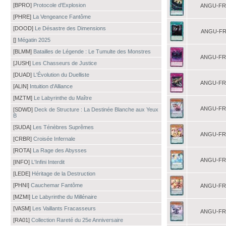
[BPRO]
Protocole d'Explosion
ANGU-FR
[PHRE]
La Vengeance Fantôme
[DOOD]
Le Désastre des Dimensions
ANGU-FR
[]
Mégatin 2025
[BLMM]
Batailles de Légende : Le Tumulte des Monstres
ANGU-FR
[JUSH]
Les Chasseurs de Justice
[DUAD]
L'Évolution du Duelliste
ANGU-FR
[ALIN]
Intuition d'Alliance
[MZTM]
Le Labyrinthe du Maître
ANGU-FR
[SDWD]
Deck de Structure : La Destinée Blanche aux Yeux
B
[SUDA]
Les Ténèbres Suprêmes
ANGU-FR
[CRBR]
Croisée Infernale
[ROTA]
La Rage des Abysses
ANGU-FR
[INFO]
L'Infini Interdit
[LEDE]
Héritage de la Destruction
[PHNI]
Cauchemar Fantôme
ANGU-FR
[MZMI]
Le Labyrinthe du Millénaire
[VASM]
Les Vaillants Fracasseurs
ANGU-FR
[RA01]
Collection Rareté du 25e Anniversaire