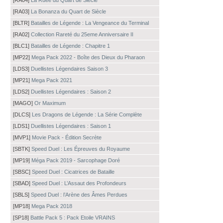
[RA04]
La Ruée du Quart de Siècle
[RA03]
La Bonanza du Quart de Siècle
[BLTR]
Batailles de Légende : La Vengeance du Terminal
[RA02]
Collection Rareté du 25eme Anniversaire II
[BLC1]
Batailles de Légende : Chapitre 1
[MP22]
Mega Pack 2022 - Boîte des Dieux du Pharaon
[LDS3]
Duellistes Légendaires Saison 3
[MP21]
Mega Pack 2021
[LDS2]
Duellistes Légendaires : Saison 2
[MAGO]
Or Maximum
[DLCS]
Les Dragons de Légende : La Série Complète
[LDS1]
Duellistes Légendaires : Saison 1
[MVP1]
Movie Pack - Édition Secrète
[SBTK]
Speed Duel : Les Épreuves du Royaume
[MP19]
Méga Pack 2019 - Sarcophage Doré
[SBSC]
Speed Duel : Cicatrices de Bataille
[SBAD]
Speed Duel : L’Assaut des Profondeurs
[SBLS]
Speed Duel : l’Arène des Âmes Perdues
[MP18]
Mega Pack 2018
[SP18]
Battle Pack 5 : Pack Etoile VRAINS