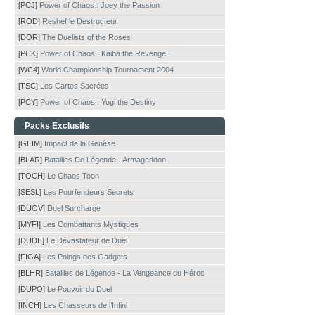
[PCJ]
Power of Chaos : Joey the Passion
[ROD]
Reshef le Destructeur
[DOR]
The Duelists of the Roses
[PCK]
Power of Chaos : Kaiba the Revenge
[WC4]
World Championship Tournament 2004
[TSC]
Les Cartes Sacrées
[PCY]
Power of Chaos : Yugi the Destiny
Packs Exclusifs
[GEIM]
Impact de la Genèse
[BLAR]
Batailles De Légende - Armageddon
[TOCH]
Le Chaos Toon
[SESL]
Les Pourfendeurs Secrets
[DUOV]
Duel Surcharge
[MYFI]
Les Combattants Mystiques
[DUDE]
Le Dévastateur de Duel
[FIGA]
Les Poings des Gadgets
[BLHR]
Batailles de Légende - La Vengeance du Héros
[DUPO]
Le Pouvoir du Duel
[INCH]
Les Chasseurs de l’Infini