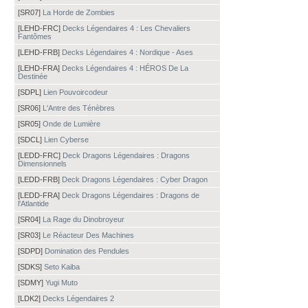
[SR07]
La Horde de Zombies
[LEHD-FRC]
Decks Légendaires 4 : Les Chevaliers
Fantômes
[LEHD-FRB]
Decks Légendaires 4 : Nordique - Ases
[LEHD-FRA]
Decks Légendaires 4 : HÉROS De La
Destinée
[SDPL]
Lien Pouvoircodeur
[SR06]
L'Antre des Ténèbres
[SR05]
Onde de Lumière
[SDCL]
Lien Cyberse
[LEDD-FRC]
Deck Dragons Légendaires : Dragons
Dimensionnels
[LEDD-FRB]
Deck Dragons Légendaires : Cyber Dragon
[LEDD-FRA]
Deck Dragons Légendaires : Dragons de
l'Atlantide
[SR04]
La Rage du Dinobroyeur
[SR03]
Le Réacteur Des Machines
[SDPD]
Domination des Pendules
[SDKS]
Seto Kaiba
[SDMY]
Yugi Muto
[LDK2]
Decks Légendaires 2