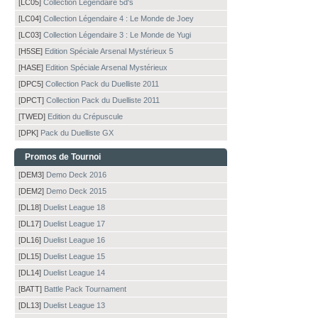
[LC05]
Collection Légendaire 5d's
[LC04]
Collection Légendaire 4 : Le Monde de Joey
[LC03]
Collection Légendaire 3 : Le Monde de Yugi
[H5SE]
Edition Spéciale Arsenal Mystérieux 5
[HASE]
Edition Spéciale Arsenal Mystérieux
[DPC5]
Collection Pack du Duelliste 2011
[DPCT]
Collection Pack du Duelliste 2011
[TWED]
Edition du Crépuscule
[DPK]
Pack du Duelliste GX
Promos de Tournoi
[DEM3]
Demo Deck 2016
[DEM2]
Demo Deck 2015
[DL18]
Duelist League 18
[DL17]
Duelist League 17
[DL16]
Duelist League 16
[DL15]
Duelist League 15
[DL14]
Duelist League 14
[BATT]
Battle Pack Tournament
[DL13]
Duelist League 13