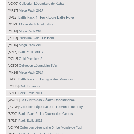
[LCKC]
Collection Légendaire de Kaiba
[MP17]
Mega Pack 2017
[SP17]
Battle Pack 4 : Pack Etoile Battle Royal
[MVP1]
Movie Pack Gold Edition
[MP16]
Mega Pack 2016
[PGL3]
Premium Gold : Or Infini
[MP15]
Mega Pack 2015
[SP15]
Pack Etoile Arc-V
[PGL2]
Gold Premium 2
[LC5D]
Collection Légendaire 5d's
[MP14]
Mega Pack 2014
[BP03]
Battle Pack 3 : La Ligue des Monstres
[PGLD]
Gold Premium
[SP14]
Pack Etoile 2014
[WGRT]
La Guerre des Géants Recommence
[LCJW]
Collection Légendaire 4 : Le Monde de Joey
[BP02]
Battle Pack 2 : La Guerre des Géants
[SP13]
Pack Etoile 2013
[LCYW]
Collection Légendaire 3 : Le Monde de Yugi