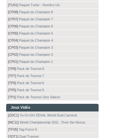
[TU01]
Paquet Turbo - Numéro Un
[CP08]
Paquet du Champion 8
[CP07]
Paquet du Champion 7
[CP06]
Paquet du Champion 6
[CP05]
Paquet du Champion 5
[CP04]
Paquet du Champion 4
[CP03]
Paquet du Champion 3
[CP02]
Paquet du Champion 2
[CP01]
Paquet du Champion 1
[TP8]
Pack de Tournoi 8
[TP7]
Pack de Tournoi 7
[TP6]
Pack de Tournoi 6
[TP5]
Pack de Tournoi 5
[TP1]
Pack de Tournoi 1ère Saison
Jeux Vidéo
[ZDC1]
Yu-Gi-Oh! ZEXAL World Duel Carnival
[WC11]
World Championship 2011 : Over the Nexus
[TF05]
Tag Force 5
[YDT1]
Duel Transer