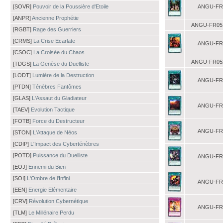
[SOVR]
Pouvoir de la Poussière d'Etoile
ANGU-FR
[ANPR]
Ancienne Prophétie
ANGU-FR05
[RGBT]
Rage des Guerriers
[CRMS]
La Crise Ecarlate
ANGU-FR
[CSOC]
La Croisée du Chaos
ANGU-FR05
[TDGS]
La Genèse du Duelliste
[LODT]
Lumière de la Destruction
ANGU-FR
[PTDN]
Ténèbres Fantômes
[GLAS]
L'Assaut du Gladiateur
ANGU-FR
[TAEV]
Evolution Tactique
[FOTB]
Force du Destructeur
ANGU-FR
[STON]
L'Attaque de Néos
[CDIP]
L'Impact des Cyberténèbres
[POTD]
Puissance du Duelliste
ANGU-FR
[EOJ]
Ennemi du Bien
[SOI]
L'Ombre de l'Infini
ANGU-FR
[EEN]
Energie Elémentaire
[CRV]
Révolution Cybernétique
ANGU-FR
[TLM]
Le Millénaire Perdu