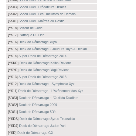
[SS04]
Speed Duel : Le Match du Millénium
[SS03]
Speed Duel : Prédateurs Ultimes
[SS02]
Speed Duel : Les Duellistes de Demain
[SS01]
Speed Duel : Maîtres du Destin
[YS18]
Briseur de Code
[YS17]
L'Attaque Du Lien
[YS16]
Deck de Démarrage Yuya
[YS15]
Deck de Démarrage 2 Joueurs Yuya & Declan
[YS14]
Super Deck de Démarrage 2014
[YSKR]
Deck de Démarrage Kaiba Revient
[YSYR]
Deck de Démarrage Yugi Revient
[YS13]
Super Deck de Démarrage 2013
[YS12]
Deck de Démarrage - Symphonie Xyz
[YS11]
Deck de Démarrage - L'Avènement des Xyz
[5DS3]
Deck de Démarrage : L’Outil du Duelliste
[5DS2]
Deck de Démarrage 2009
[5DS1]
Deck de Démarrage 5D's
[YSDS]
Deck de Démarrage Syrus Truesdale
[YSDJ]
Deck de Démarrage Jaden Yuki
[YSD]
Deck de Démarrage GX