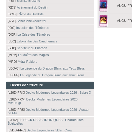
[FET]
Eternité Brûlante
ANGU-FR
[RDS]
Avènement du Destin
[SOD]
L'Âme du Duelliste
ANGU-FR
[AST]
Sanctuaire Ancestral
[IOC]
Invasion des Ténèbres
[DCR]
La Crise des Ténèbres
[LDC]
Labyrinthe des Cauchemars
[SDP]
Serviteur du Pharaon
[MDM]
Le Maître des Magies
[MRD]
Métal Raiders
[LDD-C]
La Légende du Dragon Blanc aux Yeux Bleus
[LDD-F]
La Légende du Dragon Blanc aux Yeux Bleus
Decks de Structure
[L26D-FRX]
Decks Modernes Légendaires 2026 : Sabre X
[L26D-FRM]
Decks Modernes Légendaires 2026 :
Mitsurugi
[L26D-FRS]
Decks Modernes Légendaires 2026 : Assaut
de l'Air
[CH02]
LE DECK DES CHRONIQUES : Charmeuses
Spirituelles
[L5DD-FRC]
Decks Légendaires 5D's : Crow