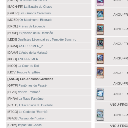
[BACH]
La Bataille du Chaos
ANGU-FR
[BACH-FR]
La Bataille du Chaos
[GRCR]
Les Grands Créateurs
ANGU-FR
[MGED]
Or Maximum : Eldorado
[BROL]
Frères de Légende
ANGU-FR
[BODE]
Explosion de la Destinée
[LED8]
Duellistes Légendaires : Tempête Synchro
ANGU-FR
[DAMA]
A SUPPRIMER_2
[DAMA]
L'Aube de la Majesté
ANGU-FR
[KICO]
A SUPPRIMER
[KICO]
La Cour du Roi
[LIOV]
Foudre Amplifiée
ANGU-FR
[ANGU] Les Anciens Gardiens
ANGU-FR
[GFTP]
Fantômes du Passé
[BLVO]
Vortex Embrasé
ANGU-FR
[PHRA]
La Rage Fantôme
ANGU-FR03
[ROTD]
L'Ascension du Duelliste
[ETCO]
Le Code de l'Éternité
ANGU-FR
[IGAS]
L'Assaut de l'Ignition
[CHIM]
Impact du Chaos
ANGU-FR03