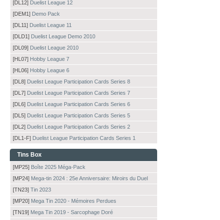
[DL12]
Duelist League 12
[DEM1]
Demo Pack
[DL11]
Duelist League 11
[DLD1]
Duelist League Demo 2010
[DL09]
Duelist League 2010
[HL07]
Hobby League 7
[HL06]
Hobby League 6
[DL8]
Duelist League Participation Cards Series 8
[DL7]
Duelist League Participation Cards Series 7
[DL6]
Duelist League Participation Cards Series 6
[DL5]
Duelist League Participation Cards Series 5
[DL2]
Duelist League Participation Cards Series 2
[DL1-F]
Duelist League Participation Cards Series 1
Tins Box
[MP25]
Boîte 2025 Méga-Pack
[MP24]
Mega-tin 2024 : 25e Anniversaire: Miroirs du Duel
[TN23]
Tin 2023
[MP20]
Mega Tin 2020 - Mémoires Perdues
[TN19]
Mega Tin 2019 - Sarcophage Doré