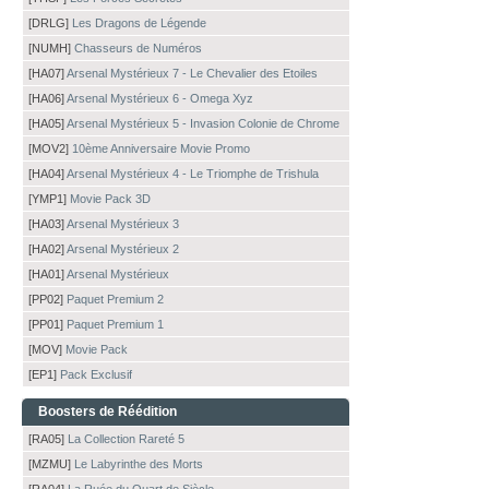
[DRLG]
Les Dragons de Légende
[NUMH]
Chasseurs de Numéros
[HA07]
Arsenal Mystérieux 7 - Le Chevalier des Etoiles
[HA06]
Arsenal Mystérieux 6 - Omega Xyz
[HA05]
Arsenal Mystérieux 5 - Invasion Colonie de Chrome
[MOV2]
10ème Anniversaire Movie Promo
[HA04]
Arsenal Mystérieux 4 - Le Triomphe de Trishula
[YMP1]
Movie Pack 3D
[HA03]
Arsenal Mystérieux 3
[HA02]
Arsenal Mystérieux 2
[HA01]
Arsenal Mystérieux
[PP02]
Paquet Premium 2
[PP01]
Paquet Premium 1
[MOV]
Movie Pack
[EP1]
Pack Exclusif
Boosters de Réédition
[RA05]
La Collection Rareté 5
[MZMU]
Le Labyrinthe des Morts