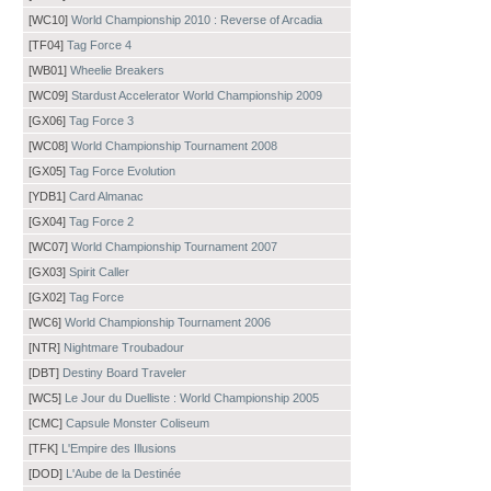
[WC10]
World Championship 2010 : Reverse of Arcadia
[TF04]
Tag Force 4
[WB01]
Wheelie Breakers
[WC09]
Stardust Accelerator World Championship 2009
[GX06]
Tag Force 3
[WC08]
World Championship Tournament 2008
[GX05]
Tag Force Evolution
[YDB1]
Card Almanac
[GX04]
Tag Force 2
[WC07]
World Championship Tournament 2007
[GX03]
Spirit Caller
[GX02]
Tag Force
[WC6]
World Championship Tournament 2006
[NTR]
Nightmare Troubadour
[DBT]
Destiny Board Traveler
[WC5]
Le Jour du Duelliste : World Championship 2005
[CMC]
Capsule Monster Coliseum
[TFK]
L'Empire des Illusions
[DOD]
L'Aube de la Destinée