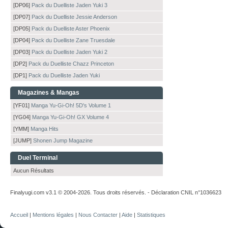
[DP06]
Pack du Duelliste Jaden Yuki 3
[DP07]
Pack du Duelliste Jessie Anderson
[DP05]
Pack du Duelliste Aster Phoenix
[DP04]
Pack du Duelliste Zane Truesdale
[DP03]
Pack du Duelliste Jaden Yuki 2
[DP2]
Pack du Duelliste Chazz Princeton
[DP1]
Pack du Duelliste Jaden Yuki
Magazines & Mangas
[YF01]
Manga Yu-Gi-Oh! 5D's Volume 1
[YG04]
Manga Yu-Gi-Oh! GX Volume 4
[YMM]
Manga Hits
[JUMP]
Shonen Jump Magazine
Duel Terminal
Aucun Résultats
Finalyugi.com v3.1 © 2004-2026. Tous droits réservés. - Déclaration CNIL n°1036623
Accueil
|
Mentions légales
|
Nous Contacter
|
Aide
|
Statistiques