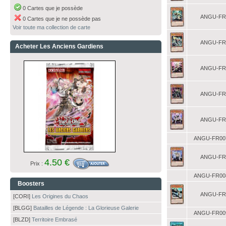
0 Cartes que je possède
ANGU-FR
0 Cartes que je ne possède pas
Voir toute ma collection de carte
ANGU-FR
Acheter Les Anciens Gardiens
ANGU-FR
ANGU-FR
ANGU-FR
ANGU-FR00
ANGU-FR
4.50 €
Prix :
ANGU-FR00
Boosters
ANGU-FR
[CORI]
Les Origines du Chaos
[BLGG]
Batailles de Légende : La Glorieuse Galerie
ANGU-FR00
[BLZD]
Territoire Embrasé