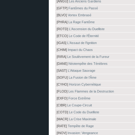
[ANGU]
Les Anciens Gardiens
[GFTP]
Fantômes du Passé
[BLVO]
Vortex Embrasé
[PHRA]
La Rage Fantôme
[ROTD]
L'Ascension du Duelliste
[ETCO]
Le Code de l'Éternité
[IGAS]
L'Assaut de l'Ignition
[CHIM]
Impact du Chaos
[RIRA]
Le Soulèvement de la Fureur
[DANE]
Néotempête des Ténèbres
[SAST]
L'Attaque Sauvage
[SOFU]
La Fusion de l'Âme
[CYHO]
Horizon Cybernétique
[FLOD]
Les Flammes de la Destruction
[EXFO]
Force Extrême
[CIBR]
Le Coupe-Circuit
[COTD]
Le Code du Duelliste
[MACR]
La Crise Maximale
[RATE]
Tempête de Rage
[INOV]
Invasion: Vengeance