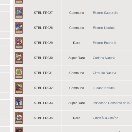
STBL-FR027
Commune
Electro-Sauterelle
STBL-FR028
Commune
Electro-Libellule
STBL-FR029
Rare
Electro-Ecureuil
STBL-FR030
Super Rare
Cerises Naturia
STBL-FR031
Commune
Citrouille Naturia
STBL-FR032
Commune
Lucane Naturia
STBL-FR033
Super Rare
Princesse Dansante de la B
STBL-FR034
Rare
Chien à la Chaîne