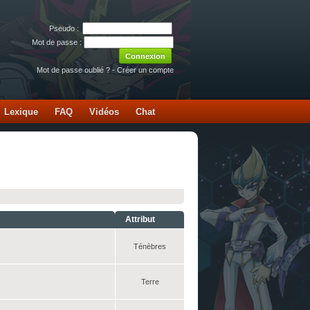
Pseudo :
Mot de passe :
Mot de passe oublié ?
-
Créer un compte
Lexique
FAQ
Vidéos
Chat
Attribut
Ténèbres
Terre