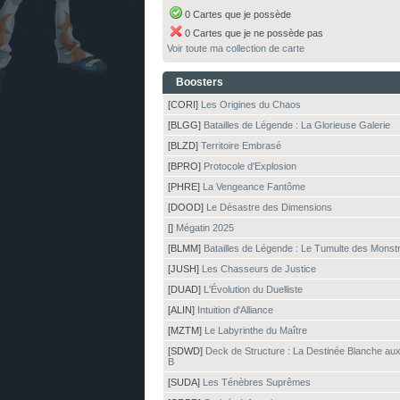
0 Cartes que je possède
0 Cartes que je ne possède pas
Voir toute ma collection de carte
Boosters
[CORI]
Les Origines du Chaos
[BLGG]
Batailles de Légende : La Glorieuse Galerie
[BLZD]
Territoire Embrasé
[BPRO]
Protocole d'Explosion
[PHRE]
La Vengeance Fantôme
[DOOD]
Le Désastre des Dimensions
[]
Mégatin 2025
[BLMM]
Batailles de Légende : Le Tumulte des Monst
[JUSH]
Les Chasseurs de Justice
[DUAD]
L'Évolution du Duelliste
[ALIN]
Intuition d'Alliance
[MZTM]
Le Labyrinthe du Maître
[SDWD]
Deck de Structure : La Destinée Blanche au
B
[SUDA]
Les Ténèbres Suprêmes