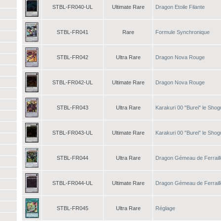
STBL-FR040-UL
Ultimate Rare
Dragon Etoile Filante
STBL-FR041
Rare
Formule Synchronique
STBL-FR042
Ultra Rare
Dragon Nova Rouge
STBL-FR042-UL
Ultimate Rare
Dragon Nova Rouge
STBL-FR043
Ultra Rare
Karakuri 00 "Burei" le Sho
STBL-FR043-UL
Ultimate Rare
Karakuri 00 "Burei" le Sho
STBL-FR044
Ultra Rare
Dragon Gémeau de Ferraill
STBL-FR044-UL
Ultimate Rare
Dragon Gémeau de Ferraill
STBL-FR045
Ultra Rare
Réglage