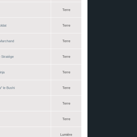
Terre
oldat
Terre
e Marchand
Terre
e Stratège
Terre
inja
Terre
" le Bushi
Terre
Terre
Terre
Lumière