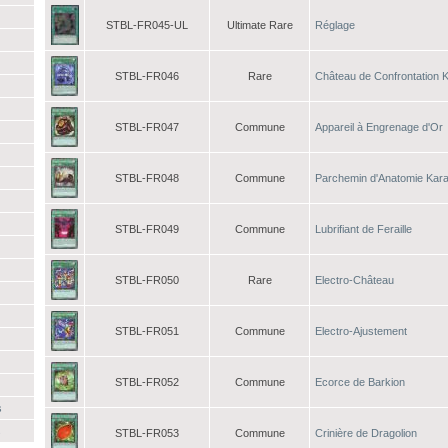
STBL-FR045-UL
Ultimate Rare
Réglage
STBL-FR046
Rare
Château de Confrontation K
STBL-FR047
Commune
Appareil à Engrenage d'Or
STBL-FR048
Commune
Parchemin d'Anatomie Kara
STBL-FR049
Commune
Lubrifiant de Feraille
STBL-FR050
Rare
Electro-Château
STBL-FR051
Commune
Electro-Ajustement
STBL-FR052
Commune
Ecorce de Barkion
s
s
STBL-FR053
Commune
Crinière de Dragolion