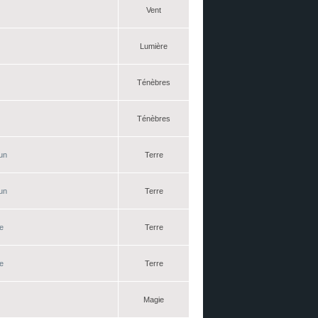
Vent
Lumière
Ténèbres
Ténèbres
gun
Terre
gun
Terre
e
Terre
e
Terre
Magie