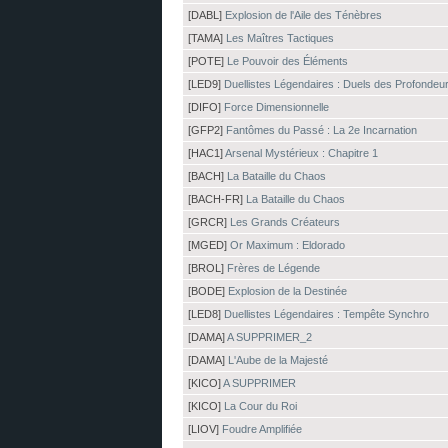
[DABL]
Explosion de l'Aile des Ténèbres
[TAMA]
Les Maîtres Tactiques
[POTE]
Le Pouvoir des Éléments
[LED9]
Duellistes Légendaires : Duels des Profondeu
[DIFO]
Force Dimensionnelle
[GFP2]
Fantômes du Passé : La 2e Incarnation
[HAC1]
Arsenal Mystérieux : Chapitre 1
[BACH]
La Bataille du Chaos
[BACH-FR]
La Bataille du Chaos
[GRCR]
Les Grands Créateurs
[MGED]
Or Maximum : Eldorado
[BROL]
Frères de Légende
[BODE]
Explosion de la Destinée
[LED8]
Duellistes Légendaires : Tempête Synchro
[DAMA]
A SUPPRIMER_2
[DAMA]
L'Aube de la Majesté
[KICO]
A SUPPRIMER
[KICO]
La Cour du Roi
[LIOV]
Foudre Amplifiée