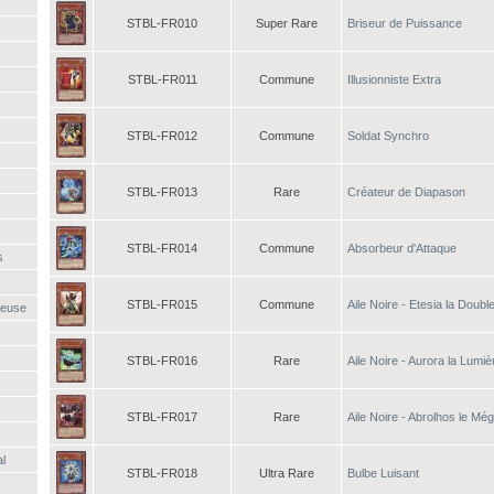
STBL-FR010
Super Rare
Briseur de Puissance
STBL-FR011
Commune
Illusionniste Extra
STBL-FR012
Commune
Soldat Synchro
STBL-FR013
Rare
Créateur de Diapason
STBL-FR014
Commune
Absorbeur d'Attaque
s
STBL-FR015
Commune
Aile Noire - Etesia la Doub
ueuse
STBL-FR016
Rare
Aile Noire - Aurora la Lumi
STBL-FR017
Rare
Aile Noire - Abrolhos le M
al
STBL-FR018
Ultra Rare
Bulbe Luisant