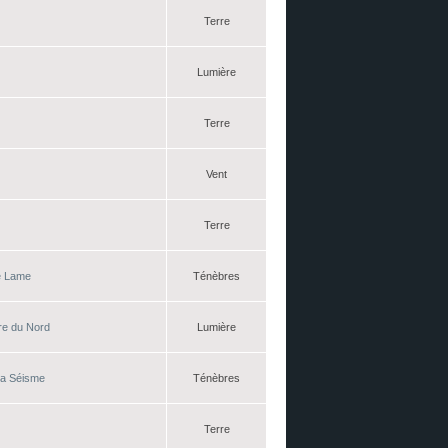
Terre
Lumière
Terre
Vent
Terre
le Lame
Ténèbres
ère du Nord
Lumière
éga Séisme
Ténèbres
Terre