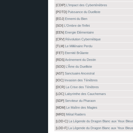
[CDIP]
L'Impact des Cyberténèbres
[POTD]
Puissance du Duelliste
[EOJ]
Ennemi du Bien
[SOI]
L'Ombre de l'Infini
[EEN]
Energie Elémentaire
[CRV]
Révolution Cybernétique
[TLM]
Le Millénaire Perdu
[FET]
Eternité Brûlante
[RDS]
Avènement du Destin
[SOD]
L'Âme du Duelliste
[AST]
Sanctuaire Ancestral
[IOC]
Invasion des Ténèbres
[DCR]
La Crise des Ténèbres
[LDC]
Labyrinthe des Cauchemars
[SDP]
Serviteur du Pharaon
[MDM]
Le Maître des Magies
[MRD]
Métal Raiders
[LDD-C]
La Légende du Dragon Blanc aux Yeux Bleu
[LDD-F]
La Légende du Dragon Blanc aux Yeux Bleu