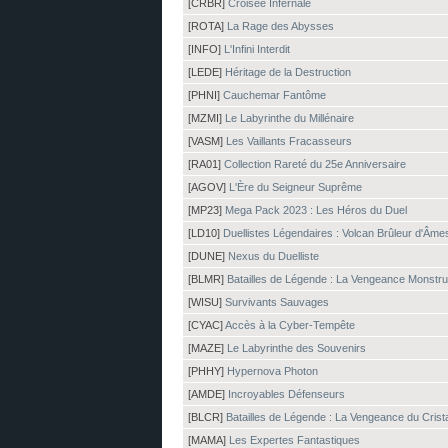
[CRBR]
Croisée Infernale
[ROTA]
La Rage des Abysses
[INFO]
L'Infini Interdit
[LEDE]
Héritage de la Destruction
[PHNI]
Cauchemar Fantôme
[MZMI]
Le Labyrinthe du Millénaire
[VASM]
Les Vaillants Fracasseurs
[RA01]
Collection Rareté du 25e Anniversaire
[AGOV]
L'Ère du Seigneur Suprême
[MP23]
Mega Pack 2023 : Les Héros du Duel
[LD10]
Duellistes Légendaires : Volcan Brûleur d'Âme
[DUNE]
Nexus du Duelliste
[BLMR]
Batailles de Légende : La Vengeance Monstr
[WISU]
Survivants Sauvages
[CYAC]
Accès à la Cyber-Tempête
[MAZE]
Le Labyrinthe des Souvenirs
[PHHY]
Hypernova Photon
[AMDE]
Incroyables Défenseurs
[BLCR]
Batailles de Légende : La Vengeance du Crist
[MAMA]
Les Expertes Fantastiques