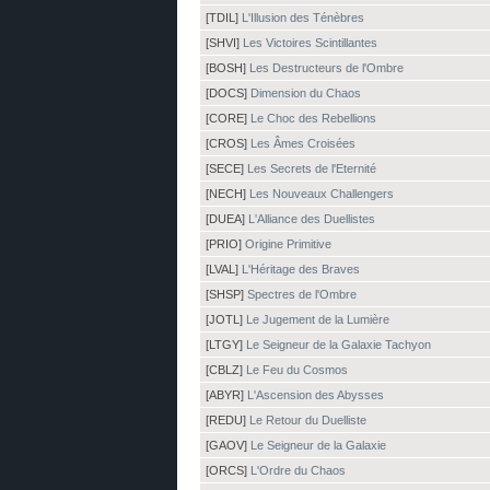
[TDIL]
L'Illusion des Ténèbres
[SHVI]
Les Victoires Scintillantes
[BOSH]
Les Destructeurs de l'Ombre
[DOCS]
Dimension du Chaos
[CORE]
Le Choc des Rebellions
[CROS]
Les Âmes Croisées
[SECE]
Les Secrets de l'Eternité
[NECH]
Les Nouveaux Challengers
[DUEA]
L'Alliance des Duellistes
[PRIO]
Origine Primitive
[LVAL]
L'Héritage des Braves
[SHSP]
Spectres de l'Ombre
[JOTL]
Le Jugement de la Lumière
[LTGY]
Le Seigneur de la Galaxie Tachyon
[CBLZ]
Le Feu du Cosmos
[ABYR]
L'Ascension des Abysses
[REDU]
Le Retour du Duelliste
[GAOV]
Le Seigneur de la Galaxie
[ORCS]
L'Ordre du Chaos