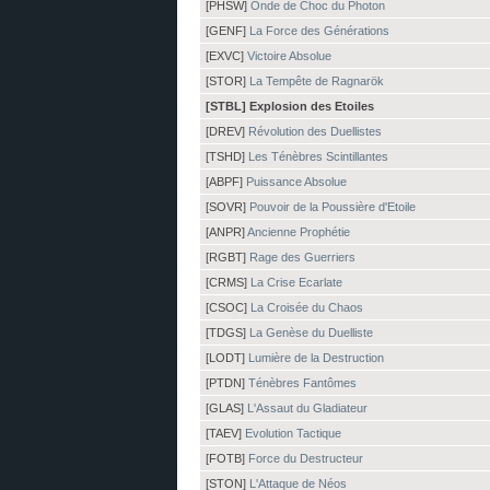
[PHSW]
Onde de Choc du Photon
[GENF]
La Force des Générations
[EXVC]
Victoire Absolue
[STOR]
La Tempête de Ragnarök
[STBL] Explosion des Etoiles
[DREV]
Révolution des Duellistes
[TSHD]
Les Ténèbres Scintillantes
[ABPF]
Puissance Absolue
[SOVR]
Pouvoir de la Poussière d'Etoile
[ANPR]
Ancienne Prophétie
[RGBT]
Rage des Guerriers
[CRMS]
La Crise Ecarlate
[CSOC]
La Croisée du Chaos
[TDGS]
La Genèse du Duelliste
[LODT]
Lumière de la Destruction
[PTDN]
Ténèbres Fantômes
[GLAS]
L'Assaut du Gladiateur
[TAEV]
Evolution Tactique
[FOTB]
Force du Destructeur
[STON]
L'Attaque de Néos