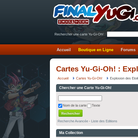
Rechercher une carte Yu-Gi-Oh! :
Accueil
Boutique en Ligne
Forums
Cartes Yu-Gi-Oh! : Exp
Accueil
Cartes Yu-Gi-Oh!
Explosion des Etoi
Chercher une Carte Yu-Gi-Oh!
Nom de la carte
Texte
Recherche Avancée
-
Liste des Editions
Ma Collection