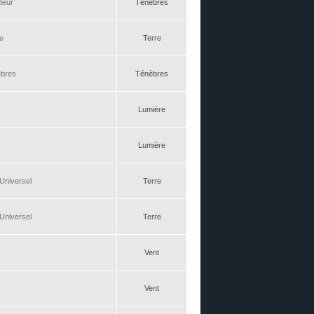
teur
Ténèbres
te
Terre
èbres
Ténèbres
Lumière
Lumière
Universel
Terre
Universel
Terre
Vent
Vent