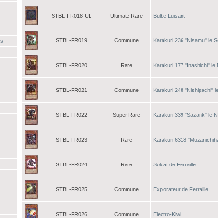
STBL-FR018-UL
Ultimate Rare
Bulbe Luisant
STBL-FR019
Commune
Karakuri 236 "Nisamu" le S
rs
STBL-FR020
Rare
Karakuri 177 "Inashichi" l
STBL-FR021
Commune
Karakuri 248 "Nishipachi" l
STBL-FR022
Super Rare
Karakuri 339 "Sazank" le N
STBL-FR023
Rare
Karakuri 6318 "Muzanichiha
STBL-FR024
Rare
Soldat de Ferraille
STBL-FR025
Commune
Explorateur de Ferraille
STBL-FR026
Commune
Electro-Kiwi