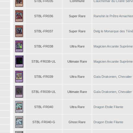
STBL-FR035
Commune
Cauchemar du Crâne Servi
STBL-FR036
Super Rare
Ranshin le Prêtre Arnachis
STBL-FR037
Super Rare
Delg le Monarque des Tén
STBL-FR038
Ultra Rare
Magicien Arcanite Suprème
STBL-FR038-UL
Ultimate Rare
Magicien Arcanite Suprème
STBL-FR039
Ultra Rare
Gaïa Drakonien, Chevalier 
STBL-FR039-UL
Ultimate Rare
Gaïa Drakonien, Chevalier 
STBL-FR040
Ultra Rare
Dragon Etoile Filante
STBL-FR040-G
Ghost Rare
Dragon Etoile Filante