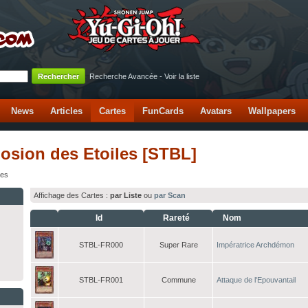
Recherche Avancée
-
Voir la liste
News
Articles
Cartes
FunCards
Avatars
Wallpapers
losion des Etoiles [STBL]
les
Affichage des Cartes :
par Liste
ou
par Scan
Id
Rareté
Nom
STBL-FR000
Super Rare
Impératrice Archdémon
STBL-FR001
Commune
Attaque de l'Epouvantail