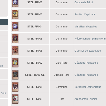
STBL-FR002
Commune
Coccinelle Miroir
STBL-FR003
Commune
Papillon Captivant
STBL-FR004
Commune
Mitrailleur d'Aiguilles
STBL-FR005
Commune
Nécromancien Dimensionn
STBL-FR006
Commune
Guerrier de Sauvetage
STBL-FR007
Ultra Rare
Géant de Puissance
res
STBL-FR007-UL
Ultimate Rare
Géant de Puissance
STBL-FR008
Commune
Berserker Démoniaque
x Yeux
STBL-FR009
Rare
Archdémon Lancier