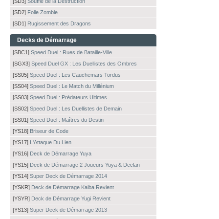
[SD3]
Souffle de la Destruction
[SD2]
Folie Zombie
[SD1]
Rugissement des Dragons
Decks de Démarrage
[SBC1]
Speed Duel : Rues de Bataille-Ville
[SGX3]
Speed Duel GX : Les Duellistes des Ombres
[SS05]
Speed Duel : Les Cauchemars Tordus
[SS04]
Speed Duel : Le Match du Millénium
[SS03]
Speed Duel : Prédateurs Ultimes
[SS02]
Speed Duel : Les Duellistes de Demain
[SS01]
Speed Duel : Maîtres du Destin
[YS18]
Briseur de Code
[YS17]
L'Attaque Du Lien
[YS16]
Deck de Démarrage Yuya
[YS15]
Deck de Démarrage 2 Joueurs Yuya & Declan
[YS14]
Super Deck de Démarrage 2014
[YSKR]
Deck de Démarrage Kaiba Revient
[YSYR]
Deck de Démarrage Yugi Revient
[YS13]
Super Deck de Démarrage 2013