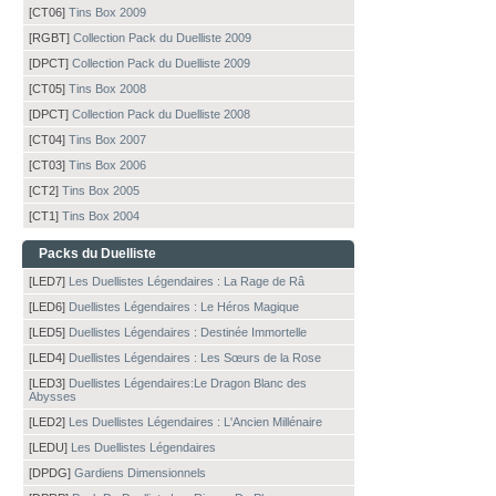
[CT06]
Tins Box 2009
[RGBT]
Collection Pack du Duelliste 2009
[DPCT]
Collection Pack du Duelliste 2009
[CT05]
Tins Box 2008
[DPCT]
Collection Pack du Duelliste 2008
[CT04]
Tins Box 2007
[CT03]
Tins Box 2006
[CT2]
Tins Box 2005
[CT1]
Tins Box 2004
Packs du Duelliste
[LED7]
Les Duellistes Légendaires : La Rage de Râ
[LED6]
Duellistes Légendaires : Le Héros Magique
[LED5]
Duellistes Légendaires : Destinée Immortelle
[LED4]
Duellistes Légendaires : Les Sœurs de la Rose
[LED3]
Duellistes Légendaires:Le Dragon Blanc des
Abysses
[LED2]
Les Duellistes Légendaires : L'Ancien Millénaire
[LEDU]
Les Duellistes Légendaires
[DPDG]
Gardiens Dimensionnels