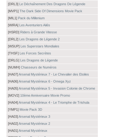
[DRL3]
Le Déchaînement Des Dragons De Légende
[MVP1]
The Dark Side Of Dimensions Movie Pack
[MIL1]
Pack du Millenium
[WIRA]
Les Aventuriers Ailés
[HSRD]
Riders à Grande Vitesse
[DRL2]
Les Dragons de Légende 2
[WSUP]
Les Superstars Mondiales
[THSF]
Les Forces Secrètes
[DRLG]
Les Dragons de Légende
[NUMH]
Chasseurs de Numéros
[HA07]
Arsenal Mystérieux 7 - Le Chevalier des Etoiles
[HA06]
Arsenal Mystérieux 6 - Omega Xyz
[HA05]
Arsenal Mystérieux 5 - Invasion Colonie de Chrome
[MOV2]
10ème Anniversaire Movie Promo
[HA04]
Arsenal Mystérieux 4 - Le Triomphe de Trishula
[YMP1]
Movie Pack 3D
[HA03]
Arsenal Mystérieux 3
[HA02]
Arsenal Mystérieux 2
[HA01]
Arsenal Mystérieux