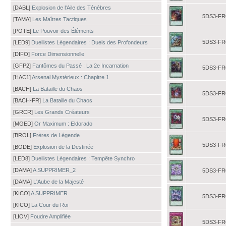
[DABL]
Explosion de l'Aile des Ténèbres
5DS3-FR
[TAMA]
Les Maîtres Tactiques
[POTE]
Le Pouvoir des Éléments
5DS3-FR
[LED9]
Duellistes Légendaires : Duels des Profondeurs
[DIFO]
Force Dimensionnelle
[GFP2]
Fantômes du Passé : La 2e Incarnation
5DS3-FR
[HAC1]
Arsenal Mystérieux : Chapitre 1
[BACH]
La Bataille du Chaos
5DS3-FR
[BACH-FR]
La Bataille du Chaos
[GRCR]
Les Grands Créateurs
5DS3-FR
[MGED]
Or Maximum : Eldorado
[BROL]
Frères de Légende
5DS3-FR
[BODE]
Explosion de la Destinée
[LED8]
Duellistes Légendaires : Tempête Synchro
[DAMA]
A SUPPRIMER_2
5DS3-FR
[DAMA]
L'Aube de la Majesté
[KICO]
A SUPPRIMER
5DS3-FR
[KICO]
La Cour du Roi
[LIOV]
Foudre Amplifiée
5DS3-FR