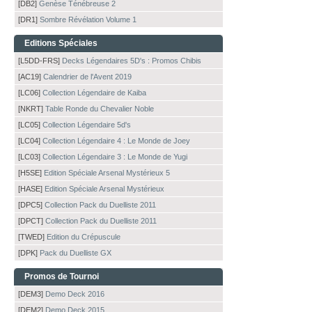
[DB2]
Genèse Ténébreuse 2
[DR1]
Sombre Révélation Volume 1
Editions Spéciales
[L5DD-FRS]
Decks Légendaires 5D's : Promos Chibis
[AC19]
Calendrier de l'Avent 2019
[LC06]
Collection Légendaire de Kaiba
[NKRT]
Table Ronde du Chevalier Noble
[LC05]
Collection Légendaire 5d's
[LC04]
Collection Légendaire 4 : Le Monde de Joey
[LC03]
Collection Légendaire 3 : Le Monde de Yugi
[H5SE]
Edition Spéciale Arsenal Mystérieux 5
[HASE]
Edition Spéciale Arsenal Mystérieux
[DPC5]
Collection Pack du Duelliste 2011
[DPCT]
Collection Pack du Duelliste 2011
[TWED]
Edition du Crépuscule
[DPK]
Pack du Duelliste GX
Promos de Tournoi
[DEM3]
Demo Deck 2016
[DEM2]
Demo Deck 2015