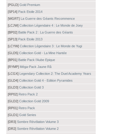
[PGLD]
Gold Premium
[SP14]
Pack Etoile 2014
[WGRT]
La Guerre des Géants Recommence
[LCJW]
Collection Légendaire 4 : Le Monde de Joey
[BP02]
Battle Pack 2 : La Guerre des Géants
[SP13]
Pack Etoile 2013
[LCYW]
Collection Légendaire 3 : Le Monde de Yugi
[GLD5]
Collection Gold - La Mine Hantée
[BP01]
Battle Pack l'Aube Epique
[RYMP]
Méga-Pack Jaune Râ
[LCGX]
Legendary Collection 2: The Duel Academy Years
[GLD4]
Collection Gold 4 - Edition Pyramides
[GLD3]
Collection Gold 3
[RP02]
Retro Pack 2
[GLD2]
Collection Gold 2009
[RP01]
Retro Pack
[GLD1]
Gold Series
[DR3]
Sombre Révélation Volume 3
[DR2]
Sombre Révélation Volume 2