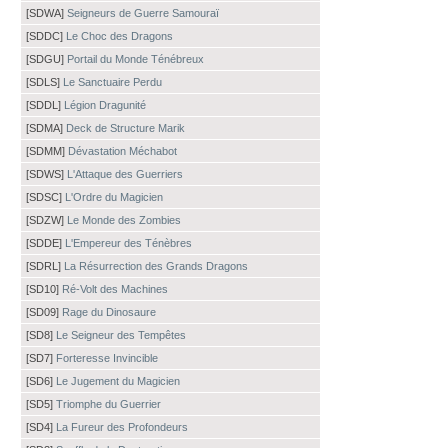
[SDWA]
Seigneurs de Guerre Samouraï
[SDDC]
Le Choc des Dragons
[SDGU]
Portail du Monde Ténébreux
[SDLS]
Le Sanctuaire Perdu
[SDDL]
Légion Dragunité
[SDMA]
Deck de Structure Marik
[SDMM]
Dévastation Méchabot
[SDWS]
L'Attaque des Guerriers
[SDSC]
L'Ordre du Magicien
[SDZW]
Le Monde des Zombies
[SDDE]
L'Empereur des Ténèbres
[SDRL]
La Résurrection des Grands Dragons
[SD10]
Ré-Volt des Machines
[SD09]
Rage du Dinosaure
[SD8]
Le Seigneur des Tempêtes
[SD7]
Forteresse Invincible
[SD6]
Le Jugement du Magicien
[SD5]
Triomphe du Guerrier
[SD4]
La Fureur des Profondeurs