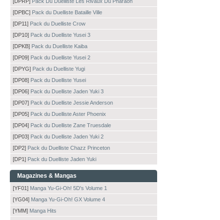
[DPRP]
Pack Du Duelliste Les Rivaux Du Pharaon
[DPBC]
Pack du Duelliste Bataille Ville
[DP11]
Pack du Duelliste Crow
[DP10]
Pack du Duelliste Yusei 3
[DPKB]
Pack du Duelliste Kaiba
[DP09]
Pack du Duelliste Yusei 2
[DPYG]
Pack du Duelliste Yugi
[DP08]
Pack du Duelliste Yusei
[DP06]
Pack du Duelliste Jaden Yuki 3
[DP07]
Pack du Duelliste Jessie Anderson
[DP05]
Pack du Duelliste Aster Phoenix
[DP04]
Pack du Duelliste Zane Truesdale
[DP03]
Pack du Duelliste Jaden Yuki 2
[DP2]
Pack du Duelliste Chazz Princeton
[DP1]
Pack du Duelliste Jaden Yuki
Magazines & Mangas
[YF01]
Manga Yu-Gi-Oh! 5D's Volume 1
[YG04]
Manga Yu-Gi-Oh! GX Volume 4
[YMM]
Manga Hits