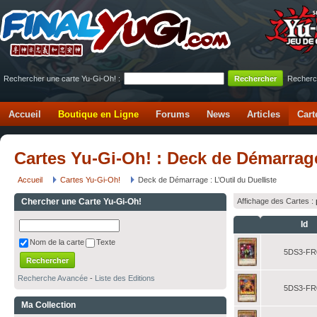
Rechercher une carte Yu-Gi-Oh! :
Recherc
Accueil
Boutique en Ligne
Forums
News
Articles
Cart
Cartes Yu-Gi-Oh! : Deck de Démarrage 
Accueil
Cartes Yu-Gi-Oh!
Deck de Démarrage : L’Outil du Duelliste
Chercher une Carte Yu-Gi-Oh!
Affichage des Cartes :
Id
Nom de la carte
Texte
5DS3-FR
Recherche Avancée
-
Liste des Editions
5DS3-FR
Ma Collection