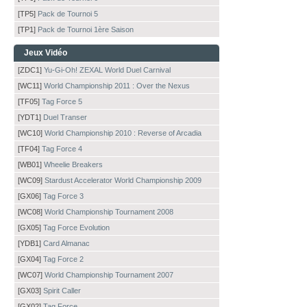
[TP5]
Pack de Tournoi 5
[TP1]
Pack de Tournoi 1ère Saison
Jeux Vidéo
[ZDC1]
Yu-Gi-Oh! ZEXAL World Duel Carnival
[WC11]
World Championship 2011 : Over the Nexus
[TF05]
Tag Force 5
[YDT1]
Duel Transer
[WC10]
World Championship 2010 : Reverse of Arcadia
[TF04]
Tag Force 4
[WB01]
Wheelie Breakers
[WC09]
Stardust Accelerator World Championship 2009
[GX06]
Tag Force 3
[WC08]
World Championship Tournament 2008
[GX05]
Tag Force Evolution
[YDB1]
Card Almanac
[GX04]
Tag Force 2
[WC07]
World Championship Tournament 2007
[GX03]
Spirit Caller
[GX02]
Tag Force