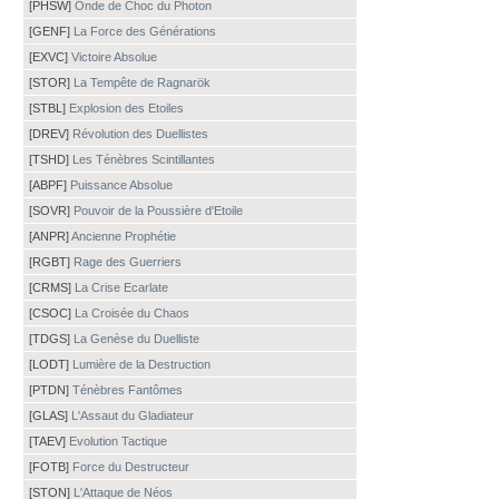
[PHSW]
Onde de Choc du Photon
[GENF]
La Force des Générations
[EXVC]
Victoire Absolue
[STOR]
La Tempête de Ragnarök
[STBL]
Explosion des Etoiles
[DREV]
Révolution des Duellistes
[TSHD]
Les Ténèbres Scintillantes
[ABPF]
Puissance Absolue
[SOVR]
Pouvoir de la Poussière d'Etoile
[ANPR]
Ancienne Prophétie
[RGBT]
Rage des Guerriers
[CRMS]
La Crise Ecarlate
[CSOC]
La Croisée du Chaos
[TDGS]
La Genèse du Duelliste
[LODT]
Lumière de la Destruction
[PTDN]
Ténèbres Fantômes
[GLAS]
L'Assaut du Gladiateur
[TAEV]
Evolution Tactique
[FOTB]
Force du Destructeur
[STON]
L'Attaque de Néos