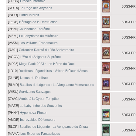
[CRBR]
Croisée Infernale
5DS3-FR
[ROTA]
La Rage des Abysses
[INFO]
L'Infini Interdit
[LEDE]
Héritage de la Destruction
5DS3-FR
[PHNI]
Cauchemar Fantôme
[MZMI]
Le Labyrinthe du Millénaire
5DS3-FR
[VASM]
Les Vaillants Fracasseurs
[RA01]
Collection Rareté du 25e Anniversaire
5DS3-FR
[AGOV]
L'Ère du Seigneur Suprême
[MP23]
Mega Pack 2023 : Les Héros du Duel
5DS3-FR
[LD10]
Duellistes Légendaires : Volcan Brûleur d'Âmes
[DUNE]
Nexus du Duelliste
5DS3-FR
[BLMR]
Batailles de Légende : La Vengeance Monstrueuse
[WISU]
Survivants Sauvages
[CYAC]
Accès à la Cyber-Tempête
5DS3-FR
[MAZE]
Le Labyrinthe des Souvenirs
[PHHY]
Hypernova Photon
5DS3-FR
[AMDE]
Incroyables Défenseurs
[BLCR]
Batailles de Légende : La Vengeance du Cristal
5DS3-FR
[MAMA]
Les Expertes Fantastiques