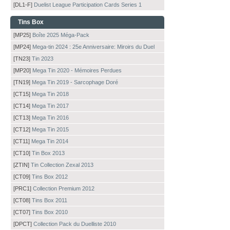
[DL1-F]
Duelist League Participation Cards Series 1
Tins Box
[MP25]
Boîte 2025 Méga-Pack
[MP24]
Mega-tin 2024 : 25e Anniversaire: Miroirs du Duel
[TN23]
Tin 2023
[MP20]
Mega Tin 2020 - Mémoires Perdues
[TN19]
Mega Tin 2019 - Sarcophage Doré
[CT15]
Mega Tin 2018
[CT14]
Mega Tin 2017
[CT13]
Mega Tin 2016
[CT12]
Mega Tin 2015
[CT11]
Mega Tin 2014
[CT10]
Tin Box 2013
[ZTIN]
Tin Collection Zexal 2013
[CT09]
Tins Box 2012
[PRC1]
Collection Premium 2012
[CT08]
Tins Box 2011
[CT07]
Tins Box 2010
[DPCT]
Collection Pack du Duelliste 2010