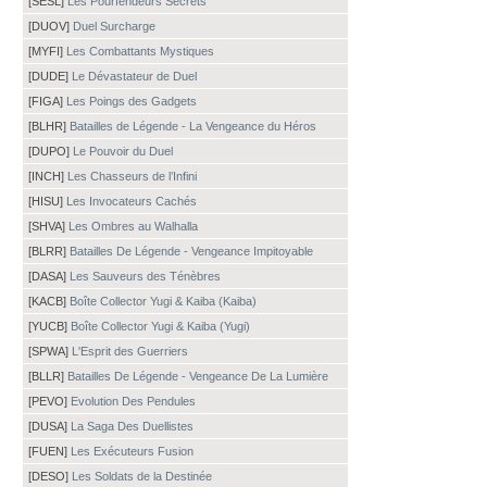
[SESL]
Les Pourfendeurs Secrets
[DUOV]
Duel Surcharge
[MYFI]
Les Combattants Mystiques
[DUDE]
Le Dévastateur de Duel
[FIGA]
Les Poings des Gadgets
[BLHR]
Batailles de Légende - La Vengeance du Héros
[DUPO]
Le Pouvoir du Duel
[INCH]
Les Chasseurs de l’Infini
[HISU]
Les Invocateurs Cachés
[SHVA]
Les Ombres au Walhalla
[BLRR]
Batailles De Légende - Vengeance Impitoyable
[DASA]
Les Sauveurs des Ténèbres
[KACB]
Boîte Collector Yugi & Kaiba (Kaiba)
[YUCB]
Boîte Collector Yugi & Kaiba (Yugi)
[SPWA]
L'Esprit des Guerriers
[BLLR]
Batailles De Légende - Vengeance De La Lumière
[PEVO]
Evolution Des Pendules
[DUSA]
La Saga Des Duellistes
[FUEN]
Les Exécuteurs Fusion
[DESO]
Les Soldats de la Destinée