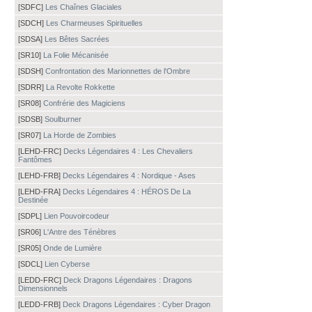
[SDFC]
Les Chaînes Glaciales
[SDCH]
Les Charmeuses Spirituelles
[SDSA]
Les Bêtes Sacrées
[SR10]
La Folie Mécanisée
[SDSH]
Confrontation des Marionnettes de l'Ombre
[SDRR]
La Revolte Rokkette
[SR08]
Confrérie des Magiciens
[SDSB]
Soulburner
[SR07]
La Horde de Zombies
[LEHD-FRC]
Decks Légendaires 4 : Les Chevaliers
Fantômes
[LEHD-FRB]
Decks Légendaires 4 : Nordique - Ases
[LEHD-FRA]
Decks Légendaires 4 : HÉROS De La
Destinée
[SDPL]
Lien Pouvoircodeur
[SR06]
L'Antre des Ténèbres
[SR05]
Onde de Lumière
[SDCL]
Lien Cyberse
[LEDD-FRC]
Deck Dragons Légendaires : Dragons
Dimensionnels
[LEDD-FRB]
Deck Dragons Légendaires : Cyber Dragon