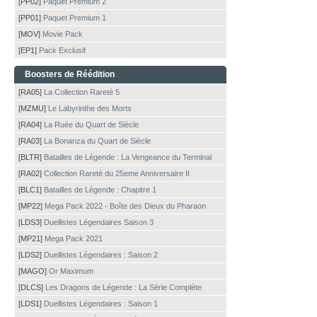
[PP02]
Paquet Premium 2
[PP01]
Paquet Premium 1
[MOV]
Movie Pack
[EP1]
Pack Exclusif
Boosters de Réédition
[RA05]
La Collection Rareté 5
[MZMU]
Le Labyrinthe des Morts
[RA04]
La Ruée du Quart de Siècle
[RA03]
La Bonanza du Quart de Siècle
[BLTR]
Batailles de Légende : La Vengeance du Terminal
[RA02]
Collection Rareté du 25eme Anniversaire II
[BLC1]
Batailles de Légende : Chapitre 1
[MP22]
Mega Pack 2022 - Boîte des Dieux du Pharaon
[LDS3]
Duellistes Légendaires Saison 3
[MP21]
Mega Pack 2021
[LDS2]
Duellistes Légendaires : Saison 2
[MAGO]
Or Maximum
[DLCS]
Les Dragons de Légende : La Série Complète
[LDS1]
Duellistes Légendaires : Saison 1