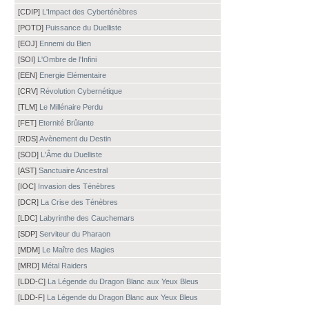
[CDIP]
L'Impact des Cyberténèbres
[POTD]
Puissance du Duelliste
[EOJ]
Ennemi du Bien
[SOI]
L'Ombre de l'Infini
[EEN]
Energie Elémentaire
[CRV]
Révolution Cybernétique
[TLM]
Le Millénaire Perdu
[FET]
Eternité Brûlante
[RDS]
Avènement du Destin
[SOD]
L'Âme du Duelliste
[AST]
Sanctuaire Ancestral
[IOC]
Invasion des Ténèbres
[DCR]
La Crise des Ténèbres
[LDC]
Labyrinthe des Cauchemars
[SDP]
Serviteur du Pharaon
[MDM]
Le Maître des Magies
[MRD]
Métal Raiders
[LDD-C]
La Légende du Dragon Blanc aux Yeux Bleus
[LDD-F]
La Légende du Dragon Blanc aux Yeux Bleus