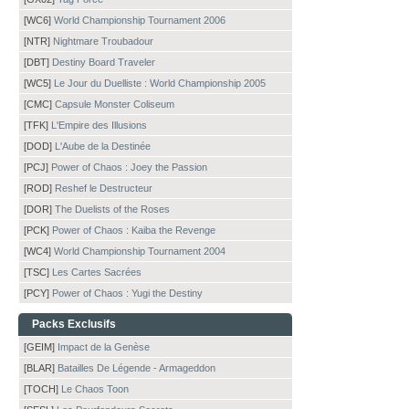
[WC6]
World Championship Tournament 2006
[NTR]
Nightmare Troubadour
[DBT]
Destiny Board Traveler
[WC5]
Le Jour du Duelliste : World Championship 2005
[CMC]
Capsule Monster Coliseum
[TFK]
L'Empire des Illusions
[DOD]
L'Aube de la Destinée
[PCJ]
Power of Chaos : Joey the Passion
[ROD]
Reshef le Destructeur
[DOR]
The Duelists of the Roses
[PCK]
Power of Chaos : Kaiba the Revenge
[WC4]
World Championship Tournament 2004
[TSC]
Les Cartes Sacrées
[PCY]
Power of Chaos : Yugi the Destiny
Packs Exclusifs
[GEIM]
Impact de la Genèse
[BLAR]
Batailles De Légende - Armageddon
[TOCH]
Le Chaos Toon