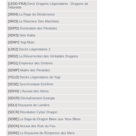
[LEDD-FRA]
Deck Dragons Légendaires : Dragons de
l'Atlantide
[SR04]
La Rage du Dinobroyeur
[SR03]
Le Réacteur Des Machines
[SDPD]
Domination des Pendules
[SDKS]
Seto Kaiba
[SDMY]
Yugi Muto
[LDK2]
Decks Légendaires 2
[SR02]
La Résurrection des Véritables Dragons
[SR01]
Empereur des Ombres
[SDMP]
Maitre des Pendules
[YGLD]
Decks Légendaires de Yugi
[SDSE]
Synchronique Extrême
[SDHS]
L'Assaut des Héros
[SDGR]
Déchaînement Geargia
[SDLI]
Royaume de Lumière
[SDCR]
Revolution Cyber Dragon
[SDBE]
La Saga du Dragon Blanc aux Yeux Bleus
[SDOK]
Assaut des Rois du Feu
[SDRE]
Le Royaume de l'Empereur des Mers