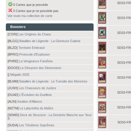
5DS3-FR
0 Cartes que je possède
0 Cartes que je ne possède pas
Voir toute ma collection de carte
5DS3-FR
Boosters
5DS3-FR
[CORI]
Les Origines du Chaos
[BLGG]
Batailles de Légende : La Glorieuse Galerie
[BLZD]
Territoire Embrasé
5DS3-FR
[BPRO]
Protocole d'Explosion
[PHRE]
La Vengeance Fantôme
5DS3-FR
[DOOD]
Le Désastre des Dimensions
[]
Mégatin 2025
5DS3-FR
[BLMM]
Batailles de Légende : Le Tumulte des Monstres
[JUSH]
Les Chasseurs de Justice
5DS3-FR
[DUAD]
L'Évolution du Duelliste
[ALIN]
Intuition d'Alliance
5DS3-FR
[MZTM]
Le Labyrinthe du Maître
[SDWD]
Deck de Structure : La Destinée Blanche aux Yeux
B
5DS3-FR
[SUDA]
Les Ténèbres Suprêmes