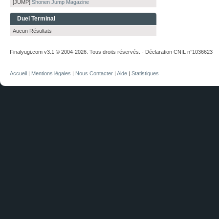
[JUMP]
Shonen Jump Magazine
Duel Terminal
Aucun Résultats
Finalyugi.com v3.1 © 2004-2026. Tous droits réservés. - Déclaration CNIL n°1036623
Accueil
|
Mentions légales
|
Nous Contacter
|
Aide
|
Statistiques