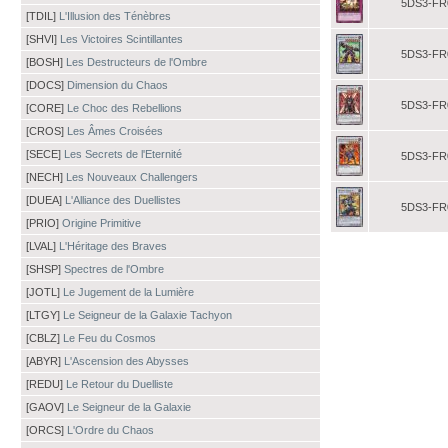
5DS3-FR
[TDIL]
L'Illusion des Ténèbres
[SHVI]
Les Victoires Scintillantes
5DS3-FR
[BOSH]
Les Destructeurs de l'Ombre
[DOCS]
Dimension du Chaos
5DS3-FR
[CORE]
Le Choc des Rebellions
[CROS]
Les Âmes Croisées
[SECE]
Les Secrets de l'Eternité
5DS3-FR
[NECH]
Les Nouveaux Challengers
[DUEA]
L'Alliance des Duellistes
5DS3-FR
[PRIO]
Origine Primitive
[LVAL]
L'Héritage des Braves
[SHSP]
Spectres de l'Ombre
[JOTL]
Le Jugement de la Lumière
[LTGY]
Le Seigneur de la Galaxie Tachyon
[CBLZ]
Le Feu du Cosmos
[ABYR]
L'Ascension des Abysses
[REDU]
Le Retour du Duelliste
[GAOV]
Le Seigneur de la Galaxie
[ORCS]
L'Ordre du Chaos