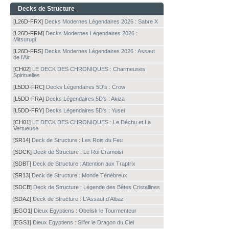
Decks de Structure
[L26D-FRX]
Decks Modernes Légendaires 2026 : Sabre X
[L26D-FRM]
Decks Modernes Légendaires 2026 :
Mitsurugi
[L26D-FRS]
Decks Modernes Légendaires 2026 : Assaut
de l'Air
[CH02]
LE DECK DES CHRONIQUES : Charmeuses
Spirituelles
[L5DD-FRC]
Decks Légendaires 5D's : Crow
[L5DD-FRA]
Decks Légendaires 5D's : Akiza
[L5DD-FRY]
Decks Légendaires 5D's : Yusei
[CH01]
LE DECK DES CHRONIQUES : Le Déchu et La
Vertueuse
[SR14]
Deck de Structure : Les Rois du Feu
[SDCK]
Deck de Structure : Le Roi Cramoisi
[SDBT]
Deck de Structure : Attention aux Traptrix
[SR13]
Deck de Structure : Monde Ténébreux
[SDCB]
Deck de Structure : Légende des Bêtes Cristallines
[SDAZ]
Deck de Structure : L'Assaut d'Albaz
[EGO1]
Dieux Egyptiens : Obelisk le Tourmenteur
[EGS1]
Dieux Egyptiens : Slifer le Dragon du Ciel