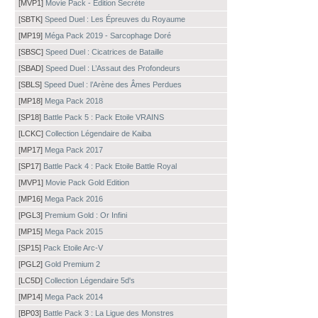
[MVP1]
Movie Pack - Édition Secrète
[SBTK]
Speed Duel : Les Épreuves du Royaume
[MP19]
Méga Pack 2019 - Sarcophage Doré
[SBSC]
Speed Duel : Cicatrices de Bataille
[SBAD]
Speed Duel : L’Assaut des Profondeurs
[SBLS]
Speed Duel : l’Arène des Âmes Perdues
[MP18]
Mega Pack 2018
[SP18]
Battle Pack 5 : Pack Etoile VRAINS
[LCKC]
Collection Légendaire de Kaiba
[MP17]
Mega Pack 2017
[SP17]
Battle Pack 4 : Pack Etoile Battle Royal
[MVP1]
Movie Pack Gold Edition
[MP16]
Mega Pack 2016
[PGL3]
Premium Gold : Or Infini
[MP15]
Mega Pack 2015
[SP15]
Pack Etoile Arc-V
[PGL2]
Gold Premium 2
[LC5D]
Collection Légendaire 5d's
[MP14]
Mega Pack 2014
[BP03]
Battle Pack 3 : La Ligue des Monstres