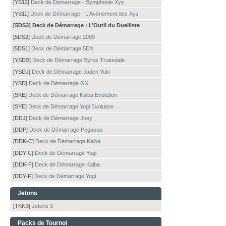
[YS12]
Deck de Démarrage - Symphonie Xyz
[YS11]
Deck de Démarrage - L'Avènement des Xyz
[5DS3] Deck de Démarrage : L’Outil du Duelliste
[5DS2]
Deck de Démarrage 2009
[5DS1]
Deck de Démarrage 5D's
[YSDS]
Deck de Démarrage Syrus Truesdale
[YSDJ]
Deck de Démarrage Jaden Yuki
[YSD]
Deck de Démarrage GX
[SKE]
Deck de Démarrage Kaiba Evolution
[SYE]
Deck de Démarrage Yugi Evolution
[DDJ]
Deck de Démarrage Joey
[DDP]
Deck de Démarrage Pegasus
[DDK-C]
Deck de Démarrage Kaiba
[DDY-C]
Deck de Démarrage Yugi
[DDK-F]
Deck de Démarrage Kaiba
[DDY-F]
Deck de Démarrage Yugi
Jetons
[TKN3]
Jetons 3
Packs de Tournoi