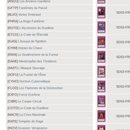
[ANGU]
Les Anciens Gardiens
[GFTP]
Fantômes du Passé
5DS3-FR
[BLVO]
Vortex Embrasé
[PHRA]
La Rage Fantôme
5DS3-FR
[ROTD]
L'Ascension du Duelliste
[ETCO]
Le Code de l'Éternité
[IGAS]
L'Assaut de l'Ignition
5DS3-FR
[CHIM]
Impact du Chaos
[RIRA]
Le Soulèvement de la Fureur
5DS3-FR
[DANE]
Néotempête des Ténèbres
[SAST]
L'Attaque Sauvage
5DS3-FR
[SOFU]
La Fusion de l'Âme
[CYHO]
Horizon Cybernétique
5DS3-FR
[FLOD]
Les Flammes de la Destruction
[EXFO]
Force Extrême
[CIBR]
Le Coupe-Circuit
5DS3-FR
[COTD]
Le Code du Duelliste
[MACR]
La Crise Maximale
5DS3-FR
[RATE]
Tempête de Rage
[INOV]
Invasion: Vengeance