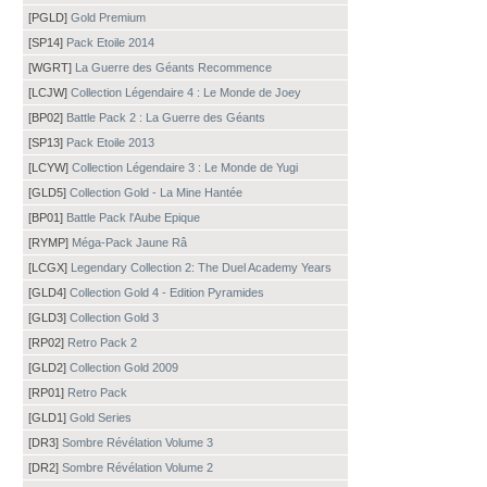
[PGLD]
Gold Premium
[SP14]
Pack Etoile 2014
[WGRT]
La Guerre des Géants Recommence
[LCJW]
Collection Légendaire 4 : Le Monde de Joey
[BP02]
Battle Pack 2 : La Guerre des Géants
[SP13]
Pack Etoile 2013
[LCYW]
Collection Légendaire 3 : Le Monde de Yugi
[GLD5]
Collection Gold - La Mine Hantée
[BP01]
Battle Pack l'Aube Epique
[RYMP]
Méga-Pack Jaune Râ
[LCGX]
Legendary Collection 2: The Duel Academy Years
[GLD4]
Collection Gold 4 - Edition Pyramides
[GLD3]
Collection Gold 3
[RP02]
Retro Pack 2
[GLD2]
Collection Gold 2009
[RP01]
Retro Pack
[GLD1]
Gold Series
[DR3]
Sombre Révélation Volume 3
[DR2]
Sombre Révélation Volume 2