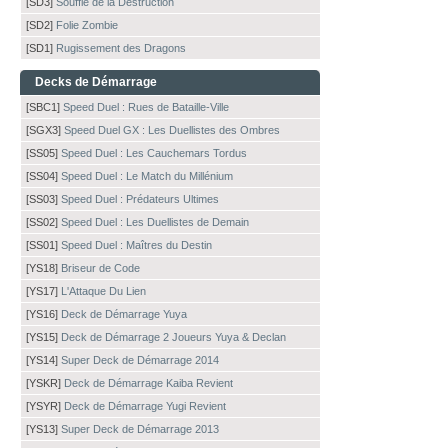
[SD3]
Souffle de la Destruction
[SD2]
Folie Zombie
[SD1]
Rugissement des Dragons
Decks de Démarrage
[SBC1]
Speed Duel : Rues de Bataille-Ville
[SGX3]
Speed Duel GX : Les Duellistes des Ombres
[SS05]
Speed Duel : Les Cauchemars Tordus
[SS04]
Speed Duel : Le Match du Millénium
[SS03]
Speed Duel : Prédateurs Ultimes
[SS02]
Speed Duel : Les Duellistes de Demain
[SS01]
Speed Duel : Maîtres du Destin
[YS18]
Briseur de Code
[YS17]
L'Attaque Du Lien
[YS16]
Deck de Démarrage Yuya
[YS15]
Deck de Démarrage 2 Joueurs Yuya & Declan
[YS14]
Super Deck de Démarrage 2014
[YSKR]
Deck de Démarrage Kaiba Revient
[YSYR]
Deck de Démarrage Yugi Revient
[YS13]
Super Deck de Démarrage 2013