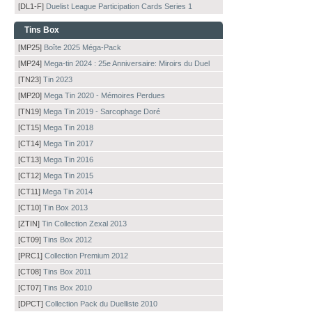
[DL1-F]
Duelist League Participation Cards Series 1
Tins Box
[MP25]
Boîte 2025 Méga-Pack
[MP24]
Mega-tin 2024 : 25e Anniversaire: Miroirs du Duel
[TN23]
Tin 2023
[MP20]
Mega Tin 2020 - Mémoires Perdues
[TN19]
Mega Tin 2019 - Sarcophage Doré
[CT15]
Mega Tin 2018
[CT14]
Mega Tin 2017
[CT13]
Mega Tin 2016
[CT12]
Mega Tin 2015
[CT11]
Mega Tin 2014
[CT10]
Tin Box 2013
[ZTIN]
Tin Collection Zexal 2013
[CT09]
Tins Box 2012
[PRC1]
Collection Premium 2012
[CT08]
Tins Box 2011
[CT07]
Tins Box 2010
[DPCT]
Collection Pack du Duelliste 2010