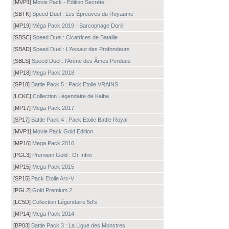
[MVP1]
Movie Pack - Édition Secrète
[SBTK]
Speed Duel : Les Épreuves du Royaume
[MP19]
Méga Pack 2019 - Sarcophage Doré
[SBSC]
Speed Duel : Cicatrices de Bataille
[SBAD]
Speed Duel : L’Assaut des Profondeurs
[SBLS]
Speed Duel : l’Arène des Âmes Perdues
[MP18]
Mega Pack 2018
[SP18]
Battle Pack 5 : Pack Etoile VRAINS
[LCKC]
Collection Légendaire de Kaiba
[MP17]
Mega Pack 2017
[SP17]
Battle Pack 4 : Pack Etoile Battle Royal
[MVP1]
Movie Pack Gold Edition
[MP16]
Mega Pack 2016
[PGL3]
Premium Gold : Or Infini
[MP15]
Mega Pack 2015
[SP15]
Pack Etoile Arc-V
[PGL2]
Gold Premium 2
[LC5D]
Collection Légendaire 5d's
[MP14]
Mega Pack 2014
[BP03]
Battle Pack 3 : La Ligue des Monstres