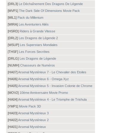
[DRL3]
Le Déchaînement Des Dragons De Légende
[MVP1]
The Dark Side Of Dimensions Movie Pack
[MIL1]
Pack du Millenium
[WIRA]
Les Aventuriers Ailés
[HSRD]
Riders à Grande Vitesse
[DRL2]
Les Dragons de Légende 2
[WSUP]
Les Superstars Mondiales
[THSF]
Les Forces Secrètes
[DRLG]
Les Dragons de Légende
[NUMH]
Chasseurs de Numéros
[HA07]
Arsenal Mystérieux 7 - Le Chevalier des Etoiles
[HA06]
Arsenal Mystérieux 6 - Omega Xyz
[HA05]
Arsenal Mystérieux 5 - Invasion Colonie de Chrome
[MOV2]
10ème Anniversaire Movie Promo
[HA04]
Arsenal Mystérieux 4 - Le Triomphe de Trishula
[YMP1]
Movie Pack 3D
[HA03]
Arsenal Mystérieux 3
[HA02]
Arsenal Mystérieux 2
[HA01]
Arsenal Mystérieux