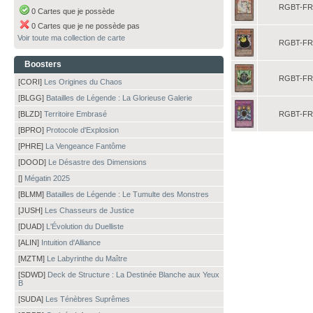
RGBT-FR
0 Cartes que je possède
0 Cartes que je ne possède pas
Voir toute ma collection de carte
RGBT-FR
Boosters
RGBT-FR
[CORI]
Les Origines du Chaos
[BLGG]
Batailles de Légende : La Glorieuse Galerie
[BLZD]
Territoire Embrasé
RGBT-FR
[BPRO]
Protocole d'Explosion
[PHRE]
La Vengeance Fantôme
[DOOD]
Le Désastre des Dimensions
[]
Mégatin 2025
[BLMM]
Batailles de Légende : Le Tumulte des Monstres
[JUSH]
Les Chasseurs de Justice
[DUAD]
L'Évolution du Duelliste
[ALIN]
Intuition d'Alliance
[MZTM]
Le Labyrinthe du Maître
[SDWD]
Deck de Structure : La Destinée Blanche aux Yeux
B
[SUDA]
Les Ténèbres Suprêmes