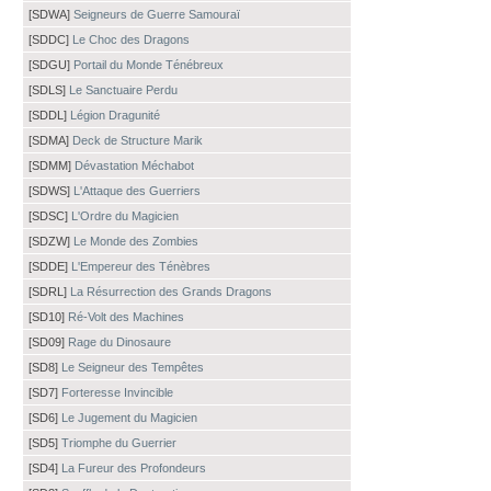
[SDWA]
Seigneurs de Guerre Samouraï
[SDDC]
Le Choc des Dragons
[SDGU]
Portail du Monde Ténébreux
[SDLS]
Le Sanctuaire Perdu
[SDDL]
Légion Dragunité
[SDMA]
Deck de Structure Marik
[SDMM]
Dévastation Méchabot
[SDWS]
L'Attaque des Guerriers
[SDSC]
L'Ordre du Magicien
[SDZW]
Le Monde des Zombies
[SDDE]
L'Empereur des Ténèbres
[SDRL]
La Résurrection des Grands Dragons
[SD10]
Ré-Volt des Machines
[SD09]
Rage du Dinosaure
[SD8]
Le Seigneur des Tempêtes
[SD7]
Forteresse Invincible
[SD6]
Le Jugement du Magicien
[SD5]
Triomphe du Guerrier
[SD4]
La Fureur des Profondeurs