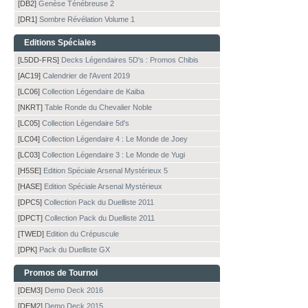
[DB2]
Genèse Ténébreuse 2
[DR1]
Sombre Révélation Volume 1
Editions Spéciales
[L5DD-FRS]
Decks Légendaires 5D's : Promos Chibis
[AC19]
Calendrier de l'Avent 2019
[LC06]
Collection Légendaire de Kaiba
[NKRT]
Table Ronde du Chevalier Noble
[LC05]
Collection Légendaire 5d's
[LC04]
Collection Légendaire 4 : Le Monde de Joey
[LC03]
Collection Légendaire 3 : Le Monde de Yugi
[H5SE]
Edition Spéciale Arsenal Mystérieux 5
[HASE]
Edition Spéciale Arsenal Mystérieux
[DPC5]
Collection Pack du Duelliste 2011
[DPCT]
Collection Pack du Duelliste 2011
[TWED]
Edition du Crépuscule
[DPK]
Pack du Duelliste GX
Promos de Tournoi
[DEM3]
Demo Deck 2016
[DEM2]
Demo Deck 2015