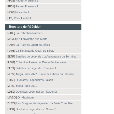
[PP02]
Paquet Premium 2
[PP01]
Paquet Premium 1
[MOV]
Movie Pack
[EP1]
Pack Exclusif
Boosters de Réédition
[RA05]
La Collection Rareté 5
[MZMU]
Le Labyrinthe des Morts
[RA04]
La Ruée du Quart de Siècle
[RA03]
La Bonanza du Quart de Siècle
[BLTR]
Batailles de Légende : La Vengeance du Terminal
[RA02]
Collection Rareté du 25eme Anniversaire II
[BLC1]
Batailles de Légende : Chapitre 1
[MP22]
Mega Pack 2022 - Boîte des Dieux du Pharaon
[LDS3]
Duellistes Légendaires Saison 3
[MP21]
Mega Pack 2021
[LDS2]
Duellistes Légendaires : Saison 2
[MAGO]
Or Maximum
[DLCS]
Les Dragons de Légende : La Série Complète
[LDS1]
Duellistes Légendaires : Saison 1