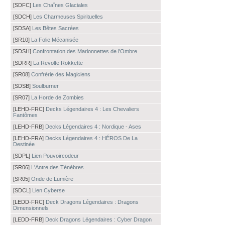
[SDFC]
Les Chaînes Glaciales
[SDCH]
Les Charmeuses Spirituelles
[SDSA]
Les Bêtes Sacrées
[SR10]
La Folie Mécanisée
[SDSH]
Confrontation des Marionnettes de l'Ombre
[SDRR]
La Revolte Rokkette
[SR08]
Confrérie des Magiciens
[SDSB]
Soulburner
[SR07]
La Horde de Zombies
[LEHD-FRC]
Decks Légendaires 4 : Les Chevaliers
Fantômes
[LEHD-FRB]
Decks Légendaires 4 : Nordique - Ases
[LEHD-FRA]
Decks Légendaires 4 : HÉROS De La
Destinée
[SDPL]
Lien Pouvoircodeur
[SR06]
L'Antre des Ténèbres
[SR05]
Onde de Lumière
[SDCL]
Lien Cyberse
[LEDD-FRC]
Deck Dragons Légendaires : Dragons
Dimensionnels
[LEDD-FRB]
Deck Dragons Légendaires : Cyber Dragon