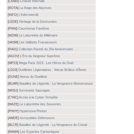
[CRBR]
Croisée Infernale
[ROTA]
La Rage des Abysses
[INFO]
L'Infini Interdit
[LEDE]
Héritage de la Destruction
[PHNI]
Cauchemar Fantôme
[MZMI]
Le Labyrinthe du Millénaire
[VASM]
Les Vaillants Fracasseurs
[RA01]
Collection Rareté du 25e Anniversaire
[AGOV]
L'Ère du Seigneur Suprême
[MP23]
Mega Pack 2023 : Les Héros du Duel
[LD10]
Duellistes Légendaires : Volcan Brûleur d'Âmes
[DUNE]
Nexus du Duelliste
[BLMR]
Batailles de Légende : La Vengeance Monstrueuse
[WISU]
Survivants Sauvages
[CYAC]
Accès à la Cyber-Tempête
[MAZE]
Le Labyrinthe des Souvenirs
[PHHY]
Hypernova Photon
[AMDE]
Incroyables Défenseurs
[BLCR]
Batailles de Légende : La Vengeance du Cristal
[MAMA]
Les Expertes Fantastiques