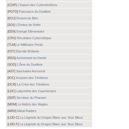
[CDIP]
L'Impact des Cyberténèbres
[POTD]
Puissance du Duelliste
[EOJ]
Ennemi du Bien
[SOI]
L'Ombre de l'Infini
[EEN]
Energie Elémentaire
[CRV]
Révolution Cybernétique
[TLM]
Le Millénaire Perdu
[FET]
Eternité Brûlante
[RDS]
Avènement du Destin
[SOD]
L'Âme du Duelliste
[AST]
Sanctuaire Ancestral
[IOC]
Invasion des Ténèbres
[DCR]
La Crise des Ténèbres
[LDC]
Labyrinthe des Cauchemars
[SDP]
Serviteur du Pharaon
[MDM]
Le Maître des Magies
[MRD]
Métal Raiders
[LDD-C]
La Légende du Dragon Blanc aux Yeux Bleus
[LDD-F]
La Légende du Dragon Blanc aux Yeux Bleus