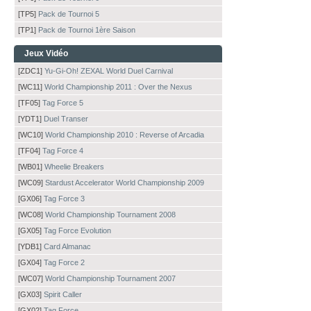
[TP5]
Pack de Tournoi 5
[TP1]
Pack de Tournoi 1ère Saison
Jeux Vidéo
[ZDC1]
Yu-Gi-Oh! ZEXAL World Duel Carnival
[WC11]
World Championship 2011 : Over the Nexus
[TF05]
Tag Force 5
[YDT1]
Duel Transer
[WC10]
World Championship 2010 : Reverse of Arcadia
[TF04]
Tag Force 4
[WB01]
Wheelie Breakers
[WC09]
Stardust Accelerator World Championship 2009
[GX06]
Tag Force 3
[WC08]
World Championship Tournament 2008
[GX05]
Tag Force Evolution
[YDB1]
Card Almanac
[GX04]
Tag Force 2
[WC07]
World Championship Tournament 2007
[GX03]
Spirit Caller
[GX02]
Tag Force