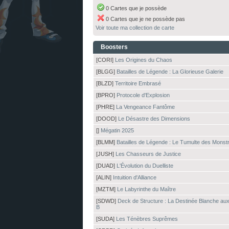
0 Cartes que je possède
0 Cartes que je ne possède pas
Voir toute ma collection de carte
Boosters
[CORI]
Les Origines du Chaos
[BLGG]
Batailles de Légende : La Glorieuse Galerie
[BLZD]
Territoire Embrasé
[BPRO]
Protocole d'Explosion
[PHRE]
La Vengeance Fantôme
[DOOD]
Le Désastre des Dimensions
[]
Mégatin 2025
[BLMM]
Batailles de Légende : Le Tumulte des Monst
[JUSH]
Les Chasseurs de Justice
[DUAD]
L'Évolution du Duelliste
[ALIN]
Intuition d'Alliance
[MZTM]
Le Labyrinthe du Maître
[SDWD]
Deck de Structure : La Destinée Blanche au
B
[SUDA]
Les Ténèbres Suprêmes