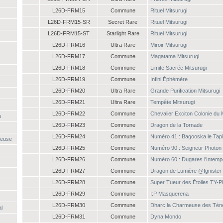
L26D-FRM15
Commune
Rituel Mitsurugi
L26D-FRM15-SR
Secret Rare
Rituel Mitsurugi
L26D-FRM15-ST
Starlight Rare
Rituel Mitsurugi
L26D-FRM16
Ultra Rare
Miroir Mitsurugi
L26D-FRM17
Commune
Magatama Mitsurugi
L26D-FRM18
Commune
Limite Sacrée Mitsurugi
L26D-FRM19
Commune
Infini Éphémère
L26D-FRM20
Ultra Rare
Grande Purification Mitsurugi
L26D-FRM21
Ultra Rare
Tempête Mitsurugi
L26D-FRM22
Commune
Chevalier Exciton Colonie du 
s
L26D-FRM23
Commune
Dragon de la Tornade
L26D-FRM24
Commune
Numéro 41 : Bagooska le Tapi
ueuse
L26D-FRM25
Commune
Numéro 90 : Seigneur Photon
L26D-FRM26
Commune
Numéro 60 : Dugares l'Intemp
L26D-FRM27
Commune
Dragon de Lumière @Ignister
L26D-FRM28
Commune
Super Tueur des Étoiles TY-P
L26D-FRM29
Commune
I:P Masquerena
L26D-FRM30
Commune
Dharc la Charmeuse des Tén
al
L26D-FRM31
Commune
Dyna Mondo