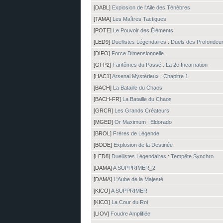
[DABL]
Explosion de l'Aile des Ténèbres
[TAMA]
Les Maîtres Tactiques
[POTE]
Le Pouvoir des Éléments
[LED9]
Duellistes Légendaires : Duels des Profondeu
[DIFO]
Force Dimensionnelle
[GFP2]
Fantômes du Passé : La 2e Incarnation
[HAC1]
Arsenal Mystérieux : Chapitre 1
[BACH]
La Bataille du Chaos
[BACH-FR]
La Bataille du Chaos
[GRCR]
Les Grands Créateurs
[MGED]
Or Maximum : Eldorado
[BROL]
Frères de Légende
[BODE]
Explosion de la Destinée
[LED8]
Duellistes Légendaires : Tempête Synchro
[DAMA]
A SUPPRIMER_2
[DAMA]
L'Aube de la Majesté
[KICO]
A SUPPRIMER
[KICO]
La Cour du Roi
[LIOV]
Foudre Amplifiée