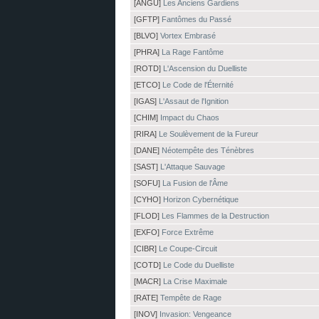
[ANGU]
Les Anciens Gardiens
[GFTP]
Fantômes du Passé
[BLVO]
Vortex Embrasé
[PHRA]
La Rage Fantôme
[ROTD]
L'Ascension du Duelliste
[ETCO]
Le Code de l'Éternité
[IGAS]
L'Assaut de l'Ignition
[CHIM]
Impact du Chaos
[RIRA]
Le Soulèvement de la Fureur
[DANE]
Néotempête des Ténèbres
[SAST]
L'Attaque Sauvage
[SOFU]
La Fusion de l'Âme
[CYHO]
Horizon Cybernétique
[FLOD]
Les Flammes de la Destruction
[EXFO]
Force Extrême
[CIBR]
Le Coupe-Circuit
[COTD]
Le Code du Duelliste
[MACR]
La Crise Maximale
[RATE]
Tempête de Rage
[INOV]
Invasion: Vengeance