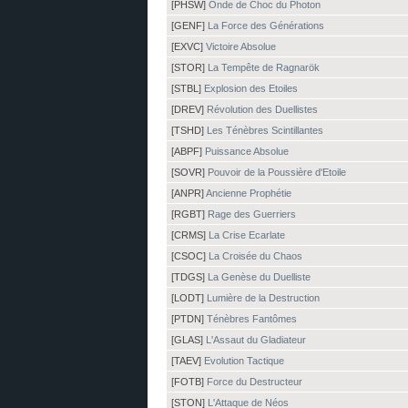
[PHSW]
Onde de Choc du Photon
[GENF]
La Force des Générations
[EXVC]
Victoire Absolue
[STOR]
La Tempête de Ragnarök
[STBL]
Explosion des Etoiles
[DREV]
Révolution des Duellistes
[TSHD]
Les Ténèbres Scintillantes
[ABPF]
Puissance Absolue
[SOVR]
Pouvoir de la Poussière d'Etoile
[ANPR]
Ancienne Prophétie
[RGBT]
Rage des Guerriers
[CRMS]
La Crise Ecarlate
[CSOC]
La Croisée du Chaos
[TDGS]
La Genèse du Duelliste
[LODT]
Lumière de la Destruction
[PTDN]
Ténèbres Fantômes
[GLAS]
L'Assaut du Gladiateur
[TAEV]
Evolution Tactique
[FOTB]
Force du Destructeur
[STON]
L'Attaque de Néos