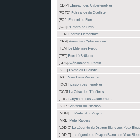
[CDIP]
L'Impact des Cyberténèbres
[POTD]
Puissance du Duelliste
[EOJ]
Ennemi du Bien
[SOI]
L'Ombre de l'Infini
[EEN]
Energie Elémentaire
[CRV]
Révolution Cybernétique
[TLM]
Le Millénaire Perdu
[FET]
Eternité Brûlante
[RDS]
Avènement du Destin
[SOD]
L'Âme du Duelliste
[AST]
Sanctuaire Ancestral
[IOC]
Invasion des Ténèbres
[DCR]
La Crise des Ténèbres
[LDC]
Labyrinthe des Cauchemars
[SDP]
Serviteur du Pharaon
[MDM]
Le Maître des Magies
[MRD]
Métal Raiders
[LDD-C]
La Légende du Dragon Blanc aux Yeux Bleu
[LDD-F]
La Légende du Dragon Blanc aux Yeux Bleu