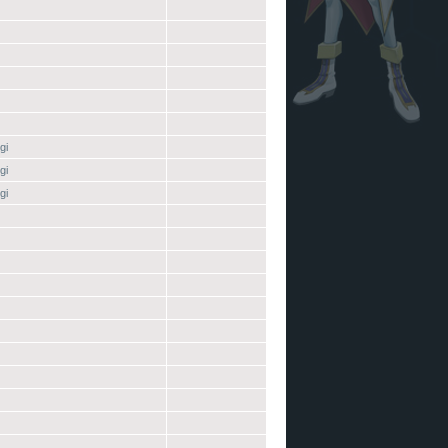
gi
gi
gi