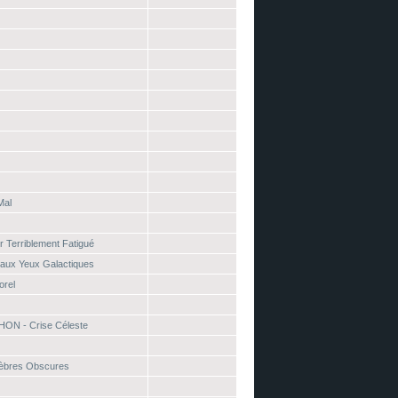
Mal
r Terriblement Fatigué
 aux Yeux Galactiques
orel
HON - Crise Céleste
èbres Obscures