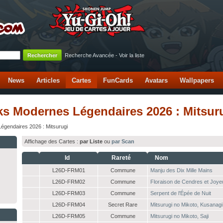
Recherche Avancée
-
Voir la liste
News
Articles
Cartes
FunCards
Avatars
Wallpapers
cks Modernes Légendaires 2026 : Mitsu
gendaires 2026 : Mitsurugi
Affichage des Cartes :
par Liste
ou
par Scan
Id
Rareté
Nom
L26D-FRM01
Commune
Manju des Dix Mille Mains
L26D-FRM02
Commune
Floraison de Cendres et Joye
L26D-FRM03
Commune
Serpent de l'Épée de Nuit
L26D-FRM04
Secret Rare
Mitsurugi no Mikoto, Kusanagi
L26D-FRM05
Commune
Mitsurugi no Mikoto, Saji