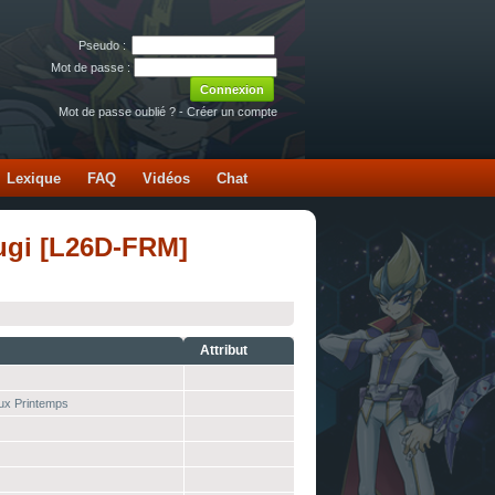
Pseudo :
Mot de passe :
Mot de passe oublié ?
-
Créer un compte
Lexique
FAQ
Vidéos
Chat
rugi [L26D-FRM]
Attribut
ux Printemps