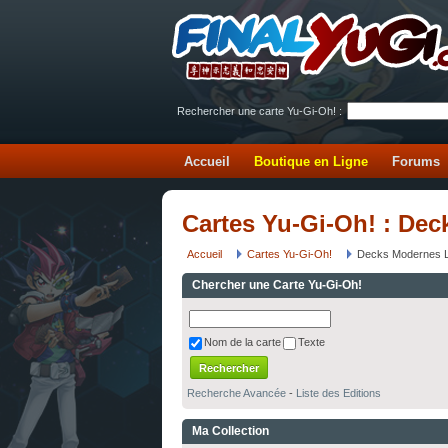
Rechercher une carte Yu-Gi-Oh! :
Accueil
Boutique en Ligne
Forums
Cartes Yu-Gi-Oh! : De
Accueil
Cartes Yu-Gi-Oh!
Decks Modernes Lé
Chercher une Carte Yu-Gi-Oh!
Nom de la carte
Texte
Recherche Avancée
-
Liste des Editions
Ma Collection