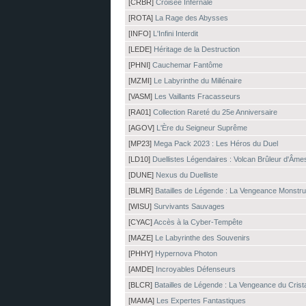
[CRBR]
Croisée Infernale
[ROTA]
La Rage des Abysses
[INFO]
L'Infini Interdit
[LEDE]
Héritage de la Destruction
[PHNI]
Cauchemar Fantôme
[MZMI]
Le Labyrinthe du Millénaire
[VASM]
Les Vaillants Fracasseurs
[RA01]
Collection Rareté du 25e Anniversaire
[AGOV]
L'Ère du Seigneur Suprême
[MP23]
Mega Pack 2023 : Les Héros du Duel
[LD10]
Duellistes Légendaires : Volcan Brûleur d'Âme
[DUNE]
Nexus du Duelliste
[BLMR]
Batailles de Légende : La Vengeance Monstr
[WISU]
Survivants Sauvages
[CYAC]
Accès à la Cyber-Tempête
[MAZE]
Le Labyrinthe des Souvenirs
[PHHY]
Hypernova Photon
[AMDE]
Incroyables Défenseurs
[BLCR]
Batailles de Légende : La Vengeance du Crist
[MAMA]
Les Expertes Fantastiques