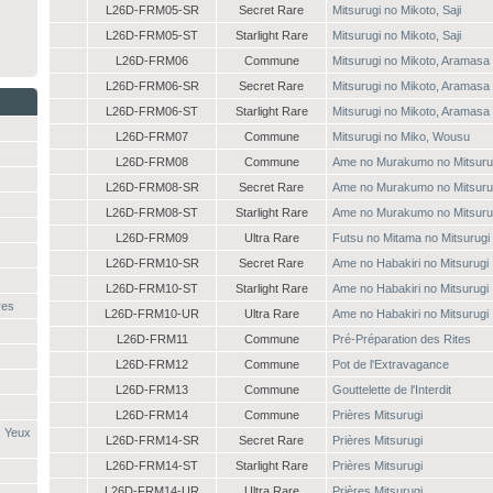
L26D-FRM05-SR
Secret Rare
Mitsurugi no Mikoto, Saji
L26D-FRM05-ST
Starlight Rare
Mitsurugi no Mikoto, Saji
L26D-FRM06
Commune
Mitsurugi no Mikoto, Aramasa
L26D-FRM06-SR
Secret Rare
Mitsurugi no Mikoto, Aramasa
L26D-FRM06-ST
Starlight Rare
Mitsurugi no Mikoto, Aramasa
L26D-FRM07
Commune
Mitsurugi no Miko, Wousu
L26D-FRM08
Commune
Ame no Murakumo no Mitsuru
L26D-FRM08-SR
Secret Rare
Ame no Murakumo no Mitsuru
L26D-FRM08-ST
Starlight Rare
Ame no Murakumo no Mitsuru
L26D-FRM09
Ultra Rare
Futsu no Mitama no Mitsurugi
L26D-FRM10-SR
Secret Rare
Ame no Habakiri no Mitsurugi
L26D-FRM10-ST
Starlight Rare
Ame no Habakiri no Mitsurugi
res
L26D-FRM10-UR
Ultra Rare
Ame no Habakiri no Mitsurugi
L26D-FRM11
Commune
Pré-Préparation des Rites
L26D-FRM12
Commune
Pot de l'Extravagance
L26D-FRM13
Commune
Gouttelette de l'Interdit
L26D-FRM14
Commune
Prières Mitsurugi
x Yeux
L26D-FRM14-SR
Secret Rare
Prières Mitsurugi
L26D-FRM14-ST
Starlight Rare
Prières Mitsurugi
L26D-FRM14-UR
Ultra Rare
Prières Mitsurugi