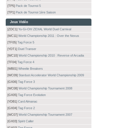
[TP5]
Pack de Tournoi 5
[TP1]
Pack de Tournoi 1ère Saison
Jeux Vidéo
[ZDC1]
Yu-Gi-Oh! ZEXAL World Duel Carnival
[WC11]
World Championship 2011 : Over the Nexus
[TF05]
Tag Force 5
[YDT1]
Duel Transer
[WC10]
World Championship 2010 : Reverse of Arcadia
[TF04]
Tag Force 4
[WB01]
Wheelie Breakers
[WC09]
Stardust Accelerator World Championship 2009
[GX06]
Tag Force 3
[WC08]
World Championship Tournament 2008
[GX05]
Tag Force Evolution
[YDB1]
Card Almanac
[GX04]
Tag Force 2
[WC07]
World Championship Tournament 2007
[GX03]
Spirit Caller
[GX02]
Tag Force