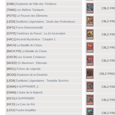
[DABL]
Explosion de l'Aile des Ténèbres
CBLZ-FR0
[TAMA]
Les Maîtres Tactiques
[POTE]
Le Pouvoir des Éléments
CBLZ-FR0
[LED9]
Duellistes Légendaires : Duels des Profondeurs
[DIFO]
Force Dimensionnelle
[GFP2]
Fantômes du Passé : La 2e Incarnation
CBLZ-FR0
[HAC1]
Arsenal Mystérieux : Chapitre 1
[BACH]
La Bataille du Chaos
CBLZ-FR0
[BACH-FR]
La Bataille du Chaos
[GRCR]
Les Grands Créateurs
CBLZ-FR0
[MGED]
Or Maximum : Eldorado
[BROL]
Frères de Légende
CBLZ-FR02
[BODE]
Explosion de la Destinée
[LED8]
Duellistes Légendaires : Tempête Synchro
[DAMA]
A SUPPRIMER_2
CBLZ-FR0
[DAMA]
L'Aube de la Majesté
[KICO]
A SUPPRIMER
CBLZ-FR0
[KICO]
La Cour du Roi
[LIOV]
Foudre Amplifiée
CBLZ-FR0