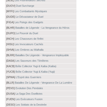
[SESL]
Les Pourfendeurs Secrets
[DUOV]
Duel Surcharge
[MYFI]
Les Combattants Mystiques
[DUDE]
Le Dévastateur de Duel
[FIGA]
Les Poings des Gadgets
[BLHR]
Batailles de Légende - La Vengeance du Héros
[DUPO]
Le Pouvoir du Duel
[INCH]
Les Chasseurs de l’Infini
[HISU]
Les Invocateurs Cachés
[SHVA]
Les Ombres au Walhalla
[BLRR]
Batailles De Légende - Vengeance Impitoyable
[DASA]
Les Sauveurs des Ténèbres
[KACB]
Boîte Collector Yugi & Kaiba (Kaiba)
[YUCB]
Boîte Collector Yugi & Kaiba (Yugi)
[SPWA]
L'Esprit des Guerriers
[BLLR]
Batailles De Légende - Vengeance De La Lumière
[PEVO]
Evolution Des Pendules
[DUSA]
La Saga Des Duellistes
[FUEN]
Les Exécuteurs Fusion
[DESO]
Les Soldats de la Destinée