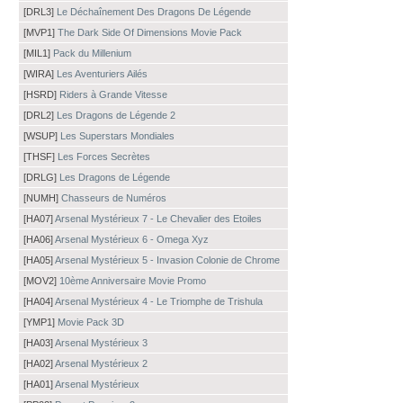
[DRL3]
Le Déchaînement Des Dragons De Légende
[MVP1]
The Dark Side Of Dimensions Movie Pack
[MIL1]
Pack du Millenium
[WIRA]
Les Aventuriers Ailés
[HSRD]
Riders à Grande Vitesse
[DRL2]
Les Dragons de Légende 2
[WSUP]
Les Superstars Mondiales
[THSF]
Les Forces Secrètes
[DRLG]
Les Dragons de Légende
[NUMH]
Chasseurs de Numéros
[HA07]
Arsenal Mystérieux 7 - Le Chevalier des Etoiles
[HA06]
Arsenal Mystérieux 6 - Omega Xyz
[HA05]
Arsenal Mystérieux 5 - Invasion Colonie de Chrome
[MOV2]
10ème Anniversaire Movie Promo
[HA04]
Arsenal Mystérieux 4 - Le Triomphe de Trishula
[YMP1]
Movie Pack 3D
[HA03]
Arsenal Mystérieux 3
[HA02]
Arsenal Mystérieux 2
[HA01]
Arsenal Mystérieux