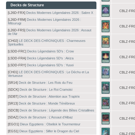
Decks de Structure
CBLZ-FR0
[L26D-FRX]
Decks Modernes Légendaires 2026 : Sabre X
[L26D-FRM]
Decks Modernes Légendaires 2026 :
Mitsurugi
CBLZ-FR0
[L26D-FRS]
Decks Modernes Légendaires 2026 : Assaut
de l'Air
[CH02]
LE DECK DES CHRONIQUES : Charmeuses
CBLZ-FR0
Spirituelles
[L5DD-FRC]
Decks Légendaires 5D's : Crow
CBLZ-FR0
[L5DD-FRA]
Decks Légendaires 5D's : Akiza
[L5DD-FRY]
Decks Légendaires 5D's : Yusei
[CH01]
LE DECK DES CHRONIQUES : Le Déchu et La
CBLZ-FR0
Vertueuse
[SR14]
Deck de Structure : Les Rois du Feu
CBLZ-FR0
[SDCK]
Deck de Structure : Le Roi Cramoisi
[SDBT]
Deck de Structure : Attention aux Traptrix
CBLZ-FR0
[SR13]
Deck de Structure : Monde Ténébreux
[SDCB]
Deck de Structure : Légende des Bêtes Cristallines
[SDAZ]
Deck de Structure : L'Assaut d'Albaz
CBLZ-FR0
[EGO1]
Dieux Egyptiens : Obelisk le Tourmenteur
[EGS1]
Dieux Egyptiens : Slifer le Dragon du Ciel
CBLZ-FR0