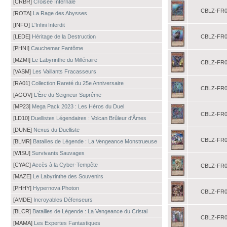
[CRBR]
Croisée Infernale
CBLZ-FR0
[ROTA]
La Rage des Abysses
[INFO]
L'Infini Interdit
[LEDE]
Héritage de la Destruction
CBLZ-FR0
[PHNI]
Cauchemar Fantôme
[MZMI]
Le Labyrinthe du Millénaire
CBLZ-FR0
[VASM]
Les Vaillants Fracasseurs
[RA01]
Collection Rareté du 25e Anniversaire
CBLZ-FR0
[AGOV]
L'Ère du Seigneur Suprême
[MP23]
Mega Pack 2023 : Les Héros du Duel
CBLZ-FR0
[LD10]
Duellistes Légendaires : Volcan Brûleur d'Âmes
[DUNE]
Nexus du Duelliste
CBLZ-FR0
[BLMR]
Batailles de Légende : La Vengeance Monstrueuse
[WISU]
Survivants Sauvages
[CYAC]
Accès à la Cyber-Tempête
CBLZ-FR0
[MAZE]
Le Labyrinthe des Souvenirs
[PHHY]
Hypernova Photon
CBLZ-FR0
[AMDE]
Incroyables Défenseurs
[BLCR]
Batailles de Légende : La Vengeance du Cristal
CBLZ-FR0
[MAMA]
Les Expertes Fantastiques