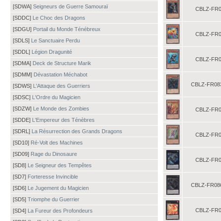
[SDWA]
Seigneurs de Guerre Samouraï
CBLZ-FR0
[SDDC]
Le Choc des Dragons
[SDGU]
Portail du Monde Ténébreux
CBLZ-FR0
[SDLS]
Le Sanctuaire Perdu
[SDDL]
Légion Dragunité
CBLZ-FR0
[SDMA]
Deck de Structure Marik
[SDMM]
Dévastation Méchabot
CBLZ-FR08
[SDWS]
L'Attaque des Guerriers
[SDSC]
L'Ordre du Magicien
[SDZW]
Le Monde des Zombies
CBLZ-FR0
[SDDE]
L'Empereur des Ténèbres
[SDRL]
La Résurrection des Grands Dragons
CBLZ-FR0
[SD10]
Ré-Volt des Machines
[SD09]
Rage du Dinosaure
CBLZ-FR0
[SD8]
Le Seigneur des Tempêtes
[SD7]
Forteresse Invincible
CBLZ-FR08
[SD6]
Le Jugement du Magicien
[SD5]
Triomphe du Guerrier
CBLZ-FR0
[SD4]
La Fureur des Profondeurs