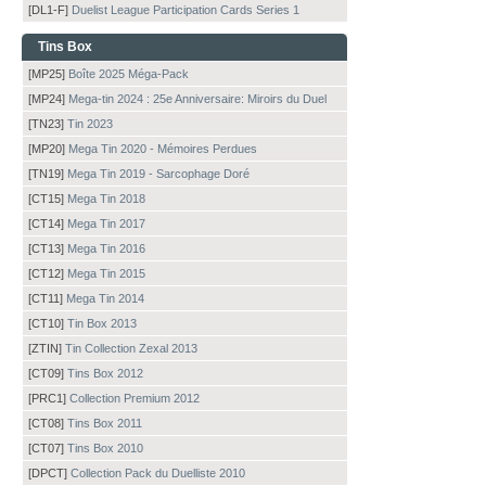
[DL1-F]
Duelist League Participation Cards Series 1
Tins Box
[MP25]
Boîte 2025 Méga-Pack
[MP24]
Mega-tin 2024 : 25e Anniversaire: Miroirs du Duel
[TN23]
Tin 2023
[MP20]
Mega Tin 2020 - Mémoires Perdues
[TN19]
Mega Tin 2019 - Sarcophage Doré
[CT15]
Mega Tin 2018
[CT14]
Mega Tin 2017
[CT13]
Mega Tin 2016
[CT12]
Mega Tin 2015
[CT11]
Mega Tin 2014
[CT10]
Tin Box 2013
[ZTIN]
Tin Collection Zexal 2013
[CT09]
Tins Box 2012
[PRC1]
Collection Premium 2012
[CT08]
Tins Box 2011
[CT07]
Tins Box 2010
[DPCT]
Collection Pack du Duelliste 2010