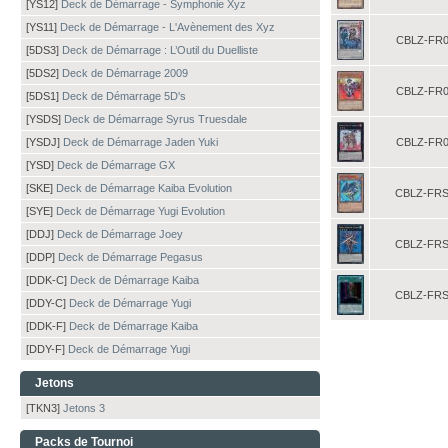
[YS12]
Deck de Démarrage - Symphonie Xyz
[YS11]
Deck de Démarrage - L'Avènement des Xyz
CBLZ-FR0
[5DS3]
Deck de Démarrage : L’Outil du Duelliste
[5DS2]
Deck de Démarrage 2009
CBLZ-FR0
[5DS1]
Deck de Démarrage 5D's
[YSDS]
Deck de Démarrage Syrus Truesdale
[YSDJ]
Deck de Démarrage Jaden Yuki
CBLZ-FR0
[YSD]
Deck de Démarrage GX
[SKE]
Deck de Démarrage Kaiba Evolution
CBLZ-FR
[SYE]
Deck de Démarrage Yugi Evolution
[DDJ]
Deck de Démarrage Joey
CBLZ-FR
[DDP]
Deck de Démarrage Pegasus
[DDK-C]
Deck de Démarrage Kaiba
CBLZ-FR
[DDY-C]
Deck de Démarrage Yugi
[DDK-F]
Deck de Démarrage Kaiba
[DDY-F]
Deck de Démarrage Yugi
Jetons
[TKN3]
Jetons 3
Packs de Tournoi