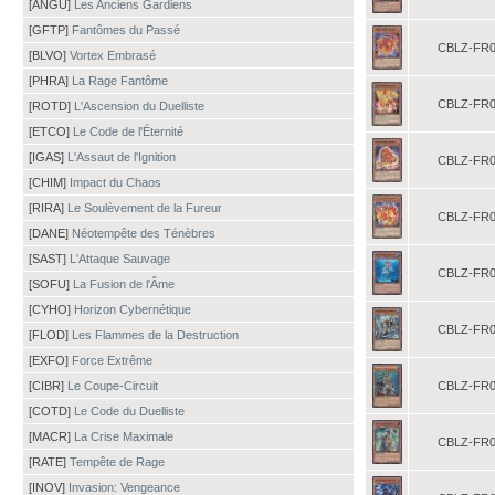
[ANGU]
Les Anciens Gardiens
[GFTP]
Fantômes du Passé
CBLZ-FR0
[BLVO]
Vortex Embrasé
[PHRA]
La Rage Fantôme
CBLZ-FR0
[ROTD]
L'Ascension du Duelliste
[ETCO]
Le Code de l'Éternité
[IGAS]
L'Assaut de l'Ignition
CBLZ-FR0
[CHIM]
Impact du Chaos
[RIRA]
Le Soulèvement de la Fureur
CBLZ-FR0
[DANE]
Néotempête des Ténèbres
[SAST]
L'Attaque Sauvage
CBLZ-FR0
[SOFU]
La Fusion de l'Âme
[CYHO]
Horizon Cybernétique
CBLZ-FR0
[FLOD]
Les Flammes de la Destruction
[EXFO]
Force Extrême
[CIBR]
Le Coupe-Circuit
CBLZ-FR0
[COTD]
Le Code du Duelliste
[MACR]
La Crise Maximale
CBLZ-FR0
[RATE]
Tempête de Rage
[INOV]
Invasion: Vengeance