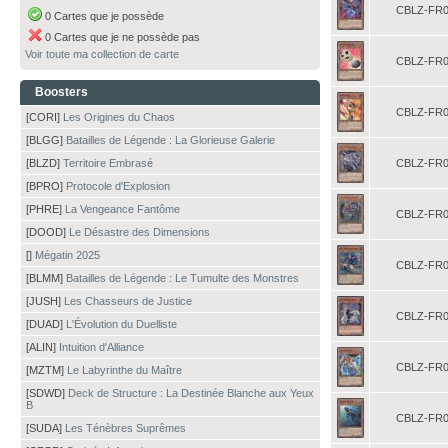
CBLZ-FR0
0 Cartes que je possède
0 Cartes que je ne possède pas
Voir toute ma collection de carte
CBLZ-FR0
Boosters
CBLZ-FR0
[CORI]
Les Origines du Chaos
[BLGG]
Batailles de Légende : La Glorieuse Galerie
[BLZD]
Territoire Embrasé
CBLZ-FR0
[BPRO]
Protocole d'Explosion
[PHRE]
La Vengeance Fantôme
CBLZ-FR0
[DOOD]
Le Désastre des Dimensions
[]
Mégatin 2025
CBLZ-FR0
[BLMM]
Batailles de Légende : Le Tumulte des Monstres
[JUSH]
Les Chasseurs de Justice
CBLZ-FR0
[DUAD]
L'Évolution du Duelliste
[ALIN]
Intuition d'Alliance
CBLZ-FR0
[MZTM]
Le Labyrinthe du Maître
[SDWD]
Deck de Structure : La Destinée Blanche aux Yeux
B
CBLZ-FR0
[SUDA]
Les Ténèbres Suprêmes