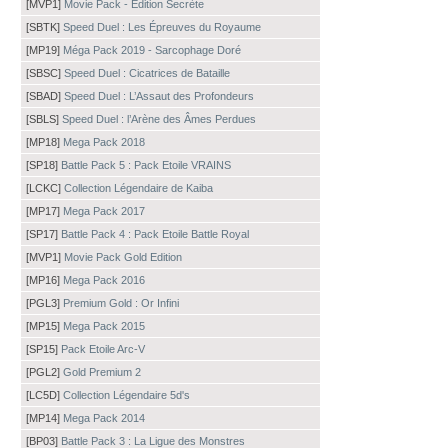
[MVP1]
Movie Pack - Édition Secrète
[SBTK]
Speed Duel : Les Épreuves du Royaume
[MP19]
Méga Pack 2019 - Sarcophage Doré
[SBSC]
Speed Duel : Cicatrices de Bataille
[SBAD]
Speed Duel : L’Assaut des Profondeurs
[SBLS]
Speed Duel : l’Arène des Âmes Perdues
[MP18]
Mega Pack 2018
[SP18]
Battle Pack 5 : Pack Etoile VRAINS
[LCKC]
Collection Légendaire de Kaiba
[MP17]
Mega Pack 2017
[SP17]
Battle Pack 4 : Pack Etoile Battle Royal
[MVP1]
Movie Pack Gold Edition
[MP16]
Mega Pack 2016
[PGL3]
Premium Gold : Or Infini
[MP15]
Mega Pack 2015
[SP15]
Pack Etoile Arc-V
[PGL2]
Gold Premium 2
[LC5D]
Collection Légendaire 5d's
[MP14]
Mega Pack 2014
[BP03]
Battle Pack 3 : La Ligue des Monstres