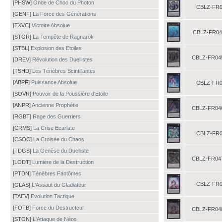
[PHSW]
Onde de Choc du Photon
CBLZ-FR0
[GENF]
La Force des Générations
[EXVC]
Victoire Absolue
CBLZ-FR04
[STOR]
La Tempête de Ragnarök
[STBL]
Explosion des Etoiles
CBLZ-FR04
[DREV]
Révolution des Duellistes
[TSHD]
Les Ténèbres Scintillantes
[ABPF]
Puissance Absolue
CBLZ-FR0
[SOVR]
Pouvoir de la Poussière d'Etoile
[ANPR]
Ancienne Prophétie
CBLZ-FR04
[RGBT]
Rage des Guerriers
[CRMS]
La Crise Ecarlate
CBLZ-FR0
[CSOC]
La Croisée du Chaos
[TDGS]
La Genèse du Duelliste
CBLZ-FR04
[LODT]
Lumière de la Destruction
[PTDN]
Ténèbres Fantômes
CBLZ-FR0
[GLAS]
L'Assaut du Gladiateur
[TAEV]
Evolution Tactique
[FOTB]
Force du Destructeur
CBLZ-FR04
[STON]
L'Attaque de Néos