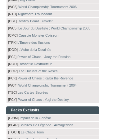
[WC6]
World Championship Tournament 2006
[NTR]
Nightmare Troubadour
[DBT]
Destiny Board Traveler
[WC5]
Le Jour du Duelliste : World Championship 2005
[CMC]
Capsule Monster Coliseum
[TFK]
L'Empire des Illusions
[DOD]
L'Aube de la Destinée
[PCJ]
Power of Chaos : Joey the Passion
[ROD]
Reshef le Destructeur
[DOR]
The Duelists of the Roses
[PCK]
Power of Chaos : Kaiba the Revenge
[WC4]
World Championship Tournament 2004
[TSC]
Les Cartes Sacrées
[PCY]
Power of Chaos : Yugi the Destiny
Packs Exclusifs
[GEIM]
Impact de la Genèse
[BLAR]
Batailles De Légende - Armageddon
[TOCH]
Le Chaos Toon