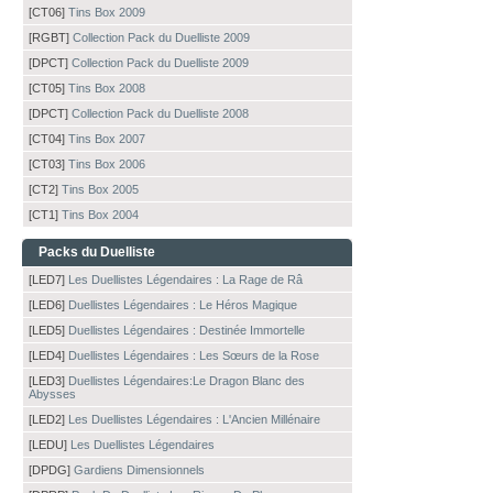
[CT06]
Tins Box 2009
[RGBT]
Collection Pack du Duelliste 2009
[DPCT]
Collection Pack du Duelliste 2009
[CT05]
Tins Box 2008
[DPCT]
Collection Pack du Duelliste 2008
[CT04]
Tins Box 2007
[CT03]
Tins Box 2006
[CT2]
Tins Box 2005
[CT1]
Tins Box 2004
Packs du Duelliste
[LED7]
Les Duellistes Légendaires : La Rage de Râ
[LED6]
Duellistes Légendaires : Le Héros Magique
[LED5]
Duellistes Légendaires : Destinée Immortelle
[LED4]
Duellistes Légendaires : Les Sœurs de la Rose
[LED3]
Duellistes Légendaires:Le Dragon Blanc des
Abysses
[LED2]
Les Duellistes Légendaires : L'Ancien Millénaire
[LEDU]
Les Duellistes Légendaires
[DPDG]
Gardiens Dimensionnels