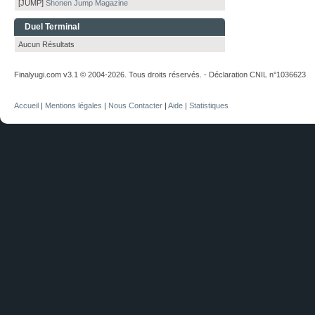
[JUMP]
Shonen Jump Magazine
Duel Terminal
Aucun Résultats
Finalyugi.com v3.1 © 2004-2026. Tous droits réservés. - Déclaration CNIL n°1036623
Accueil
|
Mentions légales
|
Nous Contacter
|
Aide
|
Statistiques