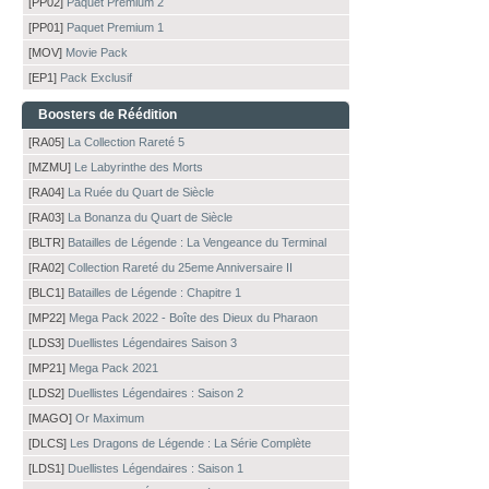
[PP02]
Paquet Premium 2
[PP01]
Paquet Premium 1
[MOV]
Movie Pack
[EP1]
Pack Exclusif
Boosters de Réédition
[RA05]
La Collection Rareté 5
[MZMU]
Le Labyrinthe des Morts
[RA04]
La Ruée du Quart de Siècle
[RA03]
La Bonanza du Quart de Siècle
[BLTR]
Batailles de Légende : La Vengeance du Terminal
[RA02]
Collection Rareté du 25eme Anniversaire II
[BLC1]
Batailles de Légende : Chapitre 1
[MP22]
Mega Pack 2022 - Boîte des Dieux du Pharaon
[LDS3]
Duellistes Légendaires Saison 3
[MP21]
Mega Pack 2021
[LDS2]
Duellistes Légendaires : Saison 2
[MAGO]
Or Maximum
[DLCS]
Les Dragons de Légende : La Série Complète
[LDS1]
Duellistes Légendaires : Saison 1