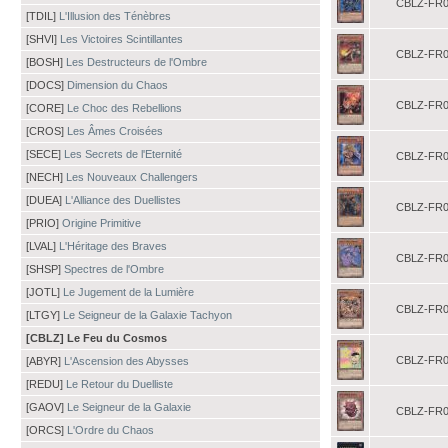
CBLZ-FR0
[TDIL]
L'Illusion des Ténèbres
[SHVI]
Les Victoires Scintillantes
CBLZ-FR0
[BOSH]
Les Destructeurs de l'Ombre
[DOCS]
Dimension du Chaos
CBLZ-FR0
[CORE]
Le Choc des Rebellions
[CROS]
Les Âmes Croisées
[SECE]
Les Secrets de l'Eternité
CBLZ-FR0
[NECH]
Les Nouveaux Challengers
[DUEA]
L'Alliance des Duellistes
CBLZ-FR0
[PRIO]
Origine Primitive
[LVAL]
L'Héritage des Braves
CBLZ-FR0
[SHSP]
Spectres de l'Ombre
[JOTL]
Le Jugement de la Lumière
CBLZ-FR0
[LTGY]
Le Seigneur de la Galaxie Tachyon
[CBLZ] Le Feu du Cosmos
CBLZ-FR0
[ABYR]
L'Ascension des Abysses
[REDU]
Le Retour du Duelliste
[GAOV]
Le Seigneur de la Galaxie
CBLZ-FR0
[ORCS]
L'Ordre du Chaos