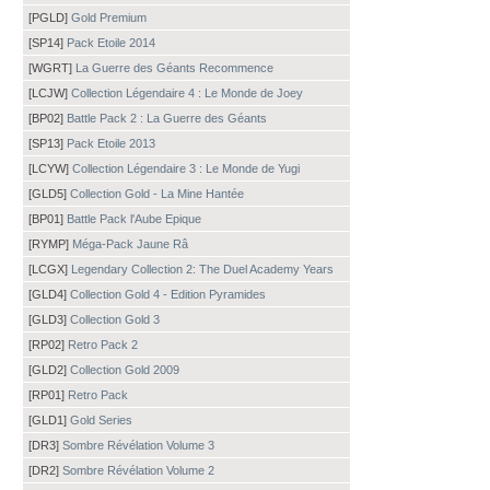
[PGLD]
Gold Premium
[SP14]
Pack Etoile 2014
[WGRT]
La Guerre des Géants Recommence
[LCJW]
Collection Légendaire 4 : Le Monde de Joey
[BP02]
Battle Pack 2 : La Guerre des Géants
[SP13]
Pack Etoile 2013
[LCYW]
Collection Légendaire 3 : Le Monde de Yugi
[GLD5]
Collection Gold - La Mine Hantée
[BP01]
Battle Pack l'Aube Epique
[RYMP]
Méga-Pack Jaune Râ
[LCGX]
Legendary Collection 2: The Duel Academy Years
[GLD4]
Collection Gold 4 - Edition Pyramides
[GLD3]
Collection Gold 3
[RP02]
Retro Pack 2
[GLD2]
Collection Gold 2009
[RP01]
Retro Pack
[GLD1]
Gold Series
[DR3]
Sombre Révélation Volume 3
[DR2]
Sombre Révélation Volume 2