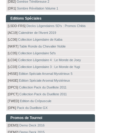
[DB2]
Genèse Ténébreuse 2
[DR1]
Sombre Révélation Volume 1
Editions Spéciales
[L5DD-FRS]
Decks Légendaires 5D's : Promos Chibis
[AC19]
Calendrier de l'Avent 2019
[LC06]
Collection Légendaire de Kaiba
[NKRT]
Table Ronde du Chevalier Noble
[LC05]
Collection Légendaire 5d's
[LC04]
Collection Légendaire 4 : Le Monde de Joey
[LC03]
Collection Légendaire 3 : Le Monde de Yugi
[H5SE]
Edition Spéciale Arsenal Mystérieux 5
[HASE]
Edition Spéciale Arsenal Mystérieux
[DPC5]
Collection Pack du Duelliste 2011
[DPCT]
Collection Pack du Duelliste 2011
[TWED]
Edition du Crépuscule
[DPK]
Pack du Duelliste GX
Promos de Tournoi
[DEM3]
Demo Deck 2016
[DEM2]
Demo Deck 2015