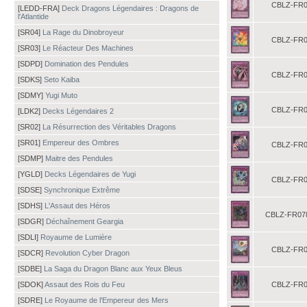
CBLZ-FR0
[LEDD-FRA]
Deck Dragons Légendaires : Dragons de
l'Atlantide
[SR04]
La Rage du Dinobroyeur
CBLZ-FR0
[SR03]
Le Réacteur Des Machines
[SDPD]
Domination des Pendules
CBLZ-FR0
[SDKS]
Seto Kaiba
[SDMY]
Yugi Muto
CBLZ-FR0
[LDK2]
Decks Légendaires 2
[SR02]
La Résurrection des Véritables Dragons
[SR01]
Empereur des Ombres
CBLZ-FR0
[SDMP]
Maitre des Pendules
[YGLD]
Decks Légendaires de Yugi
CBLZ-FR0
[SDSE]
Synchronique Extrême
[SDHS]
L'Assaut des Héros
CBLZ-FR07
[SDGR]
Déchaînement Geargia
[SDLI]
Royaume de Lumière
CBLZ-FR0
[SDCR]
Revolution Cyber Dragon
[SDBE]
La Saga du Dragon Blanc aux Yeux Bleus
[SDOK]
Assaut des Rois du Feu
CBLZ-FR0
[SDRE]
Le Royaume de l'Empereur des Mers