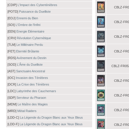
[CDIP]
L'Impact des Cyberténèbres
CBLZ-FR0
[POTD]
Puissance du Duelliste
[EOJ]
Ennemi du Bien
CBLZ-FR0
[SOI]
L'Ombre de l'Infini
[EEN]
Energie Elémentaire
CBLZ-FR0
[CRV]
Révolution Cybernétique
[TLM]
Le Millénaire Perdu
[FET]
Eternité Brûlante
CBLZ-FR0
[RDS]
Avènement du Destin
[SOD]
L'Âme du Duelliste
CBLZ-FR05
[AST]
Sanctuaire Ancestral
[IOC]
Invasion des Ténèbres
CBLZ-FR0
[DCR]
La Crise des Ténèbres
[LDC]
Labyrinthe des Cauchemars
CBLZ-FR0
[SDP]
Serviteur du Pharaon
[MDM]
Le Maître des Magies
CBLZ-FR0
[MRD]
Métal Raiders
[LDD-C]
La Légende du Dragon Blanc aux Yeux Bleus
[LDD-F]
La Légende du Dragon Blanc aux Yeux Bleus
CBLZ-FR0