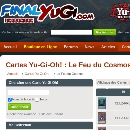
Rechercher une carte Yu-Gi-Oh! :
Recherc
Accueil
Boutique en Ligne
Forums
News
Articles
Cart
Cartes Yu-Gi-Oh! : Le Feu du Cosmo
Accueil
Cartes Yu-Gi-Oh!
Le Feu du Cosmos
Chercher une Carte Yu-Gi-Oh!
Affichage des Cartes :
Id
Nom de la carte
Texte
CBLZ-FR0
Recherche Avancée
-
Liste des Editions
CBLZ-FR0
Ma Collection