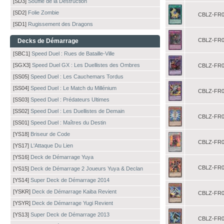
[SD3]
Souffle de la Destruction
[SD2]
Folie Zombie
CBLZ-FR0
[SD1]
Rugissement des Dragons
CBLZ-FR0
Decks de Démarrage
[SBC1]
Speed Duel : Rues de Bataille-Ville
[SGX3]
Speed Duel GX : Les Duellistes des Ombres
CBLZ-FR0
[SS05]
Speed Duel : Les Cauchemars Tordus
[SS04]
Speed Duel : Le Match du Millénium
CBLZ-FR0
[SS03]
Speed Duel : Prédateurs Ultimes
[SS02]
Speed Duel : Les Duellistes de Demain
CBLZ-FR0
[SS01]
Speed Duel : Maîtres du Destin
[YS18]
Briseur de Code
CBLZ-FR0
[YS17]
L'Attaque Du Lien
[YS16]
Deck de Démarrage Yuya
CBLZ-FR0
[YS15]
Deck de Démarrage 2 Joueurs Yuya & Declan
[YS14]
Super Deck de Démarrage 2014
[YSKR]
Deck de Démarrage Kaiba Revient
CBLZ-FR0
[YSYR]
Deck de Démarrage Yugi Revient
[YS13]
Super Deck de Démarrage 2013
CBLZ-FR0