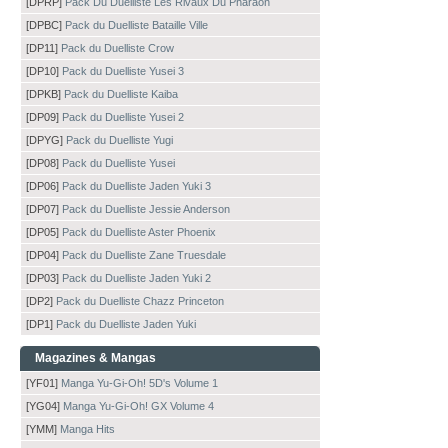
[DPRP]
Pack Du Duelliste Les Rivaux Du Pharaon
[DPBC]
Pack du Duelliste Bataille Ville
[DP11]
Pack du Duelliste Crow
[DP10]
Pack du Duelliste Yusei 3
[DPKB]
Pack du Duelliste Kaiba
[DP09]
Pack du Duelliste Yusei 2
[DPYG]
Pack du Duelliste Yugi
[DP08]
Pack du Duelliste Yusei
[DP06]
Pack du Duelliste Jaden Yuki 3
[DP07]
Pack du Duelliste Jessie Anderson
[DP05]
Pack du Duelliste Aster Phoenix
[DP04]
Pack du Duelliste Zane Truesdale
[DP03]
Pack du Duelliste Jaden Yuki 2
[DP2]
Pack du Duelliste Chazz Princeton
[DP1]
Pack du Duelliste Jaden Yuki
Magazines & Mangas
[YF01]
Manga Yu-Gi-Oh! 5D's Volume 1
[YG04]
Manga Yu-Gi-Oh! GX Volume 4
[YMM]
Manga Hits