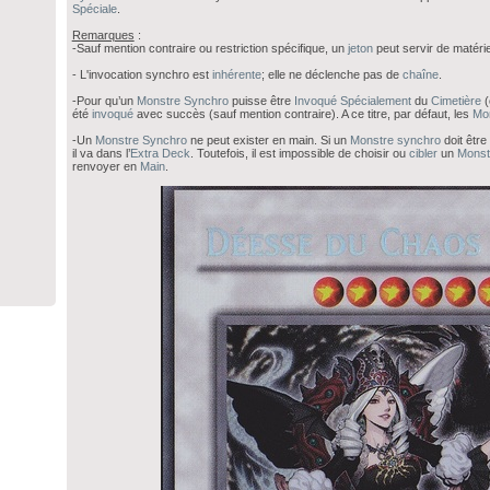
Spéciale
.
Remarques
:
-Sauf mention contraire ou restriction spécifique, un
jeton
peut servir de matéri
- L'invocation synchro est
inhérente
; elle ne déclenche pas de
chaîne
.
-Pour qu’un
Monstre
Synchro
puisse être
Invoqué Spécialement
du
Cimetière
(
été
invoqué
avec succès (sauf mention contraire). A ce titre, par défaut, les
Mo
-Un
Monstre
Synchro
ne peut exister en main. Si un
Monstre
synchro
doit êtr
il va dans l’
Extra Deck
. Toutefois, il est impossible de choisir ou
cibler
un
Monst
renvoyer en
Main
.