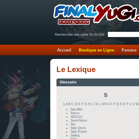
Rechercher une carte Yu-Gi-Oh! :
Accueil
Boutique en Ligne
Forums
Le Lexique
Glossaire
S
1
A
B
C
D
E
F
G
H
I
J
K
L
M
N
O
P
Q
R
S
T
U
V
W
Sacrifier
Sarco
SEGOC
Semi-Nomi
Set
Side Deck
Side Event
Siding