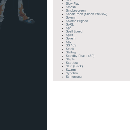
SIM
Slow Play
Smash
Smokescreen
Sneak Peek (Sneak Preview)
Solemn
Solemn Brigade
SoRL
Spé
Spell Speed
Spirit
Splash
Spy
SS / 6S
Stack
Stalling
Standby Phase (SP)
Staple
Stardust
Stun (Deck)
Swarm
Synchro
Syntoniseur