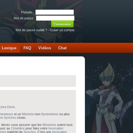
Pseudo :
Mot de passe :
Mot de passe oublié ?
-
Créer un compte
Lexique
FAQ
Vidéos
Chat
Extra Deck
.
ntoniseur
et un
Monstre
non-
Syntoniseur
ou plus
re
Synchro
choisi.
s devez vous assurer que les
Monstres
soient tous
voyez au
Cimetière
pour faire votre
Invocation
stre
matériel de
Synchro
. C'est une
Invocation