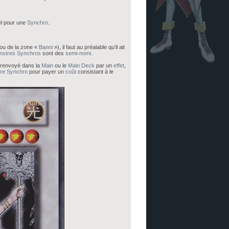
el pour une
Synchro
.
ou de la zone «
Banni
»), il faut au préalable qu’il ait
nstres
Synchros
sont des
semi-nomi
.
e renvoyé dans la
Main
ou le
Main Deck
par un
effet
,
re
Synchro
pour payer un
coût
consistant à le