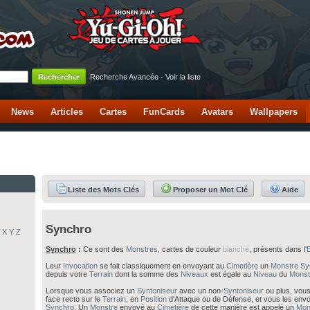
Recherche Avancée
-
Voir la liste
News
Articles
Cartes
FunCards
Avatars
Wallpapers
Liste des Mots Clés
Proposer un Mot Clé
Aide
Synchro
X
Y
Z
Synchro
:
Ce sont des
Monstres
, cartes de couleur
blanche
, présents dans l'
Leur
Invocation
se fait classiquement en envoyant au
Cimetière
un
Monstre
Sy
depuis votre
Terrain
dont la somme des
Niveaux
est égale au
Niveau
du
Monst
Lorsque vous associez un
Syntoniseur
avec un non-
Syntoniseur
ou plus, vou
face recto sur le
Terrain,
en
Position
d'Attaque ou de Défense, et vous les en
Synchro
. Un
Monstre
envoyé au
Cimetière
de cette manière est appelé un
Mon