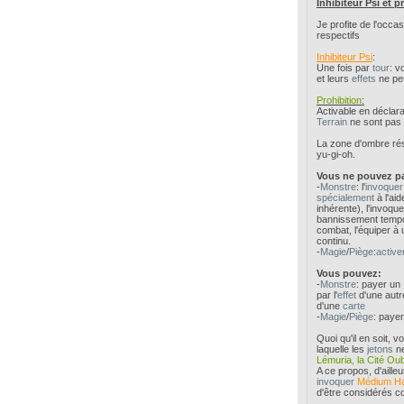
Inhibiteur Psi et p
Je profite de l'occ
respectifs
Inhibiteur Psi
:
Une fois par
tour
: v
et leurs
effets
ne peu
Prohibition
:
Activable en décla
Terrain
ne sont pas 
La zone d'ombre rési
yu-gi-oh.
Vous ne pouvez p
-
Monstre
: l'
invoque
spécialement
à l'ai
inhérente), l'invoqu
bannissement tempor
combat, l'équiper à 
continu.
-
Magie
/
Piège
:
active
Vous pouvez:
-
Monstre
: payer un 
par l'
effet
d'une aut
d'une
carte
-
Magie
/
Piège
: payer
Quoi qu'il en soit,
laquelle les
jetons
ne
Lémuria, la Cité Oub
A ce propos, d'ailleu
invoquer
Médium Ha
d'être considérés 