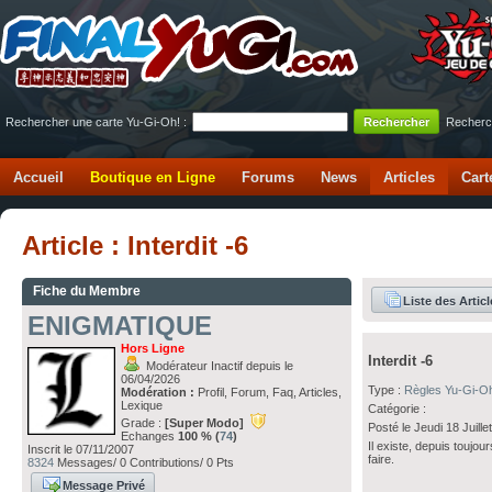
Rechercher une carte Yu-Gi-Oh! :
Recherc
Accueil
Boutique en Ligne
Forums
News
Articles
Cart
Article : Interdit -6
Fiche du Membre
Liste des Articl
ENIGMATIQUE
Hors Ligne
Interdit -6
Modérateur Inactif depuis le
06/04/2026
Type :
Règles Yu-Gi-O
Modération :
Profil, Forum, Faq, Articles,
Lexique
Catégorie :
Grade :
[Super Modo]
Posté le Jeudi 18 Juill
Echanges
100 % (
74
)
Il existe, depuis toujo
Inscrit le 07/11/2007
faire.
8324
Messages/ 0 Contributions/ 0 Pts
Message Privé