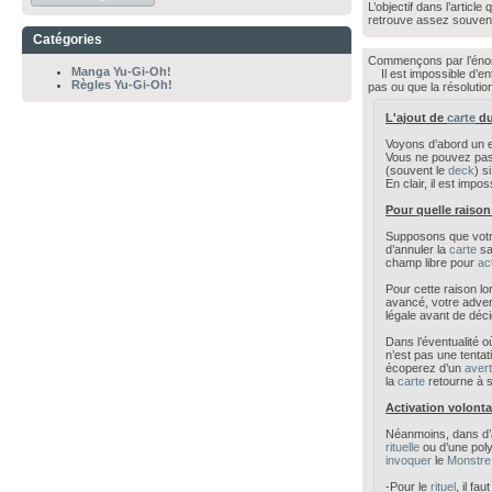
L’objectif dans l’articl
retrouve assez souvent
Catégories
Commençons par l’énonc
Manga Yu-Gi-Oh!
Il est impossible d’ent
Règles Yu-Gi-Oh!
pas ou que la résolution
L'ajout de
carte
d
Voyons d’abord un e
Vous ne pouvez pa
(souvent le
deck
) s
En clair, il est impos
Pour quelle raison
Supposons que votr
d’annuler la
carte
sa
champ libre pour
ac
Pour cette raison l
avancé, votre advers
légale avant de déci
Dans l’éventualité 
n’est pas une tenta
écoperez d’un
aver
la
carte
retourne à s
Activation volontai
Néanmoins, dans d’a
rituelle
ou d’une poly
invoquer
le
Monstre
-Pour le
rituel
, il fau