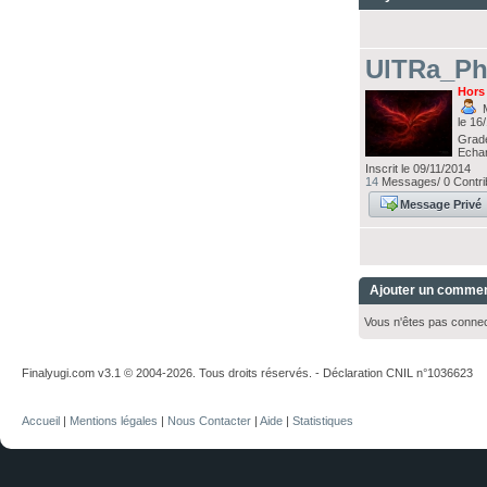
UlTRa_Ph
Hors
M
le 16
Grad
Echa
Inscrit le 09/11/2014
14
Messages/ 0 Contrib
Message Privé
Ajouter un commen
Vous n'êtes pas conne
Finalyugi.com v3.1 © 2004-2026. Tous droits réservés. - Déclaration CNIL n°1036623
Accueil
|
Mentions légales
|
Nous Contacter
|
Aide
|
Statistiques