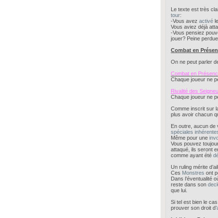
Le texte est très cla
tour
:
-Vous avez
activé
l
Vous aviez déjà at
-Vous pensiez pouvo
jouer? Peine perdue
Combat en Présenc
On ne peut parler d
Combat en Présenc
Chaque joueur ne p
Rivalité des Seigne
Chaque joueur ne p
Comme inscrit sur 
plus avoir chacun q
En outre, aucun de
spéciales inhérente
Même pour une
inv
Vous pouvez toujou
attaqué, ils seront
comme ayant été
dé
Un ruling mérite d’a
Ces
Monstres
ont p
Dans l’éventualité o
reste dans son
dec
que lui.
Si tel est bien le cas
prouver son droit d’