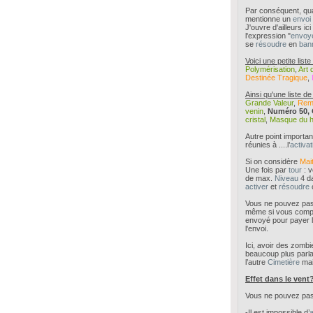
Par conséquent, q
mentionne un
envoi
J'ouvre d'ailleurs i
l'expression "
envoye
se
résoudre
en
ban
Voici une petite list
Polymérisation
,
Art 
Destinée Tragique
,
Ainsi qu'une liste d
Grande Valeur
,
Rem
venin
,
Numéro 50, O
cristal
,
Masque du 
Autre point importan
réunies à ....l’
activat
Si on considère
Mai
Une fois par
tour
: 
de max.
Niveau
4 d
activer
et
résoudre
Vous ne pouvez pa
même si vous compti
envoyé pour payer 
l'envoi.
Ici, avoir des zomb
beaucoup plus parla
l’autre
Cimetière
mai
Effet dans le vent
Vous ne pouvez pa
-Il est impossible d’
a