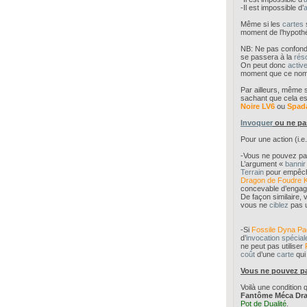
-Il est impossible d’
a
Même si les
cartes
moment de l’hypoth
NB: Ne pas confon
se passera à la
réso
On peut donc
activ
moment que ce nom
Par ailleurs, même s
sachant que cela est 
Noire LV6
ou
Spada
Invoquer
ou ne p
Pour une action (i.
-Vous ne pouvez p
L’argument «
bannir
Terrain
pour empêche
Dragon de Foudre K
concevable d’engage
De façon similaire,
vous ne
ciblez
pas 
-Si
Fossile Dyna P
d’
invocation spécial
ne peut pas utiliser
coût
d’une
carte
qui
Vous ne pouvez pas.
Voilà une condition
Fantôme Méca Dr
Pot de Dualité
.