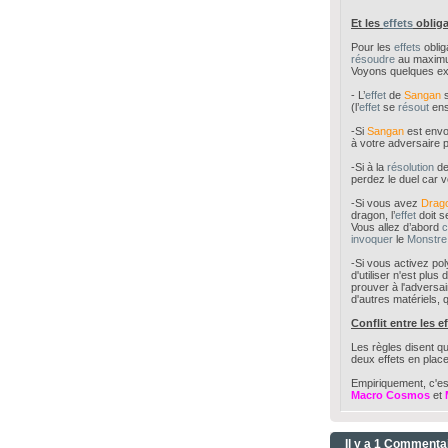
Et les
effets
obliga
Pour les
effets
oblig
résoudre
au maxim
Voyons quelques exe
- L’
effet
de
Sangan
s
(l’
effet
se
résout
ens
-Si
Sangan
est env
à votre adversaire p
-Si à la
résolution
d
perdez le duel car v
-Si vous avez
Drago
dragon, l’
effet
doit 
Vous allez d’abord
c
invoquer
le
Monstre
-Si vous activez pol
d'utiliser n'est plu
prouver à l'adversai
d'autres matériels, 
Conflit entre les e
Les règles disent que
deux effets en plac
Empiriquement, c'est
Macro Cosmos
et
Il y a 1 Commenta