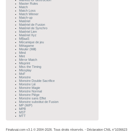
Marked for destruction
Master Rules
Match
Match Loss
Match Winner
Match-up
Matériel
Matériel de Fusion
Matériel de Synchro
Matériel Lien
Matériel Xyz
MBaaS
Mécanique de jeu
Métagame
Meuler (Mill)
Mind
Mint
Mirror Match
Misprint
Miss the Timing
Missplay
MoF
Monstre
Monstre Double Sacrifice
Monstre Lié
Monstre Magie
Monstre Normal
Monstre Piège
Monstre sans Effet
Monstre substitut de Fusion
MP (M/P)
MPB
MST
MTT
Finalyugi.com v3.1 © 2004-2026. Tous droits réservés. - Déclaration CNIL n°1036623