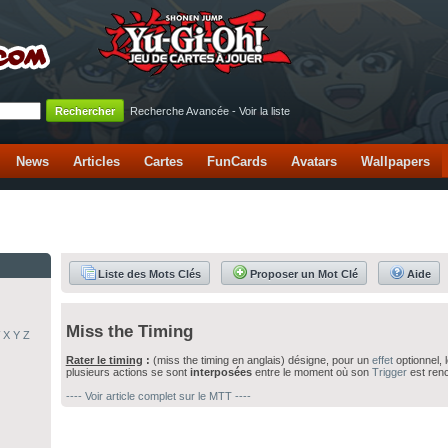
Recherche Avancée
-
Voir la liste
News
Articles
Cartes
FunCards
Avatars
Wallpapers
Liste des Mots Clés
Proposer un Mot Clé
Aide
Miss the Timing
X
Y
Z
Rater le timing
:
(miss the timing en anglais) désigne, pour un
effet
optionnel, l
plusieurs actions se sont
interposées
entre le moment où son
Trigger
est renco
---- Voir article complet sur le MTT ----