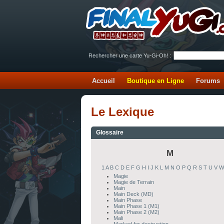
Rechercher une carte Yu-Gi-Oh! :
Accueil
Boutique en Ligne
Forums
Le Lexique
Glossaire
M
1
A
B
C
D
E
F
G
H
I
J
K
L
M
N
O
P
Q
R
S
T
U
V
W
Magie
Magie de Terrain
Main
Main Deck (MD)
Main Phase
Main Phase 1 (M1)
Main Phase 2 (M2)
Mali