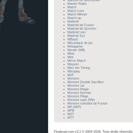
Marked for destruction
Master Rules
Match
Match Loss
Match Winner
Match-up
Matériel
Matériel de Fusion
Matériel de Synchro
Matériel Lien
Matériel Xyz
MBaaS
Mécanique de jeu
Métagame
Meuler (Mill)
Mind
Mint
Mirror Match
Misprint
Miss the Timing
Missplay
MoF
Monstre
Monstre Double Sacrifice
Monstre Lié
Monstre Magie
Monstre Normal
Monstre Piège
Monstre sans Effet
Monstre substitut de Fusion
MP (M/P)
MPB
MST
MTT
Finalyugi.com v3.1 © 2004-2026. Tous droits réservés