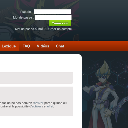
Pseudo :
Mot de passe :
Mot de passe oublié ?
-
Créer un compte
Lexique
FAQ
Vidéos
Chat
e fait de ne pas pouvoir l'
activer
parce qu'une ou
ntré et la possibilité d'
activer
cet
effet
.