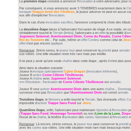
La
première étape
consiste à annoncer l'
invocation
à votre adversaire; pour r
Par conséquent, si vous annoncez avoir 3 TENEBRES exactement dans le
Ci
invoquer
Dragon Armé des Ténèbres
, le joueur adverse ne peut en aucun c
eux afin d'empêcher l'
invocation
.
Dans le cas d'une
invocation
sacrifice
, l'annonce comprend le choix des tribut
La
deuxième étape
laisse à l'adversaire l'occasion de réagir. A ce stade, on c
véritablement touché le
Terrain
(
limbo
), l'adversaire a en
effet
la possibilité d'
an
Jugement Solennel
,
Avertissement Divin
,
Corne du Paradis
,
Corne Céles
Roi du Tonnerre
etc... Par suite, même un
effet
Continu
comme celui de
Jinz
effet
n'est pas encore
appliqué
.
Remarque
:
Stricto sensu
, le
joueur tour
peut conserver la
priorité
pour
annuler
l
sus-citées. Une telle situation reste très rare mais pas inédite.
Il ne peut y avoir qu'une seule
chaîne
dans cette étape ; après il n'est plus poss
Ainsi dans la situation suivante :
Joueur A
invoque spécialement
Cyber Dragon
(
invocation inhérente
),
Joueur B
active
Corne Céleste Ténébreuse
,
Joueur A
chaîne
avec
Jugement Solennel
.
==>
Résolution
: l'
activation
de
Corne Céleste Ténébreuse
est
annulée
.
Joueur B veut
activer
Avertissement Divin
dans une autre
chaîne
...
Dommag
survenue n'est pas l'
invocation
que l'
Avertissement Divin
est censé
annuler
.
Troisième étape
, le
Monstre
a enfin touché le
Terrain
. Ses éventuels
effets
Co
impossible d'
activer
Trappe Sans Fond
sur
Jinzo
.
Quatrième étape
, enfin, l'adversaire peut maintenant
répondre
à l'
invocation
pa
(
Trappe Sans Fond
,
Hommage Torrentiel
) ou non (
Livre de la Lune
,
Dispos
l'issue de la
chaîne
, la fenêtre d'
activation
des
cartes
répondant
à l'
invocation
e
Remarque
: Là encore, stricto census, le
joueur tour
peut conserver la
priorité
p
avec les
cartes
sus-citées. Une telle situation reste rare mais beaucoup moins 