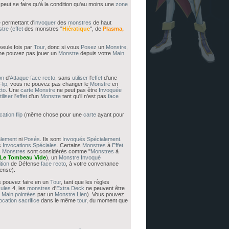
peut se faire qu'à la condition qu'au moins une
zone
e
permettant d'
invoquer
des
monstres
de haut
tre
(
effet
des monstres "
Hiératique
", de
Plasma,
seule fois par
Tour
, donc si vous
Posez
un
Monstre
,
ne pouvez pas jouer un
Monstre
depuis votre
Main
on
d'
Attaque
face recto
, sans
utiliser
l'
effet
d'une
lip
, vous ne pouvez pas changer le
Monstre
en
cto
. Une
carte
Monstre
ne peut pas être
Invoquée
tiliser
l'
effet
d'un
Monstre
tant qu'il n'est pas
face
cation flip
(même chose pour une
carte
ayant pour
lement
ni
Posés
. Ils sont
Invoqués Spécialement
.
s
Invocations Spéciales
. Certains
Monstres
à
Effet
s
Monstres
sont considérés comme "
Monstres
à
Le Tombeau Vide
), un
Monstre
Invoqué
tion
de Défense
face recto
, à votre convenance
fense).
 pouvez faire en un
Tour
, tant que les règles
ules
4, les
monstres
d'
Extra Deck
ne peuvent être
 Main
pointées
par un
Monstre Lien
). Vous pouvez
ocation sacrifice
dans le même
tour
, du moment que