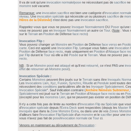
Il va de soit qu'une
invocation
normale
/
pose
ne nécessitant pas de
sacrifice
ne 
monstre
soit vacante.
Remarque:
une
invocation sacrifice
est bien une catégorie d'
invocation normal
niveau
. Une
invocation spéciale
qui nécessite un ou plusieurs
sacrifice
de
mons
Héros de la Déstinée
) n'est donc pas une
invocation sacrifice
.
Rappelez-vous que vous ne pouvez
Invoquer Normalement
OU
Poser
qu’une 
vous ne pouvez pas en
Invoquer Normalement
un autre ce
Tour
. (
Note
: Vous 
sur le
Terrain
en
Position
de Défense
face recto
)
Invocation Flip
:
Vous pouvez changer un
Monstre
en
Position
de Défense
face verso
en
Positi
carte
. Ceci est appelé une
Invocation Flip
. Lorsque vous faites une
Invocation F
Position
de Défense
face recto
, mais uniquement en
Position
d'
Attaque
face re
par Flip
durant le
Tour
où elle a été
Posée
sur le
Terrain
. Vous ne pouvez pas
u
recto
.
NB
: Si un
Monstre
posé
est
attaqué
et qu'il est
retourné
, ce n'est PAS une
invo
effet
de
retourner
un
Monstre
posé
).
Invocation Spéciale
:
Certains
Monstres
peuvent être joués sur le
Terrain
sans être
Invoqués Norma
Les
Invocations
Lien
,
Xyz
,
Fusion
,
Synchro
,
Rituelle
et
Pendule
sont toutes de
nécessitent des
conditions
particulières afin de les
Invoquer Spécialement
. Ce
Invocation Spéciale
". Sauf indication contraire (
Archère Némésis Subterreur
,
Spécialement
est joué sur le
Terrain
en
Position
d'
Attaque
face recto
ou en
Posi
(excepté pour les
monstres Lien
, qui ne peuvent pas exister en position de Dé
Il n'y a cette fois pas de limite au nombre d'
Invocation Flip
ou
Spéciale
que vous
d'
invocation
spéciale
depuis l'
Extra Deck
sont respectées (depuis les
Master R
invoqués
que dans la
Zone Monstre Extra
, ou dans une de vos
Zones Monstre
d'ailleurs faire l'
invocation Flip/Spéciale
d'un
monstre
et le
sacrifier
pour une
inv
vous n'avez pas fait de
pose
/
invocation normale
ce
Tour
ci.
Venons en maintenant au déroulement de l'
Invocation
: