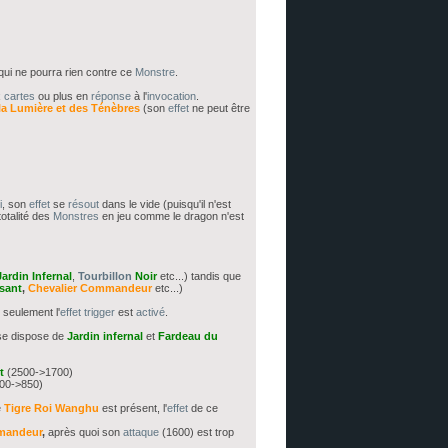
ui ne pourra rien contre ce
Monstre
.
x
cartes
ou plus en
réponse
à l'
invocation
.
la Lumière et des Ténèbres
(son
effet
ne peut être
i
, son
effet
se
résout
dans le vide (puisqu'il n'est
totalité des
Monstres
en jeu comme le dragon n'est
Jardin Infernal
,
Tourbillon
Noir
etc...) tandis que
sant
,
Chevalier
Commandeur
etc...)
 seulement l'
effet
trigger
est
activé
.
rse dispose de
Jardin infernal
et
Fardeau du
t
(2500->1700)
00->850)
e
Tigre Roi Wanghu
est présent, l'
effet
de ce
mandeur
,
après quoi son
attaque
(1600) est trop