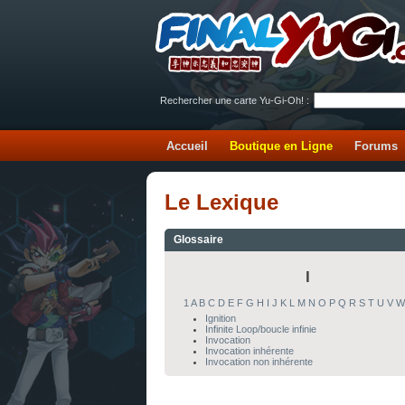
Rechercher une carte Yu-Gi-Oh! :
Accueil
Boutique en Ligne
Forums
Le Lexique
Glossaire
I
1
A
B
C
D
E
F
G
H
I
J
K
L
M
N
O
P
Q
R
S
T
U
V
W
Ignition
Infinite Loop/boucle infinie
Invocation
Invocation inhérente
Invocation non inhérente