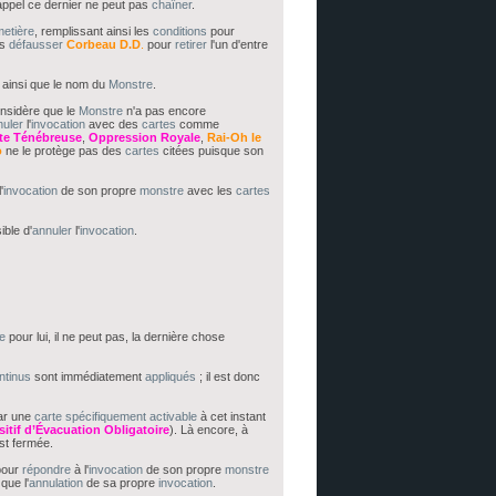
appel ce dernier ne peut pas
chaîner
.
metière
, remplissant ainsi les
conditions
pour
as
défausser
Corbeau
D.D
.
pour
retirer
l'un d'entre
s ainsi que le nom du
Monstre
.
onsidère que le
Monstre
n'a pas encore
nuler
l'
invocation
avec des
cartes
comme
te Ténébreuse
,
Oppression
Royale
,
Rai-Oh le
o
ne le protège pas des
cartes
citées puisque son
'
invocation
de son propre
monstre
avec les
cartes
ible d'
annuler
l'
invocation
.
e
pour lui, il ne peut pas, la dernière chose
ntinus
sont immédiatement
appliqués
; il est donc
r une
carte
spécifiquement
activable
à cet instant
itif d’Évacuation
Obligatoire
). Là encore, à
st fermée.
our
répondre
à l'
invocation
de son propre
monstre
que l'
annulation
de sa propre
invocation
.