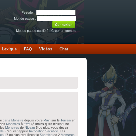
Pseudo :
Mot de passe :
Mot de passe oublié ?
-
Créer un compte
Lexique
FAQ
Vidéos
Chat
ne
carte
Monstre
depuis votre
Main
sur le
Terrain
en
t des
Monstres
à
Effet
(à moins qu'ils n'aient une
 les
Monstres
de
Niveau
5 ou plus, vous devez
ale
. Ceci est appelé
Invocation Sacrifice
. Les
veau
7 ou plus requièrent le
Sacrifice
de 2
Monstres
.