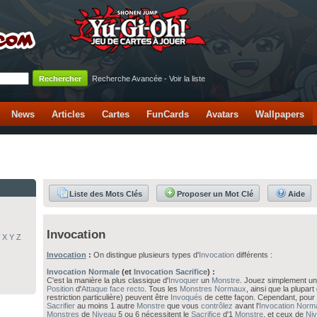
Recherche Avancée
-
Voir la liste
News
Articles
Cartes
FunCards
Avatars
Wallpapers
Liste des Mots Clés
Proposer un Mot Clé
Aide
Invocation
X
Y
Z
Invocation
:
On distingue plusieurs types d'
Invocation
différents :
Invocation Normale
(et
Invocation Sacrifice
) :
C'est la manière la plus classique d'
Invoquer
un
Monstre
. Jouez simplement u
Position
d'
Attaque
face recto
. Tous les
Monstres Normaux
, ainsi que la plupar
restriction particulière) peuvent être
Invoqués
de cette façon. Cependant, pour
Sacrifier
au moins 1 autre
Monstre
que vous
contrôlez
avant l'
Invocation Norm
Monstres
de
Niveau
5 ou 6 nécessitent le
Sacrifice
d'1
Monstre
, et ceux de
Ni