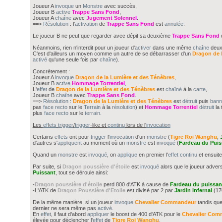
Joueur A
invoque
un
Monstre
avec succès,
Joueur B
active
Trappe Sans Fond
,
Joueur A
chaîne
avec
Jugement Solennel
.
==>
Résolution
: l'
activation
de
Trappe Sans Fond
est
annulée
.
Le joueur B ne peut que regarder avec dépit sa deuxième
Trappe Sans Fond
q
Néanmoins, rien n'interdit pour un joueur d'
activer
dans une même
chaîne
deu
C'est d'ailleurs un moyen comme un autre de se débarrasser d'un
Dragon de 
activé
qu'une seule fois par
chaîne
).
Concrètement :
Joueur A
invoque
Dragon de la Lumière et des Ténèbres
,
Joueur B
active
Hommage Torrentiel
,
L'
effet
de
Dragon de la Lumière et des Ténèbres
est
chaîné
à la
carte
,
Joueur B
chaîne
avec
Trappe Sans Fond
.
==>
Résolution
:
Dragon de la Lumière et des Ténèbres
est
détruit
puis
bann
pas
face recto
sur le
Terrain
à la
résolution
) et
Hommage Torrentiel
détruit
la 
plus
face recto
sur le
terrain
.
Les
effets
trigger
/
trigger
-like et
continu
lors de l'
invocation
Certains
effets
ont pour
trigger
l'
invocation
d'un
monstre
(
Tigre Roi Wanghu
,
d'autres s'
appliquent
au moment où un
monstre
est
invoqué
(
Fardeau du Puis
Quand un
monstre
est
invoqué
, on
applique
en premier l'
effet
continu
et ensuite
Par suite, si
Dragon poussière d'étoile
est
invoqué
alors que le joueur adve
Puissant
, tout se déroule ainsi:
-
Dragon poussière d'étoile
perd 800 d'ATK à cause de
Fardeau du puissan
-L'ATK de
Dragon Poussière d'Etoile
est divisé par 2 par
Jardin Infernal
(17
De la même manière, si un joueur
invoque
Chevalier Commandeur
tandis qu
dernier ne sera même pas
activé
.
En
effet
, il faut d'abord
appliquer
le boost de 400 d'ATK pour le
Chevalier Com
élevée pour déclencher l'
effet
de
Tigre Roi Wanghu
.